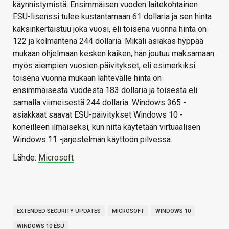
käynnistymistä. Ensimmäisen vuoden laitekohtainen
ESU-lisenssi tulee kustantamaan 61 dollaria ja sen hinta
kaksinkertaistuu joka vuosi, eli toisena vuonna hinta on
122 ja kolmantena 244 dollaria. Mikäli asiakas hyppää
mukaan ohjelmaan kesken kaiken, hän joutuu maksamaan
myös aiempien vuosien päivitykset, eli esimerkiksi
toisena vuonna mukaan lähtevälle hinta on
ensimmäisestä vuodesta 183 dollaria ja toisesta eli
samalla viimeisestä 244 dollaria. Windows 365 -
asiakkaat saavat ESU-päivitykset Windows 10 -
koneilleen ilmaiseksi, kun niitä käytetään virtuaalisen
Windows 11 -järjestelmän käyttöön pilvessä.
Lähde:
Microsoft
EXTENDED SECURITY UPDATES
MICROSOFT
WINDOWS 10
WINDOWS 10 ESU