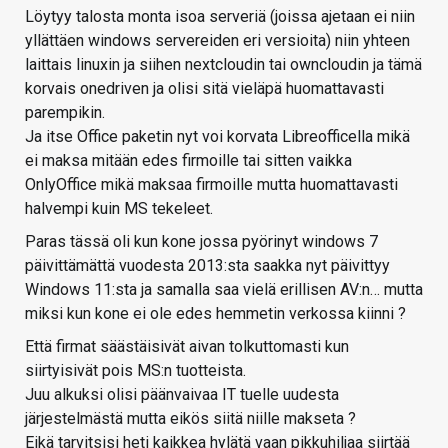
Löytyy talosta monta isoa serveriä (joissa ajetaan ei niin
yllättäen windows servereiden eri versioita) niin yhteen
laittais linuxin ja siihen nextcloudin tai owncloudin ja tämä
korvais onedriven ja olisi sitä vieläpä huomattavasti
parempikin.
Ja itse Office paketin nyt voi korvata Libreofficella mikä
ei maksa mitään edes firmoille tai sitten vaikka
OnlyOffice mikä maksaa firmoille mutta huomattavasti
halvempi kuin MS tekeleet.
Paras tässä oli kun kone jossa pyörinyt windows 7
päivittämättä vuodesta 2013:sta saakka nyt päivittyy
Windows 11:sta ja samalla saa vielä erillisen AV:n… mutta
miksi kun kone ei ole edes hemmetin verkossa kiinni ?
Että firmat säästäisivät aivan tolkuttomasti kun
siirtyisivät pois MS:n tuotteista.
Juu alkuksi olisi päänvaivaa IT tuelle uudesta
järjestelmästä mutta eikös siitä niille makseta ?
Eikä tarvitsisi heti kaikkea hylätä vaan pikkuhiljaa siirtää