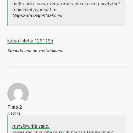
distroista 5 sivun verran kun Linux ja sen päivitykset
maksavat pyöreät 0 €.
Napsauta laajentaaksesi…
katso liitettä 1291195
Kirjaudu sisään vastataksesi
Timo 2
4.4.2024
myrskyviitta sanoi
Herää kysymys että miksi ihmeessä tämmöinen?