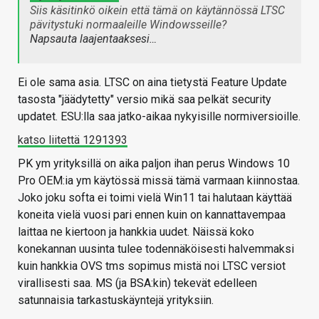
Siis käsitinkö oikein että tämä on käytännössä LTSC
pävitystuki normaaleille Windowsseille?
Napsauta laajentaaksesi…
Ei ole sama asia. LTSC on aina tietystä Feature Update
tasosta "jäädytetty" versio mikä saa pelkät security
updatet. ESU:lla saa jatko-aikaa nykyisille normiversioille.
katso liitettä 1291393
PK ym yrityksillä on aika paljon ihan perus Windows 10
Pro OEM:ia ym käytössä missä tämä varmaan kiinnostaa.
Joko joku softa ei toimi vielä Win11 tai halutaan käyttää
koneita vielä vuosi pari ennen kuin on kannattavempaa
laittaa ne kiertoon ja hankkia uudet. Näissä koko
konekannan uusinta tulee todennäköisesti halvemmaksi
kuin hankkia OVS tms sopimus mistä noi LTSC versiot
virallisesti saa. MS (ja BSA:kin) tekevät edelleen
satunnaisia tarkastuskäyntejä yrityksiin.