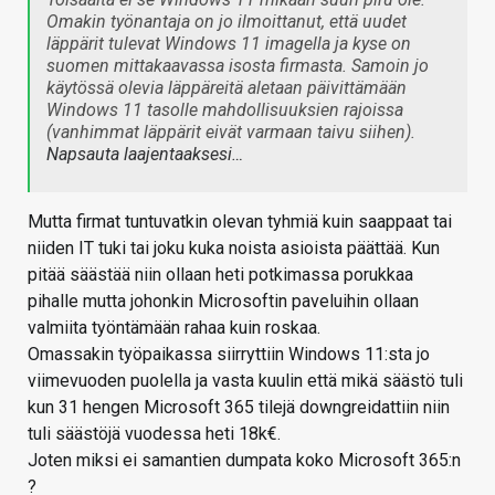
Omakin työnantaja on jo ilmoittanut, että uudet
läppärit tulevat Windows 11 imagella ja kyse on
suomen mittakaavassa isosta firmasta. Samoin jo
käytössä olevia läppäreitä aletaan päivittämään
Windows 11 tasolle mahdollisuuksien rajoissa
(vanhimmat läppärit eivät varmaan taivu siihen).
Napsauta laajentaaksesi…
Mutta firmat tuntuvatkin olevan tyhmiä kuin saappaat tai
niiden IT tuki tai joku kuka noista asioista päättää. Kun
pitää säästää niin ollaan heti potkimassa porukkaa
pihalle mutta johonkin Microsoftin paveluihin ollaan
valmiita työntämään rahaa kuin roskaa.
Omassakin työpaikassa siirryttiin Windows 11:sta jo
viimevuoden puolella ja vasta kuulin että mikä säästö tuli
kun 31 hengen Microsoft 365 tilejä downgreidattiin niin
tuli säästöjä vuodessa heti 18k€.
Joten miksi ei samantien dumpata koko Microsoft 365:n
?