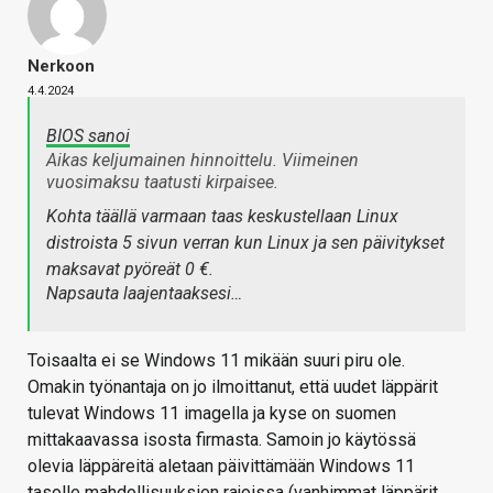
Nerkoon
4.4.2024
BIOS sanoi
Aikas keljumainen hinnoittelu. Viimeinen
vuosimaksu taatusti kirpaisee.
Kohta täällä varmaan taas keskustellaan Linux
distroista 5 sivun verran kun Linux ja sen päivitykset
maksavat pyöreät 0 €.
Napsauta laajentaaksesi…
Toisaalta ei se Windows 11 mikään suuri piru ole.
Omakin työnantaja on jo ilmoittanut, että uudet läppärit
tulevat Windows 11 imagella ja kyse on suomen
mittakaavassa isosta firmasta. Samoin jo käytössä
olevia läppäreitä aletaan päivittämään Windows 11
tasolle mahdollisuuksien rajoissa (vanhimmat läppärit