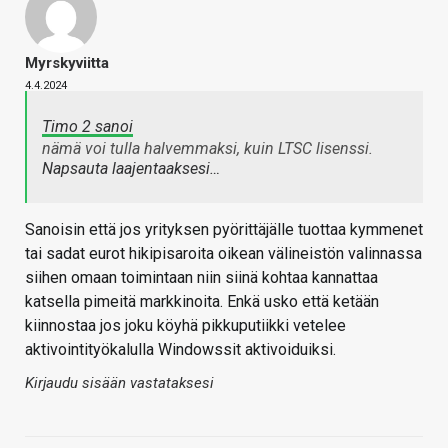
Myrskyviitta
4.4.2024
Timo 2 sanoi
nämä voi tulla halvemmaksi, kuin LTSC lisenssi.
Napsauta laajentaaksesi…
Sanoisin että jos yrityksen pyörittäjälle tuottaa kymmenet
tai sadat eurot hikipisaroita oikean välineistön valinnassa
siihen omaan toimintaan niin siinä kohtaa kannattaa
katsella pimeitä markkinoita. Enkä usko että ketään
kiinnostaa jos joku köyhä pikkuputiikki vetelee
aktivointityökalulla Windowssit aktivoiduiksi.
Kirjaudu sisään vastataksesi