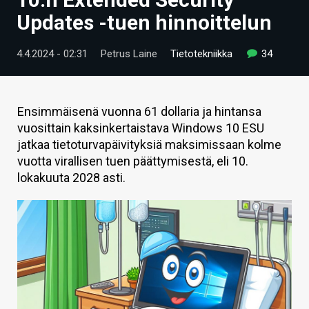
ARTIKKELIT
Updates -tuen hinnoittelun
VIDEOT
4.4.2024 - 02:31
Petrus Laine
Tietotekniikka
34
TECHBBS
TIETOA
Ensimmäisenä vuonna 61 dollaria ja hintansa
vuosittain kaksinkertaistava Windows 10 ESU
HINTA.FI
jatkaa tietoturvapäivityksiä maksimissaan kolme
vuotta virallisen tuen päättymisestä, eli 10.
KAUPPA
lokakuuta 2028 asti.
VAIHDA TEEMA
HAKU