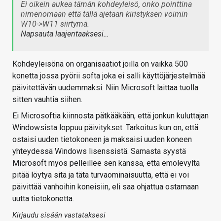
Ei oikein aukea tämän kohdeyleisö, onko pointtina
nimenomaan että tällä ajetaan kiristyksen voimin
W10->W11 siirtymä.
Napsauta laajentaaksesi…
Kohdeyleisönä on organisaatiot joilla on vaikka 500
konetta jossa pyörii softa joka ei salli käyttöjärjestelmää
päivitettävän uudemmaksi. Niin Microsoft laittaa tuolla
sitten vauhtia siihen.
Ei Microsoftia kiinnosta pätkääkään, että jonkun kuluttajan
Windowsista loppuu päivitykset. Tarkoitus kun on, että
ostaisi uuden tietokoneen ja maksaisi uuden koneen
yhteydessä Windows lisenssistä. Samasta syystä
Microsoft myös pelleillee sen kanssa, että emolevyltä
pitää löytyä sitä ja tätä turvaominaisuutta, että ei voi
päivittää vanhoihin koneisiin, eli saa ohjattua ostamaan
uutta tietokonetta.
Kirjaudu sisään vastataksesi