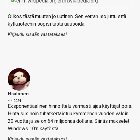
en.m.wikipedia.org
Olikos tästä.muuten jo uutinen. Sen verran iso juttu että
kyllä.iotechin sopisi tästä uutisoida.
Kirjaudu sisään vastataksesi
Hsalonen
4.4.2024
Eksponentiaalinen hinnoittelu varmasti ajaa käyttäjät pois.
Hinta siis noin tuhatkertaistuu kymmenen vuoden välein.
20 vuotta ja se on 64 miljoonaa dollaria. Siinäs makselet
Windows 10:n käytöstä
Kirjaudu sisään vastataksesi