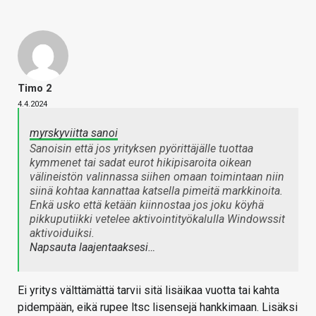
Timo 2
4.4.2024
myrskyviitta sanoi
Sanoisin että jos yrityksen pyörittäjälle tuottaa
kymmenet tai sadat eurot hikipisaroita oikean
välineistön valinnassa siihen omaan toimintaan niin
siinä kohtaa kannattaa katsella pimeitä markkinoita.
Enkä usko että ketään kiinnostaa jos joku köyhä
pikkuputiikki vetelee aktivointityökalulla Windowssit
aktivoiduiksi.
Napsauta laajentaaksesi…
Ei yritys välttämättä tarvii sitä lisäikaa vuotta tai kahta
pidempään, eikä rupee ltsc lisensejä hankkimaan. Lisäksi