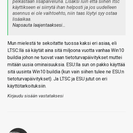
pelkästään lisäpalveluna. Lisäksi luin että siihen ltsc
käyttikseen ei siirrytä ihan helposti ja jos uudelleen
asennus ei ole vaihtoehto, niin taas löytyi syy ostaa
lisäaikaa.
Napsauta laajentaaksesi…
Mun mielestä te sekoitatte tuossa kaksi eri asiaa, eli
LTSC:llä sä käytät aina sitä miljoona vuotta vanhaa Win10
buildia johon ne tuovat vaan tietoturvapäivitykset muttei
mitään uusia ominaisuuksia. ESU:lla sun on pakko käyttää
sitä uusinta Win10 buildia (kun vain siihen tulee ne ESU:n
tietoturvapäivitykset). Ja LTSC ja ESU jutut on eri
käyttötarkoituksiin.
Kirjaudu sisään vastataksesi