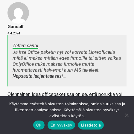
Gandalf
4.4.2024
Zetteri sanoi
Ja itse Office paketin nyt voi korvata Libreofficella
mikä ei maksa mitään edes firmoille tai sitten vaikka
OnlyOffice mikä maksaa firmoille mutta
huomattavasti halvempi kuin MS tekeleet.
Napsauta laajentaaksesi…
Olennainen idea officepaketissa on se, että porukka voi
etänä muokata samaa tiedostoa samanaikaisesti mikä on
Käytämme evästeitä sivuston toiminnoissa, ominaisuuksissa ja
pilvessä. Yleensä valitaan joko Google tai Microsoft.
liikenteen analysoinnissa. Käyttämällä sivustoa hyväksyt
evästeiden käytön.
Kirjaudu sisään vastataksesi
Ok
En hyväksy
Lisätietoja