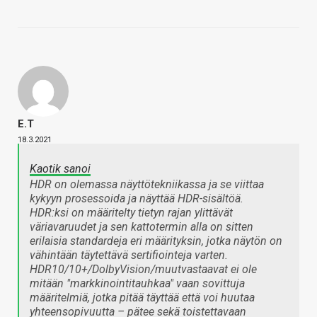
E.T
18.3.2021
Kaotik sanoi
HDR on olemassa näyttötekniikassa ja se viittaa
kykyyn prosessoida ja näyttää HDR-sisältöä.
HDR:ksi on määritelty tietyn rajan ylittävät
väriavaruudet ja sen kattotermin alla on sitten
erilaisia standardeja eri määrityksin, jotka näytön on
vähintään täytettävä sertifiointeja varten.
HDR10/10+/DolbyVision/muutvastaavat ei ole
mitään "markkinointitauhkaa" vaan sovittuja
määritelmiä, jotka pitää täyttää että voi huutaa
yhteensopivuutta – pätee sekä toistettavaan