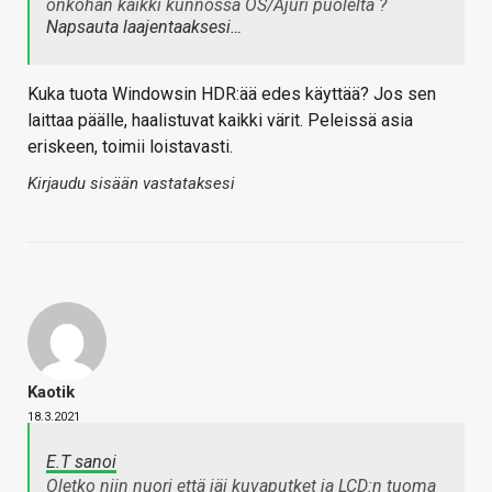
onkohan kaikki kunnossa OS/Ajuri puolelta ?
Napsauta laajentaaksesi…
Kuka tuota Windowsin HDR:ää edes käyttää? Jos sen
laittaa päälle, haalistuvat kaikki värit. Peleissä asia
eriskeen, toimii loistavasti.
Kirjaudu sisään vastataksesi
Kaotik
18.3.2021
E.T sanoi
Oletko niin nuori että jäi kuvaputket ja LCD:n tuoma