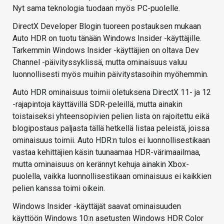
Nyt sama teknologia tuodaan myös PC-puolelle.
DirectX Developer Blogin tuoreen postauksen mukaan
Auto HDR on tuotu tänään Windows Insider -käyttäjille.
Tarkemmin Windows Insider -käyttäjien on oltava Dev
Channel -päivityssyklissä, mutta ominaisuus valuu
luonnollisesti myös muihin päivitystasoihin myöhemmin.
Auto HDR ominaisuus toimii oletuksena DirectX 11- ja 12
-rajapintoja käyttävillä SDR-peleillä, mutta ainakin
toistaiseksi yhteensopivien pelien lista on rajoitettu eikä
blogipostaus paljasta tällä hetkellä listaa peleistä, joissa
ominaisuus toimii. Auto HDR:n tulos ei luonnollisestikaan
vastaa kehittäjien käsin tuunaamaa HDR-värimaailmaa,
mutta ominaisuus on kerännyt kehuja ainakin Xbox-
puolella, vaikka luonnollisestikaan ominaisuus ei kaikkien
pelien kanssa toimi oikein.
Windows Insider -käyttäjät saavat ominaisuuden
käyttöön Windows 10:n asetusten Windows HDR Color