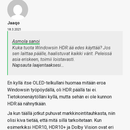
Jaaqo
18.3.2021
Asmola sanoi
Kuka tuota Windowsin HDR:ää edes käyttää? Jos
sen laittaa päälle, haalistuvat kaikki värit. Peleissä
asia eriskeen, toimii loistavasti.
Napsauta laajentaaksesi…
En kyllä itse OLED-telkullani huomaa mitään eroa
Windowsin työpöydällä, oli HDR päällä tai ei.
Tietokonenäytölläni kyllä, mutta sehän ei ole kunnon
HDR:ää nähnytkään.
Ja kun täällä jotkut puhuvat markkinointitauhkasta, niin
olisi kiva tietää, että mitä sillä tarkoitetaan. Kun
esimerkiksi HDR10, HDR10+ ja Dolby Vision ovat eri