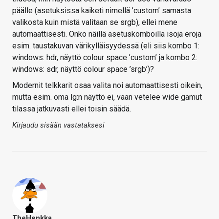
päälle (asetuksissa kaiketi nimellä ’custom’ samasta
valikosta kuin mistä valitaan se srgb), ellei mene
automaattisesti. Onko näillä asetuskomboilla isoja eroja
esim. taustakuvan värikylläisyydessä (eli siis kombo 1:
windows: hdr, näyttö colour space ’custom’ ja kombo 2:
windows: sdr, näyttö colour space ’srgb’)?
Modernit telkkarit osaa valita noi automaattisesti oikein,
mutta esim. oma lg:n näyttö ei, vaan vetelee wide gamut
tilassa jatkuvasti ellei toisin säädä.
Kirjaudu sisään vastataksesi
TheHenkka