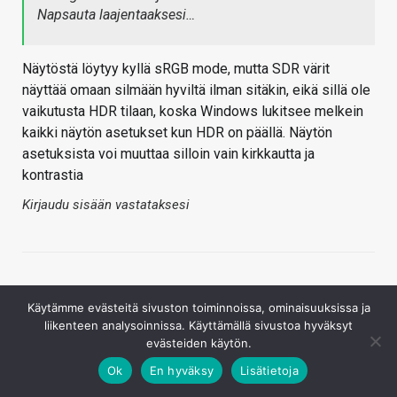
Napsauta laajentaaksesi…
Näytöstä löytyy kyllä sRGB mode, mutta SDR värit
näyttää omaan silmään hyviltä ilman sitäkin, eikä sillä ole
vaikutusta HDR tilaan, koska Windows lukitsee melkein
kaikki näytön asetukset kun HDR on päällä. Näytön
asetuksista voi muuttaa silloin vain kirkkautta ja
kontrastia
Kirjaudu sisään vastataksesi
Käytämme evästeitä sivuston toiminnoissa, ominaisuuksissa ja
liikenteen analysoinnissa. Käyttämällä sivustoa hyväksyt
evästeiden käytön.
Ok
En hyväksy
Lisätietoja
Rikyy6
19.3.2021