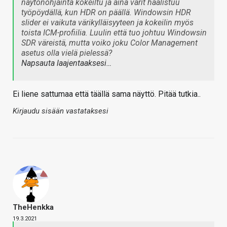
näytönohjainta kokeiltu ja aina värit haalistuu
työpöydällä, kun HDR on päällä. Windowsin HDR
slider ei vaikuta värikylläisyyteen ja kokeilin myös
toista ICM-profiilia. Luulin että tuo johtuu Windowsin
SDR väreistä, mutta voiko joku Color Management
asetus olla vielä pielessä?
Napsauta laajentaaksesi…
Ei liene sattumaa että täällä sama näyttö. Pitää tutkia..
Kirjaudu sisään vastataksesi
TheHenkka
19.3.2021