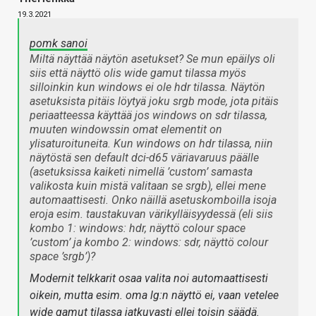
19.3.2021
pomk sanoi
Miltä näyttää näytön asetukset? Se mun epäilys oli
siis että näyttö olis wide gamut tilassa myös
silloinkin kun windows ei ole hdr tilassa. Näytön
asetuksista pitäis löytyä joku srgb mode, jota pitäis
periaatteessa käyttää jos windows on sdr tilassa,
muuten windowssin omat elementit on
ylisaturoituneita. Kun windows on hdr tilassa, niin
näytöstä sen default dci-d65 väriavaruus päälle
(asetuksissa kaiketi nimellä ’custom’ samasta
valikosta kuin mistä valitaan se srgb), ellei mene
automaattisesti. Onko näillä asetuskomboilla isoja
eroja esim. taustakuvan värikylläisyydessä (eli siis
kombo 1: windows: hdr, näyttö colour space
’custom’ ja kombo 2: windows: sdr, näyttö colour
space ’srgb’)?
Modernit telkkarit osaa valita noi automaattisesti
oikein, mutta esim. oma lg:n näyttö ei, vaan vetelee
wide gamut tilassa jatkuvasti ellei toisin säädä.