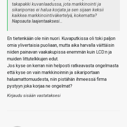
takapakki kuvanlaadussa, jota markkinointi ja
sikariporras ei halua korjata ja sen sijaan keksii
kaikkea markkinointiväkertelyä, kokematta?
Napsauta laajentaaksesi…
En tietenkään ole niin nuori. Kuvaputkissa oli toki paljon
omia ylivertaisia puoliaan, mutta aika harvalla väittäisin
niiden painavan vaakakupissa enemmän kuin LCD:n ja
muiden littutelkkujen edut.
Jos kyse on kerran niin helposti ratkeavasta ongelmasta
että kyse on vain markkinoinnin ja sikariportaan
haluamattomuudesta, niin pistähän ihmeessä firma
pystyyn joka korjaa ne ongelmat?
Kirjaudu sisään vastataksesi