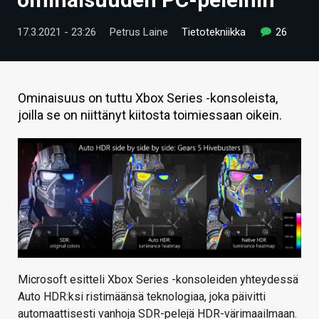
ARTIKKELIT
17.3.2021 - 23:26
Petrus Laine
Tietotekniikka
26
VIDEOT
TECHBBS
Ominaisuus on tuttu Xbox Series -konsoleista,
TIETOA
joilla se on niittänyt kiitosta toimiessaan oikein.
HINTA.FI
KAUPPA
VAIHDA TEEMA
HAKU
Microsoft esitteli Xbox Series -konsoleiden yhteydessä
Auto HDR:ksi ristimäänsä teknologiaa, joka päivitti
automaattisesti vanhoja SDR-pelejä HDR-värimaailmaan.