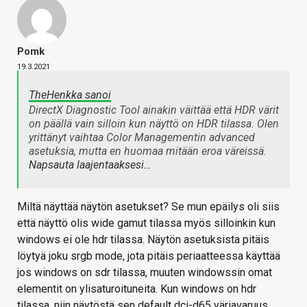
Pomk
19.3.2021
TheHenkka sanoi
DirectX Diagnostic Tool ainakin väittää että HDR värit
on päällä vain silloin kun näyttö on HDR tilassa. Olen
yrittänyt vaihtaa Color Managementin advanced
asetuksia, mutta en huomaa mitään eroa väreissä.
Napsauta laajentaaksesi…
Miltä näyttää näytön asetukset? Se mun epäilys oli siis
että näyttö olis wide gamut tilassa myös silloinkin kun
windows ei ole hdr tilassa. Näytön asetuksista pitäis
löytyä joku srgb mode, jota pitäis periaatteessa käyttää
jos windows on sdr tilassa, muuten windowssin omat
elementit on ylisaturoituneita. Kun windows on hdr
tilassa, niin näytöstä sen default dci-d65 väriavaruus