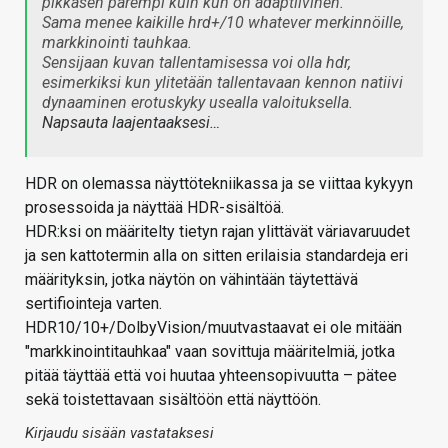
pikkasen parempi kuin kun on adaptiivinen.
Sama menee kaikille hrd+/10 whatever merkinnöille,
markkinointi tauhkaa.
Sensijaan kuvan tallentamisessa voi olla hdr,
esimerkiksi kun ylitetään tallentavaan kennon natiivi
dynaaminen erotuskyky usealla valoituksella.
Napsauta laajentaaksesi…
HDR on olemassa näyttötekniikassa ja se viittaa kykyyn
prosessoida ja näyttää HDR-sisältöä.
HDR:ksi on määritelty tietyn rajan ylittävät väriavaruudet
ja sen kattotermin alla on sitten erilaisia standardeja eri
määrityksin, jotka näytön on vähintään täytettävä
sertifiointeja varten.
HDR10/10+/DolbyVision/muutvastaavat ei ole mitään
"markkinointitauhkaa" vaan sovittuja määritelmiä, jotka
pitää täyttää että voi huutaa yhteensopivuutta – pätee
sekä toistettavaan sisältöön että näyttöön.
Kirjaudu sisään vastataksesi