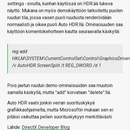
settings -sivulta, kunhan käytössä on HDR:ää tukeva
näyttö. Mukana on myös demokäyttöön tarkoitettu puolen
ruudun tila, jossa vasen puoli ruudusta renderöidään
normaalisti ja oikea puoli Auto HDR:llä. Ominaisuuden saa
käyttöön komentokehotteen kautta seuraavalla käskyllä:
reg add
HKLM\SYSTEM\CurrentControlSet\Control\GraphicsDriver
/v AutoHDR.ScreenSplit /t REG_DWORD /d 1
Pois jaetun ruudun demo-ominaisuuden saa muutoin
samalla käskyllä, mutta ”add” korvataan ”delete”:llä.
Auto HDR vaatii jonkin verran suorituskykyä
grafiikkaohjaimelta, mutta Microsoftin mukaan sen ei
pitäisi vaikuttaa pelien suorituskykyyn merkittävästi.
Lähde:
DirectX Developer Blog