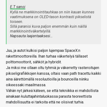
E.T sanoi
Kyllä ne markkinointitauhkaa on niin kauan kunnes
vaatimuksena on OLED-tason kontrasti pikselistä
toiseen.
Sillä paranisi kuva paljon enemmän kuin näillä
markkinointiväkertelyillä.
Napsauta laajentaaksesi…
Juu, ja autot kulkisi paljon lujempaa SpaceX:n
rakettimoottoreilla. Ihan turhaa väkertelyä tällaset
polttomoottorit, sähköt ja hybridit.
Ja miksi me ollaan oltu tyhmiä ja väkerretty rasteroitujen
pikseligrafiikkojen kanssa, oltais vaan path tracettu kaikki
aina äärettömällä resoluutioilla ja bounceilla niinku
oikeessaki maailmassa.
Vähän nyt järkeä käteen, se että tekniikka ei mahdollista
ainakaan kuluttajahintaluokassa parasta teoreettista
mahdollisuutta ei tarkoita että ne olisivat turhia.