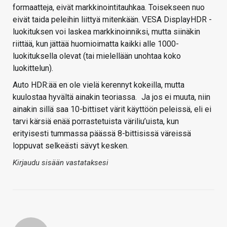
formaatteja, eivät markkinointitauhkaa. Toisekseen nuo
eivät taida peleihin liittyä mitenkään. VESA DisplayHDR -
luokituksen voi laskea markkinoinniksi, mutta siinäkin
riittää, kun jättää huomioimatta kaikki alle 1000-
luokituksella olevat (tai mielellään unohtaa koko
luokittelun).
Auto HDR:ää en ole vielä kerennyt kokeilla, mutta
kuulostaa hyvältä ainakin teoriassa.
Ja jos ei muuta, niin
ainakin sillä saa 10-bittiset värit käyttöön peleissä, eli ei
tarvi kärsiä enää porrastetuista väriliu’uista, kun
erityisesti tummassa päässä 8-bittisissä väreissä
loppuvat selkeästi sävyt kesken.
Kirjaudu sisään vastataksesi