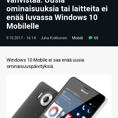
ARTIKKELIT
ominaisuuksia tai laitteita ei
enää luvassa Windows 10
VIDEOT
Mobilelle
TECHBBS
9.10.2017 - 16:14
Juha Kokkonen
Mobiili
60
TIETOA
HINTA.FI
Windows 10 Mobile ei saa enää uusia
KAUPPA
ominaisuuspäivityksiä.
VAIHDA TEEMA
HAKU