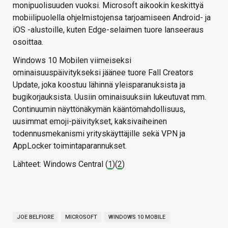
monipuolisuuden vuoksi. Microsoft aikookin keskittyä
mobiilipuolella ohjelmistojensa tarjoamiseen Android- ja
iOS -alustoille, kuten Edge-selaimen tuore lanseeraus
osoittaa.
Windows 10 Mobilen viimeiseksi
ominaisuuspäivitykseksi jäänee tuore Fall Creators
Update, joka koostuu lähinnä yleisparanuksista ja
bugikorjauksista. Uusiin ominaisuuksiin lukeutuvat mm.
Continuumin näyttönäkymän kääntömahdollisuus,
uusimmat emoji-päivitykset, kaksivaiheinen
todennusmekanismi yrityskäyttäjille sekä VPN ja
AppLocker toimintaparannukset.
Lähteet: Windows Central (
1
)(
2
)
JOE BELFIORE
MICROSOFT
WINDOWS 10 MOBILE