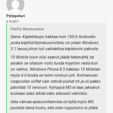
Petepeluri
9.10.2017
FireFly Renaissance
Sama. Käytettävyys hakkaa noin 100-0 Androidin
jonka käyttöliittymäsuunnittelu on jotain Windows
3.1 tasoa johon tuli vaihdettua käytännön pakosta.
10 Mobile tosin olisi saanut jäädä tekemättä, tai
ainakin se oltaisiin voitu tuoda myyntiin vasta kun
on valmis. Windows Phone 8.5 hakkasi 10 Mobilen
myös 6-0 koska se toimi niinkuin piti. Kolmansien
osapuolien softat vain vetivät piuhat irti ja oli pakko
päivittää 10 versioon. Kymppiä MS ei taas jaksanut
koskaan edes tehdä edes etäisesti valmiiksi.
Aika vahvaa epäsuorittamista oli kyllä myös MS
puolella tämä touhu, että siten lopputulos ei yllätä.