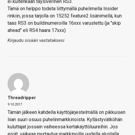
ei kuitenkaan täysiverinen RS3.
Tämä on helppo todeta liittymällä puhelimella Insider
rinkiin, jossa tarjolla on 15252 feature2 lisänimellä, kun
taas RS3 on buildinumeroilla 16xxx varustettu (ja "skip
ahead" eli RS4 haara 17xxx).
Kirjaudu sisään vastataksesi
Threadripper
9.10.2017
Tämän jälkeen kahdella käyttöjärjestelmällä on pikkuisen
liian suuri osuus puhelinmarkkinoista. Kyllästyvätköhän
kuluttajat jossain vaiheessa kertakäyttöluureihin. Jos
eivät, vaikeaa murtautua markkinoille uudella alustalla.