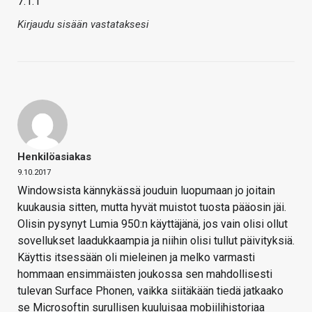
7.1.1
Kirjaudu sisään vastataksesi
Henkilöasiakas
9.10.2017
Windowsista kännykässä jouduin luopumaan jo joitain
kuukausia sitten, mutta hyvät muistot tuosta pääosin jäi.
Olisin pysynyt Lumia 950:n käyttäjänä, jos vain olisi ollut
sovellukset laadukkaampia ja niihin olisi tullut päivityksiä.
Käyttis itsessään oli mieleinen ja melko varmasti
hommaan ensimmäisten joukossa sen mahdollisesti
tulevan Surface Phonen, vaikka siitäkään tiedä jatkaako
se Microsoftin surullisen kuuluisaa mobiilihistoriaa