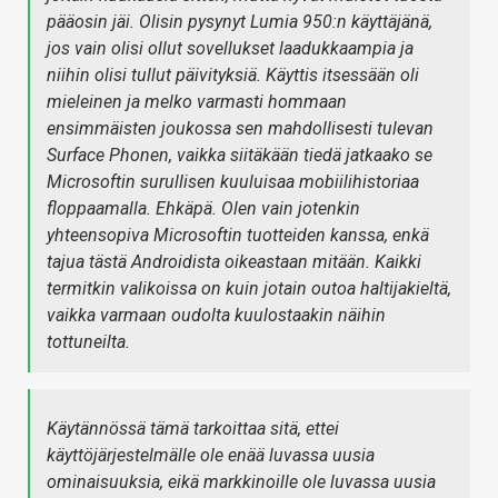
pääosin jäi. Olisin pysynyt Lumia 950:n käyttäjänä,
jos vain olisi ollut sovellukset laadukkaampia ja
niihin olisi tullut päivityksiä. Käyttis itsessään oli
mieleinen ja melko varmasti hommaan
ensimmäisten joukossa sen mahdollisesti tulevan
Surface Phonen, vaikka siitäkään tiedä jatkaako se
Microsoftin surullisen kuuluisaa mobiilihistoriaa
floppaamalla. Ehkäpä. Olen vain jotenkin
yhteensopiva Microsoftin tuotteiden kanssa, enkä
tajua tästä Androidista oikeastaan mitään. Kaikki
termitkin valikoissa on kuin jotain outoa haltijakieltä,
vaikka varmaan oudolta kuulostaakin näihin
tottuneilta.
Käytännössä tämä tarkoittaa sitä, ettei
käyttöjärjestelmälle ole enää luvassa uusia
ominaisuuksia, eikä markkinoille ole luvassa uusia