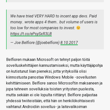
We have tried VERY HARD to incent app devs. Paid
money.. wrote apps 4 them.. but volume of users is
too low for most companies to invest.
https://t.co/ePsySxR3LB
— Joe Belfiore (@joebelfiore)
8.10.2017
Belfioren mukaan Microsoft on tehnyt paljon töitä
sovelluskehittäjien kannustamiseksi, mutta käyttäjäpohja
on kutistunut liian pieneksi, jotta yrityksillä olisi
kiinnostusta panostaa Windows Mobile -sovellusten
kehittämiseen. Belfiore sanoo Microsoftin maksaneen ja
jopa tehneen sovelluksia toisten yritysten puolesta,
mutta sekään ei ole lopulta riittänyt. Belfiore paljastaa
yhdessä twiiteistään, että hän on henkilökohtaisesti
vaihtanut Androidiin sovellus- ja laitevalikoiman