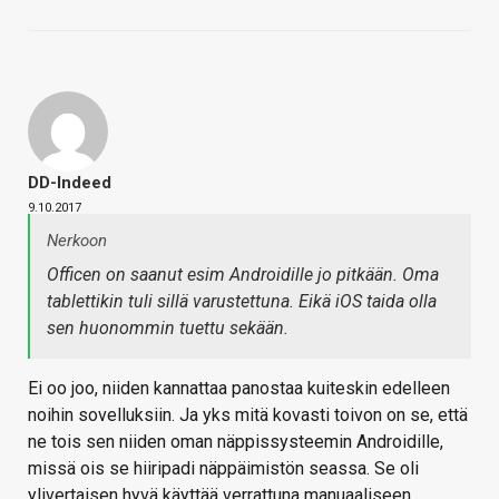
DD-Indeed
9.10.2017
Nerkoon
Officen on saanut esim Androidille jo pitkään. Oma
tablettikin tuli sillä varustettuna. Eikä iOS taida olla
sen huonommin tuettu sekään.
Ei oo joo, niiden kannattaa panostaa kuiteskin edelleen
noihin sovelluksiin. Ja yks mitä kovasti toivon on se, että
ne tois sen niiden oman näppissysteemin Androidille,
missä ois se hiiripadi näppäimistön seassa. Se oli
ylivertaisen hyvä käyttää verrattuna manuaaliseen