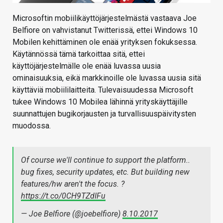
Microsoftin mobiilikäyttöjärjestelmästä vastaava Joe
Belfiore on vahvistanut Twitterissä, ettei Windows 10
Mobilen kehittäminen ole enää yrityksen fokuksessa.
Käytännössä tämä tarkoittaa sitä, ettei
käyttöjärjestelmälle ole enää luvassa uusia
ominaisuuksia, eikä markkinoille ole luvassa uusia sitä
käyttäviä mobiililaitteita. Tulevaisuudessa Microsoft
tukee Windows 10 Mobilea lähinnä yrityskäyttäjille
suunnattujen bugikorjausten ja turvallisuuspäivitysten
muodossa.
Of course we'll continue to support the platform..
bug fixes, security updates, etc. But building new
features/hw aren't the focus. ?
https://t.co/0CH9TZdIFu
— Joe Belfiore (@joebelfiore)
8.10.2017