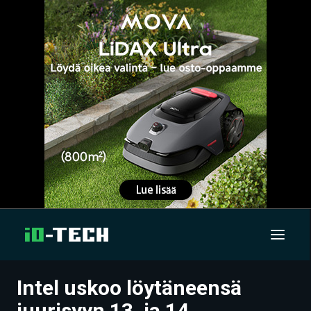
Intel uskoo löytäneensä
UUTISET
juurisyyn 13. ja 14.