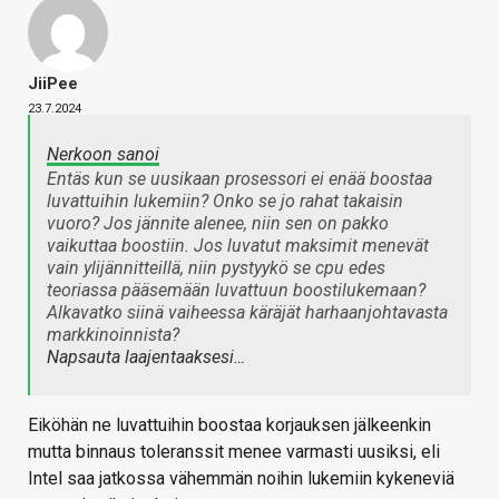
JiiPee
23.7.2024
Nerkoon sanoi
Entäs kun se uusikaan prosessori ei enää boostaa
luvattuihin lukemiin? Onko se jo rahat takaisin
vuoro? Jos jännite alenee, niin sen on pakko
vaikuttaa boostiin. Jos luvatut maksimit menevät
vain ylijännitteillä, niin pystyykö se cpu edes
teoriassa pääsemään luvattuun boostilukemaan?
Alkavatko siinä vaiheessa käräjät harhaanjohtavasta
markkinoinnista?
Napsauta laajentaaksesi…
Eiköhän ne luvattuihin boostaa korjauksen jälkeenkin
mutta binnaus toleranssit menee varmasti uusiksi, eli
Intel saa jatkossa vähemmän noihin lukemiin kykeneviä