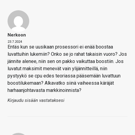
Nerkoon
23.7.2024
Entäs kun se uusikaan prosessori ei enää boostaa
luvattuihin lukemiin? Onko se jo rahat takaisin vuoro? Jos
jännite alenee, niin sen on pakko vaikuttaa boostiin. Jos
luvatut maksimit menevät vain ylijännitteillä, niin
pystyykö se cpu edes teoriassa pääsemään luvattuun
boostilukemaan? Alkavatko siinä vaiheessa käräjät
harhaanjohtavasta markkinoinnista?
Kirjaudu sisään vastataksesi