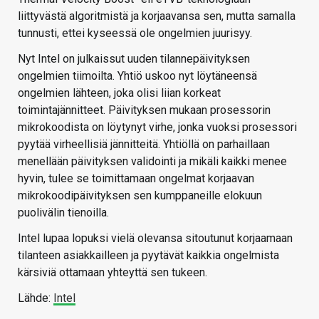
liittyvästä algoritmistä ja korjaavansa sen, mutta samalla
tunnusti, ettei kyseessä ole ongelmien juurisyy.
Nyt Intel on julkaissut uuden tilannepäivityksen
ongelmien tiimoilta. Yhtiö uskoo nyt löytäneensä
ongelmien lähteen, joka olisi liian korkeat
toimintajännitteet. Päivityksen mukaan prosessorin
mikrokoodista on löytynyt virhe, jonka vuoksi prosessori
pyytää virheellisiä jännitteitä. Yhtiöllä on parhaillaan
menellään päivityksen validointi ja mikäli kaikki menee
hyvin, tulee se toimittamaan ongelmat korjaavan
mikrokoodipäivityksen sen kumppaneille elokuun
puolivälin tienoilla.
Intel lupaa lopuksi vielä olevansa sitoutunut korjaamaan
tilanteen asiakkailleen ja pyytävät kaikkia ongelmista
kärsiviä ottamaan yhteyttä sen tukeen.
Lähde:
Intel