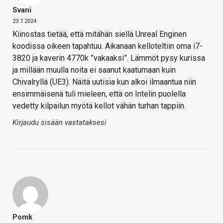
Svani
23.7.2024
Kiinostas tietää, että mitähän siellä Unreal Enginen
koodissa oikeen tapahtuu. Aikanaan kelloteltiin oma i7-
3820 ja kaverin 4770k ”vakaaksi”. Lämmöt pysy kurissa
ja millään muulla noita ei saanut kaatumaan kuin
Chivalryllä (UE3). Näitä uutisia kun alkoi ilmaantua niin
ensimmäisenä tuli mieleen, että on Intelin puolella
vedetty kilpailun myötä kellot vähän turhan tappiin.
Kirjaudu sisään vastataksesi
Pomk