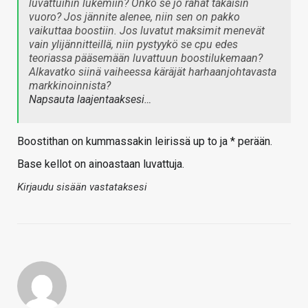
luvattuihin lukemiin? Onko se jo rahat takaisin
vuoro? Jos jännite alenee, niin sen on pakko
vaikuttaa boostiin. Jos luvatut maksimit menevät
vain ylijännitteillä, niin pystyykö se cpu edes
teoriassa pääsemään luvattuun boostilukemaan?
Alkavatko siinä vaiheessa käräjät harhaanjohtavasta
markkinoinnista?
Napsauta laajentaaksesi…
Boostithan on kummassakin leirissä up to ja * perään.
Base kellot on ainoastaan luvattuja.
Kirjaudu sisään vastataksesi