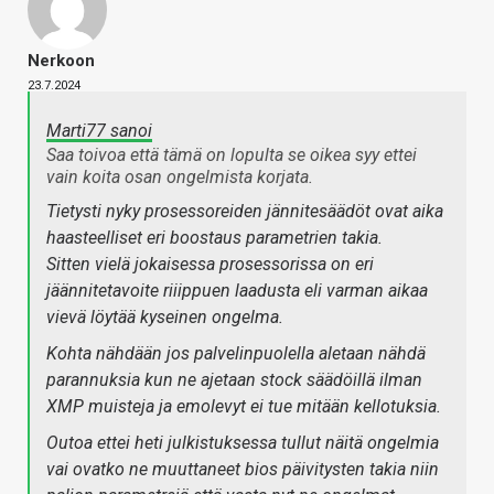
Nerkoon
23.7.2024
Marti77 sanoi
Saa toivoa että tämä on lopulta se oikea syy ettei
vain koita osan ongelmista korjata.
Tietysti nyky prosessoreiden jännitesäädöt ovat aika
haasteelliset eri boostaus parametrien takia.
Sitten vielä jokaisessa prosessorissa on eri
jäännitetavoite riiippuen laadusta eli varman aikaa
vievä löytää kyseinen ongelma.
Kohta nähdään jos palvelinpuolella aletaan nähdä
parannuksia kun ne ajetaan stock säädöillä ilman
XMP muisteja ja emolevyt ei tue mitään kellotuksia.
Outoa ettei heti julkistuksessa tullut näitä ongelmia
vai ovatko ne muuttaneet bios päivitysten takia niin