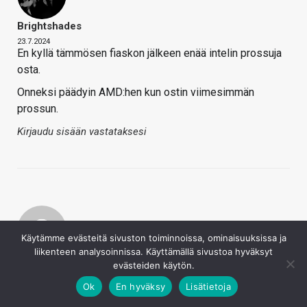
Brightshades
23.7.2024
En kyllä tämmösen fiaskon jälkeen enää intelin prossuja
osta.
Onneksi päädyin AMD:hen kun ostin viimesimmän
prossun.
Kirjaudu sisään vastataksesi
Käytämme evästeitä sivuston toiminnoissa, ominaisuuksissa ja
liikenteen analysoinnissa. Käyttämällä sivustoa hyväksyt
Fiarska
evästeiden käytön.
23.7.2024
Ok
En hyväksy
Lisätietoja
Tiihokatti sanoi