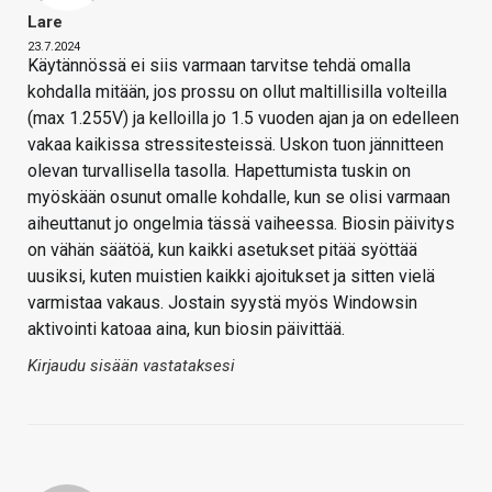
Lare
23.7.2024
Käytännössä ei siis varmaan tarvitse tehdä omalla
kohdalla mitään, jos prossu on ollut maltillisilla volteilla
(max 1.255V) ja kelloilla jo 1.5 vuoden ajan ja on edelleen
vakaa kaikissa stressitesteissä. Uskon tuon jännitteen
olevan turvallisella tasolla. Hapettumista tuskin on
myöskään osunut omalle kohdalle, kun se olisi varmaan
aiheuttanut jo ongelmia tässä vaiheessa. Biosin päivitys
on vähän säätöä, kun kaikki asetukset pitää syöttää
uusiksi, kuten muistien kaikki ajoitukset ja sitten vielä
varmistaa vakaus. Jostain syystä myös Windowsin
aktivointi katoaa aina, kun biosin päivittää.
Kirjaudu sisään vastataksesi