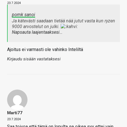
23.7.2024
pomk sanoi
Ja kätevästi saadaan tietää nää jutut vasta kun ryzen
9000 arvostelut on julki.
Napsauta laajentaaksesi…
Ajoitus ei varmasti ole vahinko Inteliltä
Kirjaudu sisään vastataksesi
Marti77
23.7.2024
Saa toivoa että tämä on lopulta se oikea syy ettei vain