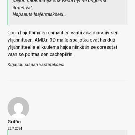
paljon parametrejä että vasta nyt ne ongelmat
ilmenivät.
Napsauta laajentaaksesi…
Cpu:n hajottaminen samantien vaatii aika massiivisen
ylijännitteen. AMD:n 3D malleissa jotka ovat herkkiä
ylijännitteelle ei kuulema hajoa niinkään se coresatsi
vaan se polttaa sen cachepiirin.
Kirjaudu sisään vastataksesi
Griffin
23.7.2024