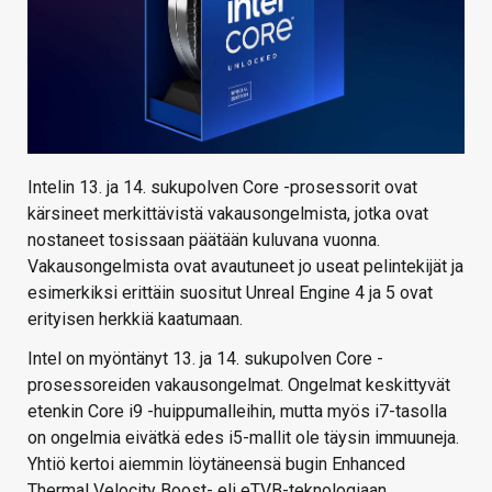
Intelin 13. ja 14. sukupolven Core -prosessorit ovat
kärsineet merkittävistä vakausongelmista, jotka ovat
nostaneet tosissaan päätään kuluvana vuonna.
Vakausongelmista ovat avautuneet jo useat pelintekijät ja
esimerkiksi erittäin suositut Unreal Engine 4 ja 5 ovat
erityisen herkkiä kaatumaan.
Intel on myöntänyt 13. ja 14. sukupolven Core -
prosessoreiden vakausongelmat. Ongelmat keskittyvät
etenkin Core i9 -huippumalleihin, mutta myös i7-tasolla
on ongelmia eivätkä edes i5-mallit ole täysin immuuneja.
Yhtiö kertoi aiemmin löytäneensä bugin Enhanced
Thermal Velocity Boost- eli eTVB-teknologiaan