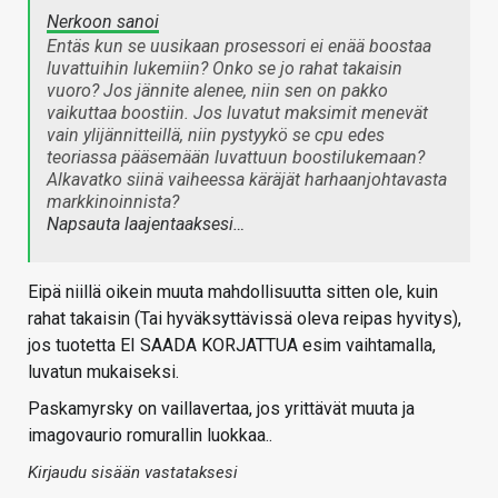
Nerkoon sanoi
Entäs kun se uusikaan prosessori ei enää boostaa
luvattuihin lukemiin? Onko se jo rahat takaisin
vuoro? Jos jännite alenee, niin sen on pakko
vaikuttaa boostiin. Jos luvatut maksimit menevät
vain ylijännitteillä, niin pystyykö se cpu edes
teoriassa pääsemään luvattuun boostilukemaan?
Alkavatko siinä vaiheessa käräjät harhaanjohtavasta
markkinoinnista?
Napsauta laajentaaksesi…
Eipä niillä oikein muuta mahdollisuutta sitten ole, kuin
rahat takaisin (Tai hyväksyttävissä oleva reipas hyvitys),
jos tuotetta EI SAADA KORJATTUA esim vaihtamalla,
luvatun mukaiseksi.
Paskamyrsky on vaillavertaa, jos yrittävät muuta ja
imagovaurio romurallin luokkaa..
Kirjaudu sisään vastataksesi