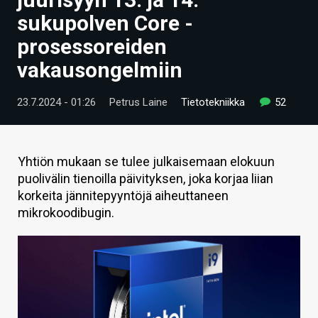
ARTIKKELIT
sukupolven Core -
prosessoreiden
VIDEOT
vakausongelmiin
TECHBBS
23.7.2024 - 01:26
Petrus Laine
Tietotekniikka
52
TIETOA
HINTA.FI
Yhtiön mukaan se tulee julkaisemaan elokuun
KAUPPA
puolivälin tienoilla päivityksen, joka korjaa liian
korkeita jännitepyyntöjä aiheuttaneen
VAIHDA TEEMA
mikrokoodibugin.
HAKU