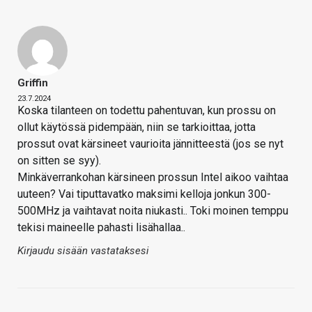
Griffin
23.7.2024
Koska tilanteen on todettu pahentuvan, kun prossu on
ollut käytössä pidempään, niin se tarkioittaa, jotta
prossut ovat kärsineet vaurioita jännitteestä (jos se nyt
on sitten se syy).
Minkäverrankohan kärsineen prossun Intel aikoo vaihtaa
uuteen? Vai tiputtavatko maksimi kelloja jonkun 300-
500MHz ja vaihtavat noita niukasti.. Toki moinen temppu
tekisi maineelle pahasti lisähallaa..
Kirjaudu sisään vastataksesi