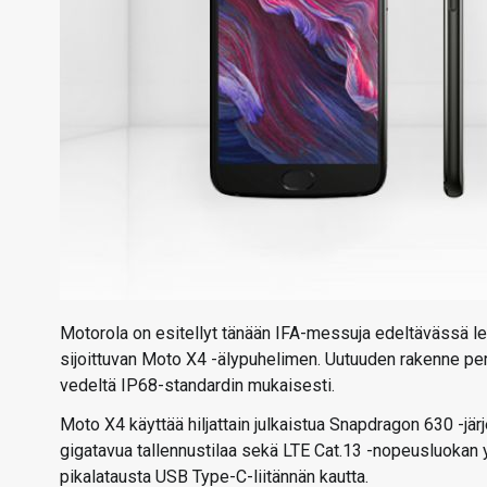
Motorola on esitellyt tänään IFA-messuja edeltävässä l
sijoittuvan Moto X4 -älypuhelimen. Uutuuden rakenne per
vedeltä IP68-standardin mukaisesti.
Moto X4 käyttää hiljattain julkaistua Snapdragon 630 -jä
gigatavua tallennustilaa sekä LTE Cat.13 -nopeusluokan 
pikalatausta USB Type-C-liitännän kautta.