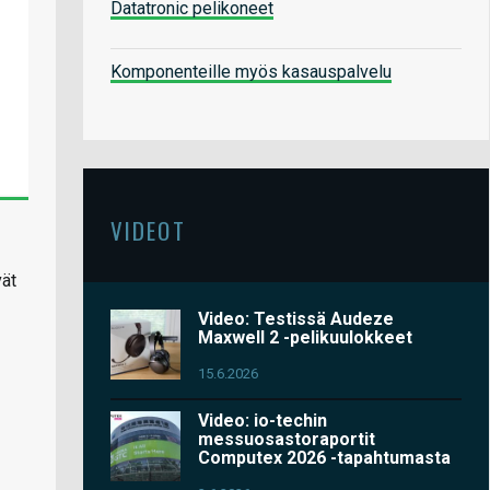
Datatronic pelikoneet
Komponenteille myös kasauspalvelu
VIDEOT
vät
Video: Testissä Audeze
Maxwell 2 -pelikuulokkeet
15.6.2026
Video: io-techin
messuosastoraportit
Computex 2026 -tapahtumasta