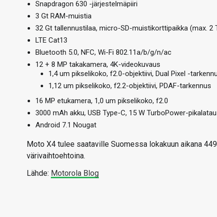
Snapdragon 630 -järjestelmäpiiri
3 Gt RAM-muistia
32 Gt tallennustilaa, micro-SD-muistikorttipaikka (max. 2 
LTE Cat13
Bluetooth 5.0, NFC, Wi-Fi 802.11a/b/g/n/ac
12 + 8 MP takakamera, 4K-videokuvaus
1,4 um pikselikoko, f2.0-objektiivi, Dual Pixel -tarkenn
1,12 um pikselikoko, f2.2-objektiivi, PDAF-tarkennus
16 MP etukamera, 1,0 um pikselikoko, f2.0
3000 mAh akku, USB Type-C, 15 W TurboPower-pikalatau
Android 7.1 Nougat
Moto X4 tulee saataville Suomessa lokakuun aikana 449 e
värivaihtoehtoina.
Lähde:
Motorola Blog