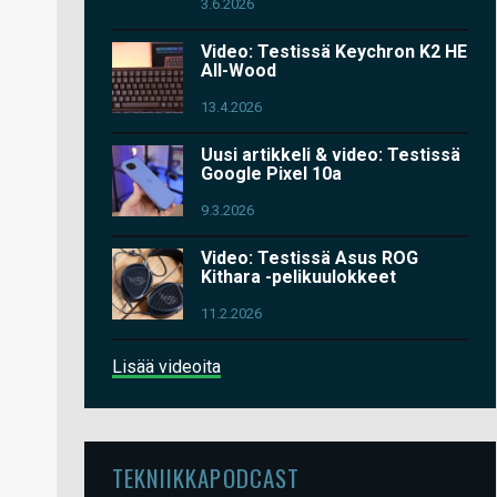
3.6.2026
Video: Testissä Keychron K2 HE
All-Wood
13.4.2026
Uusi artikkeli & video: Testissä
Google Pixel 10a
9.3.2026
Video: Testissä Asus ROG
Kithara -pelikuulokkeet
11.2.2026
Lisää videoita
TEKNIIKKAPODCAST