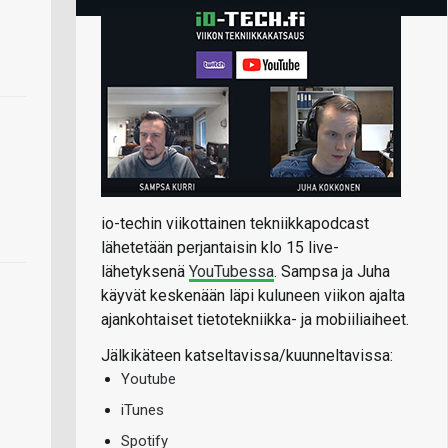
io-techin viikottainen tekniikkapodcast
lähetetään perjantaisin klo 15 live-
lähetyksenä
YouTubessa
. Sampsa ja Juha
käyvät keskenään läpi kuluneen viikon ajalta
ajankohtaiset tietotekniikka- ja mobiiliaiheet.
Jälkikäteen katseltavissa/kuunneltavissa:
Youtube
iTunes
Spotify