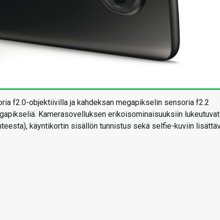
a f2.0-objektiivilla ja kahdeksan megapikselin sensoria f2.2
megapikseliä. Kamerasovelluksen erikoisominaisuuksiin lukeutuvat
teesta), käyntikortin sisällön tunnistus sekä selfie-kuviin lisättä