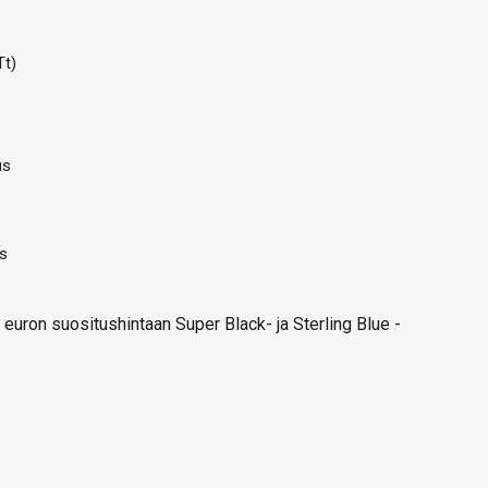
Tt)
us
s
uron suositushintaan Super Black- ja Sterling Blue -