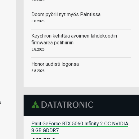
Doom pyörii nyt myös Paintissa
6.8.2026
Keychron kehittää avoimen lähdekoodin
firmwarea pelihiiriin
5.8.2026
Honor uudisti logonsa
5.8.2026
u
Palit GeForce RTX 5060 Infinity 2 OC NVIDIA
8 GB GDDR7