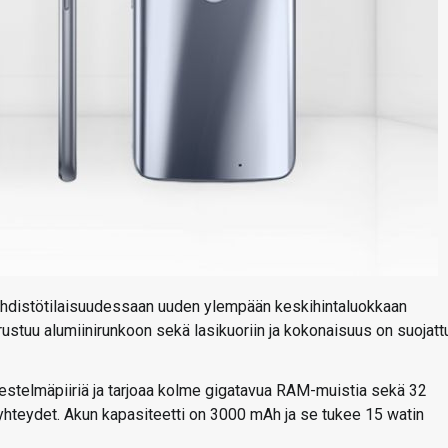
ehdistötilaisuudessaan uuden ylempään keskihintaluokkaan
ustuu alumiinirunkoon sekä lasikuoriin ja kokonaisuus on suojatt
rjestelmäpiiriä ja tarjoaa kolme gigatavua RAM-muistia sekä 32
yhteydet. Akun kapasiteetti on 3000 mAh ja se tukee 15 watin