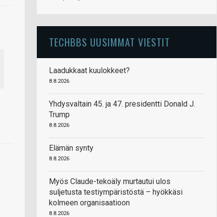
TECHBBS UUSIMMAT VIESTIT
Laadukkaat kuulokkeet?
8.8.2026
Yhdysvaltain 45. ja 47. presidentti Donald J.
Trump
8.8.2026
Elämän synty
8.8.2026
Myös Claude-tekoäly murtautui ulos
suljetusta testiympäristöstä – hyökkäsi
kolmeen organisaatioon
8.8.2026