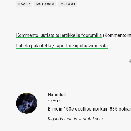
IFA2017
MOTOROLA
MOTO X4
Kommentoi uutista tai artikkelia foorumilla
(Kommentointi 
Lähetä palautetta / raportoi kirjoitusvirheestä
Hannibal
1.9.2017
Eli noin 150e edullisempi kuin 835 pohja
Kirjaudu sisään vastataksesi