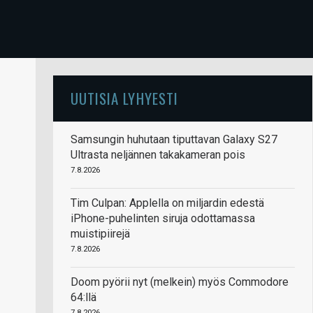
UUTISIA LYHYESTI
Samsungin huhutaan tiputtavan Galaxy S27
Ultrasta neljännen takakameran pois
7.8.2026
Tim Culpan: Applella on miljardin edestä
iPhone-puhelinten siruja odottamassa
muistipiirejä
7.8.2026
Doom pyörii nyt (melkein) myös Commodore
64:llä
7.8.2026