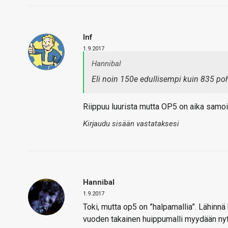
Inf
1.9.2017
Hannibal
Eli noin 150e edullisempi kuin 835 po
Riippuu luurista mutta OP5 on aika samoil
Kirjaudu sisään vastataksesi
Hannibal
1.9.2017
Toki, mutta op5 on ”halpamallia”. Lähinnä 
vuoden takainen huippumalli myydään nyt 