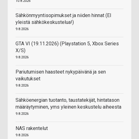
10.8.2026
Sähkönmyyntisopimukset ja niiden hinnat (EI
yleistä sähkökeskustelua!)
9.8.2026
GTA VI (19.11.2026) (Playstation 5, Xbox Series
X/S)
9.8.2026
Pariutumisen haasteet nykypäivänä ja sen
vaikutukset
9.8.2026
Sähköenergian tuotanto, taustatekijät, hintatason
määräytyminen, yms yleinen keskustelu aiheesta
9.8.2026
NAS rakentelut
9.8.2026