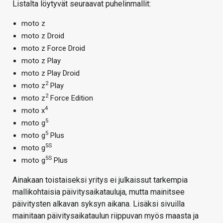
Listalta löytyvät seuraavat puhelinmallit:
moto z
moto z Droid
moto z Force Droid
moto z Play
moto z Play Droid
2
moto z
Play
2
moto z
Force Edition
4
moto x
5
moto g
5
moto g
Plus
5S
moto g
5S
moto g
Plus
Ainakaan toistaiseksi yritys ei julkaissut tarkempia
mallikohtaisia päivitysaikatauluja, mutta mainitsee
päivitysten alkavan syksyn aikana. Lisäksi sivuilla
mainitaan päivitysaikataulun riippuvan myös maasta ja