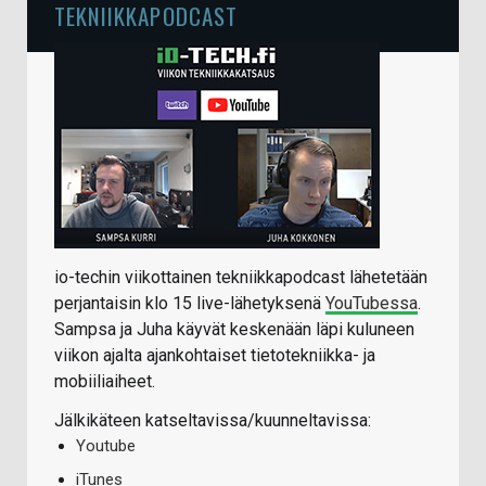
TEKNIIKKAPODCAST
io-techin viikottainen tekniikkapodcast lähetetään
perjantaisin klo 15 live-lähetyksenä
YouTubessa
.
Sampsa ja Juha käyvät keskenään läpi kuluneen
viikon ajalta ajankohtaiset tietotekniikka- ja
mobiiliaiheet.
Jälkikäteen katseltavissa/kuunneltavissa:
Youtube
iTunes