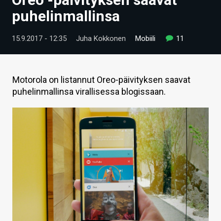
ARTIKKELIT
puhelinmallinsa
VIDEOT
15.9.2017 - 12:35
Juha Kokkonen
Mobiili
11
TECHBBS
TIETOA
Motorola on listannut Oreo-päivityksen saavat
puhelinmallinsa virallisessa blogissaan.
HINTA.FI
KAUPPA
VAIHDA TEEMA
HAKU