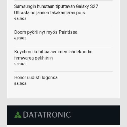
Samsungin huhutaan tiputtavan Galaxy S27
Ultrasta neljännen takakameran pois
9.8.2026
Doom pyörii nyt myös Paintissa
6.8.2026
Keychron kehittää avoimen lähdekoodin
firmwarea pelihiiriin
5.8.2026
Honor uudisti logonsa
5.8.2026