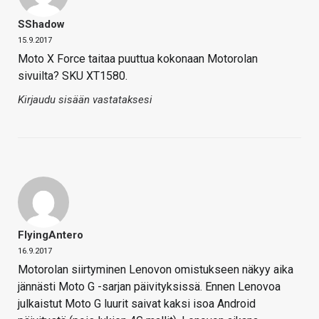
SShadow
15.9.2017
Moto X Force taitaa puuttua kokonaan Motorolan
sivuilta? SKU XT1580.
Kirjaudu sisään vastataksesi
FlyingAntero
16.9.2017
Motorolan siirtyminen Lenovon omistukseen näkyy aika
jännästi Moto G -sarjan päivityksissä. Ennen Lenovoa
julkaistut Moto G luurit saivat kaksi isoa Android