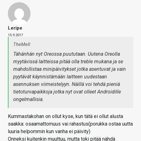
Leripe
15.9.2017
TheMeII
Tähänhän nyt Oreossa puututaan. Uutena Oreolla
myytävissä laitteissa pitää olla treble mukana ja se
mahdollistaa minipäivitykset jotka asentuvat ja vain
pyytävät käynnistämään laitteen uudestaan
asennuksen viimeistelyyn. Näillä voi tehdä pieniä
tietoturvapaikkoja jotka nyt ovat olleet Androidille
ongelmallisia.
Kummastakohan on ollut kyse, kun tätä ei ollut alusta
saakka: osaamattomuus vai rahastus(porukka ostaa uutta
luuria helpommin kun vanha ei päivity)
Onneksi kuitenkin muuttuu, mutta toki pitää nähdä