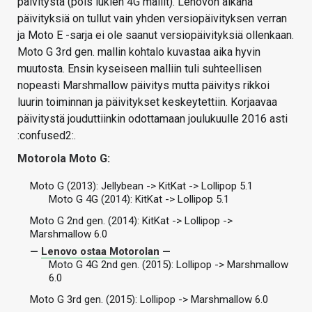
päivitystä (pois lukien 4G mallit). Lenovon aikana
päivityksiä on tullut vain yhden versiopäivityksen verran
ja Moto E -sarja ei ole saanut versiopäivityksiä ollenkaan.
Moto G 3rd gen. mallin kohtalo kuvastaa aika hyvin
muutosta. Ensin kyseiseen malliin tuli suhteellisen
nopeasti Marshmallow päivitys mutta päivitys rikkoi
luurin toiminnan ja päivitykset keskeytettiin. Korjaavaa
päivitystä jouduttiinkin odottamaan joulukuulle 2016 asti
:confused2:.
Motorola Moto G:
Moto G (2013): Jellybean -> KitKat -> Lollipop 5.1
Moto G 4G (2014): KitKat -> Lollipop 5.1
Moto G 2nd gen. (2014): KitKat -> Lollipop ->
Marshmallow 6.0
—
Lenovo ostaa Motorolan
—
Moto G 4G 2nd gen. (2015): Lollipop -> Marshmallow
6.0
Moto G 3rd gen. (2015): Lollipop -> Marshmallow 6.0