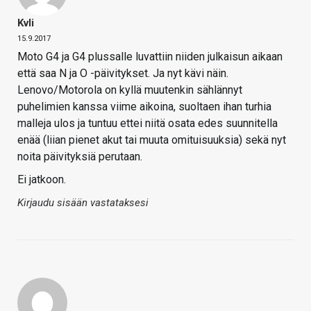
Kvli
15.9.2017
Moto G4 ja G4 plussalle luvattiin niiden julkaisun aikaan
että saa N ja O -päivitykset. Ja nyt kävi näin.
Lenovo/Motorola on kyllä muutenkin sählännyt
puhelimien kanssa viime aikoina, suoltaen ihan turhia
malleja ulos ja tuntuu ettei niitä osata edes suunnitella
enää (liian pienet akut tai muuta omituisuuksia) sekä nyt
noita päivityksiä perutaan.
Ei jatkoon.
Kirjaudu sisään vastataksesi