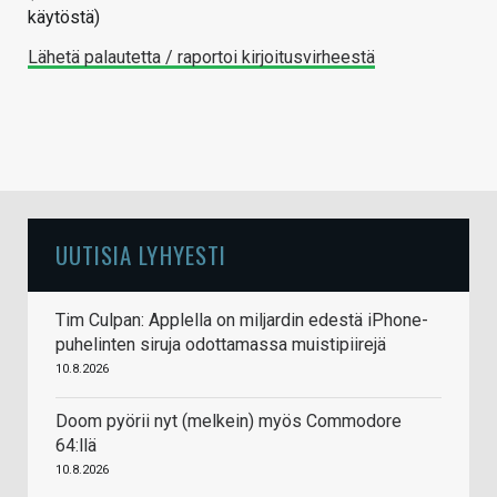
käytöstä)
Lähetä palautetta / raportoi kirjoitusvirheestä
UUTISIA LYHYESTI
Tim Culpan: Applella on miljardin edestä iPhone-
puhelinten siruja odottamassa muistipiirejä
10.8.2026
Doom pyörii nyt (melkein) myös Commodore
64:llä
10.8.2026