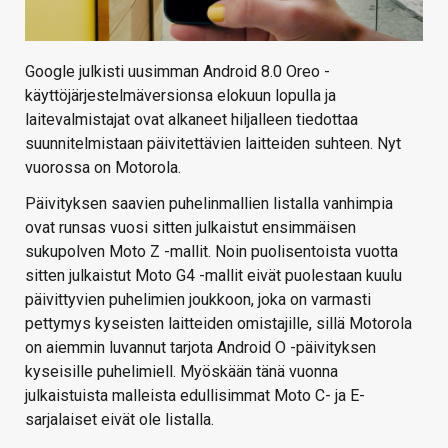
Google julkisti uusimman Android 8.0 Oreo -
käyttöjärjestelmäversionsa elokuun lopulla ja
laitevalmistajat ovat alkaneet hiljalleen tiedottaa
suunnitelmistaan päivitettävien laitteiden suhteen. Nyt
vuorossa on Motorola.
Päivityksen saavien puhelinmallien listalla vanhimpia
ovat runsas vuosi sitten julkaistut ensimmäisen
sukupolven Moto Z -mallit. Noin puolisentoista vuotta
sitten julkaistut Moto G4 -mallit eivät puolestaan kuulu
päivittyvien puhelimien joukkoon, joka on varmasti
pettymys kyseisten laitteiden omistajille, sillä Motorola
on aiemmin luvannut tarjota Android O -päivityksen
kyseisille puhelimiell. Myöskään tänä vuonna
julkaistuista malleista edullisimmat Moto C- ja E-
sarjalaiset eivät ole listalla.