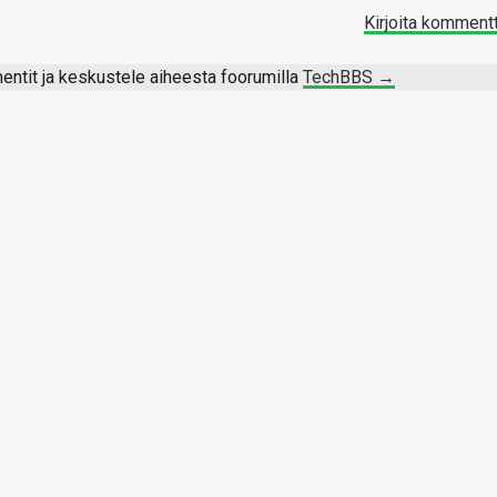
Kirjoita komment
ntit ja keskustele aiheesta foorumilla
TechBBS →