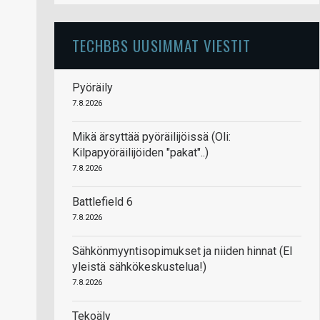
TECHBBS UUSIMMAT VIESTIT
Pyöräily
7.8.2026
Mikä ärsyttää pyöräilijöissä (Oli:
Kilpapyöräilijöiden "pakat"..)
7.8.2026
Battlefield 6
7.8.2026
Sähkönmyyntisopimukset ja niiden hinnat (EI
yleistä sähkökeskustelua!)
7.8.2026
Tekoäly