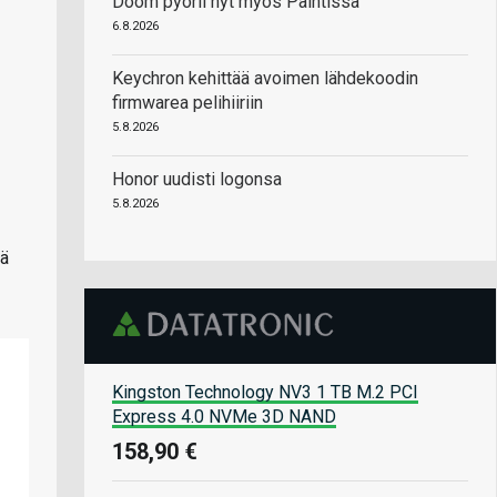
Doom pyörii nyt myös Paintissa
6.8.2026
Keychron kehittää avoimen lähdekoodin
firmwarea pelihiiriin
5.8.2026
Honor uudisti logonsa
5.8.2026
tä
Kingston Technology NV3 1 TB M.2 PCI
Express 4.0 NVMe 3D NAND
158,90 €