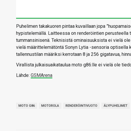
Puhelimen takakuoren pintaa kuvaillaan jopa ”huopamaisek
hypistelemällä. Laitteessa on renderöintien perusteella tas
tummansinisenä. Teknisistä ominaisuuksista ei vielä o
vielä määrittelemätöntä Sonyn Lytia -sensoria optisella
tallennustilan määriksi kerrotaan 8 ja 256 gigatavua, hin
Virallista julkaisuaikataulua moto g86:lle ei vielä ole tie
Lähde:
GSMArena
MOTO G86
MOTOROLA
RENDERÖINTIVUOTO
ÄLYPUHELIMET