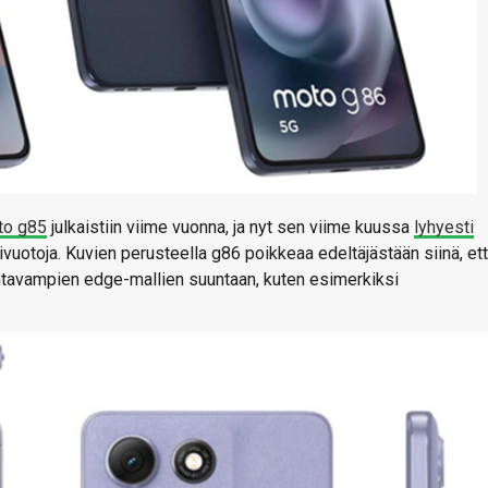
to g85
julkaistiin viime vuonna, ja nyt sen viime kuussa
lyhyesti
vuotoja. Kuvien perusteella g86 poikkeaa edeltäjästään siinä, et
ntavampien edge-mallien suuntaan, kuten esimerkiksi