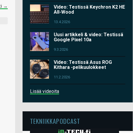
ti →
Video: Testissä Keychron K2 HE
All-Wood
13.4.2026
Uusi artikkeli & video: Testissä
Google Pixel 10a
9.3.2026
Video: Testissä Asus ROG
Kithara -pelikuulokkeet
11.2.2026
Lisää videoita
TEKNIIKKAPODCAST