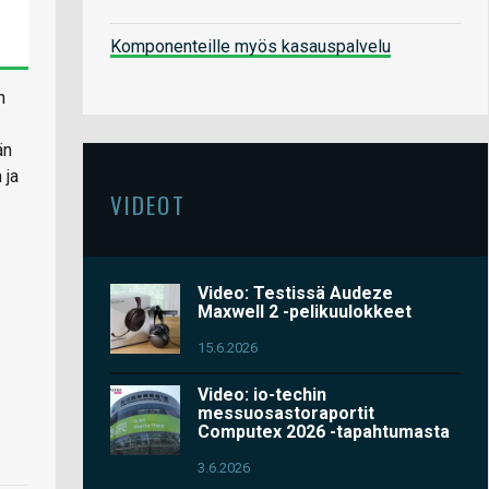
Komponenteille myös kasauspalvelu
n
än
 ja
VIDEOT
Video: Testissä Audeze
Maxwell 2 -pelikuulokkeet
15.6.2026
Video: io-techin
messuosastoraportit
Computex 2026 -tapahtumasta
3.6.2026