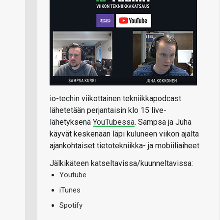
io-techin viikottainen tekniikkapodcast
lähetetään perjantaisin klo 15 live-
lähetyksenä
YouTubessa
. Sampsa ja Juha
käyvät keskenään läpi kuluneen viikon ajalta
ajankohtaiset tietotekniikka- ja mobiiliaiheet.
Jälkikäteen katseltavissa/kuunneltavissa:
Youtube
iTunes
Spotify