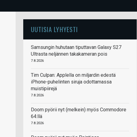
UUTISIA LYHYESTI
Samsungin huhutaan tiputtavan Galaxy S27
Ultrasta neljännen takakameran pois
7.8.2026
Tim Culpan: Applella on miljardin edestä
iPhone-puhelinten siruja odottamassa
muistipiirejä
7.8.2026
Doom pyörii nyt (melkein) myös Commodore
64:llä
7.8.2026