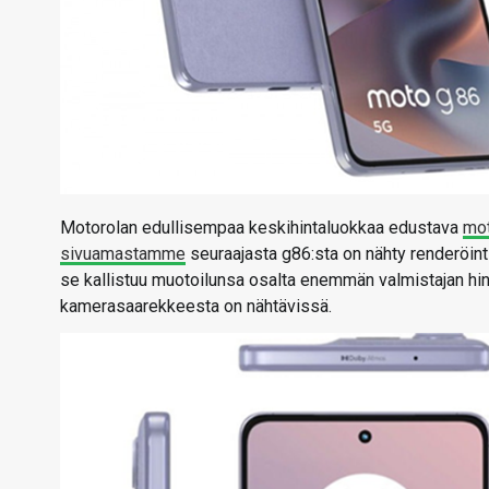
Motorolan edullisempaa keskihintaluokkaa edustava
mo
sivuamastamme
seuraajasta g86:sta on nähty renderöinti
se kallistuu muotoilunsa osalta enemmän valmistajan hi
kamerasaarekkeesta on nähtävissä.