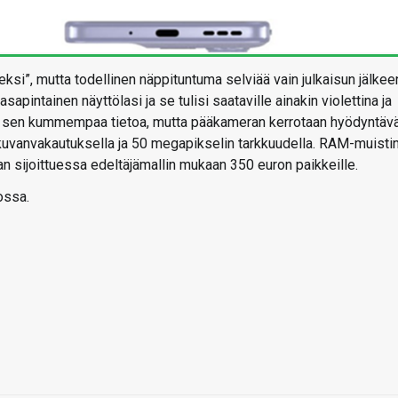
si”, mutta todellinen näppituntuma selviää vain julkaisun jälkee
apintainen näyttölasi ja se tulisi saataville ainakin violettina ja
le sen kummempaa tietoa, mutta pääkameran kerrotaan hyödyntäv
 kuvanvakautuksella ja 50 megapikselin tarkkuudella. RAM-muistin
nan sijoittuessa edeltäjämallin mukaan 350 euron paikkeille.
dossa.