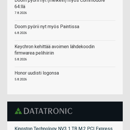
Doom pyörii nyt (melkein) myös Commodore
64:llä
7.8.2026
Doom pyörii nyt myös Paintissa
6.8.2026
Keychron kehittää avoimen lähdekoodin
firmwarea pelihiiriin
5.8.2026
Honor uudisti logonsa
5.8.2026
Kingston Technology NV3 1 TB M.2 PCI Express