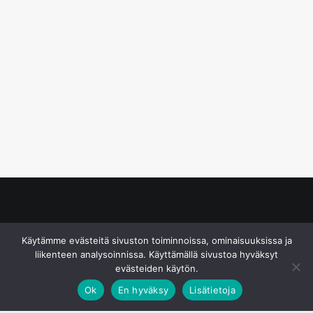
© S&J Media Oy
Käytämme evästeitä sivuston toiminnoissa, ominaisuuksissa ja
liikenteen analysoinnissa. Käyttämällä sivustoa hyväksyt
evästeiden käytön.
Ok
En hyväksy
Lisätietoja