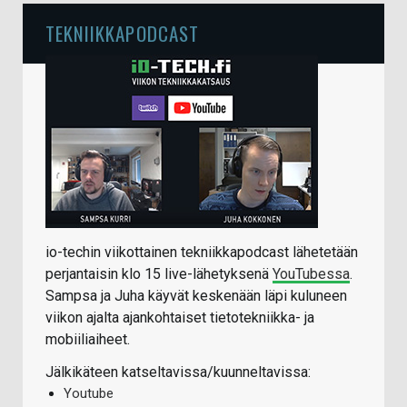
TEKNIIKKAPODCAST
io-techin viikottainen tekniikkapodcast lähetetään
perjantaisin klo 15 live-lähetyksenä
YouTubessa
.
Sampsa ja Juha käyvät keskenään läpi kuluneen
viikon ajalta ajankohtaiset tietotekniikka- ja
mobiiliaiheet.
Jälkikäteen katseltavissa/kuunneltavissa:
Youtube