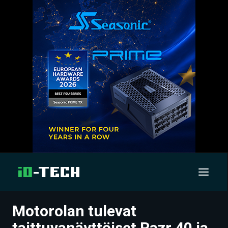
Motorolan tulevat
UUTISET
taittuvanäyttöiset Razr 40 ja