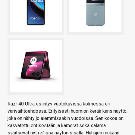
Razr 40 Ultra esiintyy vuotokuvissa kolmessa eri
värivaihtoehdossa. Erityisesti huomion kerää kansinäyttö,
joka on nähty jo aiemmissakin vuodoissa. Sen kokoa on
kasvatettu entisestään ja kamerat sekä salama
sijaitsevat nyt rei’issä näytön sisällä. Huhujen mukaan