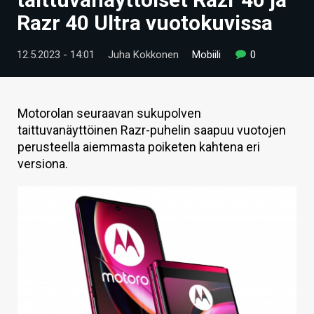
ARTIKKELIT
Razr 40 Ultra vuotokuvissa
VIDEOT
12.5.2023 - 14:01
Juha Kokkonen
Mobiili
0
TECHBBS
TIETOA
Motorolan seuraavan sukupolven
taittuvanäyttöinen Razr-puhelin saapuu vuotojen
HINTA.FI
perusteella aiemmasta poiketen kahtena eri
versiona.
KAUPPA
VAIHDA TEEMA
HAKU