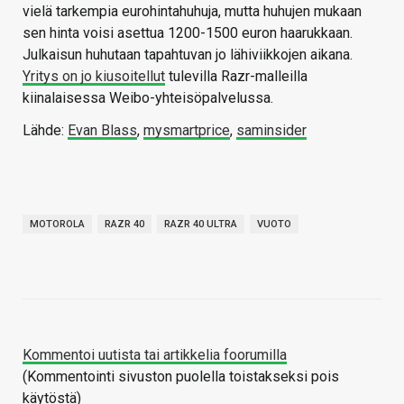
vielä tarkempia eurohintahuhuja, mutta huhujen mukaan
sen hinta voisi asettua 1200-1500 euron haarukkaan.
Julkaisun huhutaan tapahtuvan jo lähiviikkojen aikana.
Yritys on jo kiusoitellut
tulevilla Razr-malleilla
kiinalaisessa Weibo-yhteisöpalvelussa.
Lähde:
Evan Blass
,
mysmartprice
,
saminsider
MOTOROLA
RAZR 40
RAZR 40 ULTRA
VUOTO
Kommentoi uutista tai artikkelia foorumilla
(Kommentointi sivuston puolella toistakseksi pois
käytöstä)