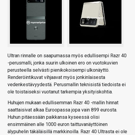
Ultran rinnalle on saapumassa myös edullisempi Razr 40
-perusmalli, jonka suurin ulkoinen ero on vuotokuvien
perusteella selvästi pienikokoisempi ulkonäyttö.
Renderöintikuvat vihjaavat myös jonkinlaisesta
vedenkestävyydestä. Perusmallin teknisistä tiedoista ei
ole toistaiseksi vuotanut tarkempia yksityiskohtia.
Huhujen mukaan edullisemman Razr 40 -mallin hinnat
saattaisivat alkaa Euroopassa jopa vain 899 eurosta.
Huhun pitäessään paikkansa kyseessä olisi
ensimmäinen alle 1000 euron taittuvanäyttöinen
älypuhelin täkäläisillä markkinoilla. Razr 40 Ultrasta ei ole