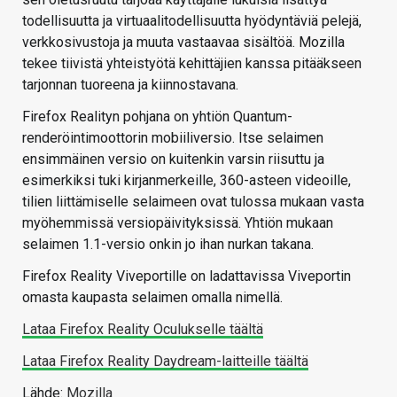
todellisuutta ja virtuaalitodellisuutta hyödyntäviä pelejä,
verkkosivustoja ja muuta vastaavaa sisältöä. Mozilla
tekee tiivistä yhteistyötä kehittäjien kanssa pitääkseen
tarjonnan tuoreena ja kiinnostavana.
Firefox Realityn pohjana on yhtiön Quantum-
renderöintimoottorin mobiiliversio. Itse selaimen
ensimmäinen versio on kuitenkin varsin riisuttu ja
esimerkiksi tuki kirjanmerkeille, 360-asteen videoille,
tilien liittämiselle selaimeen ovat tulossa mukaan vasta
myöhemmissä versiopäivityksissä. Yhtiön mukaan
selaimen 1.1-versio onkin jo ihan nurkan takana.
Firefox Reality Viveportille on ladattavissa Viveportin
omasta kaupasta selaimen omalla nimellä.
Lataa Firefox Reality Oculukselle täältä
Lataa Firefox Reality Daydream-laitteille täältä
Lähde:
Mozilla