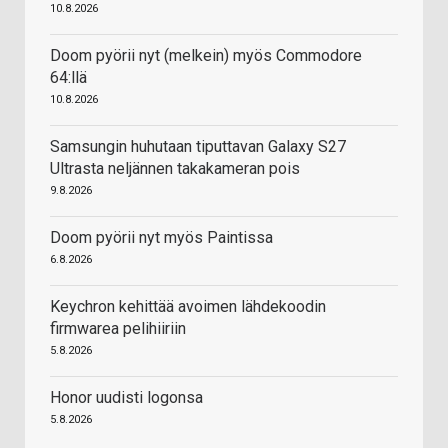
10.8.2026
Doom pyörii nyt (melkein) myös Commodore
64:llä
10.8.2026
Samsungin huhutaan tiputtavan Galaxy S27
Ultrasta neljännen takakameran pois
9.8.2026
Doom pyörii nyt myös Paintissa
6.8.2026
Keychron kehittää avoimen lähdekoodin
firmwarea pelihiiriin
5.8.2026
Honor uudisti logonsa
5.8.2026