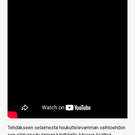
Tehdäkseen selaimesta houkuttelevamman vaihtoehdon
sen oletusruutu tarjoaa käyttäjälle lukuisia lisättyä