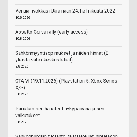
Venäjä hyökkäsi Ukrainaan 24. helmikuuta 2022
10.8.2026
Assetto Corsa rally (early access)
10.8.2026
Sähkönmyyntisopimukset ja niiden hinnat (EI
yleistä sähkökeskustelua!)
9.8.2026
GTA VI (19.11.2026) (Playstation 5, Xbox Series
X/S)
9.8.2026
Pariutumisen haasteet nykypäivänä ja sen
vaikutukset
9.8.2026
Sähköenergian tuotanto, taustatekijät, hintatason