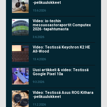
-pelikuulokkeet
15.6.2026
Video: io-techin
messuosastoraportit Computex
2026 -tapahtumasta
3.6.2026
Video: Testissä Keychron K2 HE
All-Wood
13.4.2026
Uusi artikkeli & video: Testissä
Google Pixel 10a
9.3.2026
Video: Testissä Asus ROG Kithara
-pelikuulokkeet
11.2.2026