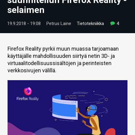
ARTIKKELIT
selaimen
VIDEOT
19.9.2018 - 19:08
Petrus Laine
Tietotekniikka
4
TECHBBS
TIETOA
Firefox Reality pyrkii muun muassa tarjoamaan
käyttäjälle mahdollisuuden siirtyä netin 3D- ja
HINTA.FI
virtuaalitodellisuussisältöjen ja perinteisten
verkkosivujen välillä.
KAUPPA
VAIHDA TEEMA
HAKU