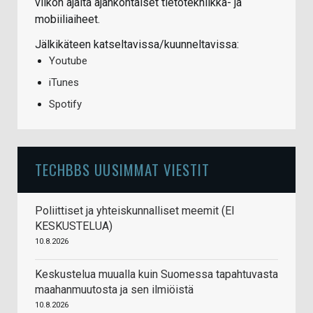
viikon ajalta ajankohtaiset tietotekniikka- ja
mobiiliaiheet.
Jälkikäteen katseltavissa/kuunneltavissa:
Youtube
iTunes
Spotify
TECHBBS UUSIMMAT VIESTIT
Poliittiset ja yhteiskunnalliset meemit (EI
KESKUSTELUA)
10.8.2026
Keskustelua muualla kuin Suomessa tapahtuvasta
maahanmuutosta ja sen ilmiöistä
10.8.2026