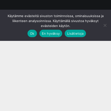
© S&J Media Oy
Käytämme evästeitä sivuston toiminnoissa, ominaisuuksissa ja
liikenteen analysoinnissa. Käyttämällä sivustoa hyväksyt
evästeiden käytön.
Ok
En hyväksy
Lisätietoja
;