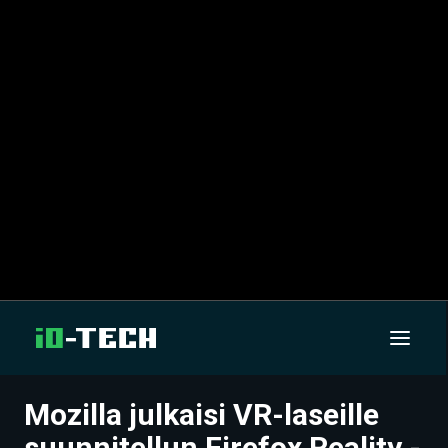
Mozilla julkaisi VR-laseille
UUTISET
suunnitellun Firefox Reality -