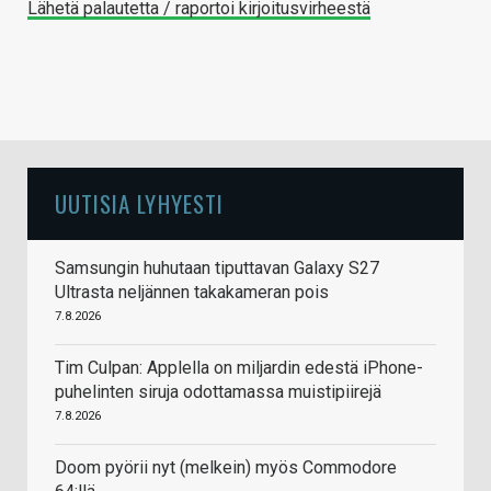
Lähetä palautetta / raportoi kirjoitusvirheestä
UUTISIA LYHYESTI
Samsungin huhutaan tiputtavan Galaxy S27
Ultrasta neljännen takakameran pois
7.8.2026
Tim Culpan: Applella on miljardin edestä iPhone-
puhelinten siruja odottamassa muistipiirejä
7.8.2026
Doom pyörii nyt (melkein) myös Commodore