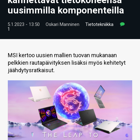
ARTIKKELIT
uusimmilla komponenteilla
VIDEOT
5.1.2023 - 13:50
Oskari Manninen
Tietotekniikka
1
TECHBBS
TIETOA
MSI kertoo uusien mallien tuovan mukanaan
HINTA.FI
pelkkien rautapäivityksen lisäksi myös kehitetyt
jäähdytysratkaisut.
KAUPPA
VAIHDA TEEMA
HAKU