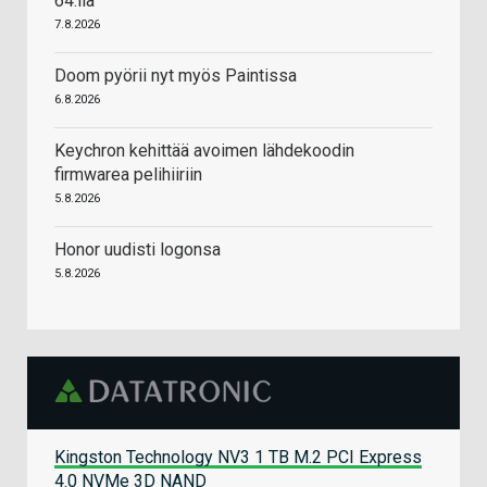
64:llä
7.8.2026
Doom pyörii nyt myös Paintissa
6.8.2026
Keychron kehittää avoimen lähdekoodin
firmwarea pelihiiriin
5.8.2026
Honor uudisti logonsa
5.8.2026
Kingston Technology NV3 1 TB M.2 PCI Express
4.0 NVMe 3D NAND