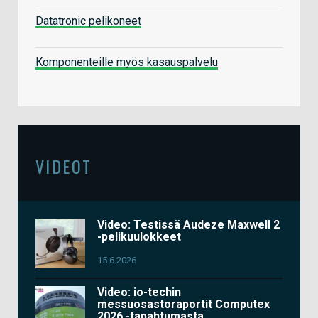
Datatronic pelikoneet
Komponenteille myös kasauspalvelu
VIDEOT
Video: Testissä Audeze Maxwell 2
-pelikuulokkeet
15.6.2026
Video: io-techin
messuosastoraportit Computex
2026 -tapahtumasta