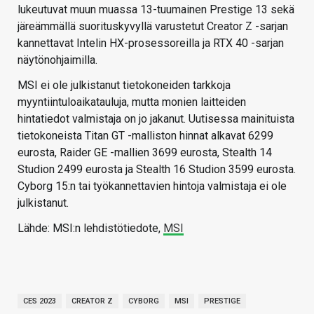
lukeutuvat muun muassa 13-tuumainen Prestige 13 sekä
järeämmällä suorituskyvyllä varustetut Creator Z -sarjan
kannettavat Intelin HX-prosessoreilla ja RTX 40 -sarjan
näytönohjaimilla.
MSI ei ole julkistanut tietokoneiden tarkkoja
myyntiintuloaikatauluja, mutta monien laitteiden
hintatiedot valmistaja on jo jakanut. Uutisessa mainituista
tietokoneista Titan GT -malliston hinnat alkavat 6299
eurosta, Raider GE -mallien 3699 eurosta, Stealth 14
Studion 2499 eurosta ja Stealth 16 Studion 3599 eurosta.
Cyborg 15:n tai työkannettavien hintoja valmistaja ei ole
julkistanut.
Lähde: MSI:n lehdistötiedote,
MSI
CES 2023
CREATOR Z
CYBORG
MSI
PRESTIGE