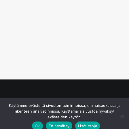
© S&J Media Oy
Käytämme evästeitä sivuston toiminnoissa, ominaisuuksissa ja
liikenteen analysoinnissa. Käyttämällä sivustoa hyväksyt
evästeiden käytön.
Ok
En hyväksy
Lisätietoja