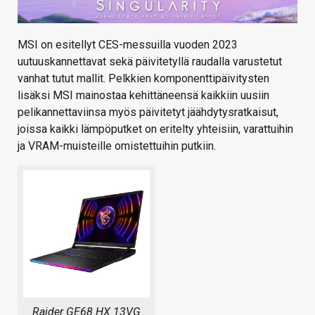
MSI on esitellyt CES-messuilla vuoden 2023
uutuuskannettavat sekä päivitetyllä raudalla varustetut
vanhat tutut mallit. Pelkkien komponenttipäivitysten
lisäksi MSI mainostaa kehittäneensä kaikkiin uusiin
pelikannettaviinsa myös päivitetyt jäähdytysratkaisut,
joissa kaikki lämpöputket on eritelty yhteisiin, varattuihin
ja VRAM-muisteille omistettuihin putkiin.
Raider GE68 HX 13VG