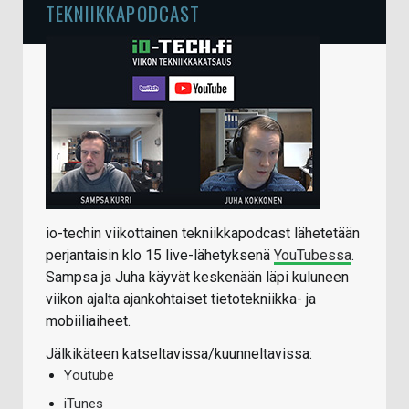
TEKNIIKKAPODCAST
io-techin viikottainen tekniikkapodcast lähetetään
perjantaisin klo 15 live-lähetyksenä
YouTubessa
.
Sampsa ja Juha käyvät keskenään läpi kuluneen
viikon ajalta ajankohtaiset tietotekniikka- ja
mobiiliaiheet.
Jälkikäteen katseltavissa/kuunneltavissa:
Youtube
iTunes