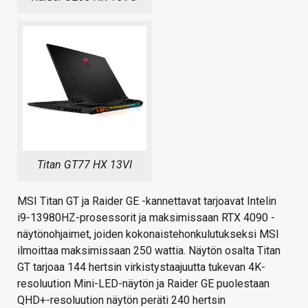
Titan GT77 HX 13VI
MSI Titan GT ja Raider GE -kannettavat tarjoavat Intelin
i9-13980HZ-prosessorit ja maksimissaan RTX 4090 -
näytönohjaimet, joiden kokonaistehonkulutukseksi MSI
ilmoittaa maksimissaan 250 wattia. Näytön osalta Titan
GT tarjoaa 144 hertsin virkistystaajuutta tukevan 4K-
resoluution Mini-LED-näytön ja Raider GE puolestaan
QHD+-resoluution näytön peräti 240 hertsin