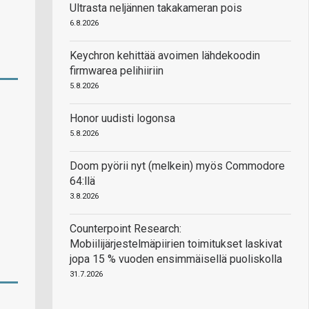
Ultrasta neljännen takakameran pois
6.8.2026
Keychron kehittää avoimen lähdekoodin
firmwarea pelihiiriin
5.8.2026
Honor uudisti logonsa
5.8.2026
Doom pyörii nyt (melkein) myös Commodore
64:llä
3.8.2026
Counterpoint Research:
Mobiilijärjestelmäpiirien toimitukset laskivat
jopa 15 % vuoden ensimmäisellä puoliskolla
31.7.2026