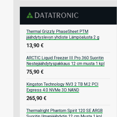
Thermal Grizzly PhaseSheet PTM
jäähdytyslevyn yhdiste Lämpöalusta 2 g
13,90 €
ARCTIC Liquid Freezer III Pro 360 Suoritin
Nestejäähdytyspakkaus 12 cm musta 1 kpl
75,90 €
Kingston Technology NV3 2 TB M.2 PCI
Express 4.0 NVMe 3D NAND
265,90 €
Thermalright Phantom Spirit 120 SE ARGB
Suoritin Ilmanjäähdytin 12 cm Musta 1 kpl