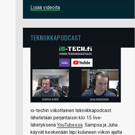
Lisää videoita
TEKNIIKKAPODCAST
io-techin viikottainen tekniikkapodcast
lähetetään perjantaisin klo 15 live-
lähetyksenä
YouTubessa
. Sampsa ja Juha
käyvät keskenään läpi kuluneen viikon ajalta