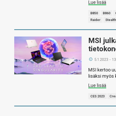
Lue lisää
B850
B860
Raider
Stealt
MSI julk
tietoko
5.1.2023 - 13
MSI kertoo u
lisäksi myös 
Lue lisää
CES 2023
Cre