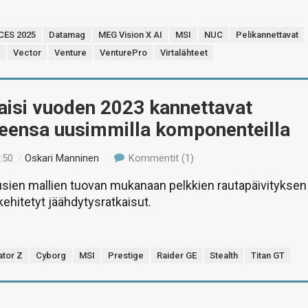
CES 2025
Datamag
MEG Vision X AI
MSI
NUC
Pelikannettavat
h
Vector
Venture
VenturePro
Virtalähteet
aisi vuoden 2023 kannettavat
neensa uusimmilla komponenteilla
:50
/
Oskari Manninen
Kommentit (1)
usien mallien tuovan mukanaan pelkkien rautapäivityksen
kehitetyt jäähdytysratkaisut.
ator Z
Cyborg
MSI
Prestige
Raider GE
Stealth
Titan GT