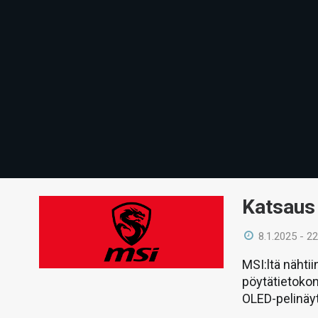
Katsaus 
8.1.2025 - 22
MSI:ltä nähti
pöytätietokon
OLED-pelinäyt