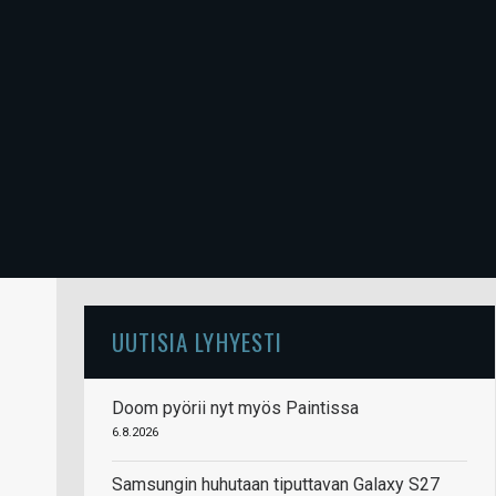
UUTISIA LYHYESTI
Doom pyörii nyt myös Paintissa
6.8.2026
Samsungin huhutaan tiputtavan Galaxy S27