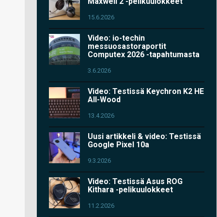
Maxwell 2 -pelikuulokkeet
15.6.2026
Video: io-techin
messuosastoraportit
Computex 2026 -tapahtumasta
3.6.2026
Video: Testissä Keychron K2 HE
All-Wood
13.4.2026
Uusi artikkeli & video: Testissä
Google Pixel 10a
9.3.2026
Video: Testissä Asus ROG
Kithara -pelikuulokkeet
11.2.2026