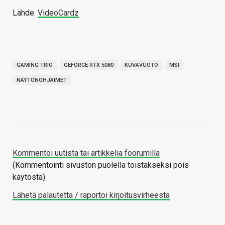
Lähde:
VideoCardz
GAMING TRIO
GEFORCE RTX 5080
KUVAVUOTO
MSI
NÄYTÖNOHJAIMET
Kommentoi uutista tai artikkelia foorumilla
(Kommentointi sivuston puolella toistakseksi pois
käytöstä)
Lähetä palautetta / raportoi kirjoitusvirheestä