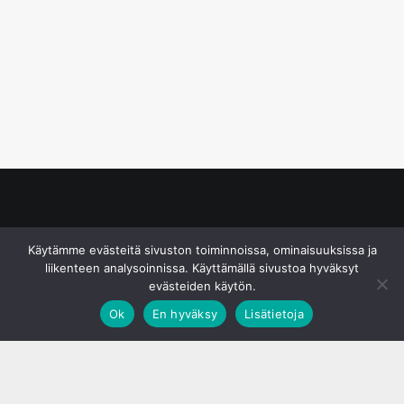
© S&J Media Oy
Käytämme evästeitä sivuston toiminnoissa, ominaisuuksissa ja
liikenteen analysoinnissa. Käyttämällä sivustoa hyväksyt
evästeiden käytön.
Ok
En hyväksy
Lisätietoja
;