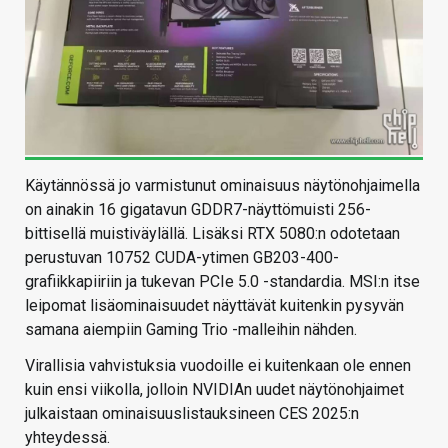
Käytännössä jo varmistunut ominaisuus näytönohjaimella
on ainakin 16 gigatavun GDDR7-näyttömuisti 256-
bittisellä muistiväylällä. Lisäksi RTX 5080:n odotetaan
perustuvan 10752 CUDA-ytimen GB203-400-
grafiikkapiiriin ja tukevan PCIe 5.0 -standardia. MSI:n itse
leipomat lisäominaisuudet näyttävät kuitenkin pysyvän
samana aiempiin Gaming Trio -malleihin nähden.
Virallisia vahvistuksia vuodoille ei kuitenkaan ole ennen
kuin ensi viikolla, jolloin NVIDIAn uudet näytönohjaimet
julkaistaan ominaisuuslistauksineen CES 2025:n
yhteydessä.