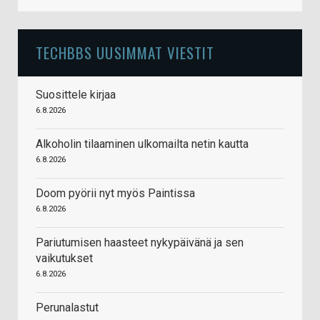
TECHBBS UUSIMMAT VIESTIT
Suosittele kirjaa
6.8.2026
Alkoholin tilaaminen ulkomailta netin kautta
6.8.2026
Doom pyörii nyt myös Paintissa
6.8.2026
Pariutumisen haasteet nykypäivänä ja sen
vaikutukset
6.8.2026
Perunalastut