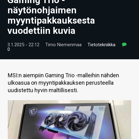
ARTIKKELIT
näytönohjaimen
myyntipakkauksesta
VIDEOT
vuodettiin kuvia
TECHBBS
3.1.2025 - 22:12
Timo Niemenmaa
Tietotekniikka
TIETOA
0
HINTA.FI
KAUPPA
MSI:n aiempiin Gaming Trio -malleihin nähden
ulkoasua on myyntipakkauksen perusteella
VAIHDA TEEMA
uudistettu hyvin maltillisesti.
HAKU