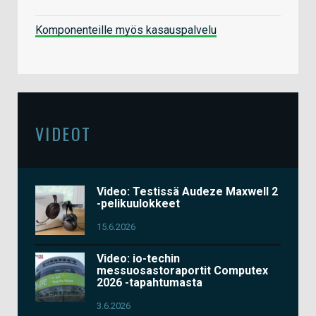
Komponenteille myös kasauspalvelu
VIDEOT
Video: Testissä Audeze Maxwell 2
-pelikuulokkeet
15.6.2026
Video: io-techin
messuosastoraportit Computex
2026 -tapahtumasta
3.6.2026