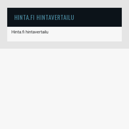
HINTA.FI HINTAVERTAILU
Hinta.fi hintavertailu