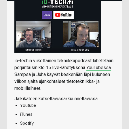
io-techin viikottainen tekniikkapodcast lähetetään
perjantaisin klo 15 live-lähetyksenä
YouTubessa
.
Sampsa ja Juha käyvät keskenään läpi kuluneen
viikon ajalta ajankohtaiset tietotekniikka- ja
mobiiliaiheet.
Jälkikäteen katseltavissa/kuunneltavissa:
Youtube
iTunes
Spotify