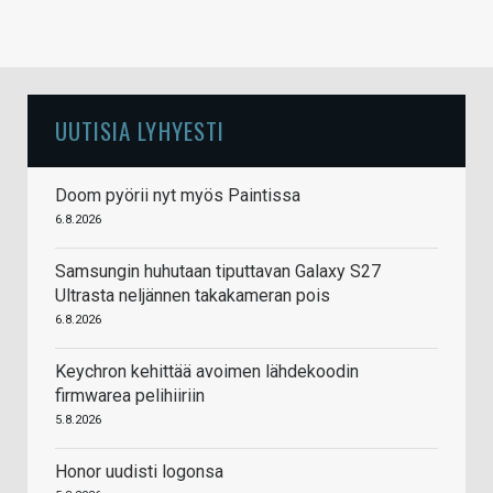
UUTISIA LYHYESTI
Doom pyörii nyt myös Paintissa
6.8.2026
Samsungin huhutaan tiputtavan Galaxy S27
Ultrasta neljännen takakameran pois
6.8.2026
Keychron kehittää avoimen lähdekoodin
firmwarea pelihiiriin
5.8.2026
Honor uudisti logonsa