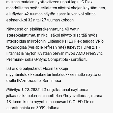
mukaan matalan syöttöviiveen (input lag). LG Flex
mahdollistaa myös erilaisten näyttökokojen käyttämisen,
eli täyden 42 tuuman näytön sijaan kuvan voi piirtää
esimerkiksi 32:n tai 27 tuuman kokoon.
Näytössä on sisäänrakennettuna 40 watin
stereokaiuttimet, minkä lisäksi näyttö sisältää myös
integroidun mikrofonin. Liitännöiksi LG Flex tarjoaa VRR-
teknologiaa (variable refresh rate) tukevat HDMI 2.1 -
liitännät ja näytön luvataan olevan myös AMD FreeSync
Premium- sekä G-Sync Compatible -sertifioitu.
LG ei ole paljastanut Flexin tarkkoja
myyntiintuloaikatauluja tai hintaluokkaa, mutta näyttö on
esillä IFA-messuilla Berliinissä.
Päivitys 1.12.2022:
LG on julkistanut näyttönsä
julkaisuaikataulun ja hinnoittelun Yhdysvalloissa, missä
18. tammikuuta myyntiin saapuvan LG OLED Flexin
suositushinta on 3099 dollaria.