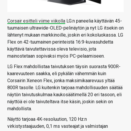
Corsair esitteli viime viikolla
LG:n paneelia käyttävän 45-
tuumaisen ultrawide-OLED-pelinäytön ja nyt LG itsekin on
lähtenyt mukaan markkinoille, joskin eri kokoluokassa. LG
Flex on 42-tuumainen perinteistä 16:9-kuvasuhdetta
käyttävä taivutettavissa oleva televisio, jota
mainostetaan sopivaksi myös PC-pelaamiseen.
LG Flex mahdollistaa taivutuksen täysin suorasta 900R-
kaarevuuteen saakka, eli pykälän vähemmän kuin
Corsairin Xeneon Flex, jonka maksimikaarevuus yltää
800R tasolle. LG kuitenkin tarjoaa mahdollisuuden säätää
näytön taivutuskulmaa kaukosäätimellä 20 eri tasoon, eli
näyttöä ei ole taivuteltava itse käsin, joskin sekin on
mahdollista.
Näyttö tarjoaa 4K-resoluution, 120 Hz:n
virkistystaajuuden, 0,1 ms vasteajat ja valmistajan