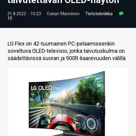
ARTIKKELIT
31.8.2022 - 10:23
Oskari Manninen
Tietotekniikka
10
VIDEOT
TECHBBS
LG Flex on 42-tuumainen PC-pelaamiseenkin
TIETOA
soveltuva OLED-televisio, jonka taivutuskulma on
säädettävissä suoran ja 900R-kaarevuuden välillä.
HINTA.FI
KAUPPA
VAIHDA TEEMA
HAKU