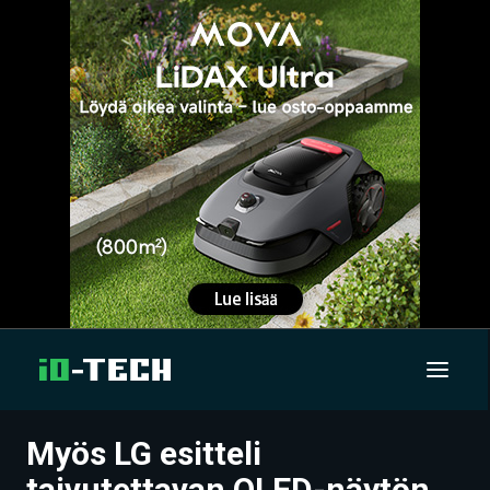
Myös LG esitteli
UUTISET
taivutettavan OLED-näytön