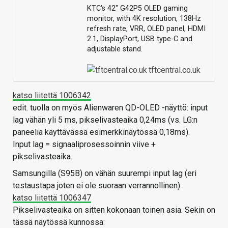
KTC's 42" G42P5 OLED gaming
monitor, with 4K resolution, 138Hz
refresh rate, VRR, OLED panel, HDMI
2.1, DisplayPort, USB type-C and
adjustable stand.
tftcentral.co.uk
katso liitettä 1006342
edit. tuolla on myös Alienwaren QD-OLED -näyttö: input
lag vähän yli 5 ms, pikselivasteaika 0,24ms (vs. LG:n
paneelia käyttävässä esimerkkinäytössä 0,18ms).
Input lag = signaaliprosessoinnin viive +
pikselivasteaika.
Samsungilla (S95B) on vähän suurempi input lag (eri
testaustapa joten ei ole suoraan verrannollinen):
katso liitettä 1006347
Pikselivasteaika on sitten kokonaan toinen asia. Sekin on
tässä näytössä kunnossa: