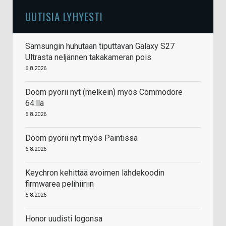
UUTISIA LYHYESTI
Samsungin huhutaan tiputtavan Galaxy S27
Ultrasta neljännen takakameran pois
6.8.2026
Doom pyörii nyt (melkein) myös Commodore
64:llä
6.8.2026
Doom pyörii nyt myös Paintissa
6.8.2026
Keychron kehittää avoimen lähdekoodin
firmwarea pelihiiriin
5.8.2026
Honor uudisti logonsa