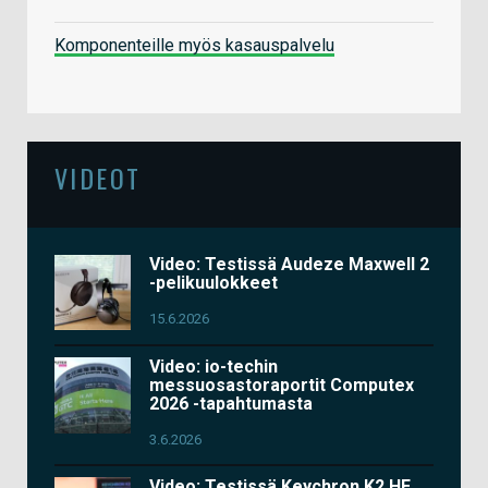
Komponenteille myös kasauspalvelu
VIDEOT
Video: Testissä Audeze Maxwell 2
-pelikuulokkeet
15.6.2026
Video: io-techin
messuosastoraportit Computex
2026 -tapahtumasta
3.6.2026
Video: Testissä Keychron K2 HE