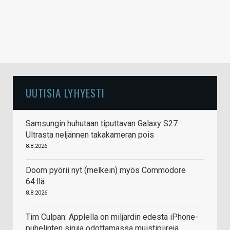
UUTISIA LYHYESTI
Samsungin huhutaan tiputtavan Galaxy S27
Ultrasta neljännen takakameran pois
8.8.2026
Doom pyörii nyt (melkein) myös Commodore
64:llä
8.8.2026
Tim Culpan: Applella on miljardin edestä iPhone-
puhelinten siruja odottamassa muistipiirejä