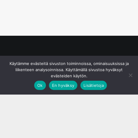
© S&J Media Oy
Käytämme evästeitä sivuston toiminnoissa, ominaisuuksissa ja
liikenteen analysoinnissa. Käyttämällä sivustoa hyväksyt
evästeiden käytön.
Ok
En hyväksy
Lisätietoja
;