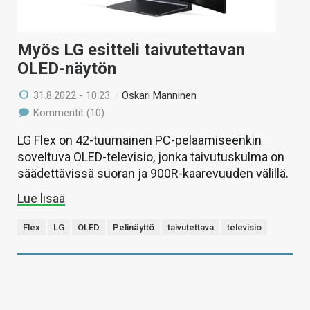
Myös LG esitteli taivutettavan
OLED-näytön
31.8.2022 - 10:23
/
Oskari Manninen
Kommentit (10)
LG Flex on 42-tuumainen PC-pelaamiseenkin
soveltuva OLED-televisio, jonka taivutuskulma on
säädettävissä suoran ja 900R-kaarevuuden välillä.
Lue lisää
Flex
LG
OLED
Pelinäyttö
taivutettava
televisio