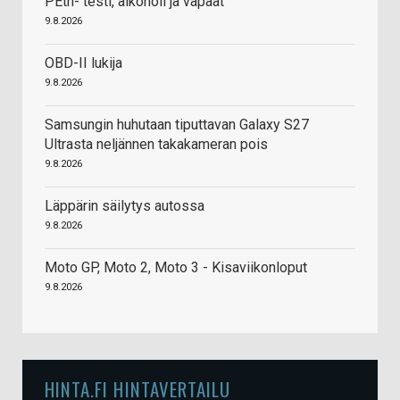
PEth- testi, alkoholi ja vapaat
9.8.2026
OBD-II lukija
9.8.2026
Samsungin huhutaan tiputtavan Galaxy S27
Ultrasta neljännen takakameran pois
9.8.2026
Läppärin säilytys autossa
9.8.2026
Moto GP, Moto 2, Moto 3 - Kisaviikonloput
9.8.2026
HINTA.FI HINTAVERTAILU