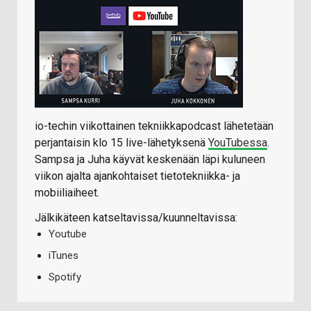
io-techin viikottainen tekniikkapodcast lähetetään
perjantaisin klo 15 live-lähetyksenä
YouTubessa
.
Sampsa ja Juha käyvät keskenään läpi kuluneen
viikon ajalta ajankohtaiset tietotekniikka- ja
mobiiliaiheet.
Jälkikäteen katseltavissa/kuunneltavissa:
Youtube
iTunes
Spotify