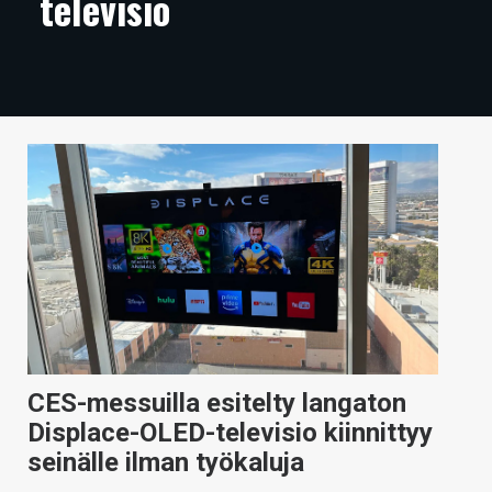
televisio
ARTIKKELIT
VIDEOT
TECHBBS
TIETOA
HINTA.FI
KAUPPA
VAIHDA TEEMA
CES-messuilla esitelty langaton
HAKU
Displace-OLED-televisio kiinnittyy
seinälle ilman työkaluja