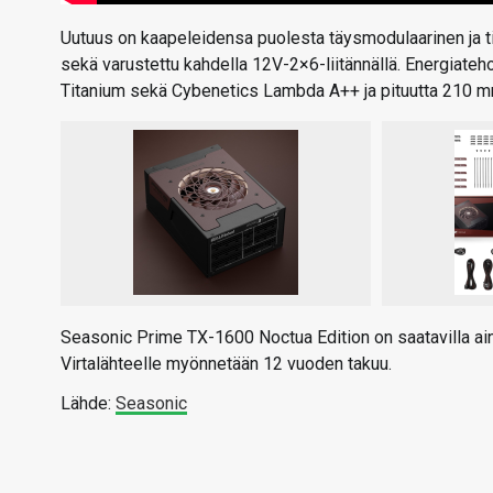
Uutuus on kaapeleidensa puolesta täysmodulaarinen ja ti
sekä varustettu kahdella 12V-2×6-liitännällä. Energiateho
Titanium sekä Cybenetics Lambda A++ ja pituutta 210 m
Seasonic Prime TX-1600 Noctua Edition on saatavilla ai
Virtalähteelle myönnetään 12 vuoden takuu.
Lähde:
Seasonic