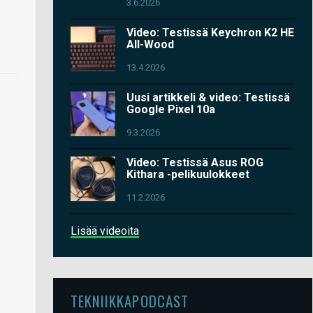
3.6.2026
Video: Testissä Keychron K2 HE
All-Wood
13.4.2026
Uusi artikkeli & video: Testissä
Google Pixel 10a
9.3.2026
Video: Testissä Asus ROG
Kithara -pelikuulokkeet
11.2.2026
Lisää videoita
TEKNIIKKAPODCAST