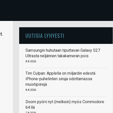
t.
UUTISIA LYHYESTI
Samsungin huhutaan tiputtavan Galaxy S27
Ultrasta neljännen takakameran pois
8.8.2026
Tim Culpan: Applella on miljardin edestä
iPhone-puhelinten siruja odottamassa
muistipiirejä
8.8.2026
Doom pyörii nyt (melkein) myös Commodore
64:llä
7.8.2026