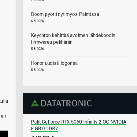
Doom pyörii nyt myös Paintissa
6.8.2026
Keychron kehittää avoimen lähdekoodin
firmwarea pelihiiriin
5.8.2026
Honor uudisti logonsa
5.8.2026
-
ulla
mpi
Palit GeForce RTX 5060 Infinity 2 OC NVIDIA
8 GB GDDR7