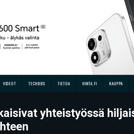
VIDEOT
TECHBBS
TIETOA
HINTA.FI
KAUPPA
kaisivat yhteistyössä hilj
ähteen