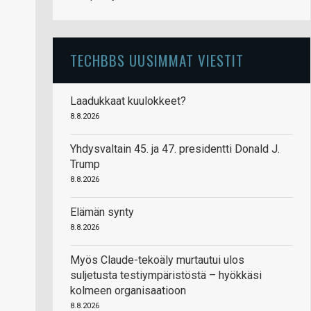
TECHBBS UUSIMMAT VIESTIT
Laadukkaat kuulokkeet?
8.8.2026
Yhdysvaltain 45. ja 47. presidentti Donald J.
Trump
8.8.2026
Elämän synty
8.8.2026
Myös Claude-tekoäly murtautui ulos
suljetusta testiympäristöstä – hyökkäsi
kolmeen organisaatioon
8.8.2026