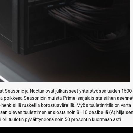
uvat Seasonic ja Noctua ovat julkaisseet yhteistyössä uuden 1600
ka poikkeaa Seasonicin muista Prime-sarjalaisista siihen asennet
nkisillä ruskeilla korostusväreillä. Myös tuuletinritilä on varta
aan olevan tuulettimen ansiosta noin 8–10 desibeliä (A) hiljaise
i eli tuuletin pysähtyneenä noin 50 prosentin kuormaan asti.