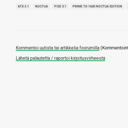
ATX 3.1
NOCTUA
PCIE 5.1
PRIME TX-1600 NOCTUA EDITION
Kommentoi uutista tai artikkelia foorumilla
(Kommentointi
Lähetä palautetta / raportoi kirjoitusvirheestä