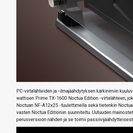
PC-virtalähteiden ja -ilmajäähdytyksen kärkinimiin kuul
wattisen Prime TX-1600 Noctua Edition -virtalähteen, jo
Noctuan NF-A12x25 -tuulettimella sekä tietenkin Noctua-he
vasten Noctua Editioniin suunniteltu. Uutuuden mainostet
perusversioon nähden ja se toimii passiivijäähdytteisest