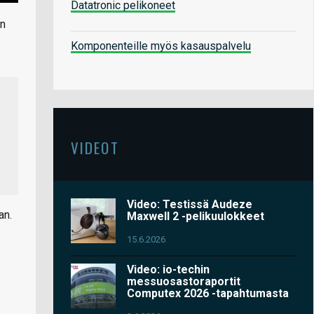
Datatronic pelikoneet
en
Komponenteille myös kasauspalvelu
VIDEOT
Video: Testissä Audeze
an.
Maxwell 2 -pelikuulokkeet
15.6.2026
Video: io-techin
messuosastoraportit
Computex 2026 -tapahtumasta