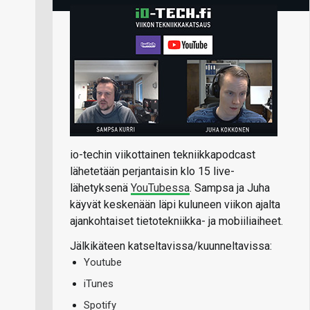
io-techin viikottainen tekniikkapodcast
lähetetään perjantaisin klo 15 live-
lähetyksenä
YouTubessa
. Sampsa ja Juha
käyvät keskenään läpi kuluneen viikon ajalta
ajankohtaiset tietotekniikka- ja mobiiliaiheet.
Jälkikäteen katseltavissa/kuunneltavissa:
Youtube
iTunes
Spotify