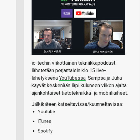
io-techin viikottainen tekniikkapodcast
lähetetään perjantaisin klo 15 live-
lähetyksenä
YouTubessa
. Sampsa ja Juha
käyvät keskenään läpi kuluneen viikon ajalta
ajankohtaiset tietotekniikka- ja mobiiliaiheet.
Jälkikäteen katseltavissa/kuunneltavissa:
Youtube
iTunes
Spotify