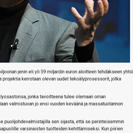
joonan jenin eli yli 59 miljardin euron aloitteen tehdäkseen yhti
ä projektia kerrotaan olevan uudet tekoälyprosessorit, jotka
lyosastonsa, jonka tavoitteena tulee olemaan oman
etaan valmistuvan jo ensi vuoden keväänä ja massatuotannon
se puolijohdevalmistajilla sen sijasta, että se perinteisemmin
osapuolille varsinaisten tuotteiden kehittämiseksi. Kun piirien