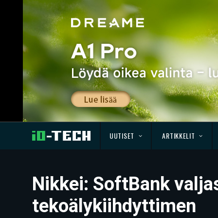
UUTISET
ARTIKKELIT
Nikkei: SoftBank valj
tekoälykiihdyttimen