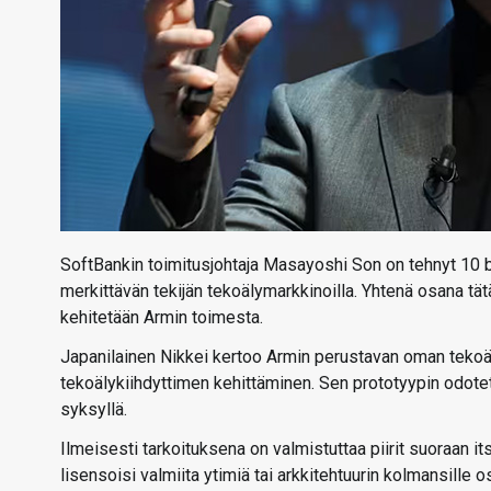
SoftBankin toimitusjohtaja Masayoshi Son on tehnyt 10 bil
merkittävän tekijän tekoälymarkkinoilla. Yhtenä osana tät
kehitetään Armin toimesta.
Japanilainen Nikkei kertoo Armin perustavan oman tekoä
tekoälykiihdyttimen kehittäminen. Sen prototyypin odot
syksyllä.
Ilmeisesti tarkoituksena on valmistuttaa piirit suoraan it
lisensoisi valmiita ytimiä tai arkkitehtuurin kolmansille 