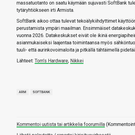
massatuotanto on saatu käymään sujuvasti SoftBank tule
tytäryhtiökseen irti Armista.
SoftBank aikoo ottaa tulevat tekoälykiihdyttimet käyttö
perustamista ympäri maailman. Ensimmäiset datakeskukset
vuonna 2026. Datakeskukset eivät ole ikinä energiapihe
asianmukaiseksi laajentaa toimintaansa myös sähköntuo
tuuli- että aurinkovoimaloita ja pitkällä tähtäimellä pidet
Lähteet:
Tom’s Hardware
,
Nikkei
ARM
SOFTBANK
Kommentoi uutista tai artikkelia foorumilla
(Kommentointi 