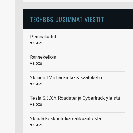
TECHBBS UUSIMMAT VIESTIT
Perunalastut
9.8.2026
Rannekelloja
9.8.2026
Yleinen TV:n hankinta- & säätöketju
9.8.2026
Tesla S,3,X,Y, Roadster ja Cybertruck yleistä
9.8.2026
Yleistä keskustelua sähköautoista
9.8.2026