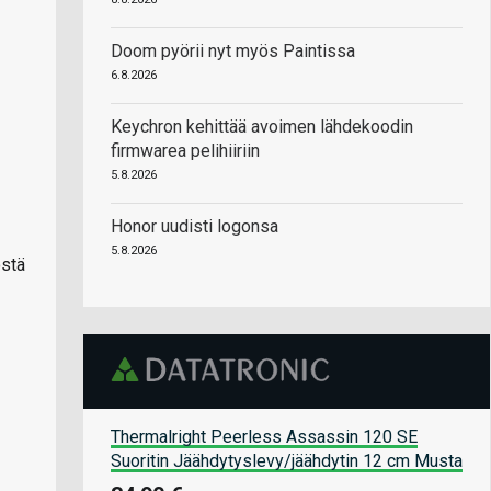
Doom pyörii nyt myös Paintissa
6.8.2026
Keychron kehittää avoimen lähdekoodin
firmwarea pelihiiriin
5.8.2026
Honor uudisti logonsa
5.8.2026
östä
Thermalright Peerless Assassin 120 SE
Suoritin Jäähdytyslevy/jäähdytin 12 cm Musta