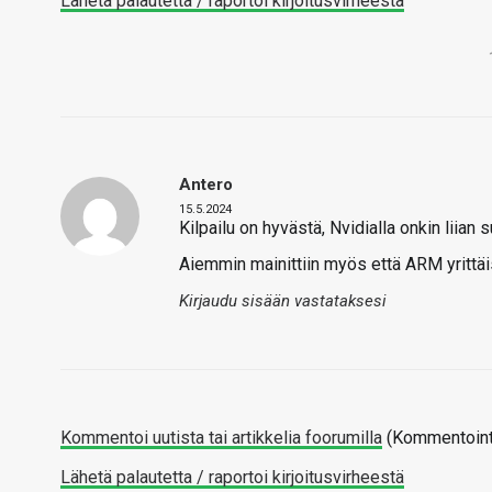
Lähetä palautetta / raportoi kirjoitusvirheestä
Antero
15.5.2024
Kilpailu on hyvästä, Nvidialla onkin liian 
Aiemmin mainittiin myös että ARM yrittä
Kirjaudu sisään vastataksesi
Kommentoi uutista tai artikkelia foorumilla
(Kommentointi
Lähetä palautetta / raportoi kirjoitusvirheestä