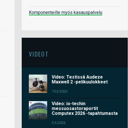
Komponenteille myös kasauspalvelu
VIDEOT
Video: Testissä Audeze
Maxwell 2 -pelikuulokkeet
15.6.2026
Video: io-techin
messuosastoraportit
Computex 2026 -tapahtumasta
3.6.2026