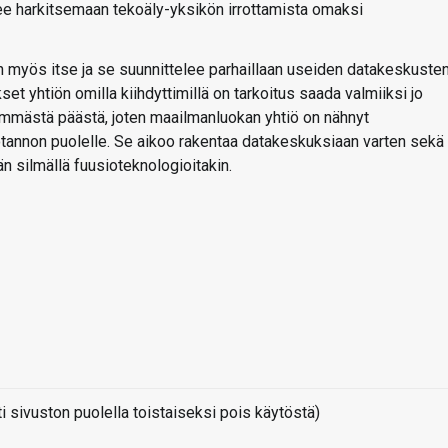
e harkitsemaan tekoäly-yksikön irrottamista omaksi
ön myös itse ja se suunnittelee parhaillaan useiden datakeskuste
 yhtiön omilla kiihdyttimillä on tarkoitus saada valmiiksi jo
immästä päästä, joten maailmanluokan yhtiö on nähnyt
tannon puolelle. Se aikoo rakentaa datakeskuksiaan varten sekä
ään silmällä fuusioteknologioitakin.
sivuston puolella toistaiseksi pois käytöstä)