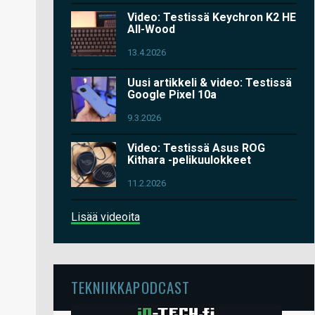
Video: Testissä Keychron K2 HE
All-Wood
13.4.2026
Uusi artikkeli & video: Testissä
Google Pixel 10a
9.3.2026
Video: Testissä Asus ROG
Kithara -pelikuulokkeet
11.2.2026
Lisää videoita
TEKNIIKKAPODCAST