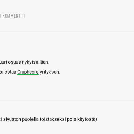
1 KOMMENTTI
suuri osuus nykyisellään.
isi ostaa
Graphcore
yrityksen.
 sivuston puolella toistakseksi pois käytöstä)