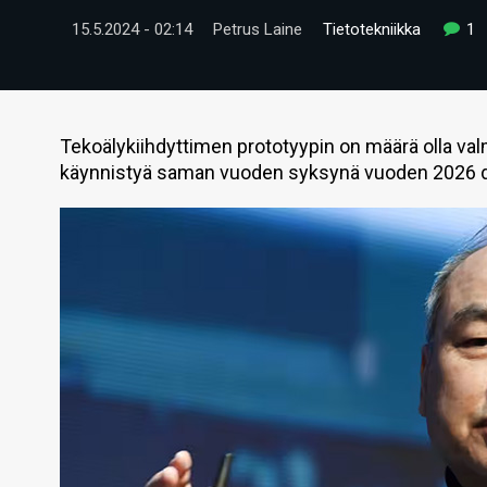
15.5.2024 - 02:14
Petrus Laine
Tietotekniikka
1
Tekoälykiihdyttimen prototyypin on määrä olla va
käynnistyä saman vuoden syksynä vuoden 2026 da