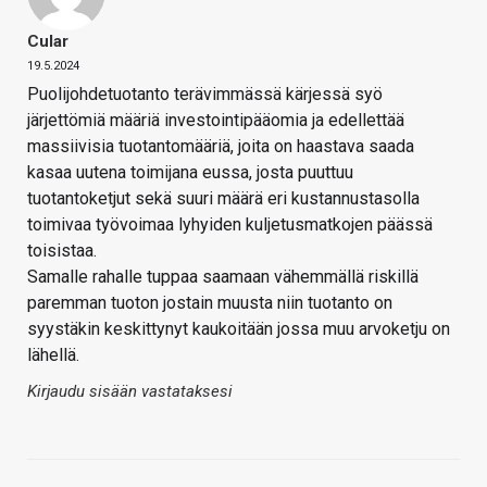
Cular
19.5.2024
Puolijohdetuotanto terävimmässä kärjessä syö
järjettömiä määriä investointipääomia ja edellettää
massiivisia tuotantomääriä, joita on haastava saada
kasaa uutena toimijana eussa, josta puuttuu
tuotantoketjut sekä suuri määrä eri kustannustasolla
toimivaa työvoimaa lyhyiden kuljetusmatkojen päässä
toisistaa.
Samalle rahalle tuppaa saamaan vähemmällä riskillä
paremman tuoton jostain muusta niin tuotanto on
syystäkin keskittynyt kaukoitään jossa muu arvoketju on
lähellä.
Kirjaudu sisään vastataksesi