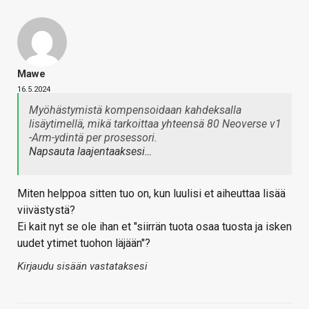
Mawe
16.5.2024
Myöhästymistä kompensoidaan kahdeksalla
lisäytimellä, mikä tarkoittaa yhteensä 80 Neoverse v1
-Arm-ydintä per prosessori.
Napsauta laajentaaksesi…
Miten helppoa sitten tuo on, kun luulisi et aiheuttaa lisää
viivästystä?
Ei kait nyt se ole ihan et "siirrän tuota osaa tuosta ja isken
uudet ytimet tuohon läjään"?
Kirjaudu sisään vastataksesi