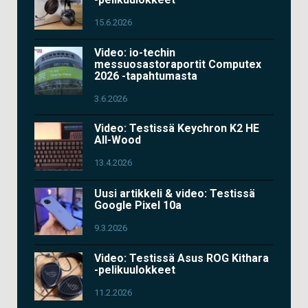
15.6.2026
Video: io-techin
messuosastoraportit Computex
2026 -tapahtumasta
3.6.2026
Video: Testissä Keychron K2 HE
All-Wood
13.4.2026
Uusi artikkeli & video: Testissä
Google Pixel 10a
9.3.2026
Video: Testissä Asus ROG Kithara
-pelikuulokkeet
11.2.2026