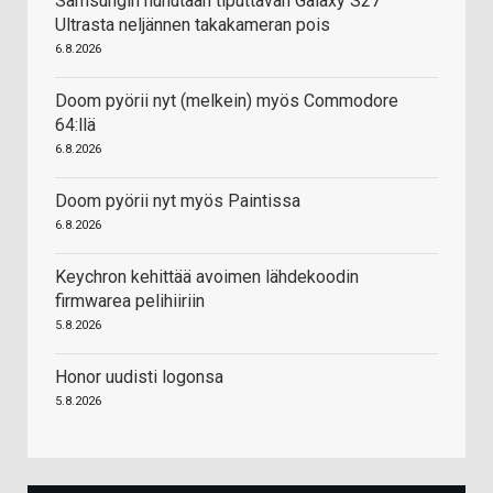
Samsungin huhutaan tiputtavan Galaxy S27
Ultrasta neljännen takakameran pois
6.8.2026
Doom pyörii nyt (melkein) myös Commodore
64:llä
6.8.2026
Doom pyörii nyt myös Paintissa
6.8.2026
Keychron kehittää avoimen lähdekoodin
firmwarea pelihiiriin
5.8.2026
Honor uudisti logonsa
5.8.2026