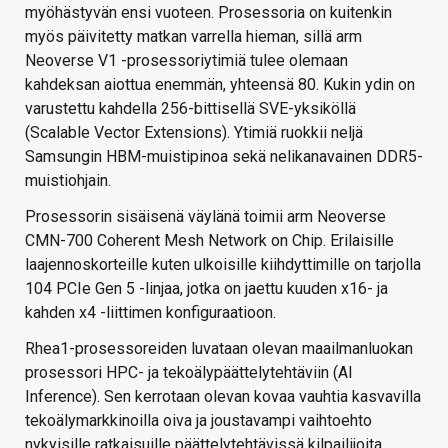
myöhästyvän ensi vuoteen. Prosessoria on kuitenkin
myös päivitetty matkan varrella hieman, sillä arm
Neoverse V1 -prosessoriytimiä tulee olemaan
kahdeksan aiottua enemmän, yhteensä 80. Kukin ydin on
varustettu kahdella 256-bittisellä SVE-yksiköllä
(Scalable Vector Extensions). Ytimiä ruokkii neljä
Samsungin HBM-muistipinoa sekä nelikanavainen DDR5-
muistiohjain.
Prosessorin sisäisenä väylänä toimii arm Neoverse
CMN-700 Coherent Mesh Network on Chip. Erilaisille
laajennoskorteille kuten ulkoisille kiihdyttimille on tarjolla
104 PCIe Gen 5 -linjaa, jotka on jaettu kuuden x16- ja
kahden x4 -liittimen konfiguraatioon.
Rhea1-prosessoreiden luvataan olevan maailmanluokan
prosessori HPC- ja tekoälypäättelytehtäviin (AI
Inference). Sen kerrotaan olevan kovaa vauhtia kasvavilla
tekoälymarkkinoilla oiva ja joustavampi vaihtoehto
nykyisille ratkaisuille päättelytehtävissä kilpailijoita