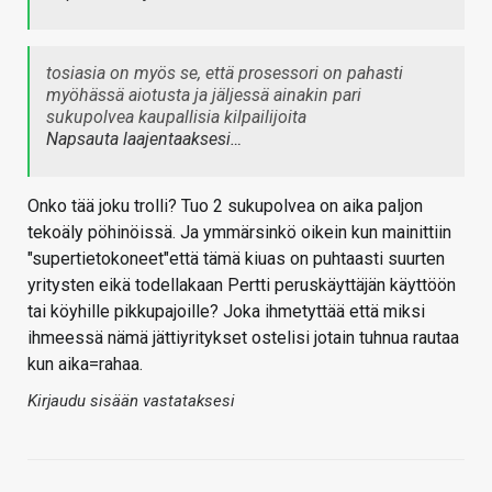
tosiasia on myös se, että prosessori on pahasti
myöhässä aiotusta ja jäljessä ainakin pari
sukupolvea kaupallisia kilpailijoita
Napsauta laajentaaksesi…
Onko tää joku trolli? Tuo 2 sukupolvea on aika paljon
tekoäly pöhinöissä. Ja ymmärsinkö oikein kun mainittiin
"supertietokoneet"että tämä kiuas on puhtaasti suurten
yritysten eikä todellakaan Pertti peruskäyttäjän käyttöön
tai köyhille pikkupajoille? Joka ihmetyttää että miksi
ihmeessä nämä jättiyritykset ostelisi jotain tuhnua rautaa
kun aika=rahaa.
Kirjaudu sisään vastataksesi