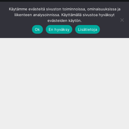
© S&J Media Oy
Käytämme evästeitä sivuston toiminnoissa, ominaisuuksissa ja
liikenteen analysoinnissa. Käyttämällä sivustoa hyväksyt
evästeiden käytön.
Ok
En hyväksy
Lisätietoja
;