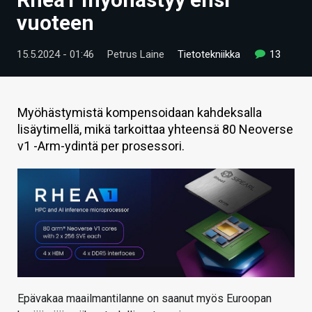
ARTIKKELIT
vuoteen
VIDEOT
15.5.2024 - 01:46
Petrus Laine
Tietotekniikka
13
TECHBBS
TIETOA
Myöhästymistä kompensoidaan kahdeksalla
lisäytimellä, mikä tarkoittaa yhteensä 80 Neoverse
HINTA.FI
v1 -Arm-ydintä per prosessori.
KAUPPA
VAIHDA TEEMA
HAKU
Epävakaa maailmantilanne on saanut myös Euroopan