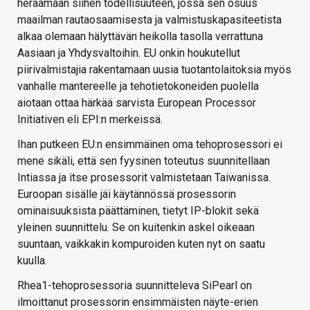
heräämään siihen todellisuuteen, jossa sen osuus
maailman rautaosaamisesta ja valmistuskapasiteetista
alkaa olemaan hälyttävän heikolla tasolla verrattuna
Aasiaan ja Yhdysvaltoihin. EU onkin houkutellut
piirivalmistajia rakentamaan uusia tuotantolaitoksia myös
vanhalle mantereelle ja tehotietokoneiden puolella
aiotaan ottaa härkää sarvista European Processor
Initiativen eli EPI:n merkeissä.
Ihan putkeen EU:n ensimmäinen oma tehoprosessori ei
mene sikäli, että sen fyysinen toteutus suunnitellaan
Intiassa ja itse prosessorit valmistetaan Taiwanissa.
Euroopan sisälle jäi käytännössä prosessorin
ominaisuuksista päättäminen, tietyt IP-blokit sekä
yleinen suunnittelu. Se on kuitenkin askel oikeaan
suuntaan, vaikkakin kompuroiden kuten nyt on saatu
kuulla.
Rhea1-tehoprosessoria suunnitteleva SiPearl on
ilmoittanut prosessorin ensimmäisten näyte-erien