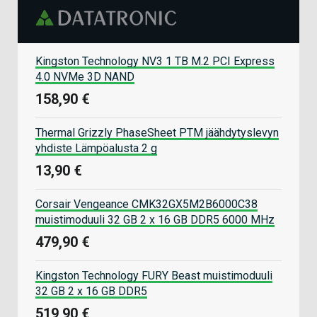
Kingston Technology NV3 1 TB M.2 PCI Express
4.0 NVMe 3D NAND
158,90 €
Thermal Grizzly PhaseSheet PTM jäähdytyslevyn
yhdiste Lämpöalusta 2 g
13,90 €
Corsair Vengeance CMK32GX5M2B6000C38
muistimoduuli 32 GB 2 x 16 GB DDR5 6000 MHz
479,90 €
Kingston Technology FURY Beast muistimoduuli
32 GB 2 x 16 GB DDR5
519,90 €