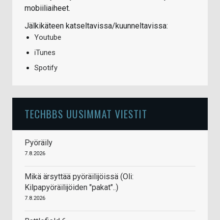
mobiiliaiheet.
Jälkikäteen katseltavissa/kuunneltavissa:
Youtube
iTunes
Spotify
TECHBBS UUSIMMAT VIESTIT
Pyöräily
7.8.2026
Mikä ärsyttää pyöräilijöissä (Oli:
Kilpapyöräilijöiden "pakat"..)
7.8.2026