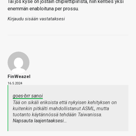
Tai jos kyse on jostain chiplettipiiristä, niin kenties yksi
enemmän enabloituna per prossu.
Kirjaudu sisään vastataksesi
FinWeazel
16.5.2024
goes-brr sanoi
Tää on sikäli erikoista että nykyisen kehityksen on
kuitenkin pitkälti mahdollistanut ASML, mutta
tuotanto käytännössä tehdään Taiwanissa.
Napsauta laajentaaksesi…