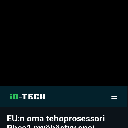
EU:n oma tehoprosessori
UUTISET
Rhea1 myöhästyy ensi