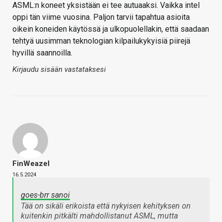
ASML:n koneet yksistään ei tee autuaaksi. Vaikka intel
oppi tän viime vuosina. Paljon tarvii tapahtua asioita
oikein koneiden käytössä ja ulkopuolellakin, että saadaan
tehtyä uusimman teknologian kilpailukykyisiä piirejä
hyvillä saannoilla.
Kirjaudu sisään vastataksesi
FinWeazel
16.5.2024
goes-brr sanoi
Tää on sikäli erikoista että nykyisen kehityksen on
kuitenkin pitkälti mahdollistanut ASML, mutta