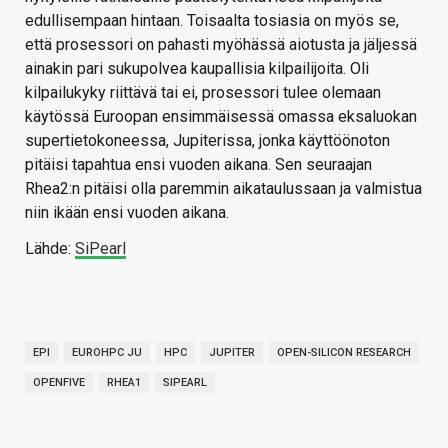
edullisempaan hintaan. Toisaalta tosiasia on myös se,
että prosessori on pahasti myöhässä aiotusta ja jäljessä
ainakin pari sukupolvea kaupallisia kilpailijoita. Oli
kilpailukyky riittävä tai ei, prosessori tulee olemaan
käytössä Euroopan ensimmäisessä omassa eksaluokan
supertietokoneessa, Jupiterissa, jonka käyttöönoton
pitäisi tapahtua ensi vuoden aikana. Sen seuraajan
Rhea2:n pitäisi olla paremmin aikataulussaan ja valmistua
niin ikään ensi vuoden aikana.
Lähde:
SiPearl
EPI
EUROHPC JU
HPC
JUPITER
OPEN-SILICON RESEARCH
OPENFIVE
RHEA1
SIPEARL