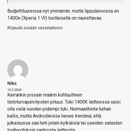
Budjettiluureissa nyt ymmärrän, mutta lippulaivoissa en.
1400e (Xperia 1 VI) tuollaisella on naurettavaa.
Kirjaudu sisään vastataksesi
Niko
15.5.2024
Kerrankin jossain määrin kohtuullinen
tietoturvapäivitysten pituus. Toki 1400€ laitteessa saisi
olla vielä vuoden pidempi tuki. Normaalihinta turhan
kallis, mutta Androideissa lienee trendinä, että
julkaisussa saa heti jotain kylkiäisiä tai useiden satasten
lisähyvityksiä vanhoista laitteista.