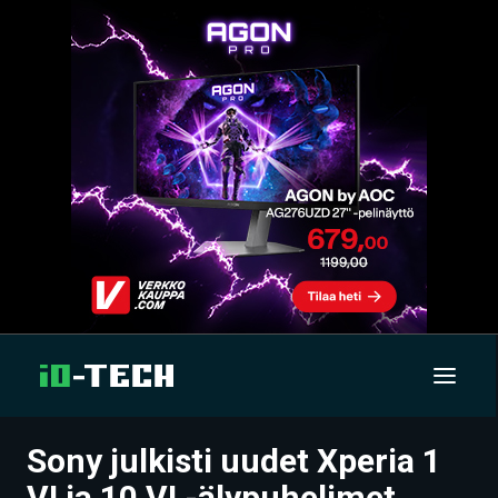
Sony julkisti uudet Xperia 1
UUTISET
VI ja 10 VI -älypuhelimet