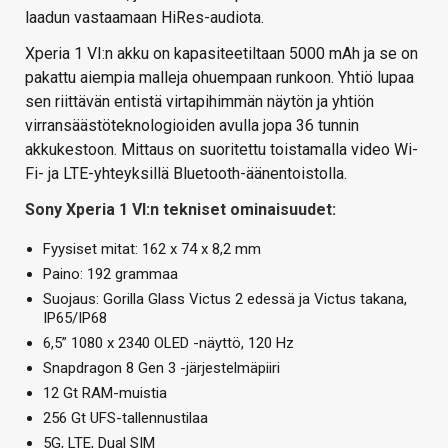
laadun vastaamaan HiRes-audiota.
Xperia 1 VI:n akku on kapasiteetiltaan 5000 mAh ja se on
pakattu aiempia malleja ohuempaan runkoon. Yhtiö lupaa
sen riittävän entistä virtapihimmän näytön ja yhtiön
virransäästöteknologioiden avulla jopa 36 tunnin
akkukestoon. Mittaus on suoritettu toistamalla video Wi-
Fi- ja LTE-yhteyksillä Bluetooth-äänentoistolla.
Sony Xperia 1 VI:n tekniset ominaisuudet:
Fyysiset mitat: 162 x 74 x 8,2 mm
Paino: 192 grammaa
Suojaus: Gorilla Glass Victus 2 edessä ja Victus takana,
IP65/IP68
6,5” 1080 x 2340 OLED -näyttö, 120 Hz
Snapdragon 8 Gen 3 -järjestelmäpiiri
12 Gt RAM-muistia
256 Gt UFS-tallennustilaa
5G, LTE, Dual SIM