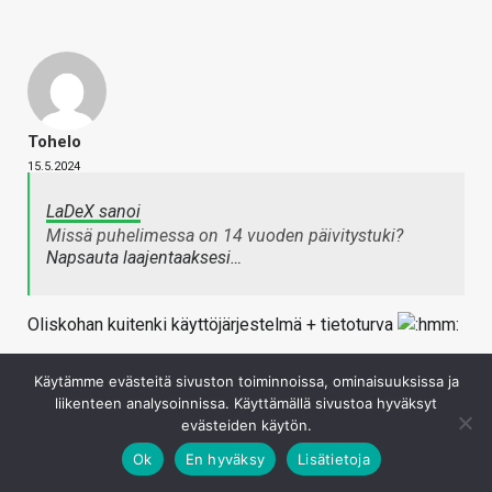
Tohelo
15.5.2024
LaDeX sanoi
Missä puhelimessa on 14 vuoden päivitystuki?
Napsauta laajentaaksesi…
Oliskohan kuitenki käyttöjärjestelmä + tietoturva
Kirjaudu sisään vastataksesi
Käytämme evästeitä sivuston toiminnoissa, ominaisuuksissa ja
liikenteen analysoinnissa. Käyttämällä sivustoa hyväksyt
evästeiden käytön.
Ok
En hyväksy
Lisätietoja