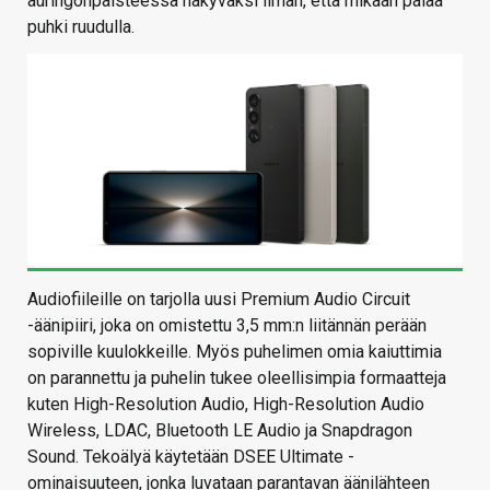
auringonpaisteessa näkyväksi ilman, että mikään palaa
puhki ruudulla.
Audiofiileille on tarjolla uusi Premium Audio Circuit
-äänipiiri, joka on omistettu 3,5 mm:n liitännän perään
sopiville kuulokkeille. Myös puhelimen omia kaiuttimia
on parannettu ja puhelin tukee oleellisimpia formaatteja
kuten High-Resolution Audio, High-Resolution Audio
Wireless, LDAC, Bluetooth LE Audio ja Snapdragon
Sound. Tekoälyä käytetään DSEE Ultimate -
ominaisuuteen, jonka luvataan parantavan äänilähteen