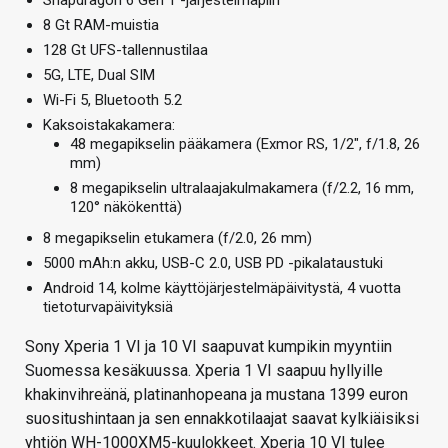
8 Gt RAM-muistia
128 Gt UFS-tallennustilaa
5G, LTE, Dual SIM
Wi-Fi 5, Bluetooth 5.2
Kaksoistakakamera:
48 megapikselin pääkamera (Exmor RS, 1/2″, f/1.8, 26
mm)
8 megapikselin ultralaajakulmakamera (f/2.2, 16 mm,
120° näkökenttä)
8 megapikselin etukamera (f/2.0, 26 mm)
5000 mAh:n akku, USB-C 2.0, USB PD -pikalataustuki
Android 14, kolme käyttöjärjestelmäpäivitystä, 4 vuotta
tietoturvapäivityksiä
Sony Xperia 1 VI ja 10 VI saapuvat kumpikin myyntiin
Suomessa kesäkuussa. Xperia 1 VI saapuu hyllyille
khakinvihreänä, platinanhopeana ja mustana 1399 euron
suositushintaan ja sen ennakkotilaajat saavat kylkiäisiksi
yhtiön WH-1000XM5-kuulokkeet. Xperia 10 VI tulee