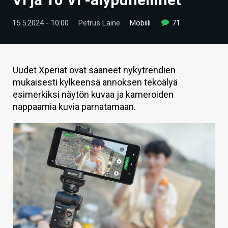
ARTIKKELIT
15.5.2024 - 10:00
Petrus Laine
Mobiili
71
VIDEOT
TECHBBS
Uudet Xperiat ovat saaneet nykytrendien
TIETOA
mukaisesti kylkeensä annoksen tekoälyä
esimerkiksi näytön kuvaa ja kameroiden
HINTA.FI
nappaamia kuvia parnatamaan.
KAUPPA
VAIHDA TEEMA
HAKU