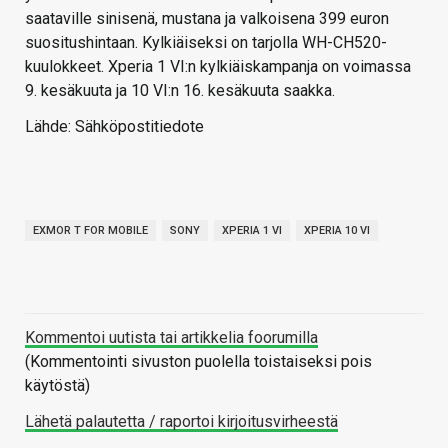
saataville sinisenä, mustana ja valkoisena 399 euron
suositushintaan. Kylkiäiseksi on tarjolla WH-CH520-
kuulokkeet. Xperia 1 VI:n kylkiäiskampanja on voimassa
9. kesäkuuta ja 10 VI:n 16. kesäkuuta saakka.
Lähde: Sähköpostitiedote
EXMOR T FOR MOBILE
SONY
XPERIA 1 VI
XPERIA 10 VI
Kommentoi uutista tai artikkelia foorumilla
(Kommentointi sivuston puolella toistaiseksi pois
käytöstä)
Lähetä palautetta / raportoi kirjoitusvirheestä