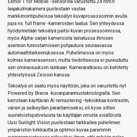
Exmor T for Mobile -sensorilla varustettu 24 mm:n
laajakulmakamera puolestaan vastaa
markkinointipuheissa tekoälyn kuvaprosessoinnin avulla
jopa ns. full frame -kameroiden laatua. Sen yhteydessä
hyödynnetään tekoälyä paitsi kuvan prosessoinnissa,
myös Alpha-sarjan kameroista lainatussa ihmisen
asennon tunnistamiseen pohjautuva seuraavassa
automaattitarkennuksessa. Puhelimessa on myös
kolmas kamerasensori, mutta tiedotteessa ei pureuduttu
sen ominaisuuksiin lainkaan. Kameraratkaisu on kehitetty
yhteistyössä Zeissin kanssa.
Tekoälyä on saatu myös näyttöön, joka on varustettu nyt
Powered by Bravia -kuvanparannusteknologialla. Sen
kerrotaan käyttävän AI remastering -tekniikkaa kontrastin,
värien ja selkeyden parantamiseksi, oli kyse sitten
suoratoistopalveluista tai käyttäjän omista sisällöistä.
Uusi Sunlight Vision puolestaan tarkkailee puhelimen
ympäristön kirkkautta ja optimoi kuvaa paremmin