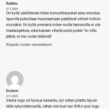
Raikku
27.2.2023
On kyllä säälittävää miten konsultinpaskat aina onnistuu
lipevillä puheillaan huumaamaan päättävät elimet milloin
missäkin. En kyllä ymmärrä miten noilla haminoilla ei ole
maalaisjärkeä, eikä kukaan vihellä peliä poikki "ei vittu
jätkät, ei me voida tälläistä".
Kirjaudu sisään vastataksesi
Dudem
27.2.2023
Vanha logo oli hyvä ja tunnettu, nyt sitten pilattu täysin
tällä nykyistämisellä, vähän niin kuin tuo KIA:n uusi logo