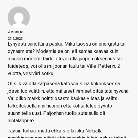
Jessus
27.2.2023
Lyhyesti sanottuna paska. Mikä tuossa on energista tai
dynaamista? Modernia se on, eli samaa kaavaa kuin
muukin moderni taide, eli voi olla juopon oksennus tai
taideteos, voi olla miljoonan taulu tai Ville-Petterin, 2-
vuotta, vesiväri sotku.
Olisi kiva olla kärpäsenä katossa siinä kokouksessa
jossa tuo valittiin, että millaiset ihmiset pitää tätä hyvänä.
Vai oliko markkinointi osasto kaukaa viisas ja valitsi
tarkoituksella niin huonon että kohta tulee pyyntö
suunnitella uusi. Paljonhan tuolla sutaisulla oli
hintalappua?
Täysin turhaa, mutta ehkä siellä joku Nokialla