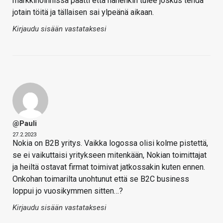
markkinoinnissa päätti että hänenkin tulee joskus tehdä
jotain töitä ja tällaisen sai ylpeänä aikaan.
Kirjaudu sisään vastataksesi
@Pauli
27.2.2023
Nokia on B2B yritys. Vaikka logossa olisi kolme pistettä,
se ei vaikuttaisi yritykseen mitenkään, Nokian toimittajat
ja heiltä ostavat firmat toimivat jatkossakin kuten ennen.
Onkohan toimarilta unohtunut että se B2C business
loppui jo vuosikymmen sitten…?
Kirjaudu sisään vastataksesi