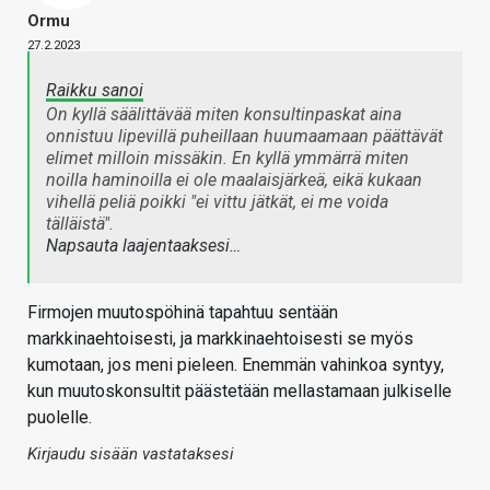
Ormu
27.2.2023
Raikku sanoi
On kyllä säälittävää miten konsultinpaskat aina
onnistuu lipevillä puheillaan huumaamaan päättävät
elimet milloin missäkin. En kyllä ymmärrä miten
noilla haminoilla ei ole maalaisjärkeä, eikä kukaan
vihellä peliä poikki "ei vittu jätkät, ei me voida
tälläistä".
Napsauta laajentaaksesi…
Firmojen muutospöhinä tapahtuu sentään
markkinaehtoisesti, ja markkinaehtoisesti se myös
kumotaan, jos meni pieleen. Enemmän vahinkoa syntyy,
kun muutoskonsultit päästetään mellastamaan julkiselle
puolelle.
Kirjaudu sisään vastataksesi