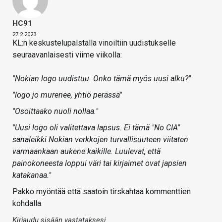
HC91
27.2.2023
KL:n keskustelupalstalla vinoiltiin uudistukselle
seuraavanlaisesti viime viikolla:
"Nokian logo uudistuu. Onko tämä myös uusi alku?"
"logo jo murenee, yhtiö perässä"
"Osoittaako nuoli nollaa."
"Uusi logo oli valitettava lapsus. Ei tämä "No CIA"
sanaleikki Nokian verkkojen turvallisuuteen viitaten
varmaankaan aukene kaikille. Luulevat, että
painokoneesta loppui väri tai kirjaimet ovat japsien
katakanaa."
Pakko myöntää että saatoin tirskahtaa kommenttien
kohdalla.
Kirjaudu sisään vastataksesi