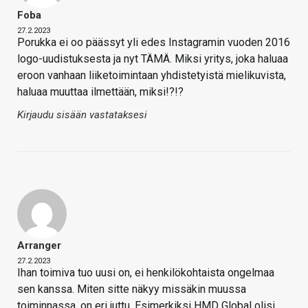
Foba
27.2.2023
Porukka ei oo päässyt yli edes Instagramin vuoden 2016
logo-uudistuksesta ja nyt TÄMÄ. Miksi yritys, joka haluaa
eroon vanhaan liiketoimintaan yhdistetyistä mielikuvista,
haluaa muuttaa ilmettään, miksi!?!?
Kirjaudu sisään vastataksesi
Arranger
27.2.2023
Ihan toimiva tuo uusi on, ei henkilökohtaista ongelmaa
sen kanssa. Miten sitte näkyy missäkin muussa
toiminnassa, on eri juttu. Esimerkiksi HMD Global olisi