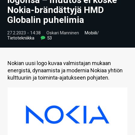
ARTIKKELIT
Nokia-brändättyjä HMD
Globalin puhelimia
VIDEOT
TECHBBS
27.2.2023 - 14:38
Oskari Manninen
Mobiili
/
Tietotekniikka
53
TIETOA
HINTA.FI
Nokian uusi logo kuvaa valmistajan mukaan
energistä, dynaamista ja modernia Nokiaa yhtiön
KAUPPA
kulttuuriin ja toiminta-ajatukseen pohjaten.
VAIHDA TEEMA
HAKU