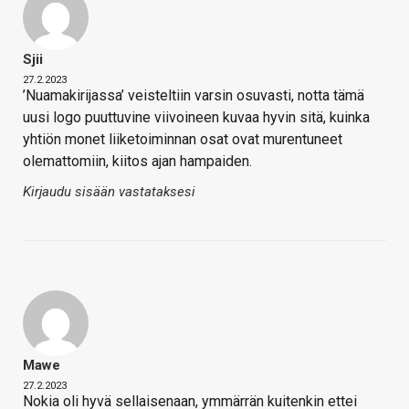
Sjii
27.2.2023
’Nuamakirijassa’ veisteltiin varsin osuvasti, notta tämä
uusi logo puuttuvine viivoineen kuvaa hyvin sitä, kuinka
yhtiön monet liiketoiminnan osat ovat murentuneet
olemattomiin, kiitos ajan hampaiden.
Kirjaudu sisään vastataksesi
Mawe
27.2.2023
Nokia oli hyvä sellaisenaan, ymmärrän kuitenkin ettei