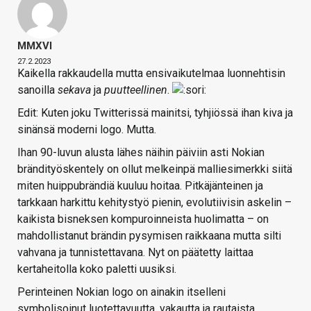
MMXVI
27.2.2023
Kaikella rakkaudella mutta ensivaikutelmaa luonnehtisin
sanoilla
sekava
ja
puutteellinen
.
Edit: Kuten joku Twitterissä mainitsi, tyhjiössä ihan kiva ja
sinänsä moderni logo. Mutta.
Ihan 90-luvun alusta lähes näihin päiviin asti Nokian
brändityöskentely on ollut melkeinpä malliesimerkki siitä
miten huippubrändiä kuuluu hoitaa. Pitkäjänteinen ja
tarkkaan harkittu kehitystyö pienin, evolutiivisin askelin –
kaikista bisneksen kompuroinneista huolimatta – on
mahdollistanut brändin pysymisen raikkaana mutta silti
vahvana ja tunnistettavana. Nyt on päätetty laittaa
kertaheitolla koko paletti uusiksi.
Perinteinen Nokian logo on ainakin itselleni
symbolisoinut luotettavuutta, vakautta ja rautaista