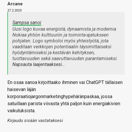
Arcane
27.2.2023
Sampsa sanoi
Uusi logo kuvaa energistä, dynaamista ja modernia
Nokiaa yhtiön kulttuuriin ja toiminta-ajatukseen
pohjaten. Logo symboloi myös yhteistyötä, jota
vaaditaan verkkojen potentiaalin täysimittaiseksi
hyödyntämiseksi ja kestävän kehityksen,
tuottavuuden sekä saavuttavuuden parantamiseksi.
Napsauta laajentaaksesi…
En osaa sanoa kirjoittaako ihminen vai ChatGPT tällaisen
haisevan läjän
korporaatiojargonmarketinghypehäränpaskaa, jossa
satuillaan parista viivasta yhtä paljon kuin energiakivien
vaikutuksista.
Kirjaudu sisään vastataksesi