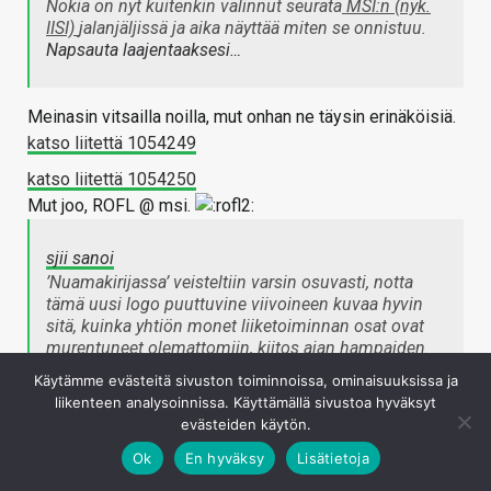
Nokia on nyt kuitenkin valinnut seurata
MSI:n (nyk.
IISI)
jalanjäljissä ja aika näyttää miten se onnistuu.
Napsauta laajentaaksesi…
Meinasin vitsailla noilla, mut onhan ne täysin erinäköisiä.
katso liitettä 1054249
katso liitettä 1054250
Mut joo, ROFL @ msi.
sjii sanoi
’Nuamakirijassa’ veisteltiin varsin osuvasti, notta
tämä uusi logo puuttuvine viivoineen kuvaa hyvin
sitä, kuinka yhtiön monet liiketoiminnan osat ovat
murentuneet olemattomiin,
kiitos ajan hampaiden.
Napsauta laajentaaksesi…
Käytämme evästeitä sivuston toiminnoissa, ominaisuuksissa ja
liikenteen analysoinnissa. Käyttämällä sivustoa hyväksyt
evästeiden käytön.
Kyllä sitä ahnetta ilman näkemystä olevaa johtoa, eli
Ok
En hyväksy
Lisätietoja
perinteistä suomalaista "liikemiestä" voi kehua tuosta.