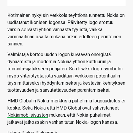
Kotimainen nykyisin verkkolaiteyhtiönä tunnettu Nokia on
uudistanut ikonisen logonsa. Päivitetty logo erottuu
varsin selvästi yhtiön vanhasta tyylistä, vaikka
värimaailman osalta mukana onkin edelleen perinteinen
sininen.
Valmistaja kertoo uuden logon kuvaavan energistä,
dynaamista ja modernia Nokiaa yhtiön kulttuuriin ja
toiminta-ajatukseen pohjaten. Sen lisäksi logo symboloi
myös yhteistyötä, jota vaaditaan verkkojen potentiaalin
täysimittaiseksi hyödyntämiseksi ja kestävän kehityksen
tuottavuuden ja saavutettavuuden parantamiseksi.
HMD Globalin Nokia-merkkisiä puhelimia logouudistus ei
koske. Sekä Nokia että HMD Global ovat vahvistaneet
Nokiamob-sivuston
mukaan, että Nokia-puhelimet
jatkavat jatkossakin vanhan tutun Nokia-logon kanssa.
Lähde:
Nokia
,
Nokiamob