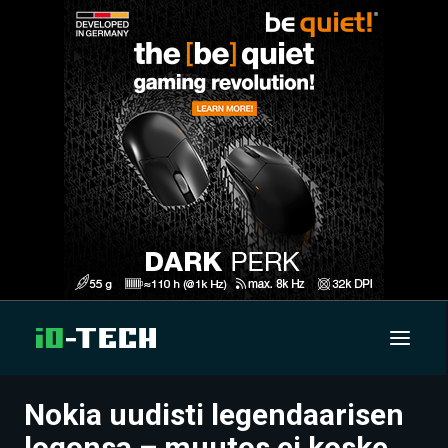
Nokia uudisti legendaarisen
UUTISET
logonsa – muutos ei koske