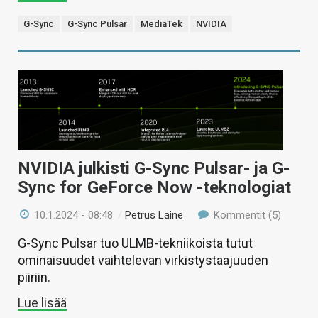
G-Sync
G-Sync Pulsar
MediaTek
NVIDIA
NVIDIA julkisti G-Sync Pulsar- ja G-
Sync for GeForce Now -teknologiat
10.1.2024 - 08:48
/
Petrus Laine
Kommentit (5)
G-Sync Pulsar tuo ULMB-tekniikoista tutut
ominaisuudet vaihtelevan virkistystaajuuden
piiriin.
Lue lisää