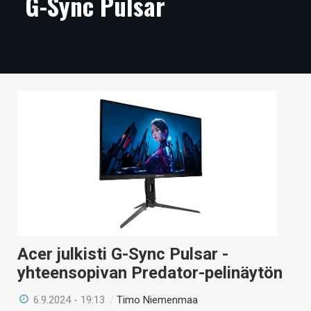
G-Sync Pulsar
ARTIKKELIT
VIDEOT
TECHBBS
TIETOA
HINTA.FI
KAUPPA
VAIHDA TEEMA
Acer julkisti G-Sync Pulsar -
HAKU
yhteensopivan Predator-pelinäytön
6.9.2024 - 19:13
/
Timo Niemenmaa