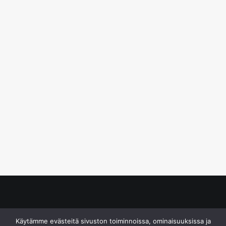
© S&J Media Oy
Käytämme evästeitä sivuston toiminnoissa, ominaisuuksissa ja