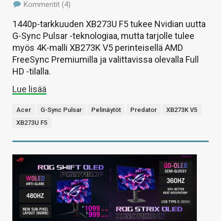
Kommentit (4)
1440p-tarkkuuden XB273U F5 tukee Nvidian uutta
G-Sync Pulsar -teknologiaa, mutta tarjolle tulee
myös 4K-malli XB273K V5 perinteisellä AMD
FreeSync Premiumilla ja valittavissa olevalla Full
HD -tilalla.
Lue lisää
Acer
G-Sync Pulsar
Pelinäytöt
Predator
XB273K V5
XB273U F5