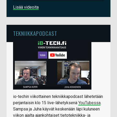
Lisää videoita
TEKNIIKKAPODCAST
io-techin viikottainen tekniikkapodcast lähetetään
perjantaisin klo 15 live-lähetyksenä
YouTubessa
.
Sampsa ja Juha käyvät keskenään läpi kuluneen
viikon ajalta ajankohtaiset tietotekniikka- ja