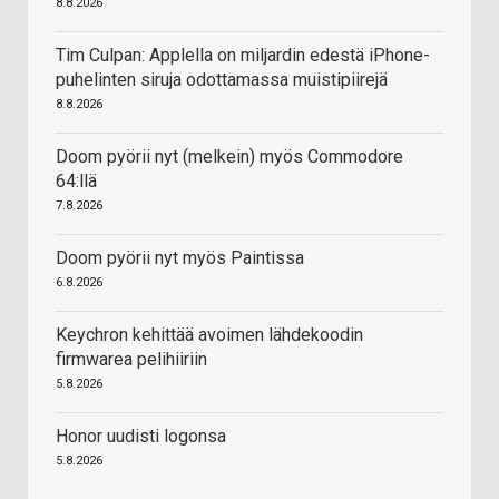
8.8.2026
Tim Culpan: Applella on miljardin edestä iPhone-
puhelinten siruja odottamassa muistipiirejä
8.8.2026
Doom pyörii nyt (melkein) myös Commodore
64:llä
7.8.2026
Doom pyörii nyt myös Paintissa
6.8.2026
Keychron kehittää avoimen lähdekoodin
firmwarea pelihiiriin
5.8.2026
Honor uudisti logonsa
5.8.2026