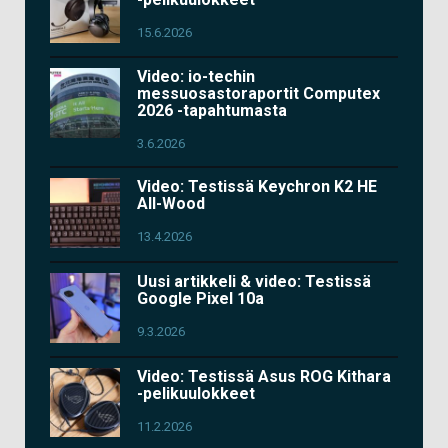
15.6.2026
Video: io-techin
messuosastoraportit Computex
2026 -tapahtumasta
3.6.2026
Video: Testissä Keychron K2 HE
All-Wood
13.4.2026
Uusi artikkeli & video: Testissä
Google Pixel 10a
9.3.2026
Video: Testissä Asus ROG Kithara
-pelikuulokkeet
11.2.2026