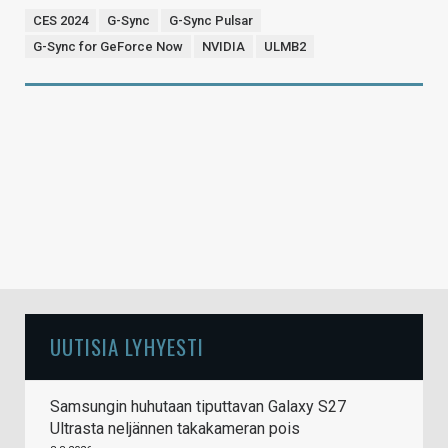
CES 2024
G-Sync
G-Sync Pulsar
G-Sync for GeForce Now
NVIDIA
ULMB2
UUTISIA LYHYESTI
Samsungin huhutaan tiputtavan Galaxy S27
Ultrasta neljännen takakameran pois