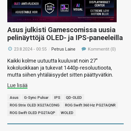
Asus julkisti Gamescomissa uusia
pelinäyttöjä OLED- ja IPS-paneeleilla
23.8.2024 - 00:55
/
Petrus Laine
Kommentit (0)
Kaikki kolme uutuutta kuuluvat noin 27″
kokoluokkaan ja tukevat 1440p-resoluutioota,
mutta siihen yhtäläisyydet sitten päättyvätkin.
Lue lisää
Asus
G-Sync Pulsar
IPS
QD-OLED
ROG Strix OLED XG27ACDNG
ROG Swift 360 Hz PG27AQNR
ROG Swift OLED PG27AQP
WOLED