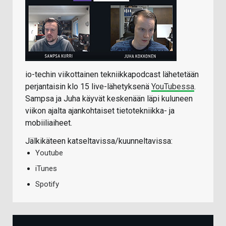
io-techin viikottainen tekniikkapodcast lähetetään
perjantaisin klo 15 live-lähetyksenä
YouTubessa
.
Sampsa ja Juha käyvät keskenään läpi kuluneen
viikon ajalta ajankohtaiset tietotekniikka- ja
mobiiliaiheet.
Jälkikäteen katseltavissa/kuunneltavissa:
Youtube
iTunes
Spotify