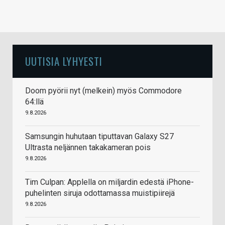
UUTISIA LYHYESTI
Doom pyörii nyt (melkein) myös Commodore
64:llä
9.8.2026
Samsungin huhutaan tiputtavan Galaxy S27
Ultrasta neljännen takakameran pois
9.8.2026
Tim Culpan: Applella on miljardin edestä iPhone-
puhelinten siruja odottamassa muistipiirejä
9.8.2026