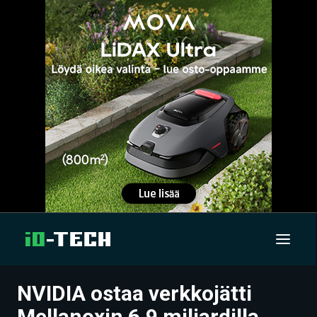
NVIDIA ostaa verkkojätti
UUTISET
Mellanoxin 6,9 miljardilla