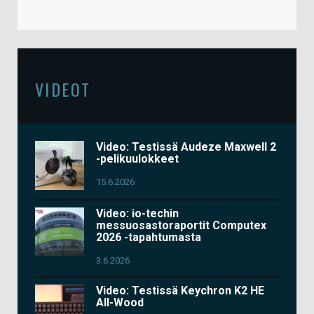
VIDEOT
Video: Testissä Audeze Maxwell 2
-pelikuulokkeet
15.6.2026
Video: io-techin
messuosastoraportit Computex
2026 -tapahtumasta
3.6.2026
Video: Testissä Keychron K2 HE
All-Wood