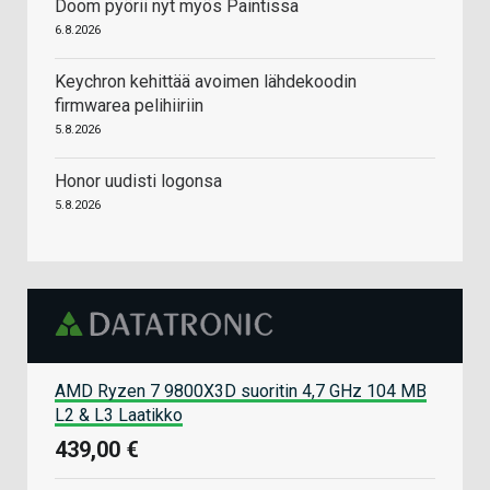
Doom pyörii nyt myös Paintissa
6.8.2026
Keychron kehittää avoimen lähdekoodin
firmwarea pelihiiriin
5.8.2026
Honor uudisti logonsa
5.8.2026
AMD Ryzen 7 9800X3D suoritin 4,7 GHz 104 MB
L2 & L3 Laatikko
439,00 €