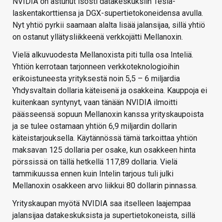
NVIDIA on astunut isosti datakeskuksiin Tesla-
laskentakorttiensa ja DGX-supertietokoneidensa avulla.
Nyt yhtiö pyrkii saamaan alalta lisää jalansijaa, sillä yhtiö
on ostanut yllätysliikkeenä verkkojätti Mellanoxin.
Vielä alkuvuodesta Mellanoxista piti tulla osa Inteliä.
Yhtiön kerrotaan tarjonneen verkkoteknologioihin
erikoistuneesta yrityksestä noin 5,5 – 6 miljardia
Yhdysvaltain dollaria käteisenä ja osakkeina. Kauppoja ei
kuitenkaan syntynyt, vaan tänään NVIDIA ilmoitti
päässeensä sopuun Mellanoxin kanssa yrityskaupoista
ja se tulee ostamaan yhtiön 6,9 miljardin dollarin
käteistarjouksella. Käytännössä tämä tarkoittaa yhtiön
maksavan 125 dollaria per osake, kun osakkeen hinta
pörssissä on tällä hetkellä 117,89 dollaria. Vielä
tammikuussa ennen kuin Intelin tarjous tuli julki
Mellanoxin osakkeen arvo liikkui 80 dollarin pinnassa.
Yrityskaupan myötä NVIDIA saa itselleen laajempaa
jalansijaa datakeskuksista ja supertietokoneista, sillä