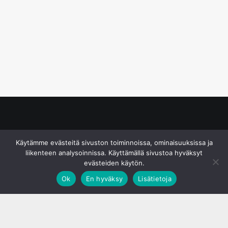
© S&J Media Oy
Käytämme evästeitä sivuston toiminnoissa, ominaisuuksissa ja
liikenteen analysoinnissa. Käyttämällä sivustoa hyväksyt
evästeiden käytön.
Ok
En hyväksy
Lisätietoja
;