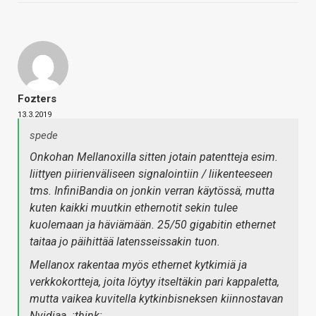
Fozters
13.3.2019
spede
Onkohan Mellanoxilla sitten jotain patentteja esim.
liittyen piirienväliseen signalointiin / liikenteeseen
tms. InfiniBandia on jonkin verran käytössä, mutta
kuten kaikki muutkin ethernotit sekin tulee
kuolemaan ja häviämään. 25/50 gigabitin ethernet
taitaa jo päihittää latensseissakin tuon.
Mellanox rakentaa myös ethernet kytkimiä ja
verkkokortteja, joita löytyy itseltäkin pari kappaletta,
mutta vaikea kuvitella kytkinbisneksen kiinnostavan
Nvidiaa. :think: