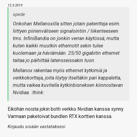
12.3.2019
spede
Onkohan Mellanoxilla sitten jotain patentteja esim.
liittyen piirienväliseen signalointiin / liikenteeseen
tms. InfiniBandia on jonkin verran käytössä, mutta
kuten kaikki muutkin ethernotit sekin tulee
kuolemaan ja häviämään. 25/50 gigabitin ethernet
taitaa jo päihittää latensseissakin tuon.
Mellanox rakentaa myös ethernet kytkimiä ja
verkkokortteja, joita löytyy itseltäkin pari kappaletta,
mutta vaikea kuvitella kytkinbisneksen kiinnostavan
Nvidiaa. :think:
Eiköhän noista jokin botti verkko Nvidian kanssa synny.
Varmaan paketoivat bundlen RTX korttien kanssa.
Kirjaudu sisään vastataksesi