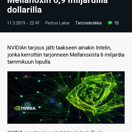
ARTIKKELIT
dollarilla
VIDEOT
11.3.2019 - 22:41
Petrus Laine
Tietotekniikka
10
TECHBBS
TIETOA
NVIDIAn tarjous jätti taakseen ainakin Intelin,
jonka kerrottiin tarjonneen Mellanoxista 6 miljardia
HINTA.FI
tammikuun lopulla.
KAUPPA
VAIHDA TEEMA
HAKU