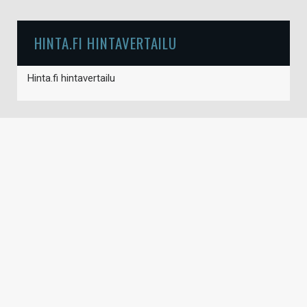
HINTA.FI HINTAVERTAILU
Hinta.fi hintavertailu