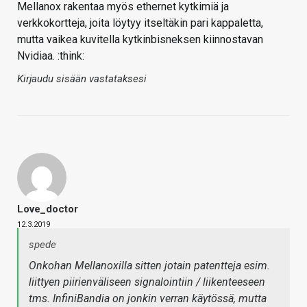
Mellanox rakentaa myös ethernet kytkimiä ja
verkkokortteja, joita löytyy itseltäkin pari kappaletta,
mutta vaikea kuvitella kytkinbisneksen kiinnostavan
Nvidiaa. :think:
Kirjaudu sisään vastataksesi
Love_doctor
12.3.2019
spede
Onkohan Mellanoxilla sitten jotain patentteja esim.
liittyen piirienväliseen signalointiin / liikenteeseen
tms. InfiniBandia on jonkin verran käytössä, mutta