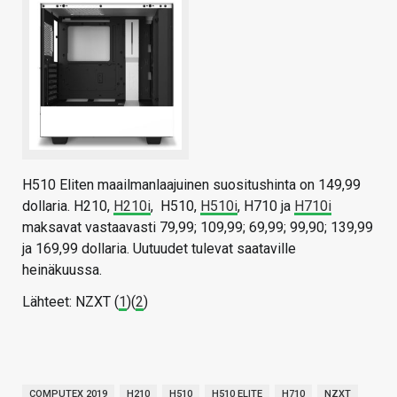
H510 Eliten maailmanlaajuinen suositushinta on 149,99
dollaria. H210,
H210i
, H510,
H510i
, H710 ja
H710i
maksavat vastaavasti 79,99; 109,99; 69,99; 99,90; 139,99
ja 169,99 dollaria. Uutuudet tulevat saataville
heinäkuussa.
Lähteet: NZXT (
1
)(
2
)
COMPUTEX 2019
H210
H510
H510 ELITE
H710
NZXT