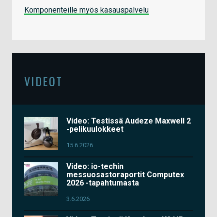
Komponenteille myös kasauspalvelu
VIDEOT
Video: Testissä Audeze Maxwell 2
-pelikuulokkeet
15.6.2026
Video: io-techin
messuosastoraportit Computex
2026 -tapahtumasta
3.6.2026