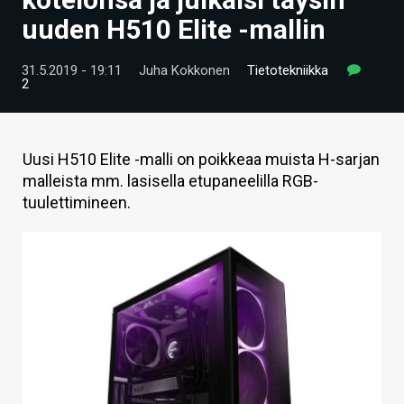
ARTIKKELIT
uuden H510 Elite -mallin
VIDEOT
31.5.2019 - 19:11
Juha Kokkonen
Tietotekniikka
2
TECHBBS
TIETOA
Uusi H510 Elite -malli on poikkeaa muista H-sarjan
HINTA.FI
malleista mm. lasisella etupaneelilla RGB-
tuulettimineen.
KAUPPA
VAIHDA TEEMA
HAKU