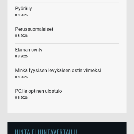
Pyöräily
8.8.2026
Perussuomalaiset
8.8.2026
Elämän synty
8.8.2026
Minkä fyysisen levykäisen ostin viimeksi
8.8.2026
PC:lle optinen ulostulo
8.8.2026
HINTA.FI HINTAVERTAILU