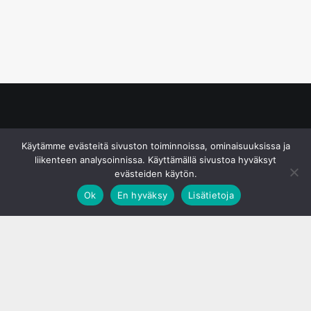
© S&J Media Oy
Käytämme evästeitä sivuston toiminnoissa, ominaisuuksissa ja
liikenteen analysoinnissa. Käyttämällä sivustoa hyväksyt
evästeiden käytön.
Ok
En hyväksy
Lisätietoja
;