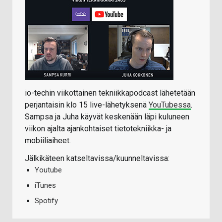
io-techin viikottainen tekniikkapodcast lähetetään
perjantaisin klo 15 live-lähetyksenä
YouTubessa
.
Sampsa ja Juha käyvät keskenään läpi kuluneen
viikon ajalta ajankohtaiset tietotekniikka- ja
mobiiliaiheet.
Jälkikäteen katseltavissa/kuunneltavissa:
Youtube
iTunes
Spotify