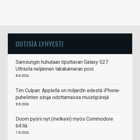
UUTISIA LYHYESTI
Samsungin huhutaan tiputtavan Galaxy S27
Ultrasta neljännen takakameran pois
8.8.2026
Tim Culpan: Applella on miljardin edestä iPhone-
puhelinten siruja odottamassa muistipiirejä
8.8.2026
Doom pyörii nyt (melkein) myös Commodore
64:llä
7.8.2026