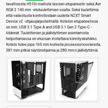
tavallisesta H510i-mallista lasisen etupaneelin sekä Aer
RGB 2 140 mm -etutuulettimien osalta. Sekä tuulettimia
että valaistusta kontrolloidaan uudella NZXT Smart
Device v2 -ohjausjärjestelmällä. Kotelon etupaneelissa
on mm. USB 3.1 Type A and USB 3.1 Gen 2 Type-C -
liitännät. Tuulettimien ja jäähdyttimen asentamista
helpottamassa on etuosan irrotettava kiinnityskehikko.
Kotelo tulee jopa 165 mm korkeita prosessoricoolereita,
381 mm pitkiä näytönohjaimia ja 280 mm:n jäähdyttimiä.