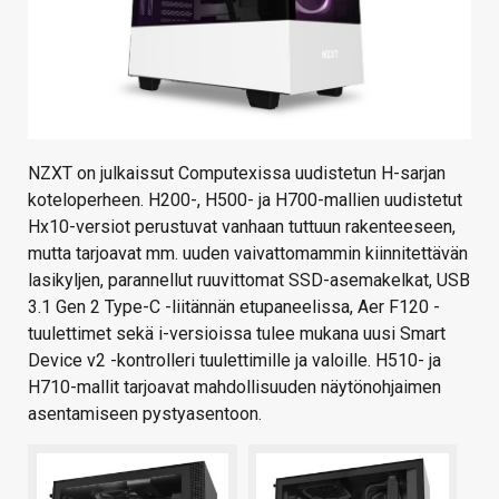
NZXT on julkaissut Computexissa uudistetun H-sarjan
koteloperheen. H200-, H500- ja H700-mallien uudistetut
Hx10-versiot perustuvat vanhaan tuttuun rakenteeseen,
mutta tarjoavat mm. uuden vaivattomammin kiinnitettävän
lasikyljen, parannellut ruuvittomat SSD-asemakelkat, USB
3.1 Gen 2 Type-C -liitännän etupaneelissa, Aer F120 -
tuulettimet sekä i-versioissa tulee mukana uusi Smart
Device v2 -kontrolleri tuulettimille ja valoille. H510- ja
H710-mallit tarjoavat mahdollisuuden näytönohjaimen
asentamiseen pystyasentoon.