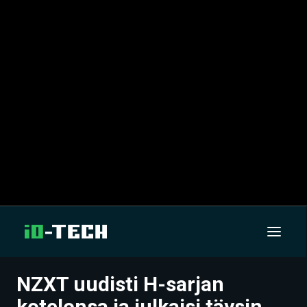
NZXT uudisti H-sarjan
UUTISET
kotelonsa ja julkaisi täysin