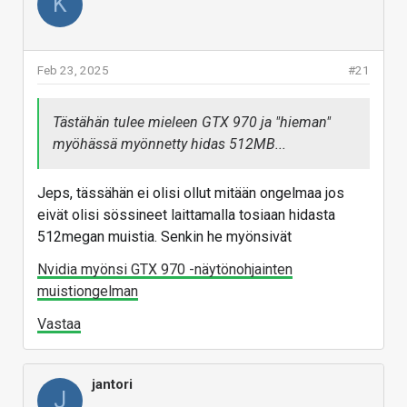
K
Feb 23, 2025
#21
Tästähän tulee mieleen GTX 970 ja "hieman"
myöhässä myönnetty hidas 512MB...
Jeps, tässähän ei olisi ollut mitään ongelmaa jos
eivät olisi sössineet laittamalla tosiaan hidasta
512megan muistia. Senkin he myönsivät
Nvidia myönsi GTX 970 -näytönohjainten
muistiongelman
Vastaa
jantori
J