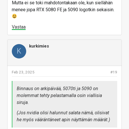
Mutta ei se toki mahdotontakaan ole, kun siellähän
menee jopa RTX 5080 FE ja 5090 logotkin sekaisin.
Vastaa
kurkimies
K
Feb 23, 2025
#19
Binnaus on arkipäivää, 5070ti ja 5090 on
molemmat tehty pelastamalla osin viallisia
siruja.
(Jos nvidia olisi halunnut salata nämä, olisivat
he myös vääräntäneet apin näyttämän määrät.)