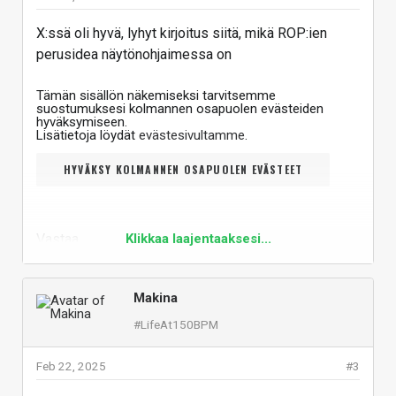
X:ssä oli hyvä, lyhyt kirjoitus siitä, mikä ROP:ien
perusidea näytönohjaimessa on
Tämän sisällön näkemiseksi tarvitsemme
suostumuksesi kolmannen osapuolen evästeiden
hyväksymiseen.
Lisätietoja löydät
evästesivultamme
.
HYVÄKSY KOLMANNEN OSAPUOLEN EVÄSTEET
Vastaa
Klikkaa laajentaaksesi...
Makina
#LifeAt150BPM
Feb 22, 2025
#3