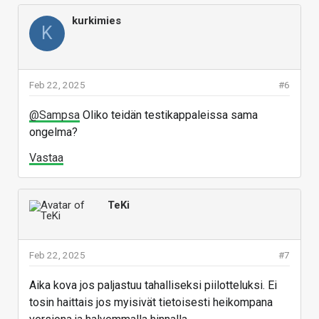
kurkimies
K
Feb 22, 2025
#6
@Sampsa
Oliko teidän testikappaleissa sama
ongelma?
Vastaa
TeKi
Feb 22, 2025
#7
Aika kova jos paljastuu tahalliseksi piilotteluksi. Ei
tosin haittais jos myisivät tietoisesti heikompana