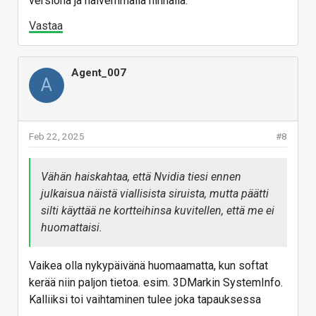
versiona ja halvemmalla hinnalla.
Vastaa
Agent_007
A
Feb 22, 2025
#8
Vähän haiskahtaa, että Nvidia tiesi ennen
julkaisua näistä viallisista siruista, mutta päätti
silti käyttää ne kortteihinsa kuvitellen, että me ei
huomattaisi.
Vaikea olla nykypäivänä huomaamatta, kun softat
kerää niin paljon tietoa. esim. 3DMarkin SystemInfo.
Kalliiksi toi vaihtaminen tulee joka tapauksessa