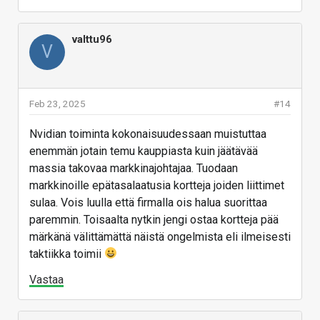
valttu96
V
Feb 23, 2025
#14
Nvidian toiminta kokonaisuudessaan muistuttaa
enemmän jotain temu kauppiasta kuin jäätävää
massia takovaa markkinajohtajaa. Tuodaan
markkinoille epätasalaatusia kortteja joiden liittimet
sulaa. Vois luulla että firmalla ois halua suorittaa
paremmin. Toisaalta nytkin jengi ostaa kortteja pää
märkänä välittämättä näistä ongelmista eli ilmeisesti
taktiikka toimii
Vastaa