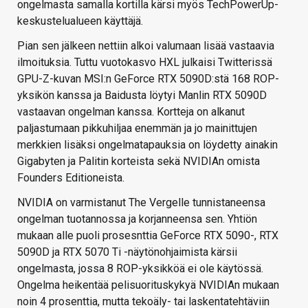
ongelmasta samalla kortilla kärsi myös TechPowerUp-
keskustelualueen käyttäjä.
Pian sen jälkeen nettiin alkoi valumaan lisää vastaavia
ilmoituksia. Tuttu vuotokasvo HXL julkaisi Twitterissä
GPU-Z-kuvan MSI:n GeForce RTX 5090D:stä 168 ROP-
yksikön kanssa ja Baidusta löytyi Manlin RTX 5090D
vastaavan ongelman kanssa. Kortteja on alkanut
paljastumaan pikkuhiljaa enemmän ja jo mainittujen
merkkien lisäksi ongelmatapauksia on löydetty ainakin
Gigabyten ja Palitin korteista sekä NVIDIAn omista
Founders Editioneista.
NVIDIA on varmistanut The Vergelle tunnistaneensa
ongelman tuotannossa ja korjanneensa sen. Yhtiön
mukaan alle puoli prosesnttia GeForce RTX 5090-, RTX
5090D ja RTX 5070 Ti -näytönohjaimista kärsii
ongelmasta, jossa 8 ROP-yksikköä ei ole käytössä.
Ongelma heikentää pelisuorituskykyä NVIDIAn mukaan
noin 4 prosenttia, mutta tekoäly- tai laskentatehtäviin