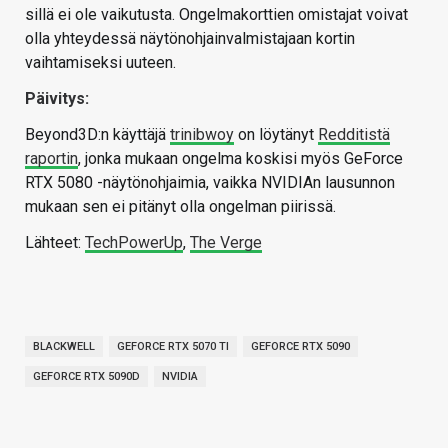
sillä ei ole vaikutusta. Ongelmakorttien omistajat voivat
olla yhteydessä näytönohjainvalmistajaan kortin
vaihtamiseksi uuteen.
Päivitys:
Beyond3D:n käyttäjä
trinibwoy
on löytänyt
Redditistä
raportin
, jonka mukaan ongelma koskisi myös GeForce
RTX 5080 -näytönohjaimia, vaikka NVIDIAn lausunnon
mukaan sen ei pitänyt olla ongelman piirissä.
Lähteet:
TechPowerUp
,
The Verge
BLACKWELL
GEFORCE RTX 5070 TI
GEFORCE RTX 5090
GEFORCE RTX 5090D
NVIDIA