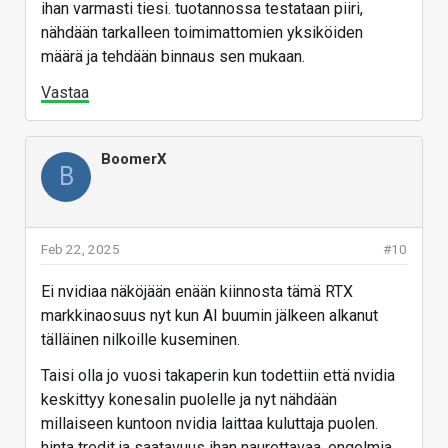
ihan varmasti tiesi. tuotannossa testataan piiri,
nähdään tarkalleen toimimattomien yksiköiden
määrä ja tehdään binnaus sen mukaan.
Vastaa
BoomerX
B
Feb 22, 2025
#10
Ei nvidiaa näköjään enään kiinnosta tämä RTX
markkinaosuus nyt kun AI buumin jälkeen alkanut
tälläinen nilkoille kuseminen.
Taisi olla jo vuosi takaperin kun todettiin että nvidia
keskittyy konesalin puolelle ja nyt nähdään
millaiseen kuntoon nvidia laittaa kuluttaja puolen.
hinta tredit ja saatavuus ihan naurettavaa. ongelmia