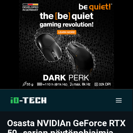
Osasta NVIDIAn GeForce RTX
UUTISET
50 -sarjan näytönohjaimia