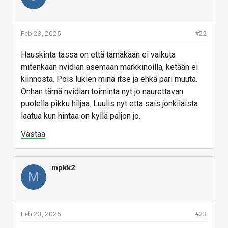
Feb 23, 2025
#22
Hauskinta tässä on että tämäkään ei vaikuta
mitenkään nvidian asemaan markkinoilla, ketään ei
kiinnosta. Pois lukien minä itse ja ehkä pari muuta.
Onhan tämä nvidian toiminta nyt jo naurettavan
puolella pikku hiljaa. Luulis nyt että sais jonkilaista
laatua kun hintaa on kyllä paljon jo.
Vastaa
mpkk2
M
Feb 23, 2025
#23