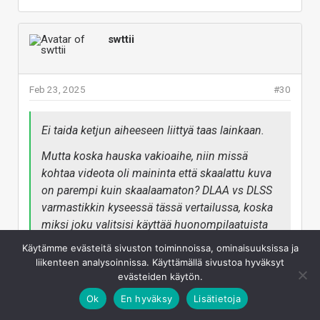
swttii
Feb 23, 2025
#30
Ei taida ketjun aiheeseen liittyä taas lainkaan.
Mutta koska hauska vakioaihe, niin missä
kohtaa videota oli maininta että skaalattu kuva
on parempi kuin skaalaamaton? DLAA vs DLSS
varmastikkin kyseessä tässä vertailussa, koska
miksi joku valitsisi käyttää huonompilaatuista
”native” toteutusta kuin DLAA.
Käytämme evästeitä sivuston toiminnoissa, ominaisuuksissa ja
liikenteen analysoinnissa. Käyttämällä sivustoa hyväksyt
evästeiden käytön.
Nämähän toimii 4000 sarjalla joten jopa vähentää
omaa halua päivittää 5000 sarjaan.
Ok
En hyväksy
Lisätietoja