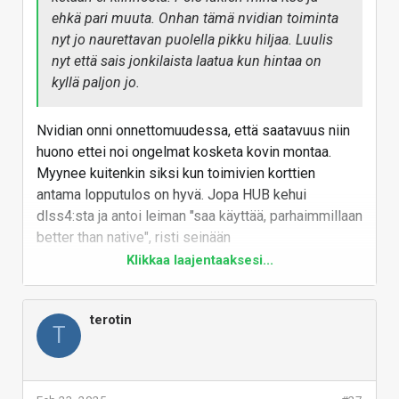
ehkä pari muuta. Onhan tämä nvidian toiminta
nyt jo naurettavan puolella pikku hiljaa. Luulis
nyt että sais jonkilaista laatua kun hintaa on
kyllä paljon jo.
Nvidian onni onnettomuudessa, että saatavuus niin
huono ettei noi ongelmat kosketa kovin montaa.
Myynee kuitenkin siksi kun toimivien korttien
antama lopputulos on hyvä. Jopa HUB kehui
dlss4:sta ja antoi leiman "saa käyttää, parhaimmillaan
better than native", risti seinään
Klikkaa laajentaaksesi...
Tämän sisällön näkemiseksi tarvitsemme
suostumuksesi kolmannen osapuolen evästeiden
hyväksymiseen.
Lisätietoja löydät
evästesivultamme
.
terotin
T
HYVÄKSY KOLMANNEN OSAPUOLEN EVÄSTEET