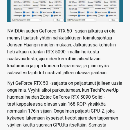
NVIDIAn uuden GeForce RTX 50 -sarjan julkaisu ei ole
mennyt taatusti yhtiön nahkatakkisen toimitusjohtaja
Jensen Huangin mielen mukaan. Julkaisussa kohistiin
heti alkuun etenkin RTX 5090 -mallin heikosta
saatavuudesta, ajureiden kerrottiin aiheuttavan
kaatumisia ja jopa koneen hajoamisia, ja pian myös
sulavat virtajohdot nostivat jälleen ikävää päätään.
Nyt GeForce RTX 50 -sarjasta on paljastunut jälleen uusia
ongelmia. Vyyhti alkoi purkautumaan, kun TechPowerUp
huomasi heidän Zotac GeForce RTX 5090 Solid -
testikappaleessa olevan vain 168 ROP-yksikköä
normaalin 176:n sijaan. Ongelman paljasti GPU-Z, joka
kykenee lukemaan kyseiset tiedot ajureiden tarjoamien
väylien kautta suoraan GPU:lta itseltään. Samasta