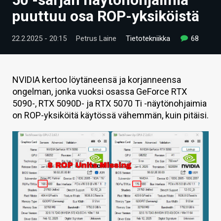
ARTIKKELIT
puuttuu osa ROP-yksiköistä
VIDEOT
22.2.2025 - 20:15
Petrus Laine
Tietotekniikka
68
TECHBBS
TIETOA
NVIDIA kertoo löytäneensä ja korjanneensa
ongelman, jonka vuoksi osassa GeForce RTX
HINTA.FI
5090-, RTX 5090D- ja RTX 5070 Ti -näytönohjaimia
on ROP-yksiköitä käytössä vähemmän, kuin pitäisi.
KAUPPA
VAIHDA TEEMA
HAKU