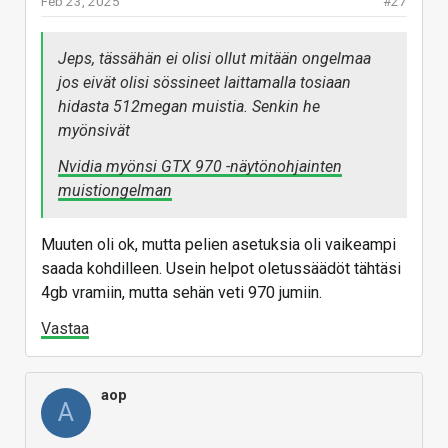
Feb 23, 2025
#27
Varmaan joku linjastolla ajossa ollut yksikkötesti
puutteellinen ja meni viallista piiriä läpi
Jeps, tässähän ei olisi ollut mitään ongelmaa
tarkastuksista. Liekö sitten rop-konfiguraatiossa
jos eivät olisi sössineet laittamalla tosiaan
jokin muuttunut ja unohtunut testi päivittää.
hidasta 512megan muistia. Senkin he
myönsivät
Vastaa
Nvidia myönsi GTX 970 -näytönohjainten
muistiongelman
Muuten oli ok, mutta pelien asetuksia oli vaikeampi
saada kohdilleen. Usein helpot oletussäädöt tähtäsi
4gb vramiin, mutta sehän veti 970 jumiin.
Vastaa
aop
A