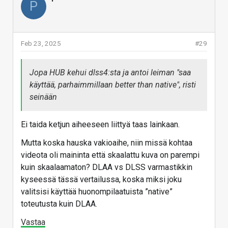
P
Feb 23, 2025
#29
Jopa HUB kehui dlss4:sta ja antoi leiman "saa
käyttää, parhaimmillaan better than native", risti
seinään
Ei taida ketjun aiheeseen liittyä taas lainkaan.
Mutta koska hauska vakioaihe, niin missä kohtaa
videota oli maininta että skaalattu kuva on parempi
kuin skaalaamaton? DLAA vs DLSS varmastikkin
kyseessä tässä vertailussa, koska miksi joku
valitsisi käyttää huonompilaatuista ”native”
toteutusta kuin DLAA.
Vastaa