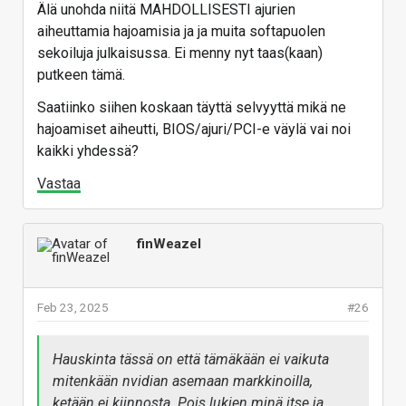
Älä unohda niitä MAHDOLLISESTI ajurien
aiheuttamia hajoamisia ja ja muita softapuolen
sekoiluja julkaisussa. Ei menny nyt taas(kaan)
putkeen tämä.
Saatiinko siihen koskaan täyttä selvyyttä mikä ne
hajoamiset aiheutti, BIOS/ajuri/PCI-e väylä vai noi
kaikki yhdessä?
Vastaa
finWeazel
Feb 23, 2025
#26
Hauskinta tässä on että tämäkään ei vaikuta
mitenkään nvidian asemaan markkinoilla,
ketään ei kiinnosta. Pois lukien minä itse ja