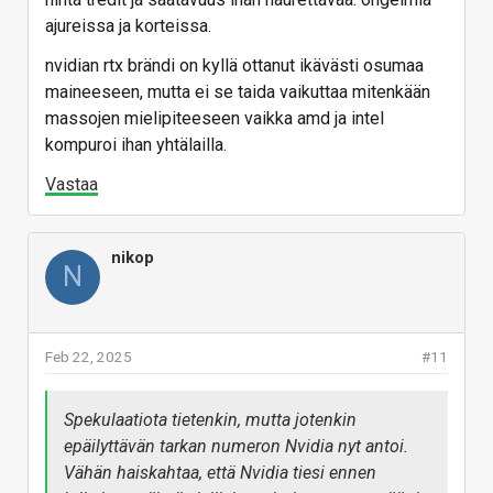
ajureissa ja korteissa.
nvidian rtx brändi on kyllä ottanut ikävästi osumaa
maineeseen, mutta ei se taida vaikuttaa mitenkään
massojen mielipiteeseen vaikka amd ja intel
kompuroi ihan yhtälailla.
Vastaa
nikop
N
Feb 22, 2025
#11
Spekulaatiota tietenkin, mutta jotenkin
epäilyttävän tarkan numeron Nvidia nyt antoi.
Vähän haiskahtaa, että Nvidia tiesi ennen