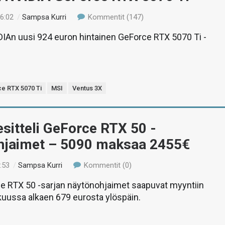
16:02
/
Sampsa Kurri
Kommentit (147)
IAn uusi 924 euron hintainen GeForce RTX 5070 Ti -
e RTX 5070 Ti
MSI
Ventus 3X
sitteli GeForce RTX 50 -
hjaimet – 5090 maksaa 2455€
:53
/
Sampsa Kurri
Kommentit (0)
e RTX 50 -sarjan näytönohjaimet saapuvat myyntiin
uussa alkaen 679 eurosta ylöspäin.