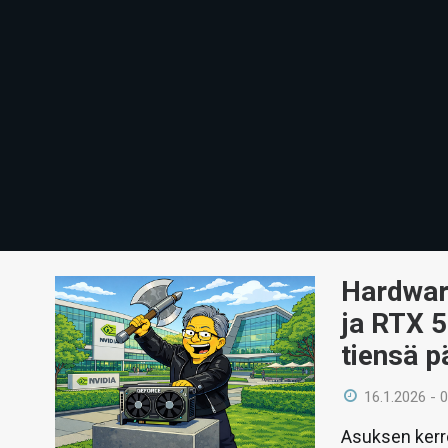
Hardwar
ja RTX 5
tiensä p
16.1.2026 - 
Asuksen kerro