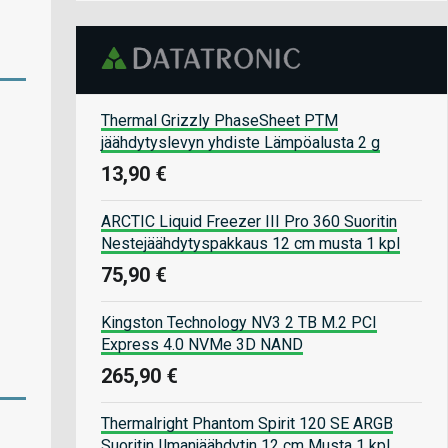
Thermal Grizzly PhaseSheet PTM
jäähdytyslevyn yhdiste Lämpöalusta 2 g
13,90 €
ARCTIC Liquid Freezer III Pro 360 Suoritin
Nestejäähdytyspakkaus 12 cm musta 1 kpl
75,90 €
Kingston Technology NV3 2 TB M.2 PCI
Express 4.0 NVMe 3D NAND
265,90 €
Thermalright Phantom Spirit 120 SE ARGB
Suoritin Ilmanjäähdytin 12 cm Musta 1 kpl