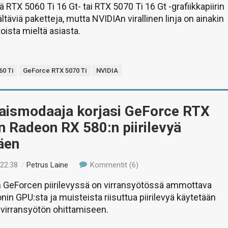
 RTX 5060 Ti 16 Gt- tai RTX 5070 Ti 16 Gt -grafiikkapiirin
ältäviä paketteja, mutta NVIDIAn virallinen linja on ainakin
 toista mieltä asiasta.
0 Ti
GeForce RTX 5070 Ti
NVIDIA
laismodaaja korjasi GeForce RTX
n Radeon RX 580:n piirilevyä
äen
 22:38
/
Petrus Laine
Kommentit (6)
 GeForcen piirilevyssä on virransyötössä ammottava
nin GPU:sta ja muisteista riisuttua piirilevyä käytetään
virransyötön ohittamiseen.