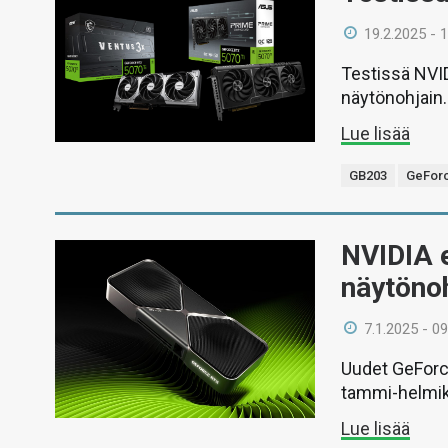
19.2.2025 - 
Testissä NVID
näytönohjain.
Lue lisää
GB203
GeForc
NVIDIA e
näytöno
7.1.2025 - 09
Uudet GeForc
tammi-helmik
Lue lisää