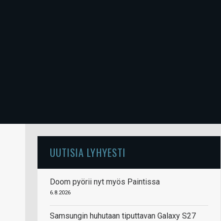
UUTISIA LYHYESTI
Doom pyörii nyt myös Paintissa
6.8.2026
Samsungin huhutaan tiputtavan Galaxy S27