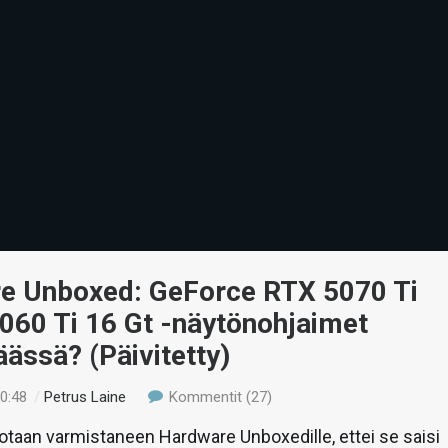
e Unboxed: GeForce RTX 5070 Ti
060 Ti 16 Gt -näytönohjaimet
äässä? (Päivitetty)
00:48
/
Petrus Laine
Kommentit (27)
taan varmistaneen Hardware Unboxedille, ettei se saisi