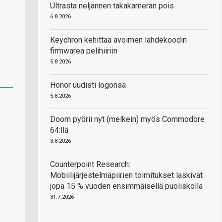
Ultrasta neljännen takakameran pois
6.8.2026
Keychron kehittää avoimen lähdekoodin
firmwarea pelihiiriin
5.8.2026
Honor uudisti logonsa
5.8.2026
Doom pyörii nyt (melkein) myös Commodore
64:llä
3.8.2026
Counterpoint Research:
Mobiilijärjestelmäpiirien toimitukset laskivat
jopa 15 % vuoden ensimmäisellä puoliskolla
31.7.2026