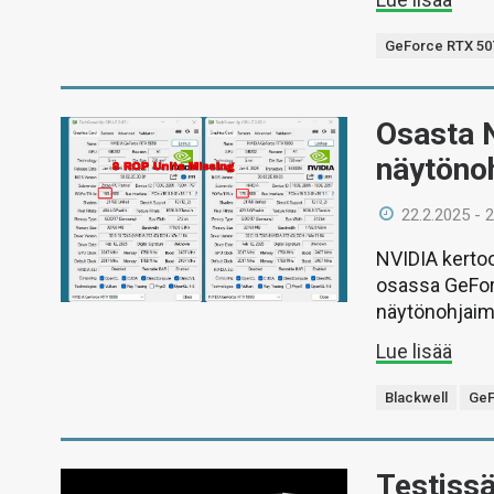
GeForce RTX 507
Osasta 
näytöno
22.2.2025 - 
NVIDIA kerto
osassa GeFor
näytönohjaimi
Lue lisää
Blackwell
GeF
Testiss