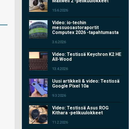
Maxwell 2 -pelikuulokkeet
15.6.2026
Video: io-techin
messuosastoraportit
Computex 2026 -tapahtumasta
3.6.2026
Video: Testissä Keychron K2 HE
All-Wood
13.4.2026
Uusi artikkeli & video: Testissä
Google Pixel 10a
9.3.2026
Video: Testissä Asus ROG
Kithara -pelikuulokkeet
11.2.2026