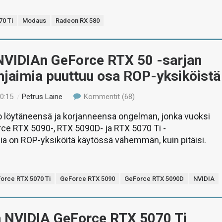
0 Ti
Modaus
Radeon RX 580
NVIDIAn GeForce RTX 50 -sarjan
hjaimia puuttuu osa ROP-yksiköistä
20:15
/
Petrus Laine
Kommentit (68)
o löytäneensä ja korjanneensa ongelman, jonka vuoksi
ce RTX 5090-, RTX 5090D- ja RTX 5070 Ti -
a on ROP-yksiköitä käytössä vähemmän, kuin pitäisi.
orce RTX 5070 Ti
GeForce RTX 5090
GeForce RTX 5090D
NVIDIA
ä NVIDIA GeForce RTX 5070 Ti