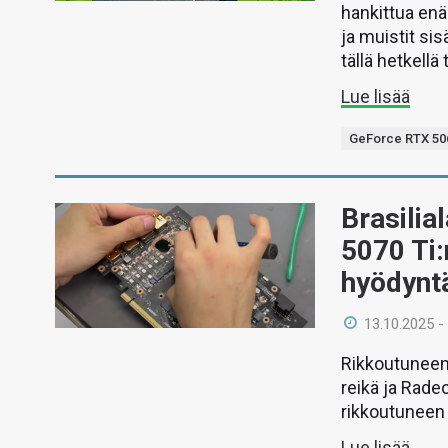
hankittua enää
ja muistit sis
tällä hetkellä
Lue lisää
GeForce RTX 506
Brasilia
5070 Ti:
hyödynt
13.10.2025 -
Rikkoutuneen
reikä ja Radeo
rikkoutuneen 
Lue lisää