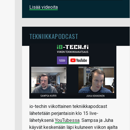
Lisää videoita
TEKNIIKKAPODCAST
io-techin viikottainen tekniikkapodcast
lähetetään perjantaisin klo 15 live-
lähetyksenä
YouTubessa
. Sampsa ja Juha
käyvät keskenään läpi kuluneen viikon ajalta