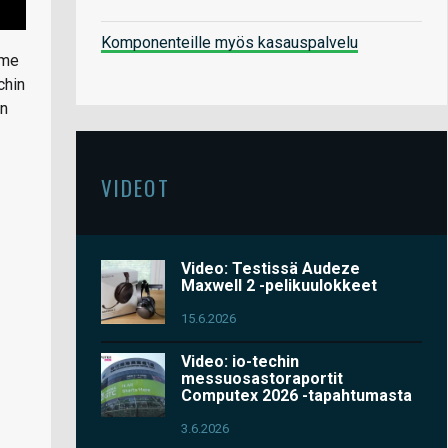
Komponenteille myös kasauspalvelu
mme
chin
an
VIDEOT
Video: Testissä Audeze
Maxwell 2 -pelikuulokkeet
15.6.2026
Video: io-techin
messuosastoraportit
Computex 2026 -tapahtumasta
3.6.2026