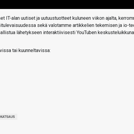
t IT-alan uutiset ja uutuustuotteet kuluneen viikon ajalta, kerro
ähitulevaisuudessa sekä valotamme artikkelien tekemisen ja io-te
 osallistua lähetykseen interaktiivisesti YouTuben keskusteluikkun
vissa tai kuunneltavissa:
OKATSAUS