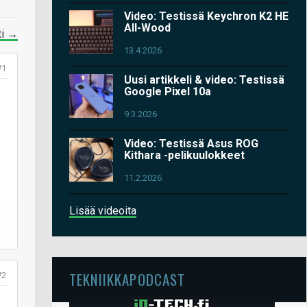
Video: Testissä Keychron K2 HE
All-Wood
ti →
13.4.2026
#1
Uusi artikkeli & video: Testissä
Google Pixel 10a
9.3.2026
Video: Testissä Asus ROG
Kithara -pelikuulokkeet
11.2.2026
Lisää videoita
TEKNIIKKAPODCAST
#2