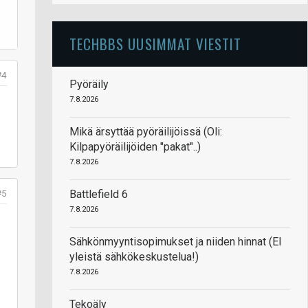
TECHBBS UUSIMMAT VIESTIT
#4
Pyöräily
7.8.2026
Mikä ärsyttää pyöräilijöissä (Oli:
Kilpapyöräilijöiden "pakat"..)
7.8.2026
Battlefield 6
#5
7.8.2026
Sähkönmyyntisopimukset ja niiden hinnat (EI
yleistä sähkökeskustelua!)
7.8.2026
Tekoäly