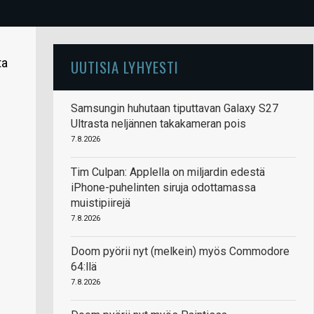
ta
UUTISIA LYHYESTI
Samsungin huhutaan tiputtavan Galaxy S27
Ultrasta neljännen takakameran pois
7.8.2026
Tim Culpan: Applella on miljardin edestä
iPhone-puhelinten siruja odottamassa
muistipiirejä
7.8.2026
Doom pyörii nyt (melkein) myös Commodore
64:llä
7.8.2026