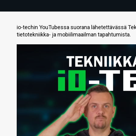
io-techin YouTubessa suorana lähetettävässä Tek
tietotekniikka- ja mobiilimaailman tapahtumista.