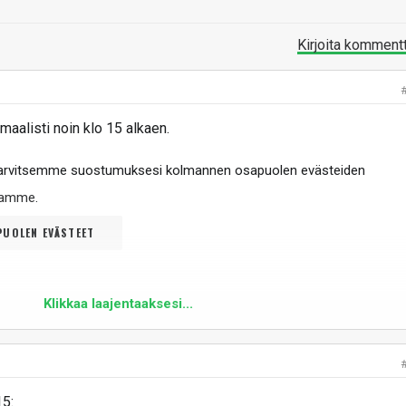
Kirjoita komment
aalisti noin klo 15 alkaen.
tarvitsemme suostumuksesi kolmannen osapuolen evästeiden
ltamme
.
UOLEN EVÄSTEET
Klikkaa laajentaaksesi...
15: