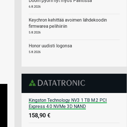
Doom pyörii nyt myös Paintissa
6.8.2026
Keychron kehittää avoimen lähdekoodin
firmwarea pelihiiriin
5.8.2026
Honor uudisti logonsa
5.8.2026
Kingston Technology NV3 1 TB M.2 PCI
Express 4.0 NVMe 3D NAND
158,90 €