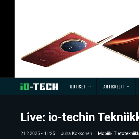
UUTISET
ARTIKKELIT
Live: io-techin Teknii
21.2.2025 - 11:25
Juha Kokkonen
Mobiili
/
Tietotekniik