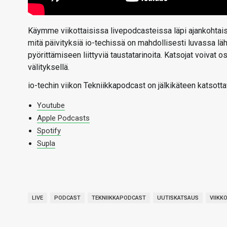
Käymme viikottaisissa livepodcasteissa läpi ajankohtaise
mitä päivityksiä io-techissä on mahdollisesti luvassa l
pyörittämiseen liittyviä taustatarinoita. Katsojat voivat
välityksellä.
io-techin viikon Tekniikkapodcast on jälkikäteen katsotta
Youtube
Apple Podcasts
Spotify
Supla
LIVE
PODCAST
TEKNIIKKAPODCAST
UUTISKATSAUS
VIIKK