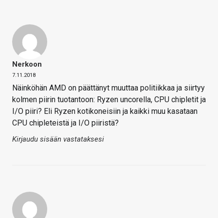
Nerkoon
7.11.2018
Näinköhän AMD on päättänyt muuttaa politiikkaa ja siirtyy
kolmen piirin tuotantoon: Ryzen uncorella, CPU chipletit ja
I/O piiri? Eli Ryzen kotikoneisiin ja kaikki muu kasataan
CPU chipleteistä ja I/O piiristä?
Kirjaudu sisään vastataksesi