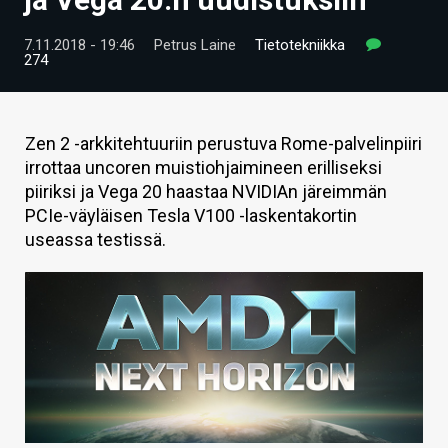
ARTIKKELIT
7.11.2018 - 19:46
Petrus Laine
Tietotekniikka
274
VIDEOT
TECHBBS
Zen 2 -arkkitehtuuriin perustuva Rome-palvelinpiiri
TIETOA
irrottaa uncoren muistiohjaimineen erilliseksi
piiriksi ja Vega 20 haastaa NVIDIAn järeimmän
HINTA.FI
PCIe-väyläisen Tesla V100 -laskentakortin
KAUPPA
useassa testissä.
VAIHDA TEEMA
HAKU