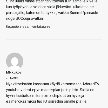
Siinä luulis viimeistään tarvitsevan IO:n samalle kivelle,
kun työpöydällä voidaan vielä järkevästi ulkoistaa se
piirisarjalle, kuten on tehtykkin, vaikka Summit/pinnacle
ridge SOCceja ovatkin.
Kirjaudu sisään vastataksesi
MRkukov
7.11.2018
Nyt viimeistään kannattaa käydä katsomassa AdoredTV
youtube videot epyc masterplan ja chiplets. Siellä on
hyvin lisätietoa miksi nämä chipletit on hyviä ja
esimerkiksi miksi tuo IO siirrettiin omalle piirille.