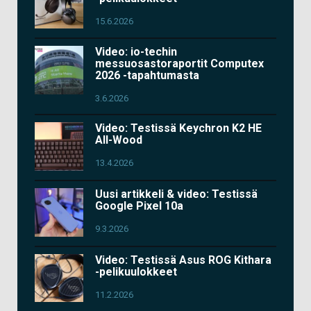
15.6.2026
Video: io-techin
messuosastoraportit Computex
2026 -tapahtumasta
3.6.2026
Video: Testissä Keychron K2 HE
All-Wood
13.4.2026
Uusi artikkeli & video: Testissä
Google Pixel 10a
9.3.2026
Video: Testissä Asus ROG Kithara
-pelikuulokkeet
11.2.2026