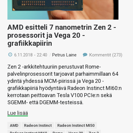
AMD esitteli 7 nanometrin Zen 2 -
prosessorit ja Vega 20 -
grafiikkapiirin
6.11.2018 - 22:40
/
Petrus Laine
Kommentit (273)
Zen 2 -arkkitehtuuriin perustuvat Rome-
palvelinprosessorit tarjoavat parhaimmillaan 64
ydintä yhdessä MCM-piirissä ja Vega 20 -
grafiikkapiiriä hyödyntävä Radeon Instinct MI60:n
kerrotaan peittoavan Tesla V100 PCIe:n sekä
SGEMM- että DGEMM-testeissä.
Lue lisää
AMD
Radeon Instinct
Radeon Instinct MI50