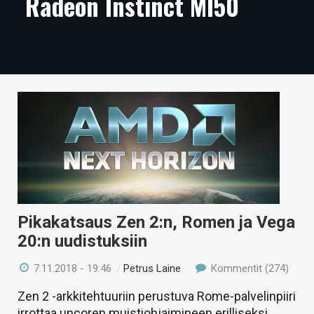
Radeon Instinct MI50
ARTIKKELIT
VIDEOT
TECHBBS
TIETOA
HINTA.FI
KAUPPA
VAIHDA TEEMA
Pikakatsaus Zen 2:n, Romen ja Vega
20:n uudistuksiin
HAKU
7.11.2018 - 19:46
/
Petrus Laine
Kommentit (274)
Zen 2 -arkkitehtuuriin perustuva Rome-palvelinpiiri
irrottaa uncoren muistiohjaimineen erilliseksi