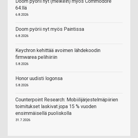
Doom pyörii nyt (melkein) myös Commodore
64:llä
6.8.2026
Doom pyörii nyt myös Paintissa
6.8.2026
Keychron kehittää avoimen lähdekoodin
firmwarea pelihiiriin
5.8.2026
Honor uudisti logonsa
5.8.2026
Counterpoint Research: Mobiilijärjestelmäpiirien
toimitukset laskivat jopa 15 % vuoden
ensimmäisellä puoliskolla
31.7.2026