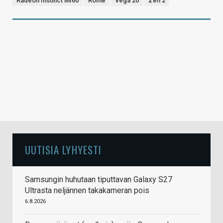
Radeon Instinct MI60
Rome
Vega 20
Zen 2
UUTISIA LYHYESTI
Samsungin huhutaan tiputtavan Galaxy S27
Ultrasta neljännen takakameran pois
6.8.2026