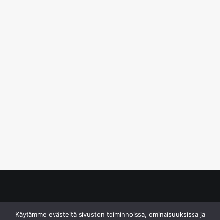
© S&J Media Oy
Käytämme evästeitä sivuston toiminnoissa, ominaisuuksissa ja