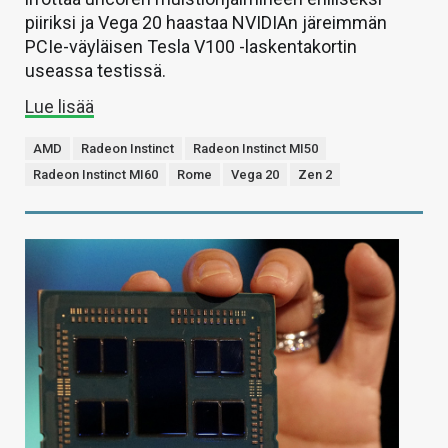
piiriksi ja Vega 20 haastaa NVIDIAn järeimmän
PCIe-väyläisen Tesla V100 -laskentakortin
useassa testissä.
Lue lisää
AMD
Radeon Instinct
Radeon Instinct MI50
Radeon Instinct MI60
Rome
Vega 20
Zen 2