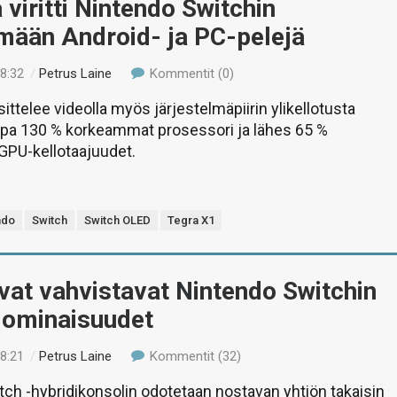
viritti Nintendo Switchin
mään Android- ja PC-pelejä
08:32
/
Petrus Laine
Kommentit (0)
ttelee videolla myös järjestelmäpiirin ylikellotusta
opa 130 % korkeammat prosessori ja lähes 65 %
PU-kellotaajuudet.
ndo
Switch
Switch OLED
Tegra X1
at vahvistavat Nintendo Switchin
 ominaisuudet
18:21
/
Petrus Laine
Kommentit (32)
ch -hybridikonsolin odotetaan nostavan yhtiön takaisin