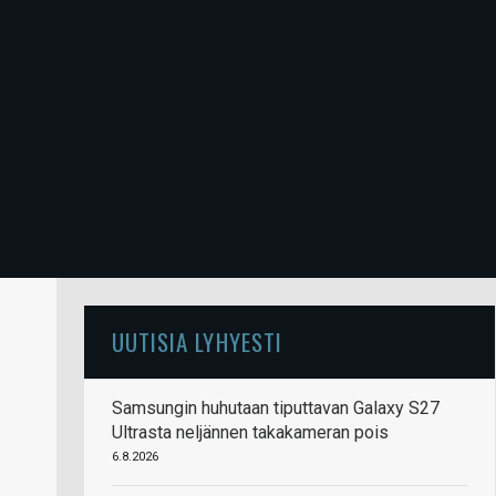
UUTISIA LYHYESTI
Samsungin huhutaan tiputtavan Galaxy S27
Ultrasta neljännen takakameran pois
6.8.2026