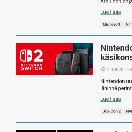
Arduinon ohja
Lue lisää
Microsoft
Nin
Nintendo
käsikons
2.4.2025 - 23
Nintendon uusi
lähinnä perin
Lue lisää
Joy-Con 2
NV