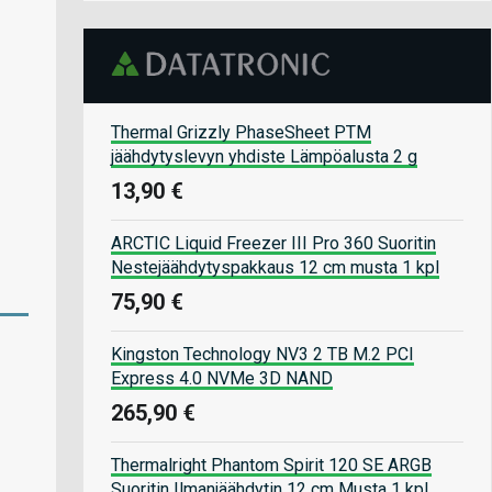
Thermal Grizzly PhaseSheet PTM
jäähdytyslevyn yhdiste Lämpöalusta 2 g
13,90 €
ARCTIC Liquid Freezer III Pro 360 Suoritin
Nestejäähdytyspakkaus 12 cm musta 1 kpl
75,90 €
Kingston Technology NV3 2 TB M.2 PCI
Express 4.0 NVMe 3D NAND
265,90 €
Thermalright Phantom Spirit 120 SE ARGB
Suoritin Ilmanjäähdytin 12 cm Musta 1 kpl