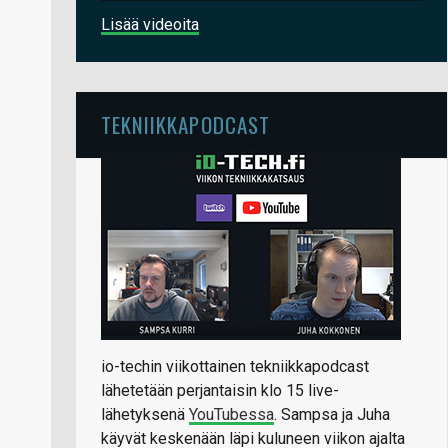
Lisää videoita
TEKNIIKKAPODCAST
io-techin viikottainen tekniikkapodcast
lähetetään perjantaisin klo 15 live-
lähetyksenä
YouTubessa
. Sampsa ja Juha
käyvät keskenään läpi kuluneen viikon ajalta