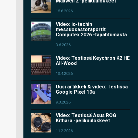
Maxwell 2 -pelikuulokkeet
15.6.2026
Video: io-techin
messuosastoraportit
Computex 2026 -tapahtumasta
3.6.2026
Video: Testissä Keychron K2 HE
All-Wood
13.4.2026
Uusi artikkeli & video: Testissä
Google Pixel 10a
9.3.2026
Video: Testissä Asus ROG
Kithara -pelikuulokkeet
11.2.2026