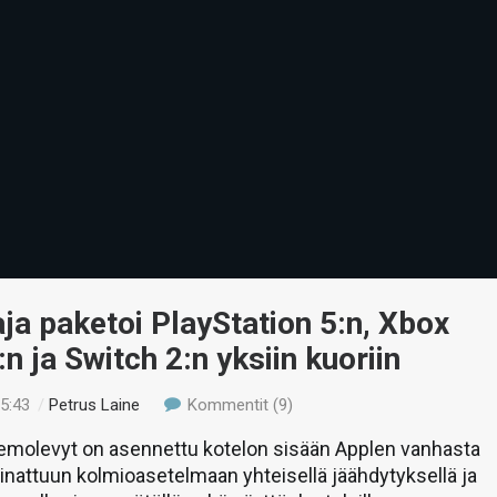
ja paketoi PlayStation 5:n, Xbox
:n ja Switch 2:n yksiin kuoriin
05:43
/
Petrus Laine
Kommentit (9)
emolevyt on asennettu kotelon sisään Applen vanhasta
inattuun kolmioasetelmaan yhteisellä jäähdytyksellä ja