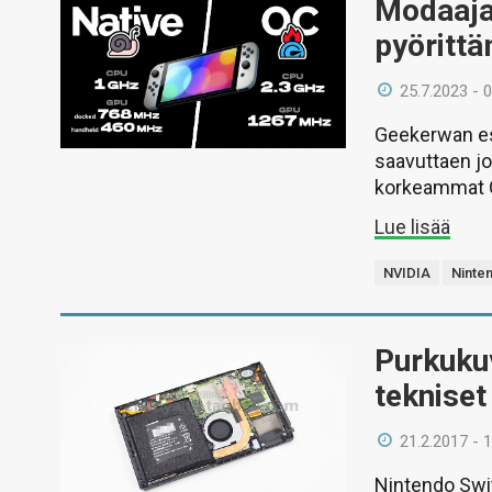
Modaaja 
pyörittä
25.7.2023 - 
Geekerwan esi
saavuttaen j
korkeammat G
Lue lisää
NVIDIA
Ninte
Purkukuv
tekniset
21.2.2017 - 
Nintendo Swit