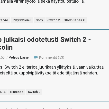
amalla virransyötöllä sekä näyttöulostuloilla.
tendo
PlayStation 5
Sony
Switch 2
Xbox Series X
 julkaisi odotetusti Switch 2 -
olin
:50
/
Petrus Laine
Kommentit (53)
 Switch 2 ei tarjoa juurikaan yllätyksiä, vaan vaikuttaa
teiseltä sukupolvipäivitykseltä edeltäjäänsä nähden.
IDIA
Nintendo
Switch 2