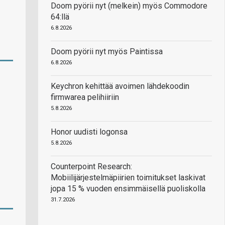
Doom pyörii nyt (melkein) myös Commodore
64:llä
6.8.2026
Doom pyörii nyt myös Paintissa
6.8.2026
Keychron kehittää avoimen lähdekoodin
firmwarea pelihiiriin
5.8.2026
Honor uudisti logonsa
5.8.2026
Counterpoint Research:
Mobiilijärjestelmäpiirien toimitukset laskivat
jopa 15 % vuoden ensimmäisellä puoliskolla
31.7.2026