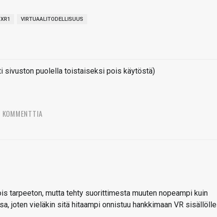
XR1
VIRTUAALITODELLISUUS
sivuston puolella toistaiseksi pois käytöstä)
7 KOMMENTTIA
u pois tarpeeton, mutta tehty suorittimesta muuten nopeampi kuin
 joten vieläkin sitä hitaampi onnistuu hankkimaan VR sisällölle