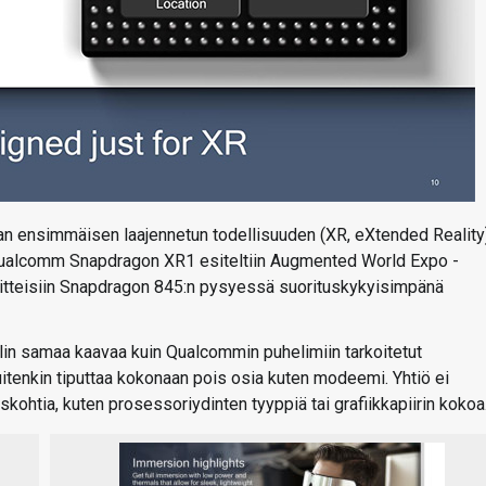
 ensimmäisen laajennetun todellisuuden (XR, eXtended Reality
an. Qualcomm Snapdragon XR1 esiteltiin Augmented World Expo -
laitteisiin Snapdragon 845:n pysyessä suorituskykyisimpänä
olin samaa kaavaa kuin Qualcommin puhelimiin tarkoitetut
u kuitenkin tiputtaa kokonaan pois osia kuten modeemi. Yhtiö ei
yiskohtia, kuten prosessoriydinten tyyppiä tai grafiikkapiirin kokoa