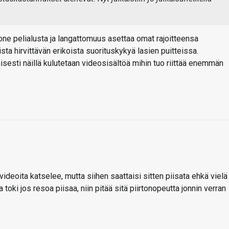
lone pelialusta ja langattomuus asettaa omat rajoitteensa
sta hirvittävän erikoista suorituskykyä lasien puitteissa.
jaisesti näillä kulutetaan videosisältöä mihin tuo riittää enemmän
D videoita katselee, mutta siihen saattaisi sitten piisata ehkä vielä
 toki jos resoa piisaa, niin pitää sitä piirtonopeutta jonnin verran