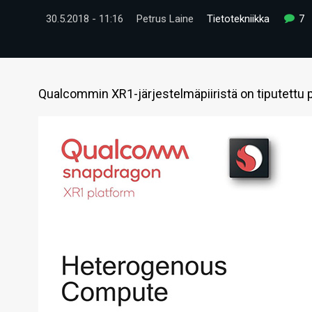
30.5.2018 - 11:16
Petrus Laine
Tietotekniikka
7
Qualcommin XR1-järjestelmäpiiristä on tiputettu 