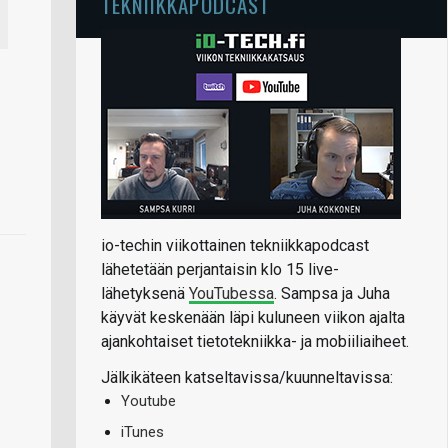
TEKNIIKKAPODCAST
io-techin viikottainen tekniikkapodcast
lähetetään perjantaisin klo 15 live-
lähetyksenä
YouTubessa
. Sampsa ja Juha
käyvät keskenään läpi kuluneen viikon ajalta
ajankohtaiset tietotekniikka- ja mobiiliaiheet.
Jälkikäteen katseltavissa/kuunneltavissa:
Youtube
iTunes