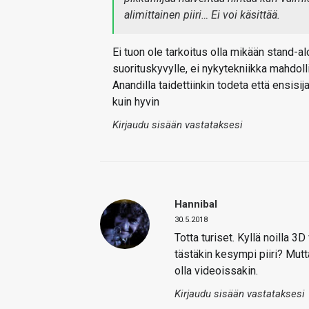
alimittainen piiri… Ei voi käsittää.
Ei tuon ole tarkoitus olla mikään stand-a
suorituskyvylle, ei nykytekniikka mahdolli
Anandilla taidettiinkin todeta että ensisi
kuin hyvin
Kirjaudu sisään vastataksesi
Hannibal
30.5.2018
Totta turiset. Kyllä noilla 3
tästäkin kesympi piiri? Mutta
olla videoissakin.
Kirjaudu sisään vastataksesi