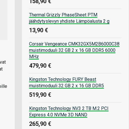
158,90 €
Thermal Grizzly PhaseSheet PTM
jäähdytyslevyn yhdiste Lämpöalusta 2 g
13,90 €
Corsair Vengeance CMK32GX5M2B6000C38
muistimoduuli 32 GB 2 x 16 GB DDR5 6000
MHz
vat
479,90 €
at
Kingston Technology FURY Beast
muistimoduuli 32 GB 2 x 16 GB DDR5
ille
519,90 €
Kingston Technology NV3 2 TB M.2 PCI
Express 4.0 NVMe 3D NAND
265,90 €