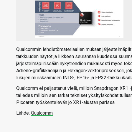
Qualcommin lehdistömateriaalien mukaan järjestelmäpii
tarkkuuden näytöt ja liikkeen seurannan kuudessa suunn
järjestelmäpiirissään nykytrendien mukaisesti myös tek
Adreno-grafiikkaohjain ja Hexagon-vektoriprosessori, j
lukujen murskaamisen INT8-, FP16- ja FP32-tarkkuuksill
Qualcomm ei paljastanut vielä, milloin Snapdragon XR1 -jär
tai edes milloin sen tarkat tekniset yksityiskohdat tullaa
Picoaren työskentelevän jo XR1-alustan parissa.
Lähde:
Qualcomm