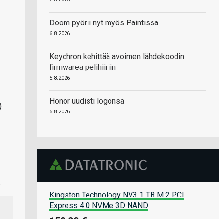
Doom pyörii nyt myös Paintissa
6.8.2026
Keychron kehittää avoimen lähdekoodin
firmwarea pelihiiriin
5.8.2026
Honor uudisti logonsa
)
5.8.2026
.
Kingston Technology NV3 1 TB M.2 PCI
Express 4.0 NVMe 3D NAND