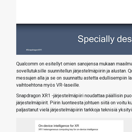
Qualcomm on esitellyt omien sanojensa mukaan maailman
sovellutuksille suunnitellun järjestelmäpiirin ja alust
messujen alla ja se on suunnattu astetta edullisempiin 
vaihtoehtona myös VR-laseille.
Snapdragon XR1 -järjestelmäpiiri noudattaa päällisin pu
järjestelmäpiirit. Piirin luonteesta johtuen siitä on voit
paljastanut vielä järjestelmäpiirin tarkkoja teknisiä yksit