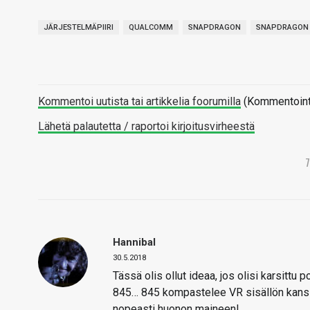
JÄRJESTELMÄPIIRI
QUALCOMM
SNAPDRAGON
SNAPDRAGON 
Kommentoi uutista tai artikkelia foorumilla
(Kommentointi 
Lähetä palautetta / raportoi kirjoitusvirheestä
Hannibal
30.5.2018
Tässä olis ollut ideaa, jos olisi karsitt
845… 845 kompastelee VR sisällön kanssa,
nopeasti huonon maineen!