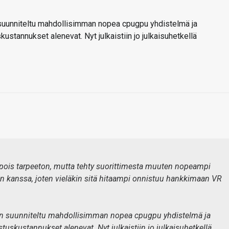
n suunniteltu mahdollisimman nopea cpugpu yhdistelmä ja
kustannukset alenevat. Nyt julkaistiin jo julkaisuhetkellä
ttu pois tarpeeton, mutta tehty suorittimesta muuten nopeampi
 kanssa, joten vieläkin sitä hitaampi onnistuu hankkimaan VR
ten suunniteltu mahdollisimman nopea cpugpu yhdistelmä ja
tuskustannukset alenevat. Nyt julkaistiin jo julkaisuhetkellä