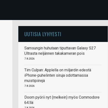
UUTISIA LYHYESTI
Samsungin huhutaan tiputtavan Galaxy S27
Ultrasta neljännen takakameran pois
7.8.2026
Tim Culpan: Applella on miljardin edestä
iPhone-puhelinten siruja odottamassa
muistipiirejä
7.8.2026
Doom pyörii nyt (melkein) myös Commodore
64:llä
7.8.2026