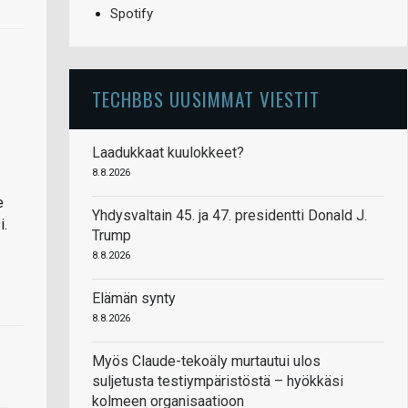
Spotify
TECHBBS UUSIMMAT VIESTIT
Laadukkaat kuulokkeet?
8.8.2026
e
Yhdysvaltain 45. ja 47. presidentti Donald J.
i.
Trump
8.8.2026
Elämän synty
8.8.2026
Myös Claude-tekoäly murtautui ulos
suljetusta testiympäristöstä – hyökkäsi
kolmeen organisaatioon