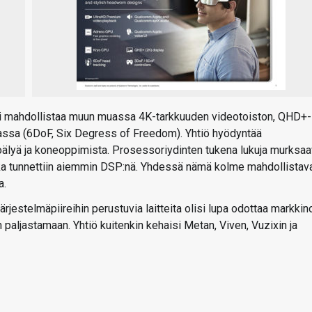
ri mahdollistaa muun muassa 4K-tarkkuuden videotoiston, QHD+-
assa (6DoF, Six Degress of Freedom). Yhtiö hyödyntää
oälyä ja koneoppimista. Prosessoriydinten tukena lukuja murksaa
oka tunnettiin aiemmin DSP:nä. Yhdessä nämä kolme mahdollistav
a.
jestelmäpiireihin perustuvia laitteita olisi lupa odottaa markkino
n paljastamaan. Yhtiö kuitenkin kehaisi Metan, Viven, Vuzixin ja