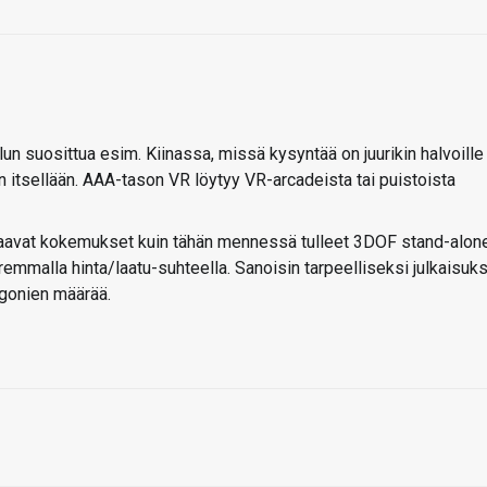
un suosittua esim. Kiinassa, missä kysyntää on juurikin halvoille
on itsellään. AAA-tason VR löytyy VR-arcadeista tai puistoista
aavat kokemukset kuin tähän mennessä tulleet 3DOF stand-alon
remmalla hinta/laatu-suhteella. Sanoisin tarpeelliseksi julkaisuks
ygonien määrää.