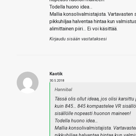
Todella huono idea…
Mallia konsolivalmistajista. Vartavaste
pikkuhiljaa halventaa hintaa kun valmistus
alimittainen piiri… Ei voi käsittää.
Kirjaudu sisään vastataksesi
Kaotik
30.5.2018
Hannibal
Tässä olis ollut ideaa, jos olisi karsi
kuin 845… 845 kompastelee VR sisällön
sisällölle nopeasti huonon maineen!
Todella huono idea…
Mallia konsolivalmistajista. Vartavas
pikkuhiljaa halventaa hintaa kun valmis