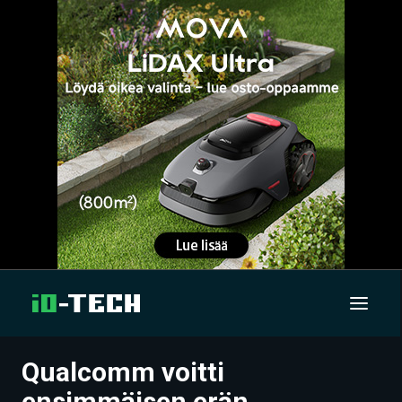
Qualcomm voitti
UUTISET
ensimmäisen erän