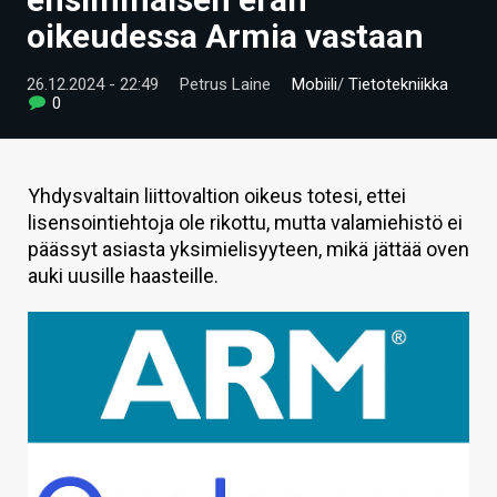
ARTIKKELIT
oikeudessa Armia vastaan
VIDEOT
26.12.2024 - 22:49
Petrus Laine
Mobiili
/
Tietotekniikka
0
TECHBBS
TIETOA
Yhdysvaltain liittovaltion oikeus totesi, ettei
HINTA.FI
lisensointiehtoja ole rikottu, mutta valamiehistö ei
päässyt asiasta yksimielisyyteen, mikä jättää oven
KAUPPA
auki uusille haasteille.
VAIHDA TEEMA
HAKU