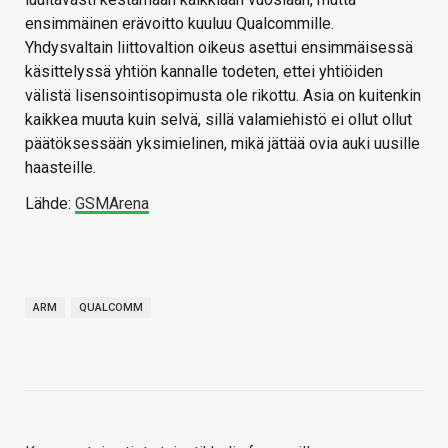
ensimmäinen erävoitto kuuluu Qualcommille.
Yhdysvaltain liittovaltion oikeus asettui ensimmäisessä
käsittelyssä yhtiön kannalle todeten, ettei yhtiöiden
välistä lisensointisopimusta ole rikottu. Asia on kuitenkin
kaikkea muuta kuin selvä, sillä valamiehistö ei ollut ollut
päätöksessään yksimielinen, mikä jättää ovia auki uusille
haasteille.
Lähde:
GSMArena
ARM
QUALCOMM