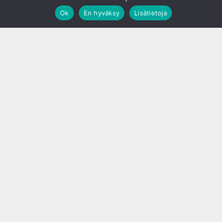
Ok
En hyväksy
Lisätietoja
;