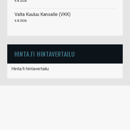
6.8.2026
Valta Kuuluu Kansalle (VKK)
6.8.2026
HINTA.FI HINTAVERTAILU
Hinta.fi hintavertailu