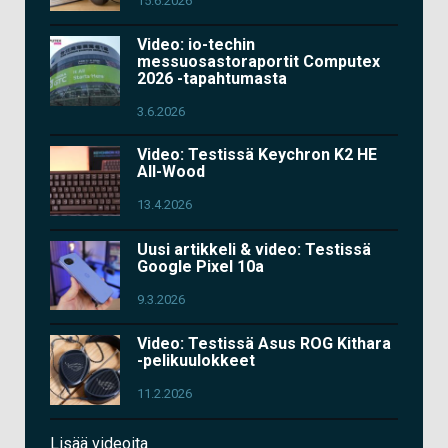
15.6.2026
Video: io-techin
messuosastoraportit Computex
2026 -tapahtumasta
3.6.2026
Video: Testissä Keychron K2 HE
All-Wood
13.4.2026
Uusi artikkeli & video: Testissä
Google Pixel 10a
9.3.2026
Video: Testissä Asus ROG Kithara
-pelikuulokkeet
11.2.2026
Lisää videoita