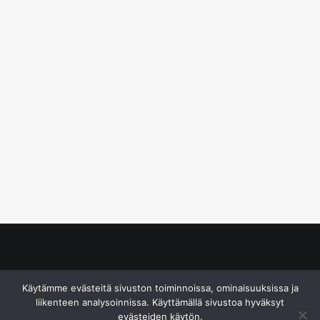
© S&J Media Oy
Käytämme evästeitä sivuston toiminnoissa, ominaisuuksissa ja
liikenteen analysoinnissa. Käyttämällä sivustoa hyväksyt
evästeiden käytön.