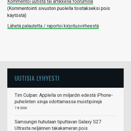
Kommentoi uutista tai artikkelia foorumilla
(Kommentointi sivuston puolella toistakseksi pois
käytöstä)
Lähetä palautetta / raportoi kirjoitusvirheestä
UUTISIA LYHYESTI
Tim Culpan: Applella on miljardin edestä iPhone-
puhelinten siruja odottamassa muistipiirejä
7.8.2026
Samsungin huhutaan tiputtavan Galaxy S27
Ultrasta neljännen takakameran pois