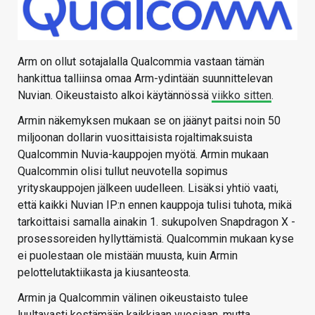
Arm on ollut sotajalalla Qualcommia vastaan tämän
hankittua talliinsa omaa Arm-ydintään suunnittelevan
Nuvian. Oikeustaisto alkoi käytännössä
viikko sitten
.
Armin näkemyksen mukaan se on jäänyt paitsi noin 50
miljoonan dollarin vuosittaisista rojaltimaksuista
Qualcommin Nuvia-kauppojen myötä. Armin mukaan
Qualcommin olisi tullut neuvotella sopimus
yrityskauppojen jälkeen uudelleen. Lisäksi yhtiö vaati,
että kaikki Nuvian IP:n ennen kauppoja tulisi tuhota, mikä
tarkoittaisi samalla ainakin 1. sukupolven Snapdragon X -
prosessoreiden hyllyttämistä. Qualcommin mukaan kyse
ei puolestaan ole mistään muusta, kuin Armin
pelottelutaktiikasta ja kiusanteosta.
Armin ja Qualcommin välinen oikeustaisto tulee
luultavasti kestämään kaikkiaan vuosiaan, mutta