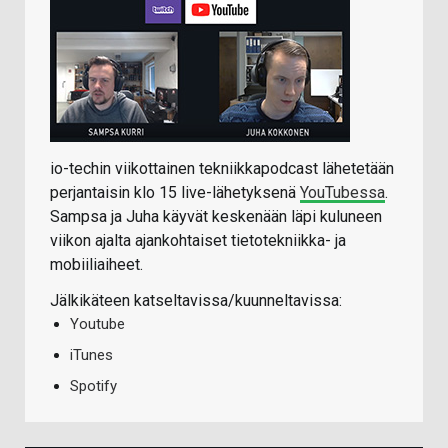
io-techin viikottainen tekniikkapodcast lähetetään
perjantaisin klo 15 live-lähetyksenä
YouTubessa
.
Sampsa ja Juha käyvät keskenään läpi kuluneen
viikon ajalta ajankohtaiset tietotekniikka- ja
mobiiliaiheet.
Jälkikäteen katseltavissa/kuunneltavissa:
Youtube
iTunes
Spotify