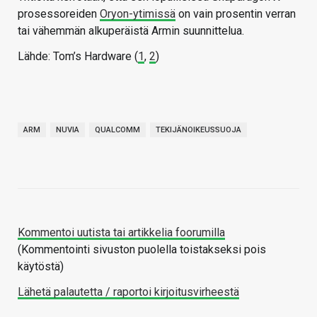
prosessoreiden
Oryon-ytimissä
on vain prosentin verran
tai vähemmän alkuperäistä Armin suunnittelua.
Lähde: Tom’s Hardware (
1
,
2
)
ARM
NUVIA
QUALCOMM
TEKIJÄNOIKEUSSUOJA
Kommentoi uutista tai artikkelia foorumilla
(Kommentointi sivuston puolella toistakseksi pois
käytöstä)
Lähetä palautetta / raportoi kirjoitusvirheestä