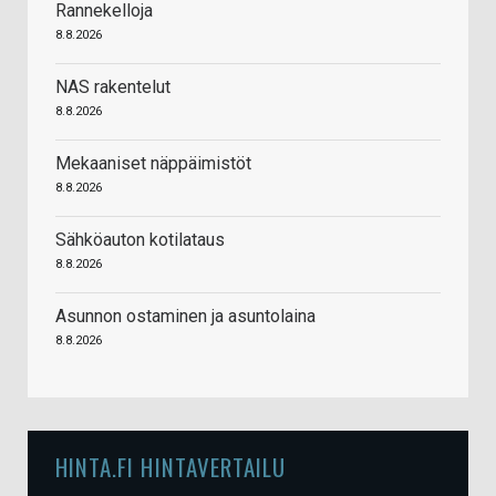
Rannekelloja
8.8.2026
NAS rakentelut
8.8.2026
Mekaaniset näppäimistöt
8.8.2026
Sähköauton kotilataus
8.8.2026
Asunnon ostaminen ja asuntolaina
8.8.2026
HINTA.FI HINTAVERTAILU