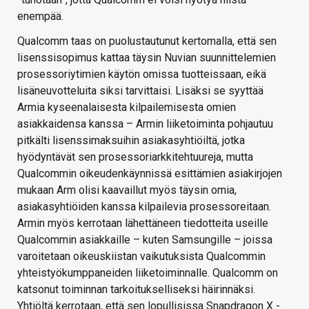
enempää.
Qualcomm taas on puolustautunut kertomalla, että sen
lisenssisopimus kattaa täysin Nuvian suunnittelemien
prosessoriytimien käytön omissa tuotteissaan, eikä
lisäneuvotteluita siksi tarvittaisi. Lisäksi se syyttää
Armia kyseenalaisesta kilpailemisesta omien
asiakkaidensa kanssa – Armin liiketoiminta pohjautuu
pitkälti lisenssimaksuihin asiakasyhtiöiltä, jotka
hyödyntävät sen prosessoriarkkitehtuureja, mutta
Qualcommin oikeudenkäynnissä esittämien asiakirjojen
mukaan Arm olisi kaavaillut myös täysin omia,
asiakasyhtiöiden kanssa kilpailevia prosessoreitaan.
Armin myös kerrotaan lähettäneen tiedotteita useille
Qualcommin asiakkaille – kuten Samsungille – joissa
varoitetaan oikeuskiistan vaikutuksista Qualcommin
yhteistyökumppaneiden liiketoiminnalle. Qualcomm on
katsonut toiminnan tarkoitukselliseksi häirinnäksi.
Yhtiöltä kerrotaan, että sen lopullisissa Snapdragon X -