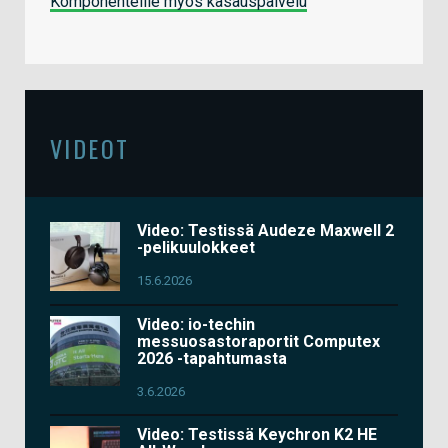
Komponenteille myös kasauspalvelu
VIDEOT
Video: Testissä Audeze Maxwell 2
-pelikuulokkeet
15.6.2026
Video: io-techin
messuosastoraportit Computex
2026 -tapahtumasta
3.6.2026
Video: Testissä Keychron K2 HE