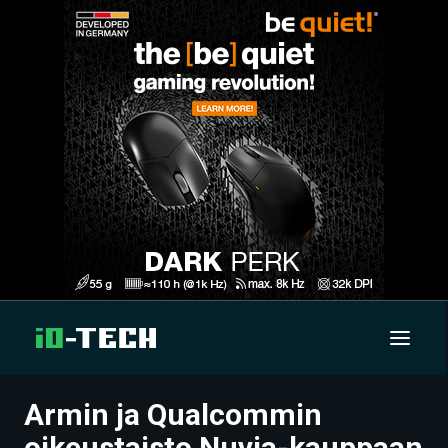
Armin ja Qualcommin
UUTISET
oikeustaisto Nuvia-kauppaan