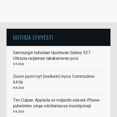
UUTISIA LYHYESTI
Samsungin huhutaan tiputtavan Galaxy S27
Ultrasta neljännen takakameran pois
8.8.2026
Doom pyörii nyt (melkein) myös Commodore
64:llä
8.8.2026
Tim Culpan: Applella on miljardin edestä iPhone-
puhelinten siruja odottamassa muistipiirejä
8.8.2026