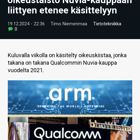
ARTIKKELIT
liittyen etenee käsittelyyn
VIDEOT
19.12.2024 - 22:36
Timo Niemenmaa
Tietotekniikka
0
TECHBBS
TIETOA
Kuluvalla viikolla on käsitelty oikeuskiistaa, jonka
HINTA.FI
takana on takana Qualcommin Nuvia-kauppa
vuodelta 2021.
KAUPPA
VAIHDA TEEMA
HAKU