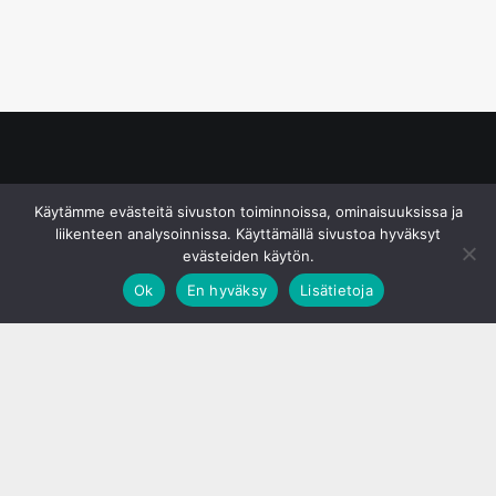
© S&J Media Oy
Käytämme evästeitä sivuston toiminnoissa, ominaisuuksissa ja
liikenteen analysoinnissa. Käyttämällä sivustoa hyväksyt
evästeiden käytön.
Ok
En hyväksy
Lisätietoja
;