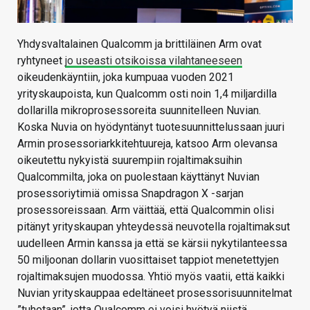
Yhdysvaltalainen Qualcomm ja brittiläinen Arm ovat
ryhtyneet
jo useasti otsikoissa vilahtaneeseen
oikeudenkäyntiin, joka kumpuaa vuoden 2021
yrityskaupoista, kun Qualcomm osti noin 1,4 miljardilla
dollarilla mikroprosessoreita suunnitelleen Nuvian.
Koska Nuvia on hyödyntänyt tuotesuunnittelussaan juuri
Armin prosessoriarkkitehtuureja, katsoo Arm olevansa
oikeutettu nykyistä suurempiin rojaltimaksuihin
Qualcommilta, joka on puolestaan käyttänyt Nuvian
prosessoriytimiä omissa Snapdragon X -sarjan
prosessoreissaan. Arm väittää, että Qualcommin olisi
pitänyt yrityskaupan yhteydessä neuvotella rojaltimaksut
uudelleen Armin kanssa ja että se kärsii nykytilanteessa
50 miljoonan dollarin vuosittaiset tappiot menetettyjen
rojaltimaksujen muodossa. Yhtiö myös vaatii, että kaikki
Nuvian yrityskauppaa edeltäneet prosessorisuunnitelmat
”tuhotaan”, jotta Qualcomm ei voisi hyötyä niistä