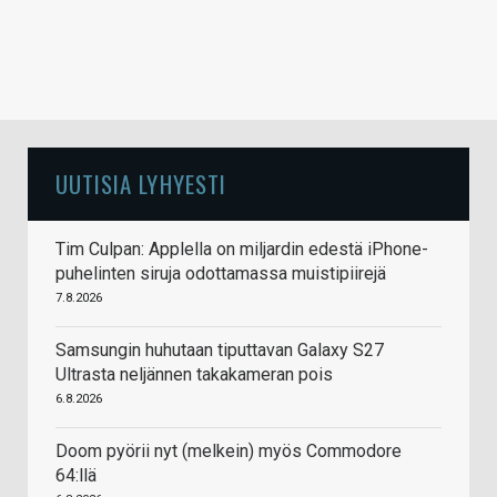
UUTISIA LYHYESTI
Tim Culpan: Applella on miljardin edestä iPhone-
puhelinten siruja odottamassa muistipiirejä
7.8.2026
Samsungin huhutaan tiputtavan Galaxy S27
Ultrasta neljännen takakameran pois
6.8.2026
Doom pyörii nyt (melkein) myös Commodore
64:llä