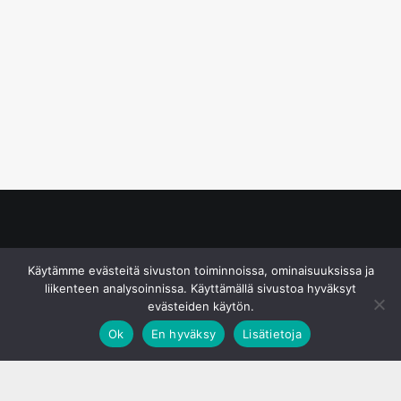
© S&J Media Oy
Käytämme evästeitä sivuston toiminnoissa, ominaisuuksissa ja
liikenteen analysoinnissa. Käyttämällä sivustoa hyväksyt
evästeiden käytön.
Ok
En hyväksy
Lisätietoja
;