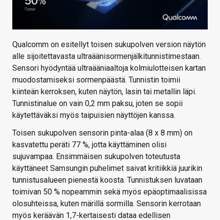
Qualcomm on esitellyt toisen sukupolven version näytön
alle sijoitettavasta ultraäänisormenjälkitunnistimestaan.
Sensori hyödyntää ultraääniaaltoja kolmiulotteisen kartan
muodostamiseksi sormenpäästä. Tunnistin toimii
kiinteän kerroksen, kuten näytön, lasin tai metallin läpi.
Tunnistinalue on vain 0,2 mm paksu, joten se sopii
käytettäväksi myös taipuisien näyttöjen kanssa.
Toisen sukupolven sensorin pinta-alaa (8 x 8 mm) on
kasvatettu peräti 77 %, jotta käyttäminen olisi
sujuvampaa. Ensimmäisen sukupolven toteutusta
käyttäneet Samsungin puhelimet saivat kritiikkiä juurikin
tunnistusalueen pienestä koosta. Tunnistuksen luvataan
toimivan 50 % nopeammin sekä myös epäoptimaalisissa
olosuhteissa, kuten märillä sormilla. Sensorin kerrotaan
myös keräävän 1,7-kertaisesti dataa edellisen