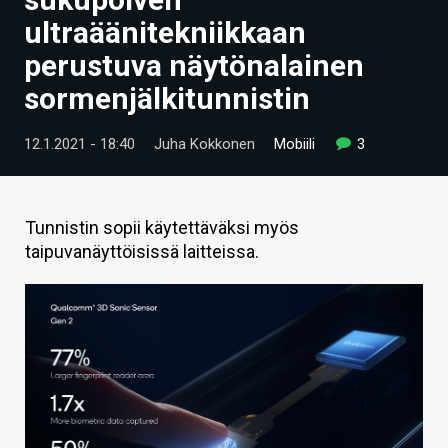
ARTIKKELIT
ultraäänitekniikkaan
perustuva näytönalainen
VIDEOT
sormenjälkitunnistin
TECHBBS
12.1.2021 - 18:40
Juha Kokkonen
Mobiili
3
TIETOA
HINTA.FI
Tunnistin sopii käytettäväksi myös
KAUPPA
taipuvanäyttöisissä laitteissa.
VAIHDA TEEMA
HAKU