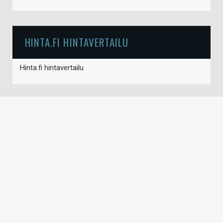
HINTA.FI HINTAVERTAILU
Hinta.fi hintavertailu