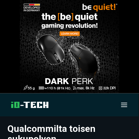
Qualcommilta toisen
UUTISET
sukupolven