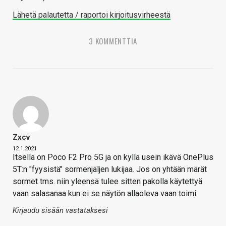
Lähetä palautetta / raportoi kirjoitusvirheestä
3 KOMMENTTIA
Zxcv
12.1.2021
Itsellä on Poco F2 Pro 5G ja on kyllä usein ikävä OnePlus
5T:n "fyysistä" sormenjäljen lukijaa. Jos on yhtään märät
sormet tms. niin yleensä tulee sitten pakolla käytettyä
vaan salasanaa kun ei se näytön allaoleva vaan toimi.
Kirjaudu sisään vastataksesi