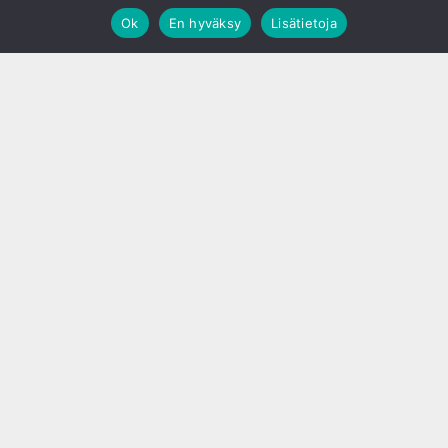
Ok
En hyväksy
Lisätietoja
;