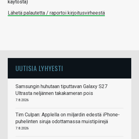
käytöstä)
Lähetä palautetta / raportoi kirjoitusvirheestä
UUTISIA LYHYESTI
Samsungin huhutaan tiputtavan Galaxy S27
Ultrasta neljännen takakameran pois
7.8.2026
Tim Culpan: Applella on miljardin edestä iPhone-
puhelinten siruja odottamassa muistipiirejä
7.8.2026