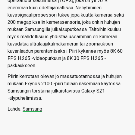
operaatiota sekunnissa (TOPS), joka on yli 70 %
enemmän kuin edeltäjämallissa. Neliytiminen
kuvasignaaliprosessori tukee jopa kuutta kameraa sekä
200 megapikselin kamerasensoria, joka onkin huhujen
mukaan Samsungilla julkaisuputkessa. Taitoihin kuuluu
myös mahdollisuus yhdistää useamman eri kameran
kuvadataa ultralaajakulmakameran tai zoomauksen
kuvanlaadun parantamiseksi. Piiri kykenee myös 8K 60
FPS H.265 -videopurkuun ja 8K 30 FPS H.265 -
pakkaukseen.
Piirin kerrotaan olevan jo massatuotannossa ja huhujen
mukaan Exynos 2100 -piiri tullaan näkemään käytössä
Samsungin torstaina julkaistavissa Galaxy S21
-älypuhelimissa.
Lähde:
Samsung