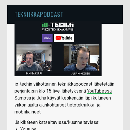
TEKNIIKKAPODCAST
io-techin viikottainen tekniikkapodcast lähetetään
perjantaisin klo 15 live-lähetyksenä
YouTubessa
.
Sampsa ja Juha käyvät keskenään läpi kuluneen
viikon ajalta ajankohtaiset tietotekniikka- ja
mobiiliaiheet.
Jälkikäteen katseltavissa/kuunneltavissa:
Youtube