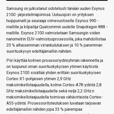
Samsung on julkistanut odotetusti tänään uuden Exynos
2100 -järjestelmäpiirinsä. Uutuuspiiri on yrityksen
huippumalli ja seuraaja viimevuotiselle Exynos 990 -
mallille ja kilpailija Qualcommin uudelle Snapdragon 888 -
mallille. Exynos 2100 valmistetaan Samsungin viiden
nanometrin EUV-valmistusprosessilla, joka mahdollistaa
20 % alhaisemman virrankulutuksen ja 10 % paremman
suorituskyvyn edeltäjämalliin nähden.
Piiri käyttää kolmen prosesoriydinryhmän rakennetta ja
on luopunut oman suorituskykyisen ytimen käytöstä.
Exynos 2100 sisältää yhden erittäin suorituskykyisen
Cortex-X1-pohjaisen ytimen 2,9 GHz
maksimikellotaajuudella, kolme Cortex-A78-ydintä 2,8
GHz maksimikellotaajuudella sekä neljä 2,2 GHz:n
maksimikellotaajuudella toimivaa vähävirtaista Cortex-
A55-ydintä. Prosessoritoteutuksen luvataan tarjoavan
edeltäjämalliin nähden jopa 33 % parempaa