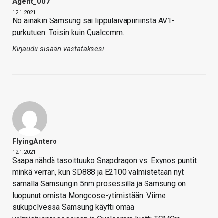
Agent_007
12.1.2021
No ainakin Samsung sai lippulaivapiiriinstä AV1-
purkutuen. Toisin kuin Qualcomm.
Kirjaudu sisään vastataksesi
FlyingAntero
12.1.2021
Saapa nähdä tasoittuuko Snapdragon vs. Exynos puntit
minkä verran, kun SD888 ja E2100 valmistetaan nyt
samalla Samsungin 5nm prosessilla ja Samsung on
luopunut omista Mongoose-ytimistään. Viime
sukupolvessa Samsung käytti omaa