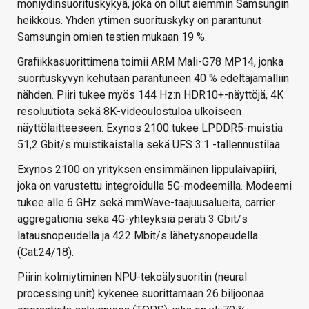
moniydinsuorituskykyä, joka on ollut aiemmin Samsungin
heikkous. Yhden ytimen suorituskyky on parantunut
Samsungin omien testien mukaan 19 %.
Grafiikkasuorittimena toimii ARM Mali-G78 MP14, jonka
suorituskyvyn kehutaan parantuneen 40 % edeltäjämalliin
nähden. Piiri tukee myös 144 Hz:n HDR10+-näyttöjä, 4K
resoluutiota sekä 8K-videoulostuloa ulkoiseen
näyttölaitteeseen. Exynos 2100 tukee LPDDR5-muistia
51,2 Gbit/s muistikaistalla sekä UFS 3.1 -tallennustilaa.
Exynos 2100 on yrityksen ensimmäinen lippulaivapiiri,
joka on varustettu integroidulla 5G-modeemilla. Modeemi
tukee alle 6 GHz sekä mmWave-taajuusalueita, carrier
aggregationia sekä 4G-yhteyksiä peräti 3 Gbit/s
latausnopeudella ja 422 Mbit/s lähetysnopeudella
(Cat.24/18).
Piirin kolmiytiminen NPU-tekoälysuoritin (neural
processing unit) kykenee suorittamaan 26 biljoonaa