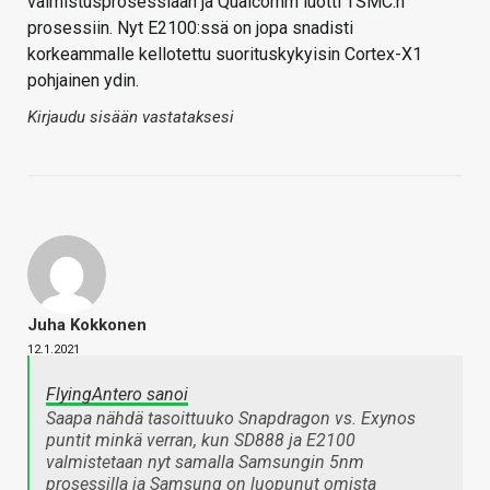
valmistusprosessiaan ja Qualcomm luotti TSMC:n
prosessiin. Nyt E2100:ssä on jopa snadisti
korkeammalle kellotettu suorituskykyisin Cortex-X1
pohjainen ydin.
Kirjaudu sisään vastataksesi
Juha Kokkonen
12.1.2021
FlyingAntero sanoi
Saapa nähdä tasoittuuko Snapdragon vs. Exynos
puntit minkä verran, kun SD888 ja E2100
valmistetaan nyt samalla Samsungin 5nm
prosessilla ja Samsung on luopunut omista