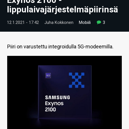
ARTIKKELIT
lippulaivajärjestelmäpiirinsä
VIDEOT
12.1.2021 - 17:42
Juha Kokkonen
Mobiili
3
TECHBBS
TIETOA
Piiri on varustettu integroidulla 5G-modeemilla.
HINTA.FI
KAUPPA
VAIHDA TEEMA
HAKU