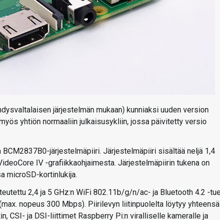
yhdysvaltalaisen järjestelmän mukaan) kunniaksi uuden version
yös yhtiön normaaliin julkaisusykliin, jossa päivitetty versio
CM2837B0-järjestelmäpiiri. Järjestelmäpiiri sisältää neljä 1,4
ideoCore IV -grafiikkaohjaimesta. Järjestelmäpiirin tukena on
a microSD-kortinlukija.
utettu 2,4 ja 5 GHz:n WiFi 802.11b/g/n/ac- ja Bluetooth 4.2 -tu
(max. nopeus 300 Mbps). Piirilevyn liitinpuolelta löytyy yhteensä
in, CSI- ja DSI-liittimet Raspberry Pi:n viralliselle kameralle ja