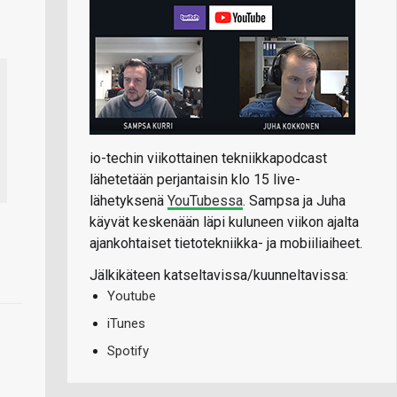
io-techin viikottainen tekniikkapodcast
lähetetään perjantaisin klo 15 live-
lähetyksenä
YouTubessa
. Sampsa ja Juha
käyvät keskenään läpi kuluneen viikon ajalta
ajankohtaiset tietotekniikka- ja mobiiliaiheet.
Jälkikäteen katseltavissa/kuunneltavissa:
Youtube
iTunes
Spotify