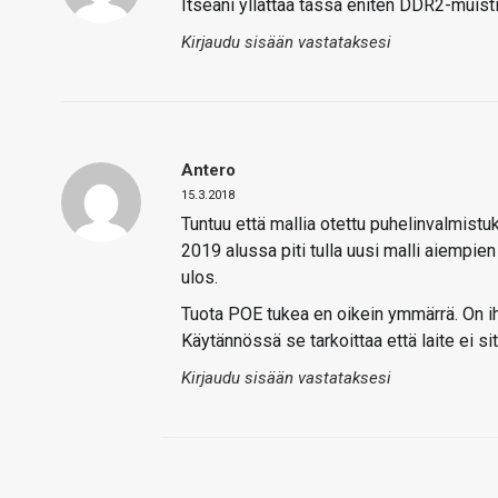
Itseäni yllättää tässä eniten DDR2-muisti.
Kirjaudu sisään vastataksesi
Antero
15.3.2018
Tuntuu että mallia otettu puhelinvalmistuk
2019 alussa piti tulla uusi malli aiempien
ulos.
Tuota POE tukea en oikein ymmärrä. On ihan
Käytännössä se tarkoittaa että laite ei sit
Kirjaudu sisään vastataksesi