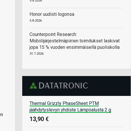
5.8.2026
Honor uudisti logonsa
5.8.2026
Counterpoint Research:
Mobiilijärjestelmäpiirien toimitukset laskivat
jopa 15 % vuoden ensimmäisellä puoliskolla
31.7.2026
Thermal Grizzly PhaseSheet PTM
jäähdytyslevyn yhdiste Lämpöalusta 2 g
en
13,90 €