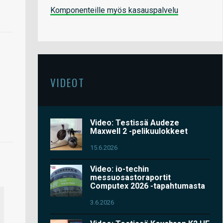
Komponenteille myös kasauspalvelu
VIDEOT
Video: Testissä Audeze
Maxwell 2 -pelikuulokkeet
15.6.2026
Video: io-techin
messuosastoraportit
Computex 2026 -tapahtumasta
3.6.2026