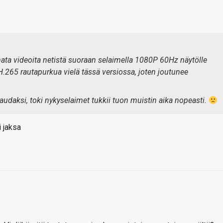
imata videoita netistä suoraan selaimella 1080P 60Hz näytölle
e H.265 rautapurkua vielä tässä versiossa, joten joutunee
audaksi, toki nykyselaimet tukkii tuon muistin aika nopeasti.
i jaksa