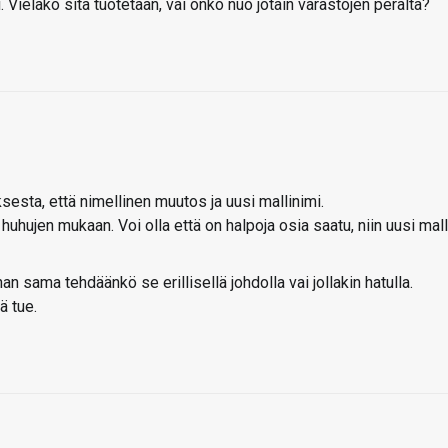
 Vieläkö sitä tuotetaan, vai onko nuo jotain varastojen perältä?
sesta, että nimellinen muutos ja uusi mallinimi.
 huhujen mukaan. Voi olla että on halpoja osia saatu, niin uusi mall
 sama tehdäänkö se erillisellä johdolla vai jollakin hatulla.
ä tue.