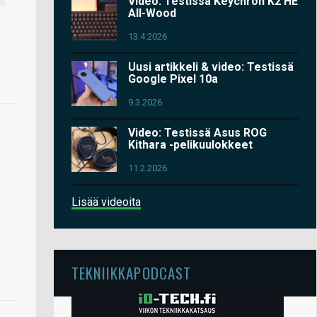
Video: Testissä Keychron K2 HE
All-Wood
13.4.2026
Uusi artikkeli & video: Testissä
Google Pixel 10a
9.3.2026
Video: Testissä Asus ROG
Kithara -pelikuulokkeet
11.2.2026
Lisää videoita
TEKNIIKKAPODCAST