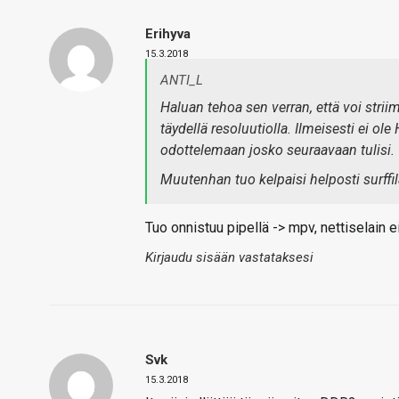
Erihyva
15.3.2018
ANTI_L
Haluan tehoa sen verran, että voi stri
täydellä resoluutiolla. Ilmeisesti ei ol
odottelemaan josko seuraavaan tulisi.
Muutenhan tuo kelpaisi helposti surffil
Tuo onnistuu pipellä -> mpv, nettiselain e
Kirjaudu sisään vastataksesi
Svk
15.3.2018