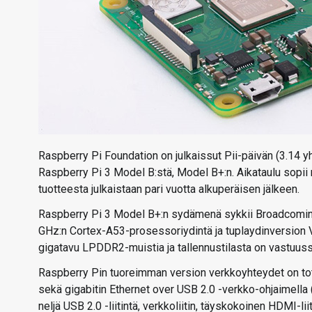
Raspberry Pi Foundation on julkaissut Pii-päivän (3.14 
Raspberry Pi 3 Model B:stä, Model B+:n. Aikataulu sopii m
tuotteesta julkaistaan pari vuotta alkuperäisen jälkeen.
Raspberry Pi 3 Model B+:n sydämenä sykkii Broadcomin B
GHz:n Cortex-A53-prosessoriydintä ja tuplaydinversion V
gigatavu LPDDR2-muistia ja tallennustilasta on vastuuss
Raspberry Pin tuoreimman version verkkoyhteydet on tote
sekä gigabitin Ethernet over USB 2.0 -verkko-ohjaimella 
neljä USB 2.0 -liitintä, verkkoliitin, täyskokoinen HDMI-liit