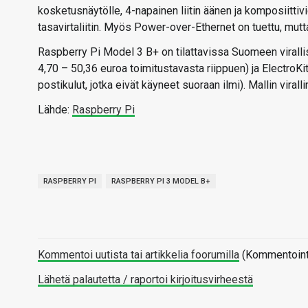
kosketusnäytölle, 4-napainen liitin äänen ja komposiittiv
tasavirtaliitin. Myös Power-over-Ethernet on tuettu, mutt
Raspberry Pi Model 3 B+ on tilattavissa Suomeen virallis
4,70 – 50,36 euroa toimitustavasta riippuen) ja ElectroKi
postikulut, jotka eivät käyneet suoraan ilmi). Mallin viral
Lähde:
Raspberry Pi
RASPBERRY PI
RASPBERRY PI 3 MODEL B+
Kommentoi uutista tai artikkelia foorumilla
(Kommentointi 
Lähetä palautetta / raportoi kirjoitusvirheestä