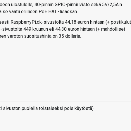
ideon ulostulolle, 40-pinnin GPIO-pinnirivistö sekä 5V/2,5A:n
a se vaatii erillisen PoE HAT -lisäosan.
esti RaspberryPi.dk-sivustolta 44,18 euron hintaan (+ postikulut
t-sivustolta 449 kruunun eli 44,30 euron hintaan (+ mahdolliset
linen veroton suositushinta on 35 dollaria.
sivuston puolella toistaiseksi pois käytöstä)