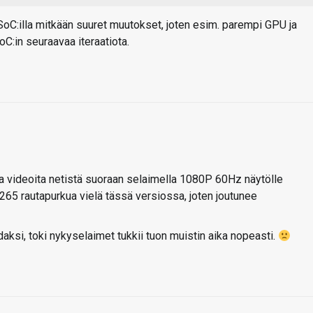
 SoC:illa mitkään suuret muutokset, joten esim. parempi GPU ja
C:in seuraavaa iteraatiota.
ata videoita netistä suoraan selaimella 1080P 60Hz näytölle
H.265 rautapurkua vielä tässä versiossa, joten joutunee
daksi, toki nykyselaimet tukkii tuon muistin aika nopeasti.