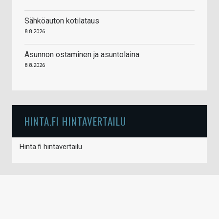
Sähköauton kotilataus
8.8.2026
Asunnon ostaminen ja asuntolaina
8.8.2026
HINTA.FI HINTAVERTAILU
Hinta.fi hintavertailu