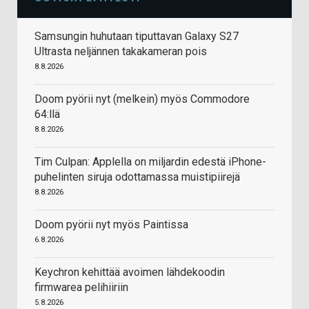
Samsungin huhutaan tiputtavan Galaxy S27
Ultrasta neljännen takakameran pois
8.8.2026
Doom pyörii nyt (melkein) myös Commodore
64:llä
8.8.2026
Tim Culpan: Applella on miljardin edestä iPhone-
puhelinten siruja odottamassa muistipiirejä
8.8.2026
Doom pyörii nyt myös Paintissa
6.8.2026
Keychron kehittää avoimen lähdekoodin
firmwarea pelihiiriin
5.8.2026