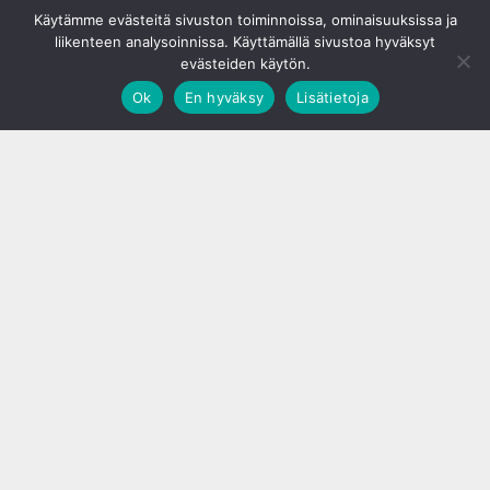
© S&J Media Oy
Käytämme evästeitä sivuston toiminnoissa, ominaisuuksissa ja
liikenteen analysoinnissa. Käyttämällä sivustoa hyväksyt
evästeiden käytön.
Ok
En hyväksy
Lisätietoja
;