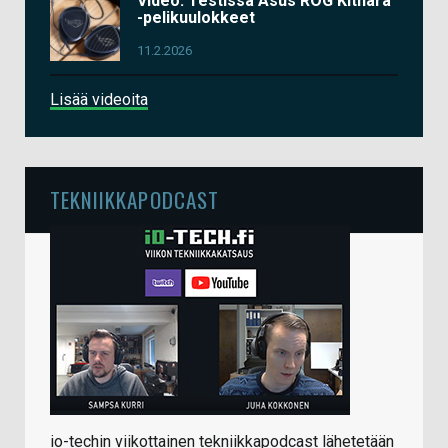
Video: Testissä Asus ROG Kithara
-pelikuulokkeet
11.2.2026
Lisää videoita
TEKNIIKKAPODCAST
io-techin viikottainen tekniikkapodcast lähetetään