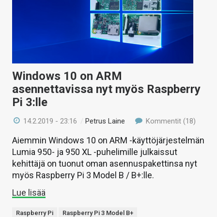
KAUPPA
VAIHDA TEEMA
Windows 10 on ARM
HAKU
asennettavissa nyt myös Raspberry
Pi 3:lle
14.2.2019 - 23:16
/
Petrus Laine
Kommentit (18)
Aiemmin Windows 10 on ARM -käyttöjärjestelmän
Lumia 950- ja 950 XL -puhelimille julkaissut
kehittäjä on tuonut oman asennuspakettinsa nyt
myös Raspberry Pi 3 Model B / B+:lle.
Lue lisää
Raspberry Pi
Raspberry Pi 3 Model B+