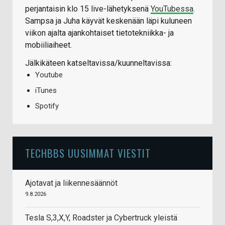
perjantaisin klo 15 live-lähetyksenä
YouTubessa
.
Sampsa ja Juha käyvät keskenään läpi kuluneen
viikon ajalta ajankohtaiset tietotekniikka- ja
mobiiliaiheet.
Jälkikäteen katseltavissa/kuunneltavissa:
Youtube
iTunes
Spotify
TECHBBS UUSIMMAT VIESTIT
Ajotavat ja liikennesäännöt
9.8.2026
Tesla S,3,X,Y, Roadster ja Cybertruck yleistä