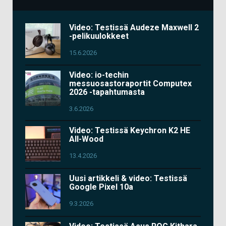
Video: Testissä Audeze Maxwell 2
-pelikuulokkeet
15.6.2026
Video: io-techin
messuosastoraportit Computex
2026 -tapahtumasta
3.6.2026
Video: Testissä Keychron K2 HE
All-Wood
13.4.2026
Uusi artikkeli & video: Testissä
Google Pixel 10a
9.3.2026