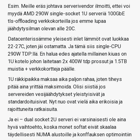
Esim. Meille eräs johtava serverivendor ilmoitti, ettei voi
myydä AMD 290W single-socket 1U serveriä 100GbE
tls-offloading verkkokorteilla jos emme lupaa
jäähdytysilman olevan alle 20C.
Datacenterissämme yleisesti inlet lämmöt ovat luokkaa
22-27C, joten jäi ostamatta. Ja tämä siis single-CPU
290W TDP:llä. En halua edes ajatella millainen kiuas on
1U kotelo johon laitetaan 2x 400W tdp prossut ja 1.5TB
muistia + verkkokortteja päälle.
1U räkkipaikka maksaa aika paljon rahaa, joten tiheys
pitää aina yrittää maksimoida. Olisi siistiä jos
servereiden vesijäähdytykset yleistyisivät ja
standardoituisivat. Nyt nuo ovat vielä aika erikoisia ja
rajoittuneita ratkaisuita.
Ja ei – dual socket 2U serveri ei varsinaisesti ole aina
hyvä vaihtoehto, koska monet softat eivät skaalaa
täydellisesti NUMA alustoille ja konffauksen optimointiin