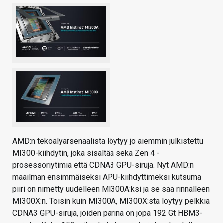
AMD:n tekoälyarsenaalista löytyy jo aiemmin julkistettu
MI300-kiihdytin, joka sisältää sekä Zen 4 -
prosessoriytimiä että CDNA3 GPU-siruja. Nyt AMD:n
maailman ensimmäiseksi APU-kiihdyttimeksi kutsuma
piiri on nimetty uudelleen MI300A:ksi ja se saa rinnalleen
MI300X:n. Toisin kuin MI300A, MI300X:stä löytyy pelkkiä
CDNA3 GPU-siruja, joiden parina on jopa 192 Gt HBM3-