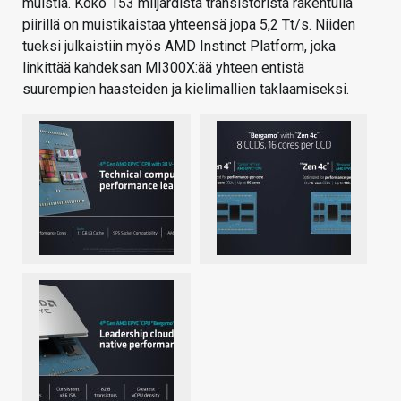
muistia. Koko 153 miljardista transistorista rakentulla
piirillä on muistikaistaa yhteensä jopa 5,2 Tt/s. Niiden
tueksi julkaistiin myös AMD Instinct Platform, joka
linkittää kahdeksan MI300X:ää yhteen entistä
suurempien haasteiden ja kielimallien taklaamiseksi.