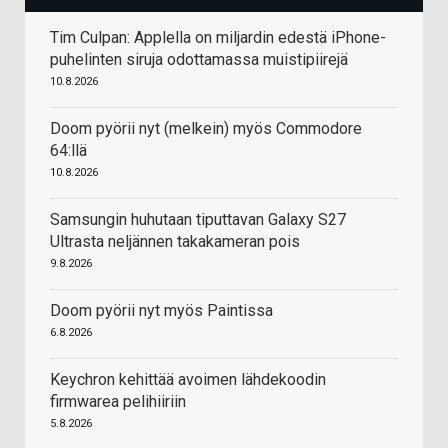
Tim Culpan: Applella on miljardin edestä iPhone-
puhelinten siruja odottamassa muistipiirejä
10.8.2026
Doom pyörii nyt (melkein) myös Commodore
64:llä
10.8.2026
Samsungin huhutaan tiputtavan Galaxy S27
Ultrasta neljännen takakameran pois
9.8.2026
Doom pyörii nyt myös Paintissa
6.8.2026
Keychron kehittää avoimen lähdekoodin
firmwarea pelihiiriin
5.8.2026