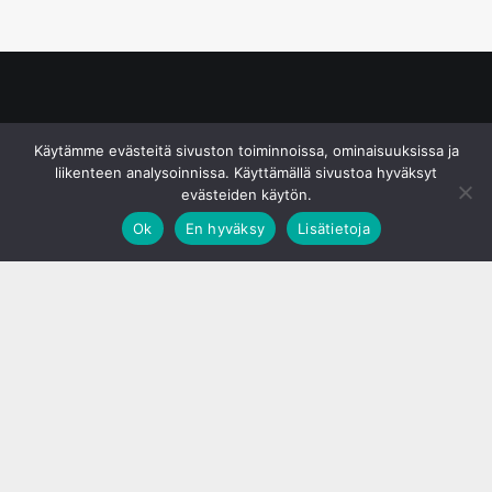
© S&J Media Oy
Käytämme evästeitä sivuston toiminnoissa, ominaisuuksissa ja
liikenteen analysoinnissa. Käyttämällä sivustoa hyväksyt
evästeiden käytön.
Ok
En hyväksy
Lisätietoja
;