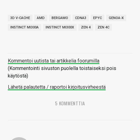
3D V-CACHE
AMD
BERGAMO
CDNA3
EPYC
GENOA-X
INSTINCT MI300A
INSTINCT MI300X
ZEN 4
ZEN 4C
Kommentoi uutista tai artikkelia foorumilla
(Kommentointi sivuston puolella toistaiseksi pois
käytöstä)
Lähetä palautetta / raportoi kirjoitusvirheestä
5 KOMMENTTIA