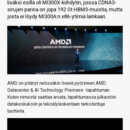
lisäksi esillä oli MI300X-kiihdytin, joissa CDNA3-
KAUPPA
sirujen parina on jopa 192 Gt HBM3-muistia, mutta
josta ei löydy MI300A:n x86-ytimiä lainkaan.
VAIHDA TEEMA
HAKU
AMD on pitänyt netissäkin livenä pyörineen AMD
Datacenter & AI Technology Premiere -tapahtuman.
Kuten nimestä saattaa arvata, tapahtumassa julkaistiin
datakeskuksiin ja tekoälylaskentaan tarkoitettuja
tuotteita.