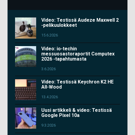
Video: Testissä Audeze Maxwell 2
-pelikuulokkeet
15.6.2026
Video: io-techin
messuosastoraportit Computex
2026 -tapahtumasta
3.6.2026
Video: Testissä Keychron K2 HE
All-Wood
13.4.2026
Uusi artikkeli & video: Testissä
Google Pixel 10a
9.3.2026