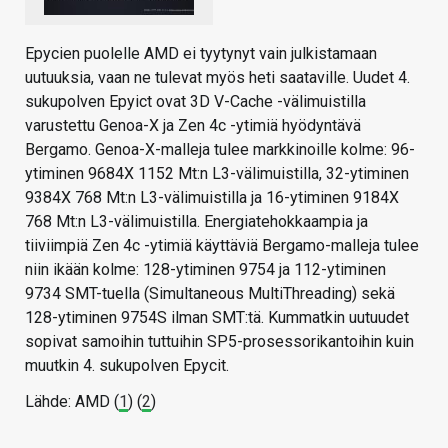
Epycien puolelle AMD ei tyytynyt vain julkistamaan
uutuuksia, vaan ne tulevat myös heti saataville. Uudet 4.
sukupolven Epyict ovat 3D V-Cache -välimuistilla
varustettu Genoa-X ja Zen 4c -ytimiä hyödyntävä
Bergamo. Genoa-X-malleja tulee markkinoille kolme: 96-
ytiminen 9684X 1152 Mt:n L3-välimuistilla, 32-ytiminen
9384X 768 Mt:n L3-välimuistilla ja 16-ytiminen 9184X
768 Mt:n L3-välimuistilla. Energiatehokkaampia ja
tiiviimpiä Zen 4c -ytimiä käyttäviä Bergamo-malleja tulee
niin ikään kolme: 128-ytiminen 9754 ja 112-ytiminen
9734 SMT-tuella (Simultaneous MultiThreading) sekä
128-ytiminen 9754S ilman SMT:tä. Kummatkin uutuudet
sopivat samoihin tuttuihin SP5-prosessorikantoihin kuin
muutkin 4. sukupolven Epycit.
Lähde: AMD (
1
) (
2
)