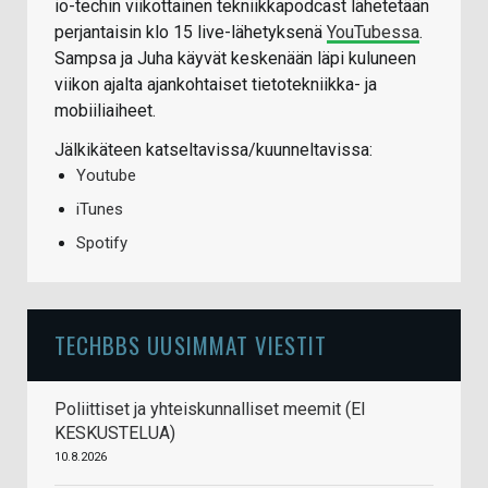
io-techin viikottainen tekniikkapodcast lähetetään
perjantaisin klo 15 live-lähetyksenä
YouTubessa
.
Sampsa ja Juha käyvät keskenään läpi kuluneen
viikon ajalta ajankohtaiset tietotekniikka- ja
mobiiliaiheet.
Jälkikäteen katseltavissa/kuunneltavissa:
Youtube
iTunes
Spotify
TECHBBS UUSIMMAT VIESTIT
Poliittiset ja yhteiskunnalliset meemit (EI
KESKUSTELUA)
10.8.2026