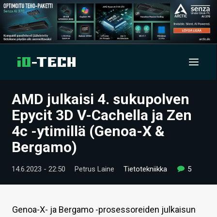
AMD julkaisi 4. sukupolven
UUTISET
Epycit 3D V-Cachella ja Zen
ARTIKKELIT
4c -ytimillä (Genoa-X &
Bergamo)
VIDEOT
TECHBBS
14.6.2023 - 22:50
Petrus Laine
Tietotekniikka
5
TIETOA
HINTA.FI
Genoa-X- ja Bergamo -prosessoreiden julkaisun