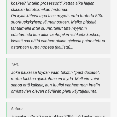
koskea? ”Intelin prosessorit” kattaa aika laajan
skaalan tietotekniikan historiaa.
On kyllä kätevä tapa taas myydä uutta tuotetta 50%
suorituskykyhyppyä mainostaen. Melko pitkällä
tähtäimellä Intel suunnitellut tätä myynnin
edistämistä kun aika vanhojakin vehkeitä koskee,
kivasti saa näitä vanhempiakin ajelevia painostettua
ostamaan uutta nopeaa (kallista)…
TML
Joka paikassa löydän vaan tekstin ”past decade”,
mutta tarkkaa ajankohtaa en löydä. Melkein voisi
sanoa että kaikkia, kun luulisi vanhemman Intelin
omistavien olevan häviävän pieni käyttäjäkunta.
Antero
Jossakin c2d alkaen luokkaa 2006 , eli käytännössä