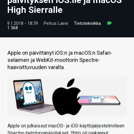
ARTIKKELIT
High Sierralle
VIDEOT
9.1.2018 - 18:39
Petrus Laine
Tietotekniikka
1 568
TECHBBS
TIETOA
Apple on päivittänyt iOS:n ja macOS:n Safari-
HINTA.FI
selaimen ja WebKit-moottorin Spectre-
haavoittuvuuden varalta.
KAUPPA
VAIHDA TEEMA
HAKU
Apple on julkaissut macOS- ja iOS-käyttöjärjestelmilleen
Spectre-tietoturvapäivitykset. Yhtiö oli paikannut