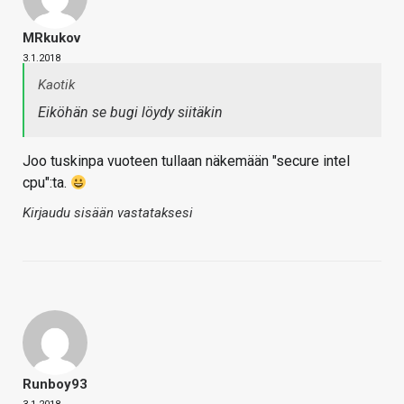
MRkukov
3.1.2018
Kaotik
Eiköhän se bugi löydy siitäkin
Joo tuskinpa vuoteen tullaan näkemään "secure intel
cpu":ta.
Kirjaudu sisään vastataksesi
Runboy93