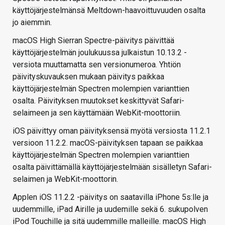
käyttöjärjestelmänsä Meltdown-haavoittuvuuden osalta
jo aiemmin.
macOS High Sierran Spectre-päivitys päivittää
käyttöjärjestelmän joulukuussa julkaistun 10.13.2 -
versiota muuttamatta sen versionumeroa. Yhtiön
päivityskuvauksen mukaan päivitys paikkaa
käyttöjärjestelmän Spectren molempien varianttien
osalta. Päivityksen muutokset keskittyvät Safari-
selaimeen ja sen käyttämään WebKit-moottoriin.
iOS päivittyy oman päivityksensä myötä versiosta 11.2.1
versioon 11.2.2. macOS-päivityksen tapaan se paikkaa
käyttöjärjestelmän Spectren molempien varianttien
osalta päivittämällä käyttöjärjestelmään sisälletyn Safari-
selaimen ja WebKit-moottorin.
Applen iOS 11.2.2 -päivitys on saatavilla iPhone 5s:lle ja
uudemmille, iPad Airille ja uudemille sekä 6. sukupolven
iPod Touchille ja sitä uudemmille malleille. macOS High