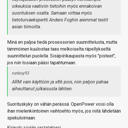
oikeuksia vaativiin tietoihin myös ennakoivan
suorituksen osalta. Samaan viittaa myös
tietoturvaekspertti Anders Foghin aiemmat testit
asian tiimoilta.
Minä en paljoa tiedä prosessorien suunnittelusta, mutta
tämmöinen kuulostaa taas melkoiselta räpellykseltä
suunnittelun puolella. Sisäpiirikaupasta myös "pisteet",
jos niin tosiaan pääsi tapahtumaan.
runboy93
ARM vain käyttöön ja x86 pois, niin paljon pahaa
aiheuttanut julkaisusta lähtien.
Suorituskyky on vähän perässä. OpenPower voisi olla
ihan mielenkiintoinen vaihtoehto myös, jos niitä lähdetään
spekuloimaan.
Kirjaudu sisään vastataksesi