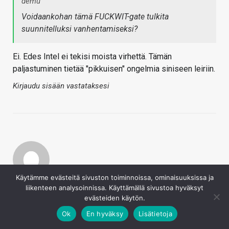
demu
Voidaankohan tämä FUCKWIT-gate tulkita
suunnitelluksi vanhentamiseksi?
Ei. Edes Intel ei tekisi moista virhettä. Tämän
paljastuminen tietää "pikkuisen" ongelmia siniseen leiriin.
Kirjaudu sisään vastataksesi
Käytämme evästeitä sivuston toiminnoissa, ominaisuuksissa ja
Antero
liikenteen analysoinnissa. Käyttämällä sivustoa hyväksyt
3.1.2018
evästeiden käytön.
demu
Ok
En hyväksy
Lisätietoja
Tässä iltalehden otsikkotason tulkinta asiasta: