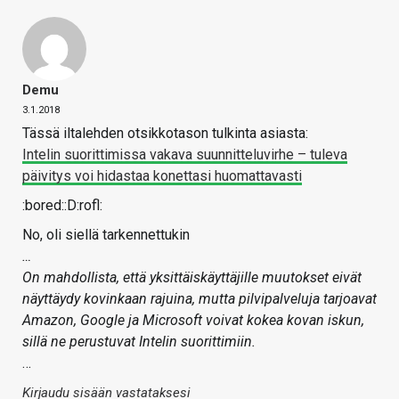
Demu
3.1.2018
Tässä iltalehden otsikkotason tulkinta asiasta:
Intelin suorittimissa vakava suunnitteluvirhe – tuleva
päivitys voi hidastaa konettasi huomattavasti
:bored::D:rofl:
No, oli siellä tarkennettukin
…
On mahdollista, että yksittäiskäyttäjille muutokset eivät
näyttäydy kovinkaan rajuina, mutta pilvipalveluja tarjoavat
Amazon, Google ja Microsoft voivat kokea kovan iskun,
sillä ne perustuvat Intelin suorittimiin.
…
Kirjaudu sisään vastataksesi