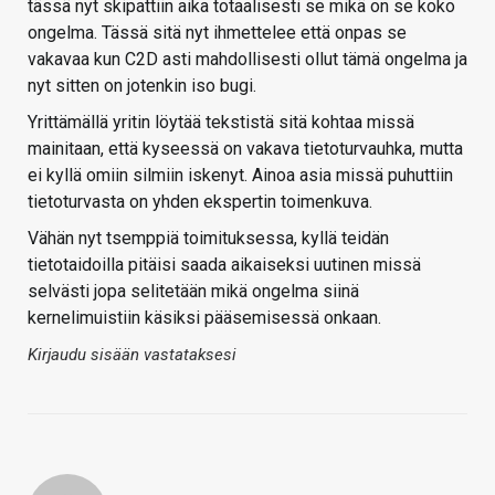
tässä nyt skipattiin aika totaalisesti se mikä on se koko
ongelma. Tässä sitä nyt ihmettelee että onpas se
vakavaa kun C2D asti mahdollisesti ollut tämä ongelma ja
nyt sitten on jotenkin iso bugi.
Yrittämällä yritin löytää tekstistä sitä kohtaa missä
mainitaan, että kyseessä on vakava tietoturvauhka, mutta
ei kyllä omiin silmiin iskenyt. Ainoa asia missä puhuttiin
tietoturvasta on yhden ekspertin toimenkuva.
Vähän nyt tsemppiä toimituksessa, kyllä teidän
tietotaidoilla pitäisi saada aikaiseksi uutinen missä
selvästi jopa selitetään mikä ongelma siinä
kernelimuistiin käsiksi pääsemisessä onkaan.
Kirjaudu sisään vastataksesi