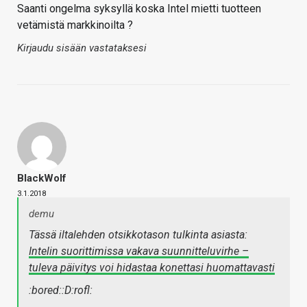
Saanti ongelma syksyllä koska Intel mietti tuotteen
vetämistä markkinoilta ?
Kirjaudu sisään vastataksesi
BlackWolf
3.1.2018
demu
Tässä iltalehden otsikkotason tulkinta asiasta:
Intelin suorittimissa vakava suunnitteluvirhe –
tuleva päivitys voi hidastaa konettasi huomattavasti
:bored::D:rofl: