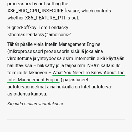
processors by not setting the
X86_BUG_CPU_INSECURE feature, which controls
whether X86_FEATURE_PTI is set.
Signed-off-by: Tom Lendacky
<thomas.lendacky@amd.com>”
Tähän päälle vielä Intelin Management Engine
(mikroprosessori prosessorin sisällä joka aina
virroitettuna ja yhteydessä esim. internetiin eikä käyttäjän
hallittavissa – häksätty jo ja tarjoa mm. NSA:n kaltaisille
toimijoille takaoven –
What You Need To Know About The
Intel Management Engine
) paljastuneet
tietoturvaongelmat aina heikoilla on Intel tietoturva-
asioidensa kanssa.
Kirjaudu sisään vastataksesi