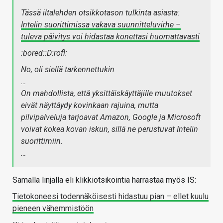
Tässä iltalehden otsikkotason tulkinta asiasta:
Intelin suorittimissa vakava suunnitteluvirhe –
tuleva päivitys voi hidastaa konettasi huomattavasti
:bored::D:rofl:
No, oli siellä tarkennettukin
…
On mahdollista, että yksittäiskäyttäjille muutokset
eivät näyttäydy kovinkaan rajuina, mutta
pilvipalveluja tarjoavat Amazon, Google ja Microsoft
voivat kokea kovan iskun, sillä ne perustuvat Intelin
suorittimiin.
…
Samalla linjalla eli klikkiotsikointia harrastaa myös IS:
Tietokoneesi todennäköisesti hidastuu pian – ellet kuulu
pieneen vähemmistöön