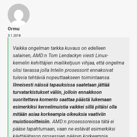
Ormu
3.1.2018
Vaikka ongelman tarkka kuvaus on edelleen
salainen, AMD:n Tom Lendackyn viesti Linux-
kernelin kehittäjien mailiketjuun vihjaa, että ongelma
olisi tavassa jolla Intelin prosessorit ennakoivat
tulevia tehtäviä nopeuttaakseen toimintaansa.
Ilmeisesti näissä tapauksissa saatetaan jättää
turvatarkistukset väliin, jolloin ennakkoon
suoritettava komento saattaa päästä lukemaan
esimerkiksi kernelimuistia vaikkei sillä pitäisi olla
mitään asiaa korkeampia oikeuksia vaativiin
muistiosoitteisiin.
AMD:n prosessoreissa tätä ei
pääse tapahtumaan, vaan ne estävät esimerkiksi
käyttäjätason prosessien pääsyn korkeampia