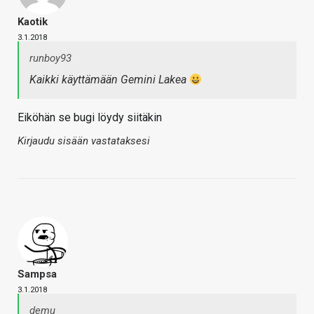
Kaotik
3.1.2018
runboy93
Kaikki käyttämään Gemini Lakea
Eiköhän se bugi löydy siitäkin
Kirjaudu sisään vastataksesi
Sampsa
3.1.2018
demu