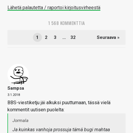
Lähetä palautetta / raportoi kirjoitusvirheestä
1 568 KOMMENTTIA
1
2
3
…
32
Seuraava »
Sampsa
3.1.2018
BBS-viestiketju jäi alkuksi puuttumaan, tässä vielä
kommentit uutisen puolelta:
Jormala
Ja kuinkas vanhoja prossuja tämä bugi mahtaa