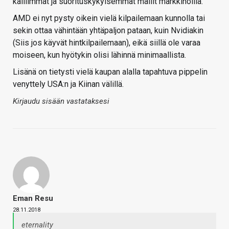
kalliimmat ja suorituskykyisemmät mallit markkinoilla.
AMD ei nyt pysty oikein vielä kilpailemaan kunnolla tai
sekin ottaa vähintään yhtäpaljon pataan, kuin Nvidiakin
(Siis jos käyvät hintkilpailemaan), eikä siillä ole varaa
moiseen, kun hyötykin olisi lähinnä minimaallista.
Lisänä on tietysti vielä kaupan alalla tapahtuva pippelin
venyttely USA:n ja Kiinan välillä.
Kirjaudu sisään vastataksesi
Eman Resu
28.11.2018
eternality