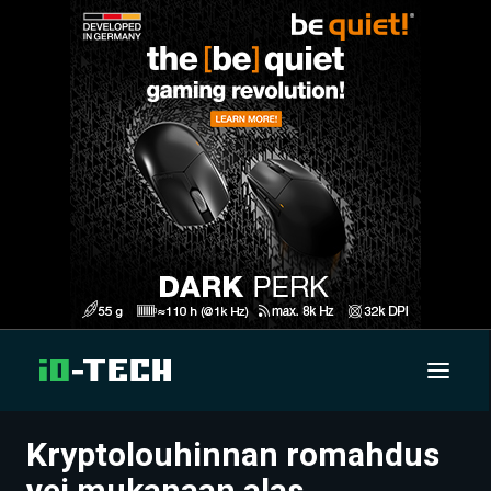
Kryptolouhinnan romahdus
UUTISET
vei mukanaan alas