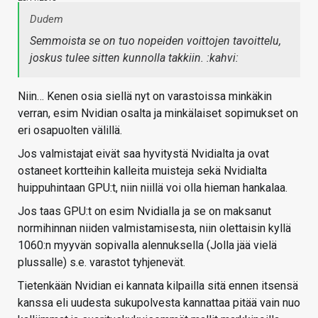
Dudem
Semmoista se on tuo nopeiden voittojen tavoittelu,
joskus tulee sitten kunnolla takkiin. :kahvi:
Niin… Kenen osia siellä nyt on varastoissa minkäkin
verran, esim Nvidian osalta ja minkälaiset sopimukset on
eri osapuolten välillä.
Jos valmistajat eivät saa hyvitystä Nvidialta ja ovat
ostaneet kortteihin kalleita muisteja sekä Nvidialta
huippuhintaan GPU:t, niin niillä voi olla hieman hankalaa.
Jos taas GPU:t on esim Nvidialla ja se on maksanut
normihinnan niiden valmistamisesta, niin olettaisin kyllä
1060:n myyvän sopivalla alennuksella (Jolla jää vielä
plussalle) s.e. varastot tyhjenevät.
Tietenkään Nvidian ei kannata kilpailla sitä ennen itsensä
kanssa eli uudesta sukupolvesta kannattaa pitää vain nuo