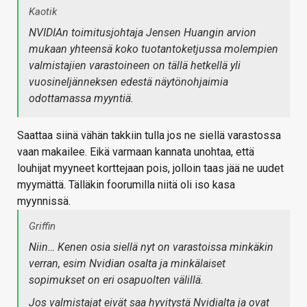
Kaotik
NVIDIAn toimitusjohtaja Jensen Huangin arvion
mukaan yhteensä koko tuotantoketjussa molempien
valmistajien varastoineen on tällä hetkellä yli
vuosineljänneksen edestä näytönohjaimia
odottamassa myyntiä.
Saattaa siinä vähän takkiin tulla jos ne siellä varastossa
vaan makailee. Eikä varmaan kannata unohtaa, että
louhijat myyneet korttejaan pois, jolloin taas jää ne uudet
myymättä. Tälläkin foorumilla niitä oli iso kasa
myynnissä.
Griffin
Niin… Kenen osia siellä nyt on varastoissa minkäkin
verran, esim Nvidian osalta ja minkälaiset
sopimukset on eri osapuolten välillä.
Jos valmistajat eivät saa hyvitystä Nvidialta ja ovat