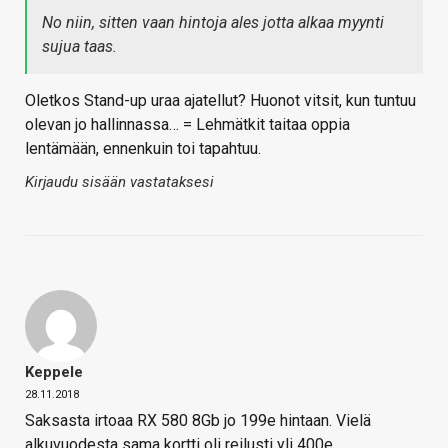
No niin, sitten vaan hintoja ales jotta alkaa myynti
sujua taas.
Oletkos Stand-up uraa ajatellut? Huonot vitsit, kun tuntuu
olevan jo hallinnassa… = Lehmätkit taitaa oppia
lentämään, ennenkuin toi tapahtuu.
Kirjaudu sisään vastataksesi
Keppele
28.11.2018
Saksasta irtoaa RX 580 8Gb jo 199e hintaan. Vielä
alkuvuodesta sama kortti oli reilusti yli 400e.