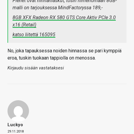
Pienet ovat hinnanlaskut, tosin nimenomaan 8GB-
malli on tarjouksessa MindFactoryssa 189,-
8GB XFX Radeon RX 580 GTS Core Aktiv PCIe 3.0
x16 (Retail)
katso liitettä 165095
No, joka tapauksessa noiden hinnassa se pari kymppiä
eroa, tuskin tuokaan tappiolla on menossa.
Kirjaudu sisään vastataksesi
Luckyo
29.11.2018