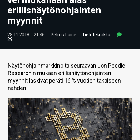
ARTIKKELIT
erillisnäytönohjainten
myynnit
VIDEOT
TECHBBS
28.11.2018 - 21:46
Petrus Laine
Tietotekniikka
29
TIETOA
HINTA.FI
Näytönohjainmarkkinoita seuraavan Jon Peddie
Researchin mukaan erillisnäytönohjainten
KAUPPA
myynnit laskivat peräti 16 % vuoden takaiseen
VAIHDA TEEMA
nähden.
HAKU