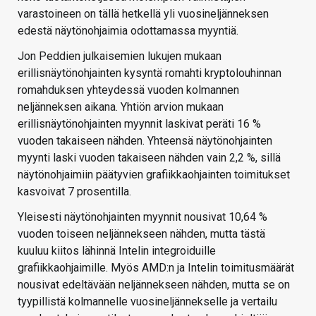
varastoineen on tällä hetkellä yli vuosineljänneksen
edestä näytönohjaimia odottamassa myyntiä.
Jon Peddien julkaisemien lukujen mukaan
erillisnäytönohjainten kysyntä romahti kryptolouhinnan
romahduksen yhteydessä vuoden kolmannen
neljänneksen aikana. Yhtiön arvion mukaan
erillisnäytönohjainten myynnit laskivat peräti 16 %
vuoden takaiseen nähden. Yhteensä näytönohjainten
myynti laski vuoden takaiseen nähden vain 2,2 %, sillä
näytönohjaimiin päätyvien grafiikkaohjainten toimitukset
kasvoivat 7 prosentilla.
Yleisesti näytönohjainten myynnit nousivat 10,64 %
vuoden toiseen neljännekseen nähden, mutta tästä
kuuluu kiitos lähinnä Intelin integroiduille
grafiikkaohjaimille. Myös AMD:n ja Intelin toimitusmäärät
nousivat edeltävään neljännekseen nähden, mutta se on
tyypillistä kolmannelle vuosineljännekselle ja vertailu