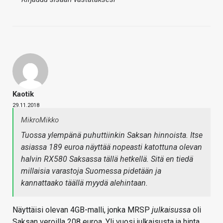
Kaotik
29.11.2018
MikroMikko
Tuossa ylempänä puhuttiinkin Saksan hinnoista. Itse
asiassa 189 euroa näyttää nopeasti katottuna olevan
halvin RX580 Saksassa tällä hetkellä. Sitä en tiedä
millaisia varastoja Suomessa pidetään ja
kannattaako täällä myydä alehintaan.
Näyttäisi olevan 4GB-malli, jonka MRSP
julkaisussa
oli
Saksan veroilla 208 euroa. Yli vuosi julkaisusta ja hinta