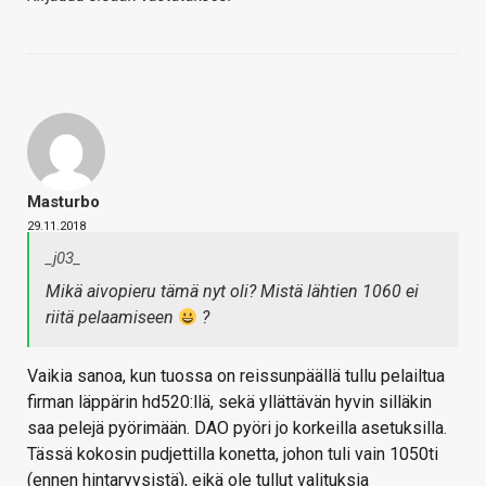
Masturbo
29.11.2018
_j03_
Mikä aivopieru tämä nyt oli? Mistä lähtien 1060 ei
riitä pelaamiseen
?
Vaikia sanoa, kun tuossa on reissunpäällä tullu pelailtua
firman läppärin hd520:llä, sekä yllättävän hyvin silläkin
saa pelejä pyörimään. DAO pyöri jo korkeilla asetuksilla.
Tässä kokosin pudjettilla konetta, johon tuli vain 1050ti
(ennen hintaryysistä), eikä ole tullut valituksia