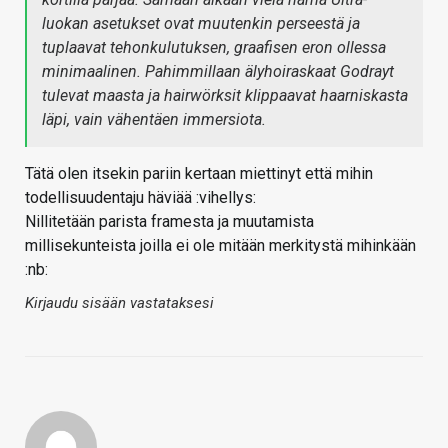
luokan asetukset ovat muutenkin perseestä ja
tuplaavat tehonkulutuksen, graafisen eron ollessa
minimaalinen. Pahimmillaan älyhoiraskaat Godrayt
tulevat maasta ja hairwörksit klippaavat haarniskasta
läpi, vain vähentäen immersiota.
Tätä olen itsekin pariin kertaan miettinyt että mihin
todellisuudentaju häviää :vihellys:
Nillitetään parista framesta ja muutamista
millisekunteista joilla ei ole mitään merkitystä mihinkään
:nb:
Kirjaudu sisään vastataksesi