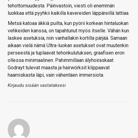
tehottomuudesta. Päinvastoin, viesti oli enemmän
luokkaa että pyyhkii kaikilla kavereiden läppäreillä lattiaa.
Metsä katoaa äkkiä puilta, kun pyörii korkean hintaluokan
vehkeiden kanssa, on tapahtunut myös itselle. Vähän kun
laskee asetuksia, niin vanhallakin kortilla pärjää. Samaan
aikaan vielä nämä Ultra-luokan asetukset ovat muutenkin
perseestä ja tuplaavat tehonkulutuksen, graafisen eron
ollessa minimaalinen. Pahimmillaan älyhoiraskaat
Godrayt tulevat maasta ja hairwörksit klippaavat
haarniskasta läpi, vain vähentäen immersiota.
Kirjaudu sisään vastataksesi