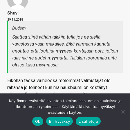
Shuvl
29.11.2018
Dudem
Saattaa siinä vähän takkiin tulla jos ne siellä
varastossa vaan makailee. Eikä varmaan kannata
unohtaa, että louhijat myyneet korttejaan pois, jolloin
taas jää ne uudet myymättä. Tälläkin foorumilla niitä
oli iso kasa myynnissä.
Eiköhän tässä vaiheessa molemmat valmistajat ole
rahansa jo tehneet kun mainausbuumi on kestänyt
aikansa. Ei siellä myyntiosasto kravatit kaulassa ole
Käytämme evästeitä sivuston toiminnoissa, ominaisuuksissa ja
jättänyt tilaisuutta käyttämättä – nyt vain tyhjennellään
liikenteen analysoinnissa. Käyttämällä sivustoa hyväksyt
vanhoja varastoja siihen asti kunnes uutta sukupolvea
evästeiden käytön.
julkaistaan ja saadaan myyntiin asti. Myyjän markkinathan
Ok
En hyväksy
Lisätietoja
tässä on edelleen kun tuotekehitys on mitä on. Tuollaiset
”hintapommit” mitä tässä voi tulla nyt tai