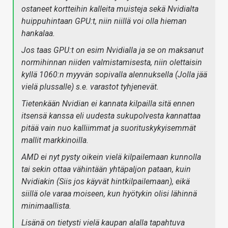
ostaneet kortteihin kalleita muisteja sekä Nvidialta
huippuhintaan GPU:t, niin niillä voi olla hieman
hankalaa.
Jos taas GPU:t on esim Nvidialla ja se on maksanut
normihinnan niiden valmistamisesta, niin olettaisin
kyllä 1060:n myyvän sopivalla alennuksella (Jolla jää
vielä plussalle) s.e. varastot tyhjenevät.
Tietenkään Nvidian ei kannata kilpailla sitä ennen
itsensä kanssa eli uudesta sukupolvesta kannattaa
pitää vain nuo kalliimmat ja suorituskykyisemmät
mallit markkinoilla.
AMD ei nyt pysty oikein vielä kilpailemaan kunnolla
tai sekin ottaa vähintään yhtäpaljon pataan, kuin
Nvidiakin (Siis jos käyvät hintkilpailemaan), eikä
siillä ole varaa moiseen, kun hyötykin olisi lähinnä
minimaallista.
Lisänä on tietysti vielä kaupan alalla tapahtuva