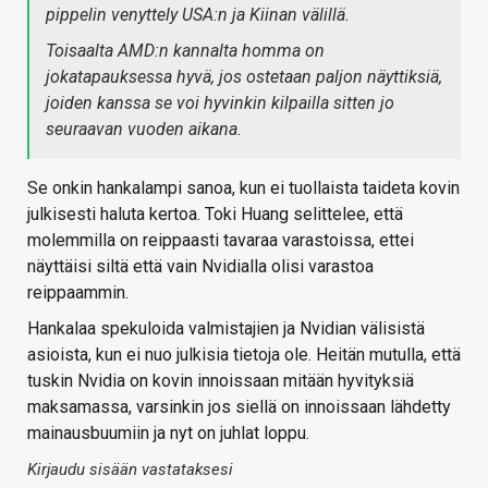
pippelin venyttely USA:n ja Kiinan välillä.
Toisaalta AMD:n kannalta homma on
jokatapauksessa hyvä, jos ostetaan paljon näyttiksiä,
joiden kanssa se voi hyvinkin kilpailla sitten jo
seuraavan vuoden aikana.
Se onkin hankalampi sanoa, kun ei tuollaista taideta kovin
julkisesti haluta kertoa. Toki Huang selittelee, että
molemmilla on reippaasti tavaraa varastoissa, ettei
näyttäisi siltä että vain Nvidialla olisi varastoa
reippaammin.
Hankalaa spekuloida valmistajien ja Nvidian välisistä
asioista, kun ei nuo julkisia tietoja ole. Heitän mutulla, että
tuskin Nvidia on kovin innoissaan mitään hyvityksiä
maksamassa, varsinkin jos siellä on innoissaan lähdetty
mainausbuumiin ja nyt on juhlat loppu.
Kirjaudu sisään vastataksesi