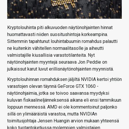
Kryptolouhinta piti alkuvuoden näytönohjainten hinnat
huomattavasti niiden suositushintoja korkeampina.
Sittemmin tapahtunut louhintabuumin romahdus palautti
ne kuitenkin vähitellen normaalitasolle ja aiheutti
valmistajille kiusallisia varastotilanteita. Nyt
näytönohjainten myyntejä seuraava Jon Peddie on
julkaissut karut luvut erillisnäytönohjainten myynnistä.
Kryptolouhinnan romahduksen jäljiltä NVIDIA kertoi yhtiön
varastojen olevan täynnä GeForce GTX 1060 -
näytönohjaimia, jotka se toivoo saavansa myydyksi
kuluvan fiskaalineljänneksensä aikana eli ensi tammikuun
loppuun mennessä. AMD ei ole kommentoinut paljonko
sillä on ylimääräistä varastoa, mutta NVIDIAn
toimitusjohtaja Jensen Huangin arvion mukaan yhteensä
koko tuotantoketjussa molempien valmistajien