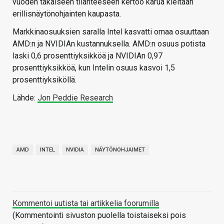
vuoden takaiseen tilanteeseen kertoo karua kieltään
erillisnäytönohjainten kaupasta.
Markkinaosuuksien saralla Intel kasvatti omaa osuuttaan
AMD:n ja NVIDIAn kustannuksella. AMD:n osuus potista
laski 0,6 prosenttiyksikköä ja NVIDIAn 0,97
prosenttiyksikköä, kun Intelin osuus kasvoi 1,5
prosenttiyksiköllä.
Lähde:
Jon Peddie Research
AMD
INTEL
NVIDIA
NÄYTÖNOHJAIMET
Kommentoi uutista tai artikkelia foorumilla
(Kommentointi sivuston puolella toistaiseksi pois