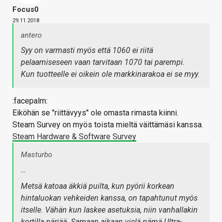
Focus0
29.11.2018
antero
Syy on varmasti myös että 1060 ei riitä
pelaamiseseen vaan tarvitaan 1070 tai parempi.
Kun tuotteelle ei oikein ole markkinarakoa ei se myy.
:facepalm:
Eiköhän se "riittävyys" ole omasta rimasta kiinni.
Steam Survey on myös toista mieltä väittämäsi kanssa.
Steam Hardware & Software Survey
Masturbo
…
Metsä katoaa äkkiä puilta, kun pyörii korkean
hintaluokan vehkeiden kanssa, on tapahtunut myös
itselle. Vähän kun laskee asetuksia, niin vanhallakin
kortilla pärjää. Samaan aikaan vielä nämä Ultra-