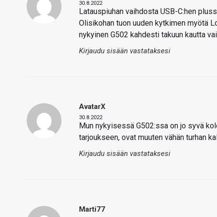
30.8.2022
Latauspiuhan vaihdosta USB-C:hen pluss
Olisikohan tuon uuden kytkimen myötä Log
nykyinen G502 kahdesti takuun kautta vai
Kirjaudu sisään vastataksesi
AvatarX
30.8.2022
Mun nykyisessä G502:ssa on jo syvä kolo 
tarjoukseen, ovat muuten vähän turhan kall
Kirjaudu sisään vastataksesi
Marti77