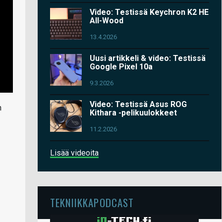
Video: Testissä Keychron K2 HE
All-Wood
13.4.2026
Uusi artikkeli & video: Testissä
Google Pixel 10a
9.3.2026
Video: Testissä Asus ROG
n
Kithara -pelikuulokkeet
11.2.2026
Lisää videoita
TEKNIIKKAPODCAST