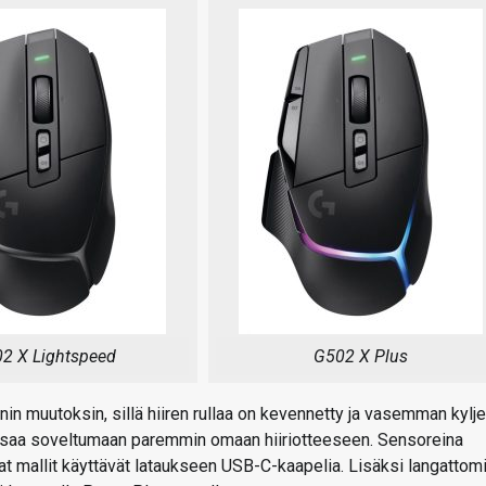
2 X Lightspeed
G502 X Plus
n muutoksin, sillä hiiren rullaa on kevennetty ja vasemman kylj
en saa soveltumaan paremmin omaan hiiriotteeseen. Sensoreina
at mallit käyttävät lataukseen USB-C-kaapelia. Lisäksi langattom