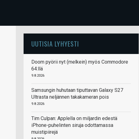
UUTISIA LYHYESTI
Doom pyörii nyt (melkein) myös Commodore
64:llä
9.8.2026
Samsungin huhutaan tiputtavan Galaxy S27
Ultrasta neljännen takakameran pois
9.8.2026
Tim Culpan: Applella on miljardin edestä
iPhone-puhelinten siruja odottamassa
muistipiirejä
9.8.2026