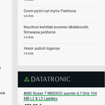
Doom pyörii nyt myös Paintissa
6.8.2026
Keychron kehittää avoimen lähdekoodin
firmwarea pelihiiriin
5.8.2026
Honor uudisti logonsa
5.8.2026
a
sia
AMD Ryzen 7 9800X3D suoritin 4,7 GHz 104
MB L2 & L3 Laatikko