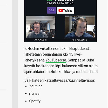
io-techin viikottainen tekniikkapodcast
lähetetään perjantaisin klo 15 live-
lähetyksenä
YouTubessa
. Sampsa ja Juha
käyvät keskenään läpi kuluneen viikon ajalta
ajankohtaiset tietotekniikka- ja mobiiliaiheet.
Jälkikäteen katseltavissa/kuunneltavissa:
Youtube
iTunes
Spotify