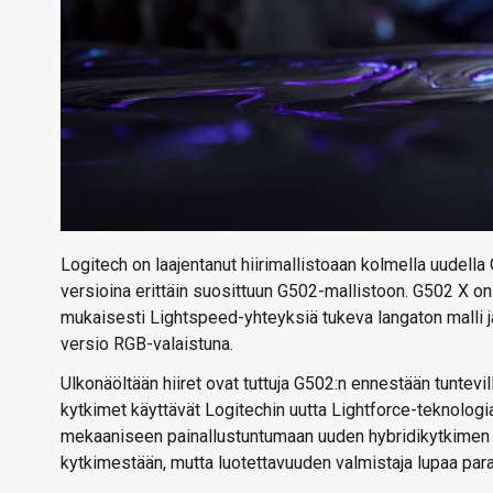
Logitech on laajentanut hiirimallistoaan kolmella uudella
versioina erittäin suosittuun G502-mallistoon. G502 X o
mukaisesti Lightspeed-yhteyksiä tukeva langaton malli 
versio RGB-valaistuna.
Ulkonäöltään hiiret ovat tuttuja G502:n ennestään tuntevill
kytkimet käyttävät Logitechin uutta Lightforce-teknolog
mekaaniseen painallustuntumaan uuden hybridikytkimen m
kytkimestään, mutta luotettavuuden valmistaja lupaa par