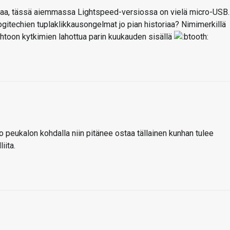
aa, tässä aiemmassa Lightspeed-versiossa on vielä micro-USB.
itechien tuplaklikkausongelmat jo pian historiaa? Nimimerkillä
htoon kytkimien lahottua parin kuukauden sisällä
peukalon kohdalla niin pitänee ostaa tällainen kunhan tulee
iita.