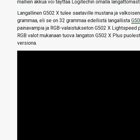
mallien akkua voi täyttää Logitechin omalla langattomast
Langallinen G502 X tulee saataville mustana ja valkoisena
grammaa, eli se on 32 grammaa edellistä langallista
G50
painavampia ja RGB-valaistukseton G502 X Lightspeed p
RGB valot mukanaan tuova langaton G502 X Plus puoles
versiona.