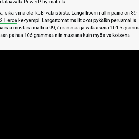
i lataavalla PowerPlay-matolla.
, eikä siinä ole RGB-valaistusta. Langallisen mallin paino on 89
2 Heroa
kevyempi. Langattomat mallit ovat pykälän perusmallia
ainaa mustana mallina 99,7 grammaa ja valkoisena 101,5 gramm
taan painaa 106 grammaa niin mustana kuin myös valkoisena