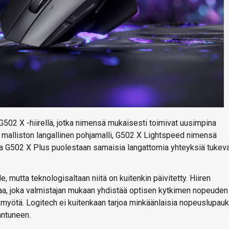
 G502 X -hiirellä, jotka nimensä mukaisesti toimivat uusimpina
n malliston langallinen pohjamalli, G502 X Lightspeed nimensä
ja G502 X Plus puolestaan samaisia langattomia yhteyksiä tukev
e, mutta teknologisaltaan niitä on kuitenkin päivitetty. Hiiren
iaa, joka valmistajan mukaan yhdistää optisen kytkimen nopeuden
yötä. Logitech ei kuitenkaan tarjoa minkäänlaisia nopeuslupauk
antuneen.