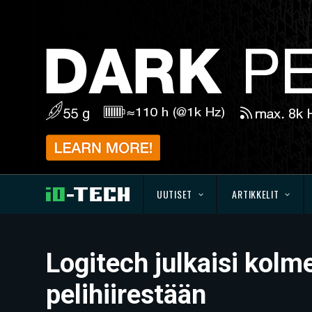
UUTISET
ARTIKKELIT
Logitech julkaisi kolm
pelihiirestään