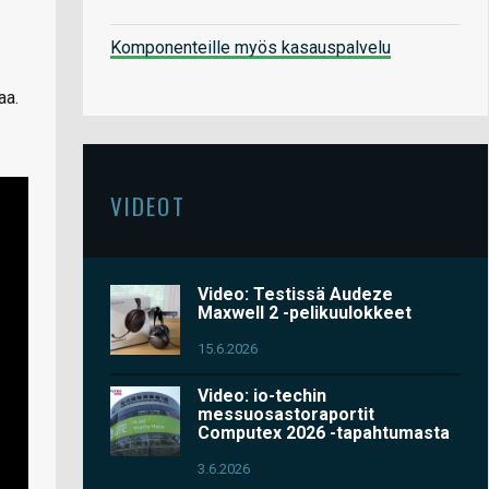
Komponenteille myös kasauspalvelu
aa.
VIDEOT
Video: Testissä Audeze
Maxwell 2 -pelikuulokkeet
15.6.2026
Video: io-techin
messuosastoraportit
Computex 2026 -tapahtumasta
3.6.2026