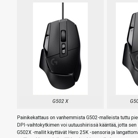
G502 X
G50
Painikekattaus on vanhemmista G502-malleista tuttu pieni
DPI-vaihtokytkimen voi uutuushiirissä kääntää, jotta s
G502X -mallit käyttävät Hero 25K -sensoria ja langattom