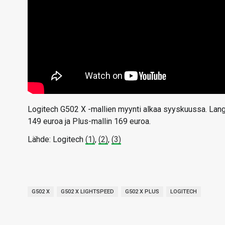
Logitech G502 X -mallien myynti alkaa syyskuussa. Lang
149 euroa ja Plus-mallin 169 euroa.
Lähde: Logitech
(1)
,
(2)
,
(3)
G502 X
G502 X LIGHTSPEED
G502 X PLUS
LOGITECH