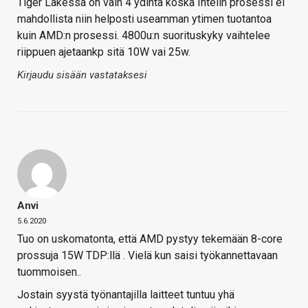
Tiger Lakessa on vain 4 ydintä koska Intelin prosessi ei
mahdollista niin helposti useamman ytimen tuotantoa
kuin AMD:n prosessi. 4800u:n suorituskyky vaihtelee
riippuen ajetaankp sitä 10W vai 25w.
Kirjaudu sisään vastataksesi
Anvi
5.6.2020
Tuo on uskomatonta, että AMD pystyy tekemään 8-core
prossuja 15W TDP:llä . Vielä kun saisi työkannettavaan
tuommoisen..
Jostain syystä työnantajilla laitteet tuntuu yhä