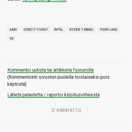
AMD
CORE I7-1165G7
INTEL
RYZEN 7 4800U
TIGER LAKE
XE
Kommentoi uutista tai artikkelia foorumilla
(Kommentointi sivuston puolella toistaiseksi pois
käytöstä)
Lähetä palautetta / raportoi kirjoitusvirheestä
12 KOMMENTTIA