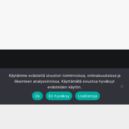
© S&J Media Oy
Käytämme evästeitä sivuston toiminnoissa, ominaisuuksissa ja
liikenteen analysoinnissa. Käyttämällä sivustoa hyväksyt
evästeiden käytön.
Ok
En hyväksy
Lisätietoja
;