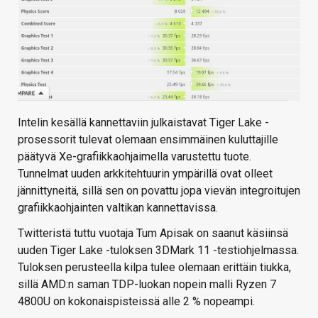
Intelin kesällä kannettaviin julkaistavat Tiger Lake -
prosessorit tulevat olemaan ensimmäinen kuluttajille
päätyvä Xe-grafiikkaohjaimella varustettu tuote.
Tunnelmat uuden arkkitehtuurin ympärillä ovat olleet
jännittyneitä, sillä sen on povattu jopa vievän integroitujen
grafiikkaohjainten valtikan kannettavissa.
Twitteristä tuttu vuotaja Tum Apisak on saanut käsiinsä
uuden Tiger Lake -tuloksen 3DMark 11 -testiohjelmassa.
Tuloksen perusteella kilpa tulee olemaan erittäin tiukka,
sillä AMD:n saman TDP-luokan nopein malli Ryzen 7
4800U on kokonaispisteissä alle 2 % nopeampi.