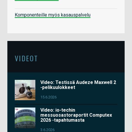
Komponenteille myös kasauspalvelu
VIDEOT
Video: Testissä Audeze Maxwell 2
-pelikuulokkeet
15.6.2026
Video: io-techin
messuosastoraportit Computex
2026 -tapahtumasta
3.6.2026