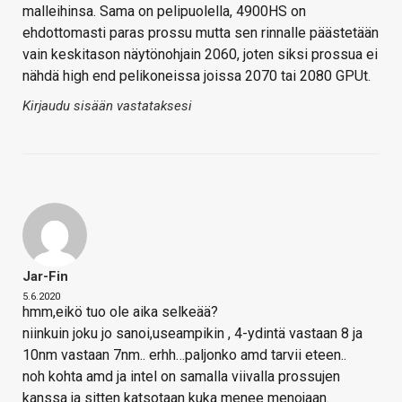
malleihinsa. Sama on pelipuolella, 4900HS on
ehdottomasti paras prossu mutta sen rinnalle päästetään
vain keskitason näytönohjain 2060, joten siksi prossua ei
nähdä high end pelikoneissa joissa 2070 tai 2080 GPUt.
Kirjaudu sisään vastataksesi
Jar-Fin
5.6.2020
hmm,eikö tuo ole aika selkeää?
niinkuin joku jo sanoi,useampikin , 4-ydintä vastaan 8 ja
10nm vastaan 7nm.. erhh…paljonko amd tarvii eteen..
noh kohta amd ja intel on samalla viivalla prossujen
kanssa ja sitten katsotaan kuka menee menojaan.