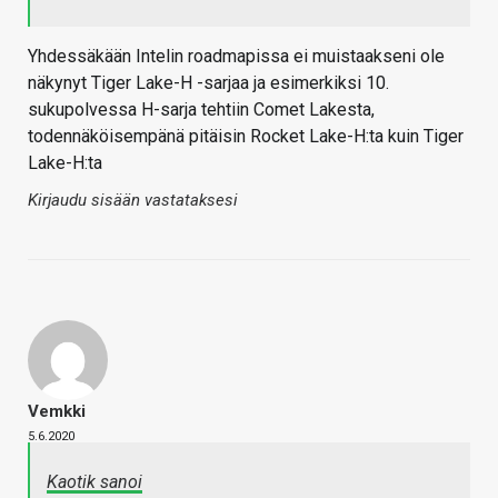
Yhdessäkään Intelin roadmapissa ei muistaakseni ole
näkynyt Tiger Lake-H -sarjaa ja esimerkiksi 10.
sukupolvessa H-sarja tehtiin Comet Lakesta,
todennäköisempänä pitäisin Rocket Lake-H:ta kuin Tiger
Lake-H:ta
Kirjaudu sisään vastataksesi
Vemkki
5.6.2020
Kaotik sanoi