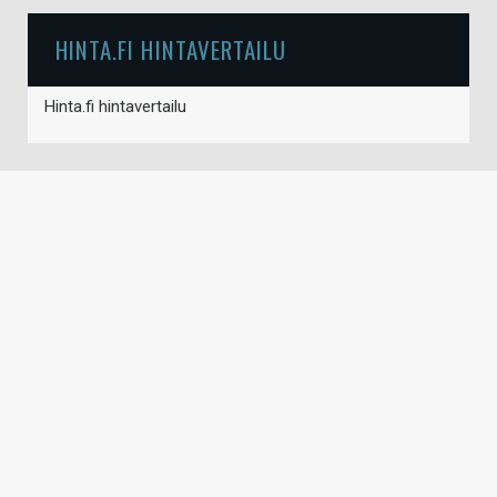
HINTA.FI HINTAVERTAILU
Hinta.fi hintavertailu