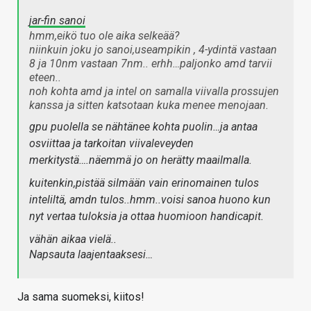
jar-fin sanoi
hmm,eikö tuo ole aika selkeää?
niinkuin joku jo sanoi,useampikin , 4-ydintä vastaan
8 ja 10nm vastaan 7nm.. erhh…paljonko amd tarvii
eteen..
noh kohta amd ja intel on samalla viivalla prossujen
kanssa ja sitten katsotaan kuka menee menojaan.
gpu puolella se nähtänee kohta puolin…ja antaa
osviittaa ja tarkoitan viivaleveyden
merkitystä….näemmä jo on herätty maailmalla.
kuitenkin,pistää silmään vain erinomainen tulos
inteliltä, amdn tulos..hmm..voisi sanoa huono kun
nyt vertaa tuloksia ja ottaa huomioon handicapit.
vähän aikaa vielä..
Napsauta laajentaaksesi…
Ja sama suomeksi, kiitos!