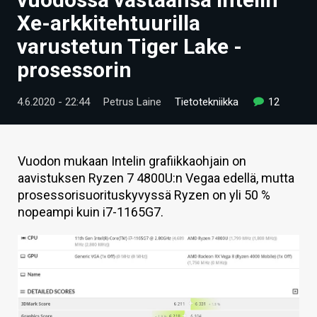
ARTIKKELIT
Xe-arkkitehtuurilla
varustetun Tiger Lake -
VIDEOT
prosessorin
TECHBBS
4.6.2020 - 22:44
Petrus Laine
Tietotekniikka
12
TIETOA
HINTA.FI
Vuodon mukaan Intelin grafiikkaohjain on
KAUPPA
aavistuksen Ryzen 7 4800U:n Vegaa edellä, mutta
prosessorisuorituskyvyssä Ryzen on yli 50 %
VAIHDA TEEMA
nopeampi kuin i7-1165G7.
HAKU