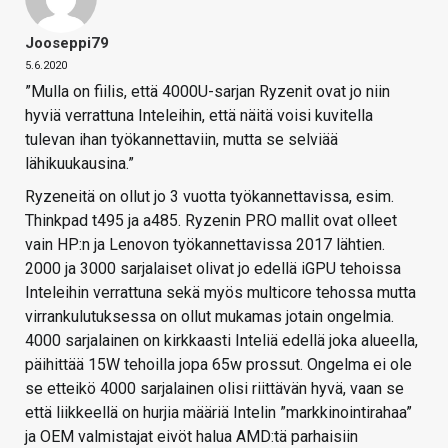
Jooseppi79
5.6.2020
”Mulla on fiilis, että 4000U-sarjan Ryzenit ovat jo niin
hyviä verrattuna Inteleihin, että näitä voisi kuvitella
tulevan ihan työkannettaviin, mutta se selviää
lähikuukausina.”
Ryzeneitä on ollut jo 3 vuotta työkannettavissa, esim.
Thinkpad t495 ja a485. Ryzenin PRO mallit ovat olleet
vain HP:n ja Lenovon työkannettavissa 2017 lähtien.
2000 ja 3000 sarjalaiset olivat jo edellä iGPU tehoissa
Inteleihin verrattuna sekä myös multicore tehossa mutta
virrankulutuksessa on ollut mukamas jotain ongelmia.
4000 sarjalainen on kirkkaasti Inteliä edellä joka alueella,
päihittää 15W tehoilla jopa 65w prossut. Ongelma ei ole
se etteikö 4000 sarjalainen olisi riittävän hyvä, vaan se
että liikkeellä on hurjia määriä Intelin ”markkinointirahaa”
ja OEM valmistajat eivöt halua AMD:tä parhaisiin