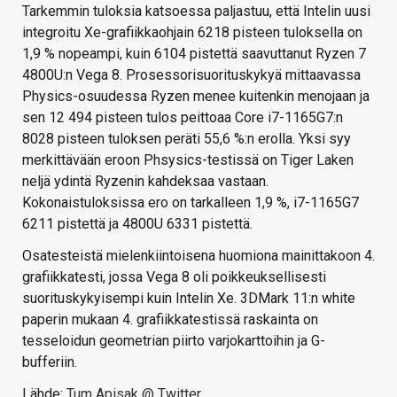
Tarkemmin tuloksia katsoessa paljastuu, että Intelin uusi
integroitu Xe-grafiikkaohjain 6218 pisteen tuloksella on
1,9 % nopeampi, kuin 6104 pistettä saavuttanut Ryzen 7
4800U:n Vega 8. Prosessorisuorituskykyä mittaavassa
Physics-osuudessa Ryzen menee kuitenkin menojaan ja
sen 12 494 pisteen tulos peittoaa Core i7-1165G7:n
8028 pisteen tuloksen peräti 55,6 %:n erolla. Yksi syy
merkittävään eroon Phsysics-testissä on Tiger Laken
neljä ydintä Ryzenin kahdeksaa vastaan.
Kokonaistuloksissa ero on tarkalleen 1,9 %, i7-1165G7
6211 pistettä ja 4800U 6331 pistettä.
Osatesteistä mielenkiintoisena huomiona mainittakoon 4.
grafiikkatesti, jossa Vega 8 oli poikkeuksellisesti
suorituskykyisempi kuin Intelin Xe. 3DMark 11:n white
paperin mukaan 4. grafiikkatestissä raskainta on
tesseloidun geometrian piirto varjokarttoihin ja G-
bufferiin.
Lähde:
Tum Apisak @ Twitter