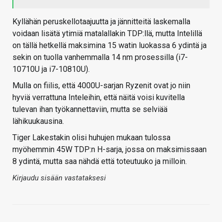
Kyllähän peruskellotaajuutta ja jännitteitä laskemalla
voidaan lisätä ytimiä matalallakin TDP:llä, mutta Intelillä
on tällä hetkellä maksimina 15 watin luokassa 6 ydintä ja
sekin on tuolla vanhemmalla 14 nm prosessilla (i7-
10710U ja i7-10810U).
Mulla on fiilis, että 4000U-sarjan Ryzenit ovat jo niin
hyviä verrattuna Inteleihin, että näitä voisi kuvitella
tulevan ihan työkannettaviin, mutta se selviää
lähikuukausina.
Tiger Lakestakin olisi huhujen mukaan tulossa
myöhemmin 45W TDP:n H-sarja, jossa on maksimissaan
8 ydintä, mutta saa nähdä että toteutuuko ja milloin.
Kirjaudu sisään vastataksesi