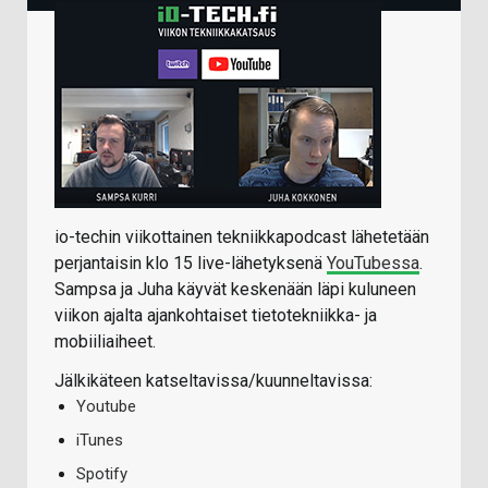
io-techin viikottainen tekniikkapodcast lähetetään
perjantaisin klo 15 live-lähetyksenä
YouTubessa
.
Sampsa ja Juha käyvät keskenään läpi kuluneen
viikon ajalta ajankohtaiset tietotekniikka- ja
mobiiliaiheet.
Jälkikäteen katseltavissa/kuunneltavissa:
Youtube
iTunes
Spotify