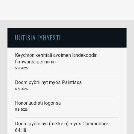
UUTISIA LYHYESTI
Keychron kehittää avoimen lähdekoodin
firmwarea pelihiiriin
5.8.2026
Doom pyörii nyt myös Paintissa
5.8.2026
Honor uudisti logonsa
5.8.2026
Doom pyörii nyt (melkein) myös Commodore
64:llä