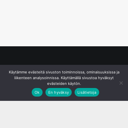
© S&J Media Oy
Käytämme evästeitä sivuston toiminnoissa, ominaisuuksissa ja
liikenteen analysoinnissa. Käyttämällä sivustoa hyväksyt
evästeiden käytön.
Ok
En hyväksy
Lisätietoja
;