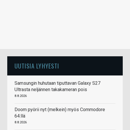
UUTISIA LYHYESTI
Samsungin huhutaan tiputtavan Galaxy S27
Ultrasta neljännen takakameran pois
8.8.2026
Doom pyörii nyt (melkein) myös Commodore
64:llä
8.8.2026