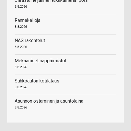
Ultrasta neljännen takakameran pois
8.8.2026
Rannekelloja
8.8.2026
NAS rakentelut
8.8.2026
Mekaaniset näppäimistöt
8.8.2026
Sähköauton kotilataus
8.8.2026
Asunnon ostaminen ja asuntolaina
8.8.2026