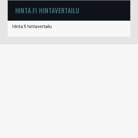
HINTA.FI HINTAVERTAILU
Hinta.fi hintavertailu