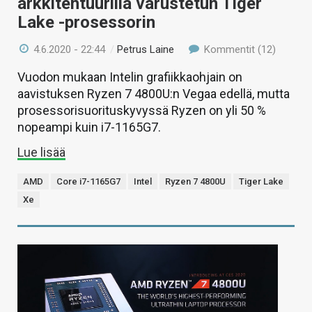
arkkitehtuurilla varustetun Tiger
Lake -prosessorin
4.6.2020 - 22:44
/
Petrus Laine
Kommentit (12)
Vuodon mukaan Intelin grafiikkaohjain on
aavistuksen Ryzen 7 4800U:n Vegaa edellä, mutta
prosessorisuorituskyvyssä Ryzen on yli 50 %
nopeampi kuin i7-1165G7.
Lue lisää
AMD
Core i7-1165G7
Intel
Ryzen 7 4800U
Tiger Lake
Xe