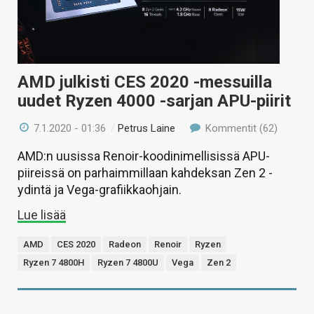
AMD julkisti CES 2020 -messuilla
uudet Ryzen 4000 -sarjan APU-piirit
7.1.2020 - 01:36
/
Petrus Laine
Kommentit (62)
AMD:n uusissa Renoir-koodinimellisissä APU-
piireissä on parhaimmillaan kahdeksan Zen 2 -
ydintä ja Vega-grafiikkaohjain.
Lue lisää
AMD
CES 2020
Radeon
Renoir
Ryzen
Ryzen 7 4800H
Ryzen 7 4800U
Vega
Zen 2