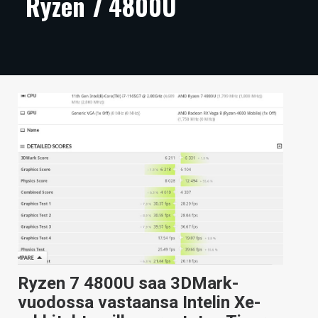
Ryzen 7 4800U
ARTIKKELIT
VIDEOT
TECHBBS
TIETOA
HINTA.FI
KAUPPA
VAIHDA TEEMA
HAKU
Ryzen 7 4800U saa 3DMark-
vuodossa vastaansa Intelin Xe-