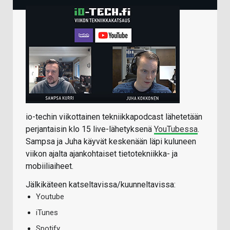
io-techin viikottainen tekniikkapodcast lähetetään
perjantaisin klo 15 live-lähetyksenä
YouTubessa
.
Sampsa ja Juha käyvät keskenään läpi kuluneen
viikon ajalta ajankohtaiset tietotekniikka- ja
mobiiliaiheet.
Jälkikäteen katseltavissa/kuunneltavissa:
Youtube
iTunes
Spotify