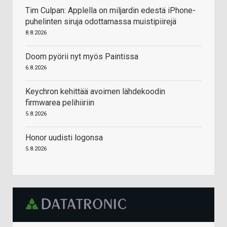
Tim Culpan: Applella on miljardin edestä iPhone-
puhelinten siruja odottamassa muistipiirejä
8.8.2026
Doom pyörii nyt myös Paintissa
6.8.2026
Keychron kehittää avoimen lähdekoodin
firmwarea pelihiiriin
5.8.2026
Honor uudisti logonsa
5.8.2026