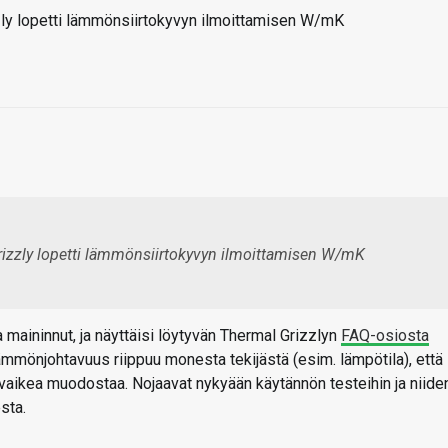
zzly lopetti lämmönsiirtokyvyn ilmoittamisen W/mK
rizzly lopetti lämmönsiirtokyvyn ilmoittamisen W/mK
a maininnut, ja näyttäisi löytyvän Thermal Grizzlyn
FAQ-osiosta
 lämmönjohtavuus riippuu monesta tekijästä (esim. lämpötila), että
vaikea muodostaa. Nojaavat nykyään käytännön testeihin ja niide
sta.