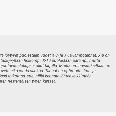
ta löytyvät puolestaan uudet X-8- ja X-10-lämpötahnat. X-8 on
ituskyvyltään heikompi, X-10 puolestaan parempi, mutta
johtavuuslukuja ei ollut tarjolla. Muilta ominaisuuksiltaan ne
 kovetu eikä johda sähköä. Tahnat on optimoitu ilma- ja
ä tarkoittaa, ettei niillä kannata lähteä leikkimään
uten nestemäisen typen kanssa.