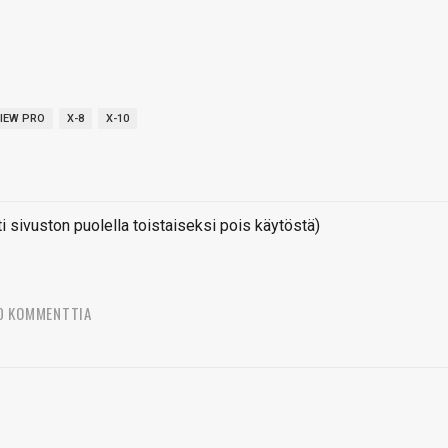
IEW PRO
X-8
X-10
sivuston puolella toistaiseksi pois käytöstä)
0 KOMMENTTIA