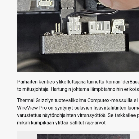
Parhaiten kenties ylikellottajana tunnettu Roman ’der8a
toimitusjohtaja. Hartungin johtama lämpötahnoihin eriko
Thermal Grizzlyn tuotevalikoima Computex-messuilla ei ol
WireView Pro on syntynyt sulavien lisävirtaliitinten lu
varustettua näytönohjainten virransyöttöä. Se tarkkailee p
mikäli kumpikaan ylittää sallitut raja-arvot.