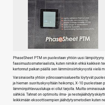
PhaseSheet PTM on puolestaan yhtiön uusi lämpötyyny. 
faasimuutosmateriaalista, kuten nimikin ehkä kaikkein ter
kertonnut paikan päällä sen lämmönsiirtokyvystä vielä mi
Varsinaiselta yhtiön ydinosaamisalueelta löytyvät puole
ja hieman suorituskyvyltään heikompi, X-10 puolestaan p
lämmönjohtavuuslukuja ei ollut tarjolla. Muilta ominaisuuk
sähköä. Tahnat on optimoitu ilma- ja nestejäähdytyskäyttö
leikkimään eksoottisempien jäähdytysmetodien kuten n