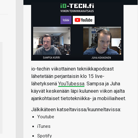
io-techin viikottainen tekniikkapodcast
lähetetään perjantaisin klo 15 live-
lähetyksenä
YouTubessa
. Sampsa ja Juha
käyvät keskenään läpi kuluneen viikon ajalta
ajankohtaiset tietotekniikka- ja mobiiliaiheet.
Jälkikäteen katseltavissa/kuunneltavissa:
Youtube
iTunes
Spotify