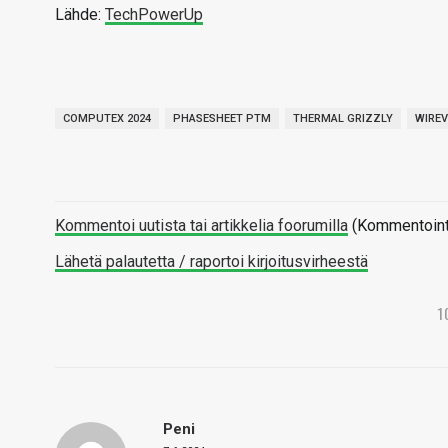
Lähde:
TechPowerUp
COMPUTEX 2024
PHASESHEET PTM
THERMAL GRIZZLY
WIREV
Kommentoi uutista tai artikkelia foorumilla
(Kommentointi 
Lähetä palautetta / raportoi kirjoitusvirheestä
1
Peni