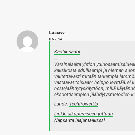
Lassivv
8.6.2024
Kaotik sanoi
….
Varsinaiselta yhtiön ydinosaamisalueel
kaksikosta edullisempi ja hieman suor
valitettavasti mitään tarkempia lämmön
vastaavat toisiaan: helppo levittää, ei
nestejäähdytyskäyttöön, mikä käytännöss
eksoottisempien jäähdytysmetodien k
Lähde:
TechPowerUp
Linkki alkuperäiseen juttuun
Napsauta laajentaaksesi…