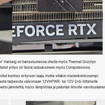
uer’ Hartung on harrastustensa ohella myös Thermal Grizzlyn
istunut yritys oli läsnä uutuuksineen myös Computexissa.
lut kenties erityisen laaja, mutta sitäkin mielenkiintoisempi.
omasta tarpeesta valvomaan 12VHPWR- tai 12V-2×6-liittimellä
aitsi jännitettä, myös lämpötilaa ja päästää ilmoille varoitusääne