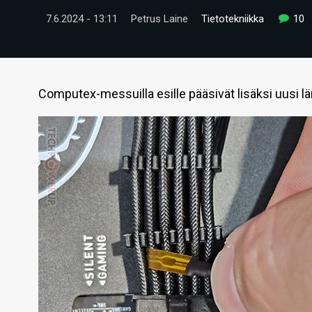
7.6.2024 - 13:11
Petrus Laine
Tietotekniikka
10
Computex-messuilla esille pääsivät lisäksi uusi l