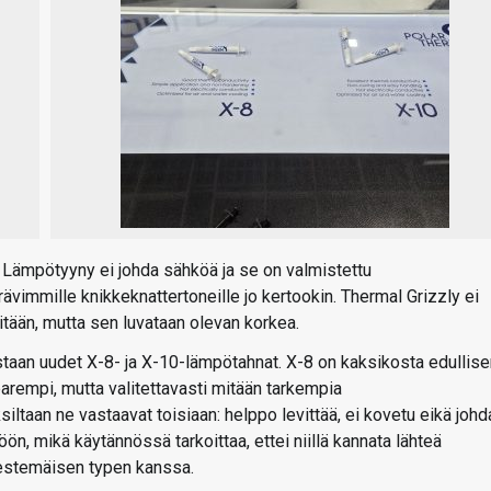
Lämpötyyny ei johda sähköä ja se on valmistettu
ävimmille knikkeknattertoneille jo kertookin. Thermal Grizzly ei
tään, mutta sen luvataan olevan korkea.
staan uudet X-8- ja X-10-lämpötahnat. X-8 on kaksikosta edullis
arempi, mutta valitettavasti mitään tarkempia
siltaan ne vastaavat toisiaan: helppo levittää, ei kovetu eikä johd
ön, mikä käytännössä tarkoittaa, ettei niillä kannata lähteä
estemäisen typen kanssa.