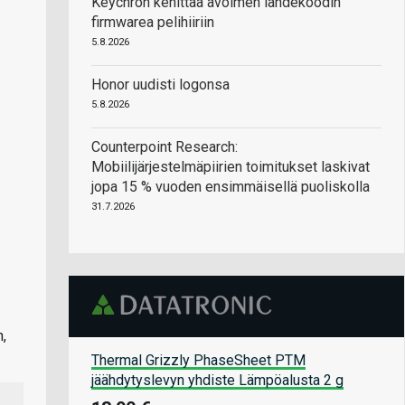
Keychron kehittää avoimen lähdekoodin
firmwarea pelihiiriin
5.8.2026
Honor uudisti logonsa
5.8.2026
Counterpoint Research:
Mobiilijärjestelmäpiirien toimitukset laskivat
jopa 15 % vuoden ensimmäisellä puoliskolla
31.7.2026
n,
Thermal Grizzly PhaseSheet PTM
jäähdytyslevyn yhdiste Lämpöalusta 2 g