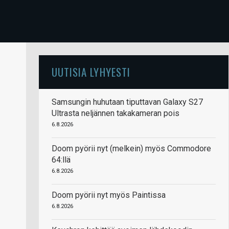
UUTISIA LYHYESTI
Samsungin huhutaan tiputtavan Galaxy S27
Ultrasta neljännen takakameran pois
6.8.2026
Doom pyörii nyt (melkein) myös Commodore
64:llä
6.8.2026
Doom pyörii nyt myös Paintissa
6.8.2026