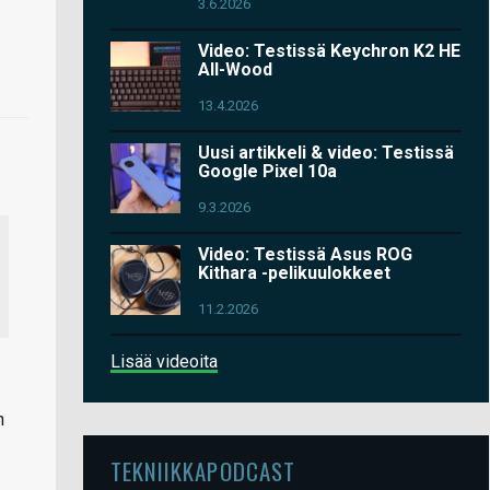
3.6.2026
Video: Testissä Keychron K2 HE
All-Wood
13.4.2026
Uusi artikkeli & video: Testissä
Google Pixel 10a
9.3.2026
Video: Testissä Asus ROG
Kithara -pelikuulokkeet
11.2.2026
Lisää videoita
n
TEKNIIKKAPODCAST