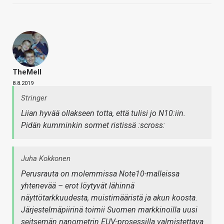
TheMeII
8.8.2019
Stringer
Liian hyvää ollakseen totta, että tulisi jo N10:iin.
Pidän kumminkin sormet ristissä :scross:
Juha Kokkonen
Perusrauta on molemmissa Note10-malleissa
yhtenevää – erot löytyvät lähinnä
näyttötarkkuudesta, muistimääristä ja akun koosta.
Järjestelmäpiirinä toimii Suomen markkinoilla uusi
seitsemän nanometrin EUV-prosessilla valmistettava