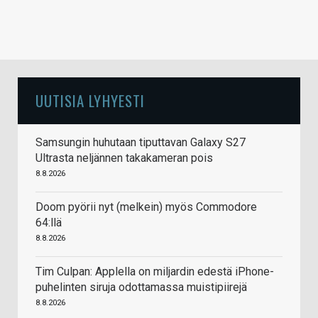
UUTISIA LYHYESTI
Samsungin huhutaan tiputtavan Galaxy S27
Ultrasta neljännen takakameran pois
8.8.2026
Doom pyörii nyt (melkein) myös Commodore
64:llä
8.8.2026
Tim Culpan: Applella on miljardin edestä iPhone-
puhelinten siruja odottamassa muistipiirejä
8.8.2026