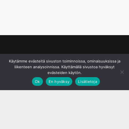
© S&J Media Oy
Käytämme evästeitä sivuston toiminnoissa, ominaisuuksissa ja
liikenteen analysoinnissa. Käyttämällä sivustoa hyväksyt
evästeiden käytön.
Ok
En hyväksy
Lisätietoja
;