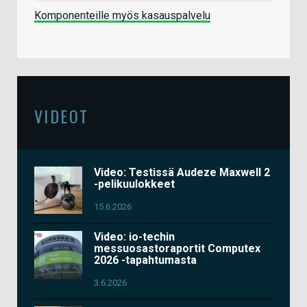
Komponenteille myös kasauspalvelu
VIDEOT
Video: Testissä Audeze Maxwell 2
-pelikuulokkeet
15.6.2026
Video: io-techin
messuosastoraportit Computex
2026 -tapahtumasta
3.6.2026