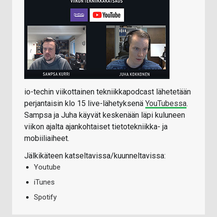
io-techin viikottainen tekniikkapodcast lähetetään
perjantaisin klo 15 live-lähetyksenä
YouTubessa
.
Sampsa ja Juha käyvät keskenään läpi kuluneen
viikon ajalta ajankohtaiset tietotekniikka- ja
mobiiliaiheet.
Jälkikäteen katseltavissa/kuunneltavissa:
Youtube
iTunes
Spotify