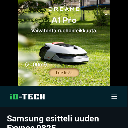
Samsung esitteli uuden
UUTISET
Exynos 9825 -