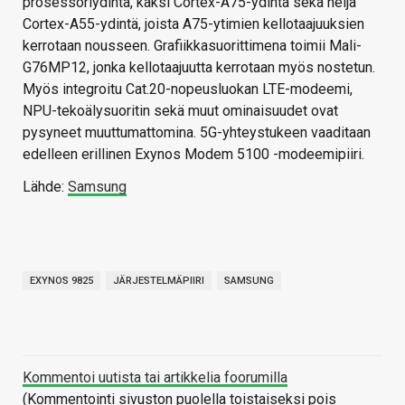
prosessoriydintä, kaksi Cortex-A75-ydintä sekä neljä
Cortex-A55-ydintä, joista A75-ytimien kellotaajuuksien
kerrotaan nousseen. Grafiikkasuorittimena toimii Mali-
G76MP12, jonka kellotaajuutta kerrotaan myös nostetun.
Myös integroitu Cat.20-nopeusluokan LTE-modeemi,
NPU-tekoälysuoritin sekä muut ominaisuudet ovat
pysyneet muuttumattomina. 5G-yhteystukeen vaaditaan
edelleen erillinen Exynos Modem 5100 -modeemipiiri.
Lähde:
Samsung
EXYNOS 9825
JÄRJESTELMÄPIIRI
SAMSUNG
Kommentoi uutista tai artikkelia foorumilla
(Kommentointi sivuston puolella toistaiseksi pois