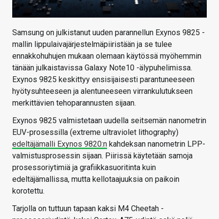
Samsung on julkistanut uuden parannellun Exynos 9825 -
mallin lippulaivajärjestelmäpiiristään ja se tulee
ennakkohuhujen mukaan olemaan käytössä myöhemmin
tänään julkaistavissa Galaxy Note10 -älypuhelimissa.
Exynos 9825 keskittyy ensisijaisesti parantuneeseen
hyötysuhteeseen ja alentuneeseen virrankulutukseen
merkittävien tehoparannusten sijaan.
Exynos 9825 valmistetaan uudella seitsemän nanometrin
EUV-prosessilla (extreme ultraviolet lithography)
edeltäjämalli Exynos 9820:n
kahdeksan nanometrin LPP-
valmistusprosessin sijaan. Piirissä käytetään samoja
prosessoriytimiä ja grafiikkasuoritinta kuin
edeltäjämallissa, mutta kellotaajuuksia on paikoin
korotettu.
Tarjolla on tuttuun tapaan kaksi M4 Cheetah -