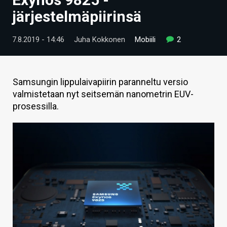
ARTIKKELIT
järjestelmäpiirinsä
VIDEOT
7.8.2019 - 14:46
Juha Kokkonen
Mobiili
2
TECHBBS
TIETOA
Samsungin lippulaivapiirin paranneltu versio
valmistetaan nyt seitsemän nanometrin EUV-
HINTA.FI
prosessilla.
KAUPPA
VAIHDA TEEMA
HAKU