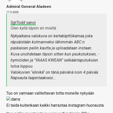
Admiral General Aladeen
17.9.2020
SgtTodd sanoi
Olen kyllä täysin eri mieltä.
Nykyaikana valokuva on kertakäyttökamaa joka
räpsäistään kolmanneksi lähimmän ABC:n
paskaisen peilin kautta ja uploadataan instaan.
Kuva unohdetaan täysin sitten kun peukutuksien,
-
hymiöiden ja "YAAAS KWEAN" selkääntaputuksien
tulva loppuu.
Valokuvien "elinikä" on tänä päivänä noin 4 päivää.
Napsauta laajentaaksesi…
Tuo on varmaan valitettavan totta monelle nykyään
Ei taida kuitenkaan kaikki harrastaa instagram huorausta.