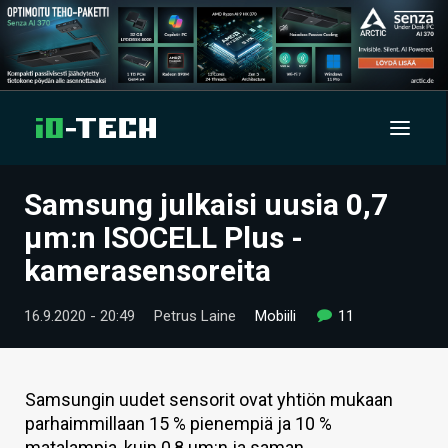
Samsung julkaisi uusia 0,7
UUTISET
µm:n ISOCELL Plus -
ARTIKKELIT
kamerasensoreita
VIDEOT
16.9.2020 - 20:49
Petrus Laine
Mobiili
11
TECHBBS
TIETOA
Samsungin uudet sensorit ovat yhtiön mukaan
parhaimmillaan 15 % pienempiä ja 10 %
HINTA.FI
matalampia, kuin 0,8 µm:n ja saman