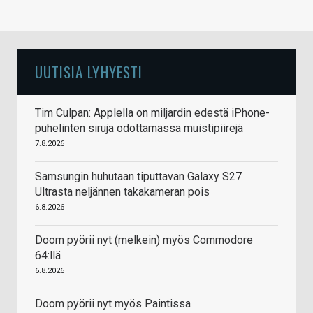
UUTISIA LYHYESTI
Tim Culpan: Applella on miljardin edestä iPhone-
puhelinten siruja odottamassa muistipiirejä
7.8.2026
Samsungin huhutaan tiputtavan Galaxy S27
Ultrasta neljännen takakameran pois
6.8.2026
Doom pyörii nyt (melkein) myös Commodore
64:llä
6.8.2026
Doom pyörii nyt myös Paintissa