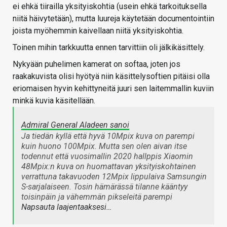
ei ehkä tiirailla yksityiskohtia (usein ehkä tarkoituksella
niitä häivytetään), mutta luureja käytetään documentointiin
joista myöhemmin kaivellaan niitä yksityiskohtia.
Toinen mihin tarkkuutta ennen tarvittiin oli jälkikäsittely.
Nykyään puhelimen kamerat on softaa, joten jos
raakakuvista olisi hyötyä niin käsittelysoftien pitäisi olla
eriomaisen hyvin kehittyneitä juuri sen laitemmallin kuviin
minkä kuvia käsitellään.
Admiral General Aladeen sanoi
Ja tiedän kyllä että hyvä 10Mpix kuva on parempi
kuin huono 100Mpix. Mutta sen olen aivan itse
todennut että vuosimallin 2020 hallppis Xiaomin
48Mpix:n kuva on huomattavan yksityiskohtainen
verrattuna takavuoden 12Mpix lippulaiva Samsungin
S-sarjalaiseen. Tosin hämärässä tilanne kääntyy
toisinpäin ja vähemmän pikseleitä parempi
Napsauta laajentaaksesi…