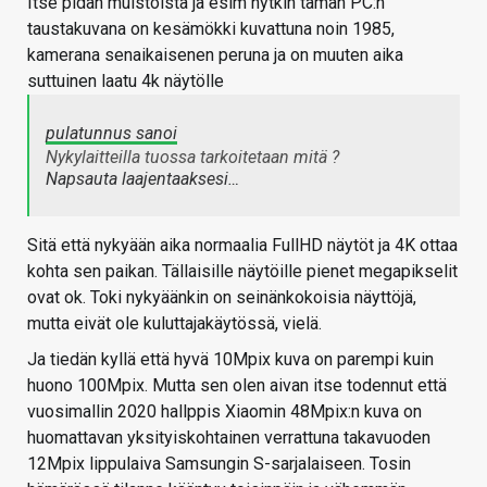
Itse pidän muistoista ja esim nytkin tämän PC:n
taustakuvana on kesämökki kuvattuna noin 1985,
kamerana senaikaisenen peruna ja on muuten aika
suttuinen laatu 4k näytölle
pulatunnus sanoi
Nykylaitteilla tuossa tarkoitetaan mitä ?
Napsauta laajentaaksesi…
Sitä että nykyään aika normaalia FullHD näytöt ja 4K ottaa
kohta sen paikan. Tällaisille näytöille pienet megapikselit
ovat ok. Toki nykyäänkin on seinänkokoisia näyttöjä,
mutta eivät ole kuluttajakäytössä, vielä.
Ja tiedän kyllä että hyvä 10Mpix kuva on parempi kuin
huono 100Mpix. Mutta sen olen aivan itse todennut että
vuosimallin 2020 hallppis Xiaomin 48Mpix:n kuva on
huomattavan yksityiskohtainen verrattuna takavuoden
12Mpix lippulaiva Samsungin S-sarjalaiseen. Tosin