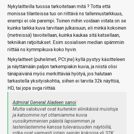
Nykylaitteilla tuossa tarkoitetaan mitä ? Totta että
monissa tilanteissa tuo on riittävä ns tallennustarkkuus,
enempi ei ole parempi. Toinen mihin voidaan viitata on se
kuinka tarkka kuva tarvitaan julkaisuun, eli minkä kokoinen
(metreissä) tavoitellaan, kuinka kaukaa sitä katsellaan,
tekniikan ratjoitukset. Esim sosialisen median spämmiin
riittää ns kymmpikuva koko hyvin.
Nykylaitteet (puhelimet, PCt jne) kyllä pystyy käsitteleen
ja näyttämään paljon tarkempiakin kuvia, ja niistä olisi
tänäpäivänä myös merkittävää hyötyä, jos halutaan
tarkastella yksityiskohtia, siihen ei tarvita 32k näyttöä,
HD, tai jopa svga riittää.
Admiral General Aladeen sanoi
Mutta valokuvat ovat kuitenkin elinikäisiä muistoja
ja katsomme nyt ottamiamme kuvia
vuosikymmenien päästä lapsiemmen ja
lastenlastemme kanssa tulevaisuuden näytöillä,
jotka ovat varmasti jotain seinän kokoisia yli 32K