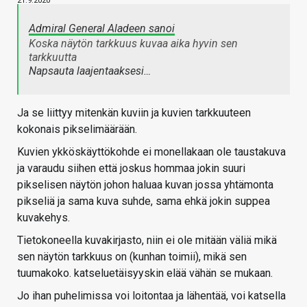
21.9.2020
Admiral General Aladeen sanoi
Koska näytön tarkkuus kuvaa aika hyvin sen
tarkkuutta
Napsauta laajentaaksesi…
Ja se liittyy mitenkän kuviin ja kuvien tarkkuuteen
kokonais pikselimäärään.
Kuvien ykköskäyttökohde ei monellakaan ole taustakuva
ja varaudu siihen että joskus hommaa jokin suuri
pikselisen näytön johon haluaa kuvan jossa yhtämonta
pikseliä ja sama kuva suhde, sama ehkä jokin suppea
kuvakehys.
Tietokoneella kuvakirjasto, niin ei ole mitään väliä mikä
sen näytön tarkkuus on (kunhan toimii), mikä sen
tuumakoko. katseluetäisyyskin elää vähän se mukaan.
Jo ihan puhelimissa voi loitontaa ja lähentää, voi katsella