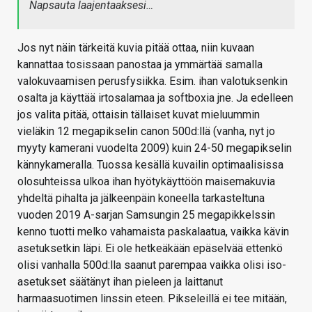
Napsauta laajentaaksesi…
Jos nyt näin tärkeitä kuvia pitää ottaa, niin kuvaan
kannattaa tosissaan panostaa ja ymmärtää samalla
valokuvaamisen perusfysiikka. Esim. ihan valotuksenkin
osalta ja käyttää irtosalamaa ja softboxia jne. Ja edelleen
jos valita pitää, ottaisin tällaiset kuvat mieluummin
vieläkin 12 megapikselin canon 500d:llä (vanha, nyt jo
myyty kamerani vuodelta 2009) kuin 24-50 megapikselin
kännykameralla. Tuossa kesällä kuvailin optimaalisissa
olosuhteissa ulkoa ihan hyötykäyttöön maisemakuvia
yhdeltä pihalta ja jälkeenpäin koneella tarkasteltuna
vuoden 2019 A-sarjan Samsungin 25 megapikkelssin
kenno tuotti melko vahamaista paskalaatua, vaikka kävin
asetuksetkin läpi. Ei ole hetkeäkään epäselvää ettenkö
olisi vanhalla 500d:lla saanut parempaa vaikka olisi iso-
asetukset säätänyt ihan pieleen ja laittanut
harmaasuotimen linssin eteen. Pikseleillä ei tee mitään,