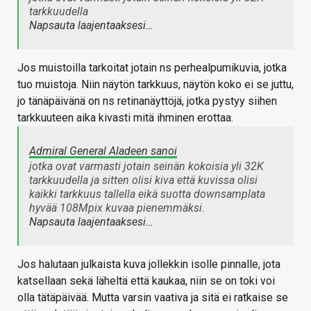
tarkkuudella
Napsauta laajentaaksesi…
Jos muistoilla tarkoitat jotain ns perhealpumikuvia, jotka
tuo muistoja. Niin näytön tarkkuus, näytön koko ei se juttu,
jo tänäpäivänä on ns retinanäyttöjä, jotka pystyy siihen
tarkkuuteen aika kivasti mitä ihminen erottaa.
Admiral General Aladeen sanoi
jotka ovat varmasti jotain seinän kokoisia yli 32K
tarkkuudella ja sitten olisi kiva että kuvissa olisi
kaikki tarkkuus tallella eikä suotta downsamplata
hyvää 108Mpix kuvaa pienemmäksi.
Napsauta laajentaaksesi…
Jos halutaan julkaista kuva jollekkin isolle pinnalle, jota
katsellaan sekä läheltä että kaukaa, niin se on toki voi
olla tätäpäivää. Mutta varsin vaativa ja sitä ei ratkaise se