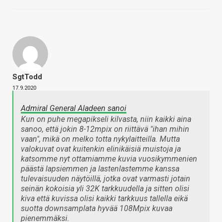
SgtTodd
17.9.2020
Admiral General Aladeen sanoi
Kun on puhe megapikseli kilvasta, niin kaikki aina
sanoo, että jokin 8-12mpix on riittävä "ihan mihin
vaan", mikä on melko totta nykylaitteilla. Mutta
valokuvat ovat kuitenkin elinikäisiä muistoja ja
katsomme nyt ottamiamme kuvia vuosikymmenien
päästä lapsiemmen ja lastenlastemme kanssa
tulevaisuuden näytöillä, jotka ovat varmasti jotain
seinän kokoisia yli 32K tarkkuudella ja sitten olisi
kiva että kuvissa olisi kaikki tarkkuus tallella eikä
suotta downsamplata hyvää 108Mpix kuvaa
pienemmäksi.