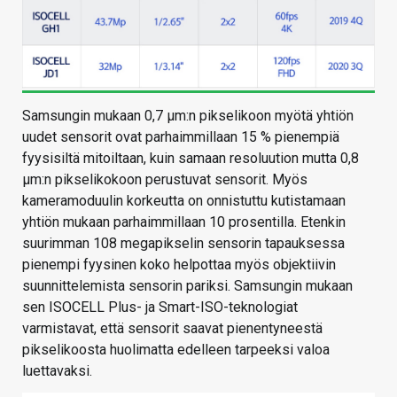
Samsungin mukaan 0,7 µm:n pikselikoon myötä yhtiön
uudet sensorit ovat parhaimmillaan 15 % pienempiä
fyysisiltä mitoiltaan, kuin samaan resoluution mutta 0,8
µm:n pikselikokoon perustuvat sensorit. Myös
kameramoduulin korkeutta on onnistuttu kutistamaan
yhtiön mukaan parhaimmillaan 10 prosentilla. Etenkin
suurimman 108 megapikselin sensorin tapauksessa
pienempi fyysinen koko helpottaa myös objektiivin
suunnittelemista sensorin pariksi. Samsungin mukaan
sen ISOCELL Plus- ja Smart-ISO-teknologiat
varmistavat, että sensorit saavat pienentyneestä
pikselikoosta huolimatta edelleen tarpeeksi valoa
luettavaksi.