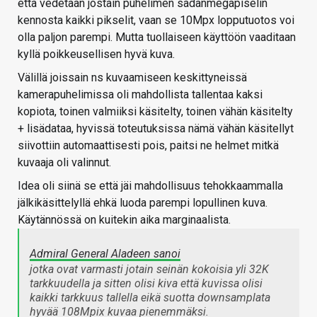
että vedetään jostain puhelimen sadanmegapiselin
kennosta kaikki pikselit, vaan se 10Mpx lopputuotos voi
olla paljon parempi. Mutta tuollaiseen käyttöön vaaditaan
kyllä poikkeusellisen hyvä kuva.
Välillä joissain ns kuvaamiseen keskittyneissä
kamerapuhelimissa oli mahdollista tallentaa kaksi
kopiota, toinen valmiiksi käsitelty, toinen vähän käsitelty
+ lisädataa, hyvissä toteutuksissa nämä vähän käsitellyt
siivottiin automaattisesti pois, paitsi ne helmet mitkä
kuvaaja oli valinnut.
Idea oli siinä se että jäi mahdollisuus tehokkaammalla
jälkikäsittelyllä ehkä luoda parempi lopullinen kuva.
Käytännössä on kuitekin aika marginaalista.
Admiral General Aladeen sanoi
jotka ovat varmasti jotain seinän kokoisia yli 32K
tarkkuudella ja sitten olisi kiva että kuvissa olisi
kaikki tarkkuus tallella eikä suotta downsamplata
hyvää 108Mpix kuvaa pienemmäksi.