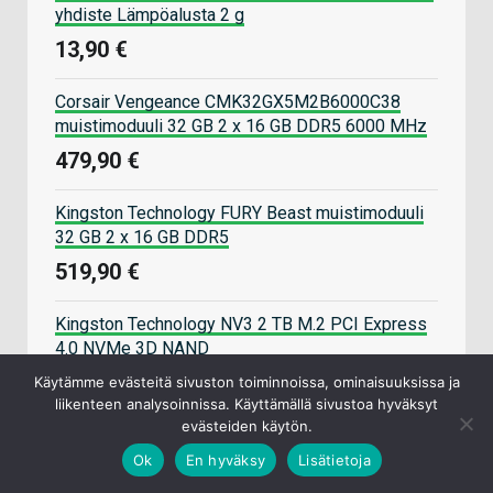
yhdiste Lämpöalusta 2 g
13,90 €
Corsair Vengeance CMK32GX5M2B6000C38
muistimoduuli 32 GB 2 x 16 GB DDR5 6000 MHz
479,90 €
Kingston Technology FURY Beast muistimoduuli
32 GB 2 x 16 GB DDR5
519,90 €
Kingston Technology NV3 2 TB M.2 PCI Express
4.0 NVMe 3D NAND
265,90 €
Käytämme evästeitä sivuston toiminnoissa, ominaisuuksissa ja
liikenteen analysoinnissa. Käyttämällä sivustoa hyväksyt
evästeiden käytön.
Datatronic pelikoneet
Ok
En hyväksy
Lisätietoja