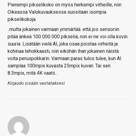
Pienempi pikselikoko on myös herkempi virheille, niin
Oikeassa Valokuvauksessa suositaan isompia
pikselikokoja.
..mutta jokainen varmaan ymmärtää. että jos sensoriin
pitää änkeä 100 000 000 pikseliä, niin ei ne voi olla kovin
suuria. Lisätään vielä AI, joka osaa poistaa virheitä ja
kohinaa tehokkaasti, niin eiköhän ihan jokainen näistä
voita peruspokkarin. Varmaan paras tulos tulee, kun AI
samplaa 100mpix kuvasta 25mpix kuvan. Tai sen
8.3mpix, mitä 4K vaatii..
Kirjaudu sisään vastataksesi