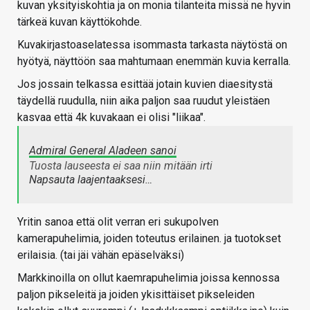
kuvan yksityiskohtia ja on monia tilanteita missä ne hyvin
tärkeä kuvan käyttökohde.
Kuvakirjastoaselatessa isommasta tarkasta näytöstä on
hyötyä, näyttöön saa mahtumaan enemmän kuvia kerralla.
Jos jossain telkassa esittää jotain kuvien diaesitystä
täydellä ruudulla, niin aika paljon saa ruudut yleistäen
kasvaa että 4k kuvakaan ei olisi "liikaa".
Admiral General Aladeen sanoi
Tuosta lauseesta ei saa niin mitään irti
Napsauta laajentaaksesi…
Yritin sanoa että olit verran eri sukupolven
kamerapuhelimia, joiden toteutus erilainen. ja tuotokset
erilaisia. (tai jäi vähän epäselväksi)
Markkinoilla on ollut kaemrapuhelimia joissa kennossa
paljon pikseleitä ja joiden ykisittäiset pikseleiden