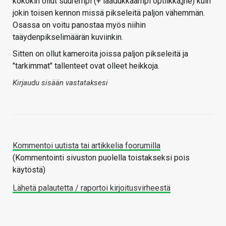
kokokin ollut suurempi (+ laadukkaampi optiikka,jne) kuin
jokin toisen kennon missä pikseleitä paljon vähemmän.
Osassa on voitu panostaa myös niihin
taäydenpikselimäärän kuviinkin.
Sitten on ollut kameroita joissa paljon pikseleitä ja
"tarkimmat" tallenteet ovat olleet heikkoja.
Kirjaudu sisään vastataksesi
Kommentoi uutista tai artikkelia foorumilla
(Kommentointi sivuston puolella toistakseksi pois
käytöstä)
Lähetä palautetta / raportoi kirjoitusvirheestä