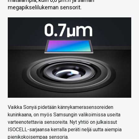
megapikselilukeman sensorit.
KAUPPA
VAIHDA TEEMA
HAKU
Vaikka Sonyä pidetään kännykamerasensoreiden
kuninkaana, on myös Samsungin valikoimissa useita
varteenotettavia sensoreita. Nyt yhtiö on julkaissut
ISOCELL-sarjaansa kerralla peräti neljä uutta aiempia
pienikokoisempaa sensoria.