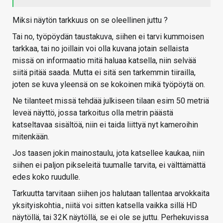
Miksi näytön tarkkuus on se oleellinen juttu ?
Tai no, työpöydän taustakuva, siihen ei tarvi kummoisen
tarkkaa, tai no joillain voi olla kuvana jotain sellaista
missä on informaatio mitä haluaa katsella, niin selvää
siitä pitää saada. Mutta ei sitä sen tarkemmin tiirailla,
joten se kuva yleensä on se kokoinen mikä työpöytä on.
Ne tilanteet missä tehdää julkiseen tilaan esim 50 metriä
leveä näyttö, jossa tarkoitus olla metrin päästä
katseltavaa sisältöä, niin ei taida liittyä nyt kameroihin
mitenkään.
Jos taasen jokin mainostaulu, jota katsellee kaukaa, niin
siihen ei paljon pikseleitä tuumalle tarvita, ei välttämättä
edes koko ruudulle.
Tarkuutta tarvitaan siihen jos halutaan tallentaa arvokkaita
yksityiskohtia., niitä voi sitten katsella vaikka sillä HD
näytöllä, tai 32K näytöllä, se ei ole se juttu. Perhekuvissa