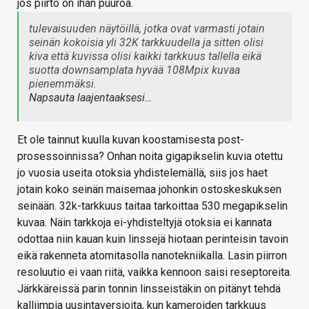
jos piirto on ihan puuroa.
tulevaisuuden näytöillä, jotka ovat varmasti jotain
seinän kokoisia yli 32K tarkkuudella ja sitten olisi
kiva että kuvissa olisi kaikki tarkkuus tallella eikä
suotta downsamplata hyvää 108Mpix kuvaa
pienemmäksi.
Napsauta laajentaaksesi…
Et ole tainnut kuulla kuvan koostamisesta post-
prosessoinnissa? Onhan noita gigapikselin kuvia otettu
jo vuosia useita otoksia yhdistelemällä, siis jos haet
jotain koko seinän maisemaa johonkin ostoskeskuksen
seinään. 32k-tarkkuus taitaa tarkoittaa 530 megapikselin
kuvaa. Näin tarkkoja ei-yhdisteltyjä otoksia ei kannata
odottaa niin kauan kuin linssejä hiotaan perinteisin tavoin
eikä rakenneta atomitasolla nanotekniikalla. Lasin piirron
resoluutio ei vaan riitä, vaikka kennoon saisi reseptoreita.
Järkkäreissä parin tonnin linsseistäkin on pitänyt tehdä
kalliimpia uusintaversioita, kun kameroiden tarkkuus