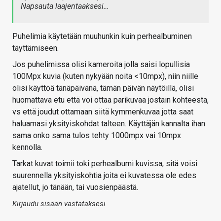
Napsauta laajentaaksesi…
Puhelimia käytetään muuhunkin kuin perhealbuminen
täyttämiseen.
Jos puhelimissa olisi kameroita jolla saisi lopullisia
100Mpx kuvia (kuten nykyään noita <10mpx), niin niille
olisi käyttöä tänäpäivänä, tämän päivän näytöillä, olisi
huomattava etu että voi ottaa parikuvaa jostain kohteesta,
vs että joudut ottamaan siitä kymmenkuvaa jotta saat
haluamasi yksityiskohdat talteen. Käyttäjän kannalta ihan
sama onko sama tulos tehty 1000mpx vai 10mpx
kennolla.
Tarkat kuvat toimii toki perhealbumi kuvissa, sitä voisi
suurennella yksityiskohtia joita ei kuvatessa ole edes
ajatellut, jo tänään, tai vuosienpäästä.
Kirjaudu sisään vastataksesi