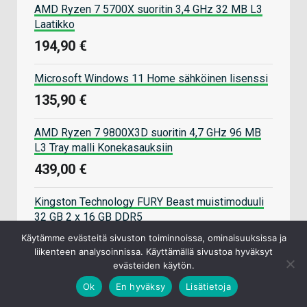
AMD Ryzen 7 5700X suoritin 3,4 GHz 32 MB L3
Laatikko
194,90 €
Microsoft Windows 11 Home sähköinen lisenssi
135,90 €
AMD Ryzen 7 9800X3D suoritin 4,7 GHz 96 MB
L3 Tray malli Konekasauksiin
439,00 €
Kingston Technology FURY Beast muistimoduuli
32 GB 2 x 16 GB DDR5
519,90 €
Käytämme evästeitä sivuston toiminnoissa, ominaisuuksissa ja
liikenteen analysoinnissa. Käyttämällä sivustoa hyväksyt
evästeiden käytön.
Datatronic pelikoneet
Ok
En hyväksy
Lisätietoja