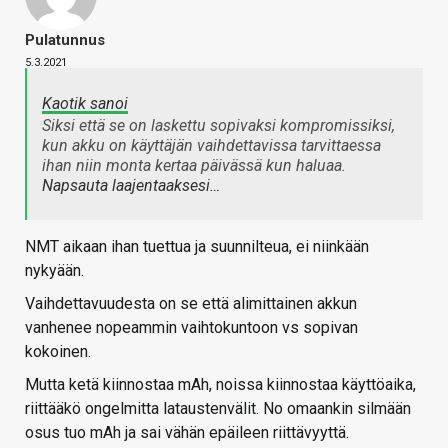
Pulatunnus
5.3.2021
Kaotik sanoi
Siksi että se on laskettu sopivaksi kompromissiksi,
kun akku on käyttäjän vaihdettavissa tarvittaessa
ihan niin monta kertaa päivässä kun haluaa.
Napsauta laajentaaksesi…
NMT aikaan ihan tuettua ja suunnilteua, ei niinkään
nykyään.
Vaihdettavuudesta on se että alimittainen akkun
vanhenee nopeammin vaihtokuntoon vs sopivan
kokoinen.
Mutta ketä kiinnostaa mAh, noissa kiinnostaa käyttöaika,
riittääkö ongelmitta lataustenvälit. No omaankin silmään
osus tuo mAh ja sai vähän epäileen riittävyyttä.