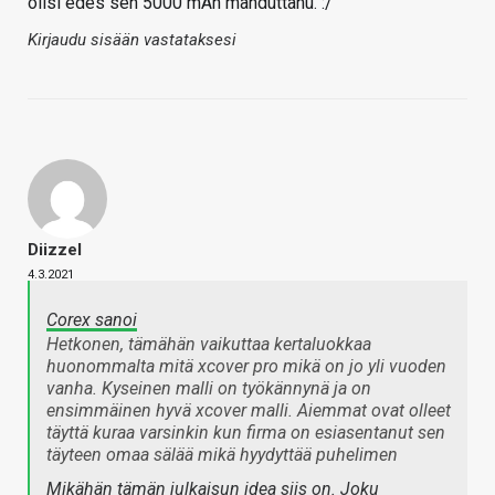
olisi edes sen 5000 mAh mahduttanu. :/
Kirjaudu sisään vastataksesi
Diizzel
4.3.2021
Corex sanoi
Hetkonen, tämähän vaikuttaa kertaluokkaa
huonommalta mitä xcover pro mikä on jo yli vuoden
vanha. Kyseinen malli on työkännynä ja on
ensimmäinen hyvä xcover malli. Aiemmat ovat olleet
täyttä kuraa varsinkin kun firma on esiasentanut sen
täyteen omaa sälää mikä hyydyttää puhelimen
Mikähän tämän julkaisun idea siis on. Joku