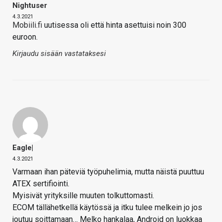
Nightuser
4.3.2021
Mobiili.fi
uutisessa oli että hinta asettuisi noin 300
euroon.
Kirjaudu sisään vastataksesi
Eagle|
4.3.2021
Varmaan ihan päteviä työpuhelimia, mutta näistä puuttuu
ATEX sertifiointi.
Myisivät yrityksille muuten tolkuttomasti.
ECOM tällähetkellä käytössä ja itku tulee melkein jo jos
joutuu soittamaan… Melko hankalaa, Android on luokkaa