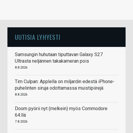
UUTISIA LYHYESTI
Samsungin huhutaan tiputtavan Galaxy S27
Ultrasta neljännen takakameran pois
8.8.2026
Tim Culpan: Applella on miljardin edestä iPhone-
puhelinten siruja odottamassa muistipiirejä
8.8.2026
Doom pyörii nyt (melkein) myös Commodore
64:llä
7.8.2026