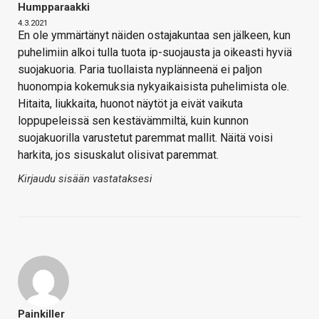
Humpparaakki
4.3.2021
En ole ymmärtänyt näiden ostajakuntaa sen jälkeen, kun
puhelimiin alkoi tulla tuota ip-suojausta ja oikeasti hyviä
suojakuoria. Paria tuollaista nyplänneenä ei paljon
huonompia kokemuksia nykyaikaisista puhelimista ole.
Hitaita, liukkaita, huonot näytöt ja eivät vaikuta
loppupeleissä sen kestävämmiltä, kuin kunnon
suojakuorilla varustetut paremmat mallit. Näitä voisi
harkita, jos sisuskalut olisivat paremmat.
Kirjaudu sisään vastataksesi
Painkiller