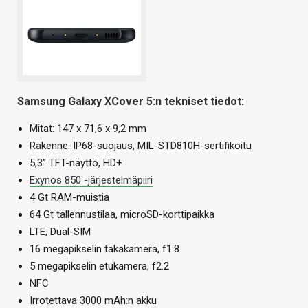
Samsung Galaxy XCover 5:n tekniset tiedot:
Mitat: 147 x 71,6 x 9,2 mm
Rakenne: IP68-suojaus, MIL-STD810H-sertifikoitu
5,3” TFT-näyttö, HD+
Exynos 850 -järjestelmäpiiri
4 Gt RAM-muistia
64 Gt tallennustilaa, microSD-korttipaikka
LTE, Dual-SIM
16 megapikselin takakamera, f1.8
5 megapikselin etukamera, f2.2
NFC
Irrotettava 3000 mAh:n akku