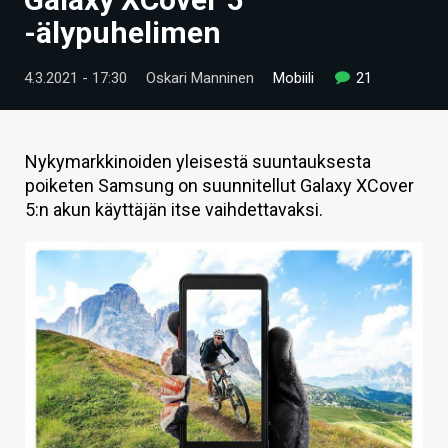
ARTIKKELIT
-älypuhelimen
VIDEOT
4.3.2021 - 17:30
Oskari Manninen
Mobiili
21
TECHBBS
TIETOA
Nykymarkkinoiden yleisestä suuntauksesta
poiketen Samsung on suunnitellut Galaxy XCover
HINTA.FI
5:n akun käyttäjän itse vaihdettavaksi.
KAUPPA
VAIHDA TEEMA
HAKU