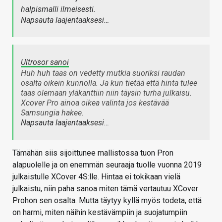
halpismalli ilmeisesti.
Napsauta laajentaaksesi…
Ultrosor sanoi
Huh huh taas on vedetty mutkia suoriksi raudan
osalta oikein kunnolla. Ja kun tietää että hinta tulee
taas olemaan yläkanttiin niin täysin turha julkaisu.
Xcover Pro ainoa oikea valinta jos kestävää
Samsungia hakee.
Napsauta laajentaaksesi…
Tämähän siis sijoittunee mallistossa tuon Pron
alapuolelle ja on enemmän seuraaja tuolle vuonna 2019
julkaistulle XCover 4S:lle. Hintaa ei tokikaan vielä
julkaistu, niin paha sanoa miten tämä vertautuu XCover
Prohon sen osalta. Mutta täytyy kyllä myös todeta, että
on harmi, miten näihin kestävämpiin ja suojatumpiin