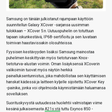
Samsung on tänään julkistanut rajumpaan käyttöön
suunnitellun Galaxy XCover -sarjansa uusimman
tulokkaan – XCover 5:n. Uutuuspuhelin on totuttuun
tapaan iskunkestävä, IP68-sertifioitu ja sen luvataan
toimivan haastavissakin olosuhteissa.
Fyysisen kestävyyden lisäksi Samsung mainostaa
puhelimen keskittyvän myös tietoturvaan Knox-
tietoturva-alustan voimin. Oman lisäyksensä XCoverin
valikoimiin tuovat myös näytön herkkä
painalluksentunnistus, joka mahdollistaa sen käyttämisen
hanskat kädessä ja laitteen kyljelle sijoitettu XCover Key
-painike, jonka voi ohjelmoida käynnistämään haluamansa
sovelluksen.
Suorituskyvystä uutuudessa huolehtii valmistajan viime
kesänä julkaisemasta
A21s:stä
tuttu Exynos 850 -