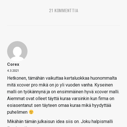
21 KOMMENTTIA
Corex
4.3.2021
Hetkonen, tämähän vaikuttaa kertaluokkaa huonommalta
mitä xcover pro mikä on jo yli vuoden vanha. Kyseinen
malli on työkännynä ja on ensimmäinen hyvä xcover malli.
Aiemmat ovat olleet täyttä kuraa varsinkin kun firma on
esiasentanut sen täyteen omaa kuraa mikä hyydyttää
puhelimen
Mikähän tämän julkaisun idea siis on. Joku halpismalli