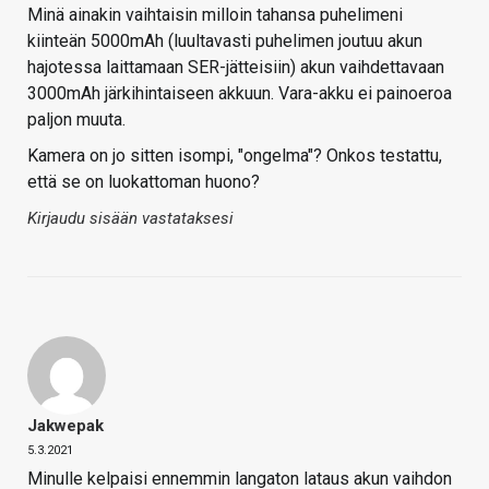
Minä ainakin vaihtaisin milloin tahansa puhelimeni
kiinteän 5000mAh (luultavasti puhelimen joutuu akun
hajotessa laittamaan SER-jätteisiin) akun vaihdettavaan
3000mAh järkihintaiseen akkuun. Vara-akku ei painoeroa
paljon muuta.
Kamera on jo sitten isompi, "ongelma"? Onkos testattu,
että se on luokattoman huono?
Kirjaudu sisään vastataksesi
Jakwepak
5.3.2021
Minulle kelpaisi ennemmin langaton lataus akun vaihdon