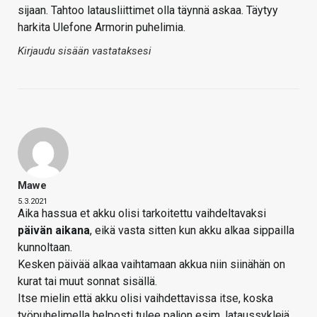
sijaan. Tahtoo latausliittimet olla täynnä askaa. Täytyy
harkita Ulefone Armorin puhelimia.
Kirjaudu sisään vastataksesi
Mawe
5.3.2021
Aika hassua et akku olisi tarkoitettu vaihdeltavaksi
päivän aikana
, eikä vasta sitten kun akku alkaa sippailla
kunnoltaan.
Kesken päivää alkaa vaihtamaan akkua niin siinähän on
kurat tai muut sonnat sisällä.
Itse mielin että akku olisi vaihdettavissa itse, koska
työpuhelimella helposti tulee paljon esim. lataussyklejä,