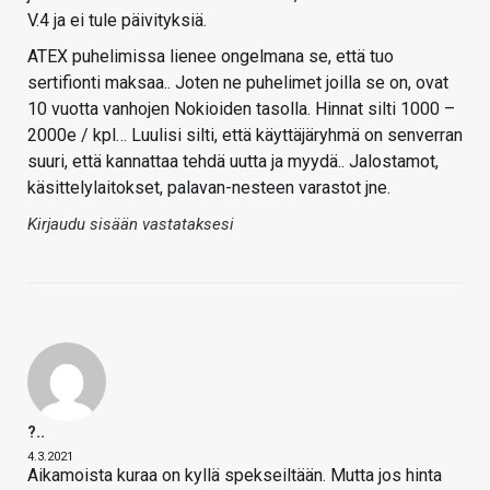
V.4 ja ei tule päivityksiä.
ATEX puhelimissa lienee ongelmana se, että tuo
sertifionti maksaa.. Joten ne puhelimet joilla se on, ovat
10 vuotta vanhojen Nokioiden tasolla. Hinnat silti 1000 –
2000e / kpl… Luulisi silti, että käyttäjäryhmä on senverran
suuri, että kannattaa tehdä uutta ja myydä.. Jalostamot,
käsittelylaitokset, palavan-nesteen varastot jne.
Kirjaudu sisään vastataksesi
?..
4.3.2021
Aikamoista kuraa on kyllä spekseiltään. Mutta jos hinta