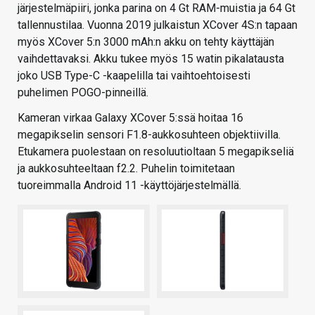
järjestelmäpiiri, jonka parina on 4 Gt RAM-muistia ja 64 Gt
tallennustilaa. Vuonna 2019 julkaistun XCover 4S:n tapaan
myös XCover 5:n 3000 mAh:n akku on tehty käyttäjän
vaihdettavaksi. Akku tukee myös 15 watin pikalatausta
joko USB Type-C -kaapelilla tai vaihtoehtoisesti
puhelimen POGO-pinneillä.
Kameran virkaa Galaxy XCover 5:ssä hoitaa 16
megapikselin sensori F1.8-aukkosuhteen objektiivilla.
Etukamera puolestaan on resoluutioltaan 5 megapikseliä
ja aukkosuhteeltaan f2.2. Puhelin toimitetaan
tuoreimmalla Android 11 -käyttöjärjestelmällä.