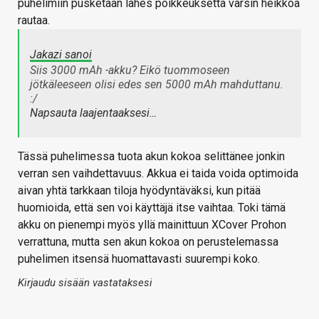
puhelimiin pusketaan lähes poikkeuksetta varsin heikkoa
rautaa.
Jakazi sanoi
Siis 3000 mAh -akku? Eikö tuommoseen
jötkäleeseen olisi edes sen 5000 mAh mahduttanu.
:/
Napsauta laajentaaksesi…
Tässä puhelimessa tuota akun kokoa selittänee jonkin
verran sen vaihdettavuus. Akkua ei taida voida optimoida
aivan yhtä tarkkaan tiloja hyödyntäväksi, kun pitää
huomioida, että sen voi käyttäjä itse vaihtaa. Toki tämä
akku on pienempi myös yllä mainittuun XCover Prohon
verrattuna, mutta sen akun kokoa on perustelemassa
puhelimen itsensä huomattavasti suurempi koko.
Kirjaudu sisään vastataksesi