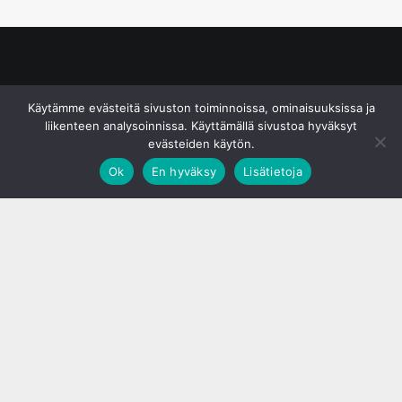
© S&J Media Oy
Käytämme evästeitä sivuston toiminnoissa, ominaisuuksissa ja
liikenteen analysoinnissa. Käyttämällä sivustoa hyväksyt
evästeiden käytön.
Ok
En hyväksy
Lisätietoja
;