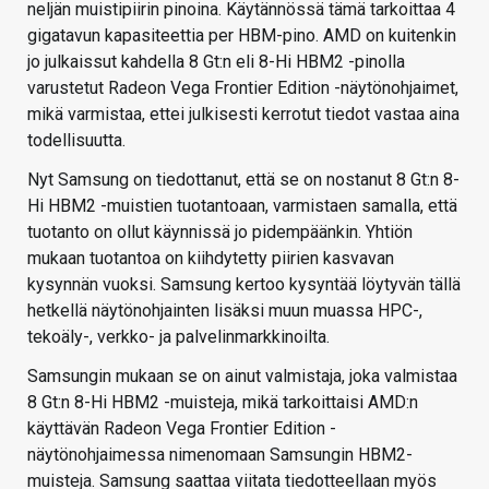
neljän muistipiirin pinoina. Käytännössä tämä tarkoittaa 4
gigatavun kapasiteettia per HBM-pino. AMD on kuitenkin
jo julkaissut kahdella 8 Gt:n eli 8-Hi HBM2 -pinolla
varustetut Radeon Vega Frontier Edition -näytönohjaimet,
mikä varmistaa, ettei julkisesti kerrotut tiedot vastaa aina
todellisuutta.
Nyt Samsung on tiedottanut, että se on nostanut 8 Gt:n 8-
Hi HBM2 -muistien tuotantoaan, varmistaen samalla, että
tuotanto on ollut käynnissä jo pidempäänkin. Yhtiön
mukaan tuotantoa on kiihdytetty piirien kasvavan
kysynnän vuoksi. Samsung kertoo kysyntää löytyvän tällä
hetkellä näytönohjainten lisäksi muun muassa HPC-,
tekoäly-, verkko- ja palvelinmarkkinoilta.
Samsungin mukaan se on ainut valmistaja, joka valmistaa
8 Gt:n 8-Hi HBM2 -muisteja, mikä tarkoittaisi AMD:n
käyttävän Radeon Vega Frontier Edition -
näytönohjaimessa nimenomaan Samsungin HBM2-
muisteja. Samsung saattaa viitata tiedotteellaan myös