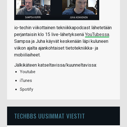
io-techin viikottainen tekniikkapodcast lähetetään
perjantaisin klo 15 live-lähetyksenä
YouTubessa
.
Sampsa ja Juha käyvät keskenään läpi kuluneen
viikon ajalta ajankohtaiset tietotekniikka- ja
mobiiliaiheet.
Jälkikäteen katseltavissa/kuunneltavissa:
Youtube
iTunes
Spotify
TECHBBS UUSIMMAT VIESTIT