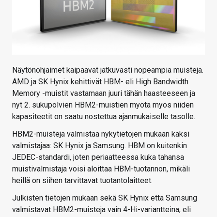
Näytönohjaimet kaipaavat jatkuvasti nopeampia muisteja.
AMD ja SK Hynix kehittivät HBM- eli High Bandwidth
Memory -muistit vastamaan juuri tähän haasteeseen ja
nyt 2. sukupolvien HBM2-muistien myötä myös niiden
kapasiteetit on saatu nostettua ajanmukaiselle tasolle.
HBM2-muisteja valmistaa nykytietojen mukaan kaksi
valmistajaa: SK Hynix ja Samsung. HBM on kuitenkin
JEDEC-standardi, joten periaatteessa kuka tahansa
muistivalmistaja voisi aloittaa HBM-tuotannon, mikäli
heillä on siihen tarvittavat tuotantolaitteet.
Julkisten tietojen mukaan sekä SK Hynix että Samsung
valmistavat HBM2-muisteja vain 4-Hi-variantteina, eli