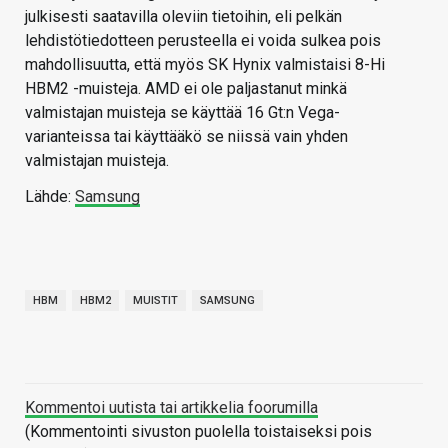
julkisesti saatavilla oleviin tietoihin, eli pelkän
lehdistötiedotteen perusteella ei voida sulkea pois
mahdollisuutta, että myös SK Hynix valmistaisi 8-Hi
HBM2 -muisteja. AMD ei ole paljastanut minkä
valmistajan muisteja se käyttää 16 Gt:n Vega-
varianteissa tai käyttääkö se niissä vain yhden
valmistajan muisteja.
Lähde:
Samsung
HBM
HBM2
MUISTIT
SAMSUNG
Kommentoi uutista tai artikkelia foorumilla
(Kommentointi sivuston puolella toistaiseksi pois