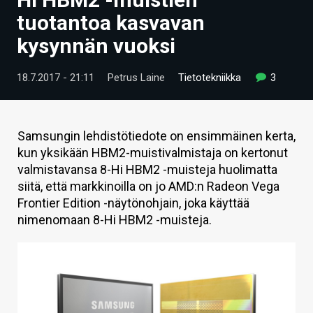
ARTIKKELIT
tuotantoa kasvavan
kysynnän vuoksi
VIDEOT
TECHBBS
18.7.2017 - 21:11
Petrus Laine
Tietotekniikka
3
TIETOA
HINTA.FI
Samsungin lehdistötiedote on ensimmäinen kerta,
kun yksikään HBM2-muistivalmistaja on kertonut
KAUPPA
valmistavansa 8-Hi HBM2 -muisteja huolimatta
siitä, että markkinoilla on jo AMD:n Radeon Vega
VAIHDA TEEMA
Frontier Edition -näytönohjain, joka käyttää
nimenomaan 8-Hi HBM2 -muisteja.
HAKU