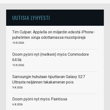
UUTISIA LYHYESTI
Tim Culpan: Applella on miljardin edestä iPhone-
puhelinten siruja odottamassa muistipiirejä
10.8.2026
Doom pyörii nyt (melkein) myös Commodore
64:llä
10.8.2026
Samsungin huhutaan tiputtavan Galaxy S27
Ultrasta neljännen takakameran pois
9.8.2026
Doom pyörii nyt myös Paintissa
6.8.2026