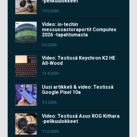
-pelikuulokkeet
15.6.2026
Video: io-techin
messuosastoraportit Computex
2026 -tapahtumasta
3.6.2026
Video: Testissä Keychron K2 HE
All-Wood
13.4.2026
Uusi artikkeli & video: Testissä
Google Pixel 10a
9.3.2026
Video: Testissä Asus ROG Kithara
-pelikuulokkeet
11.2.2026