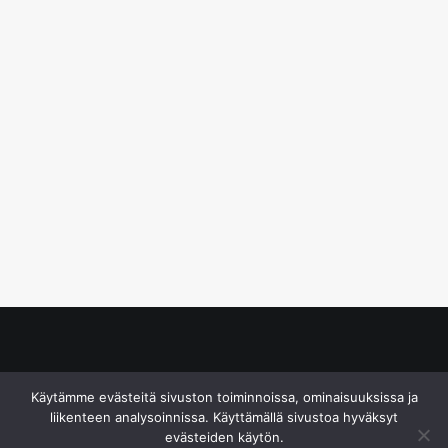
© S&J Media Oy
Käytämme evästeitä sivuston toiminnoissa, ominaisuuksissa ja
liikenteen analysoinnissa. Käyttämällä sivustoa hyväksyt
evästeiden käytön.