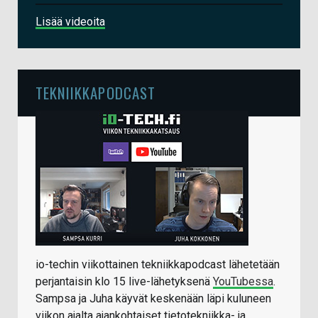
Lisää videoita
TEKNIIKKAPODCAST
io-techin viikottainen tekniikkapodcast lähetetään
perjantaisin klo 15 live-lähetyksenä
YouTubessa
.
Sampsa ja Juha käyvät keskenään läpi kuluneen
viikon ajalta ajankohtaiset tietotekniikka- ja