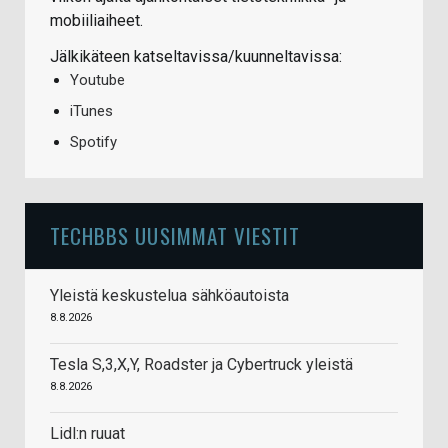
mobiiliaiheet.
Jälkikäteen katseltavissa/kuunneltavissa:
Youtube
iTunes
Spotify
TECHBBS UUSIMMAT VIESTIT
Yleistä keskustelua sähköautoista
8.8.2026
Tesla S,3,X,Y, Roadster ja Cybertruck yleistä
8.8.2026
Lidl:n ruuat