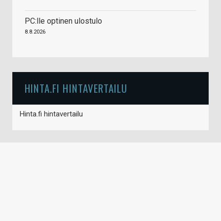
PC:lle optinen ulostulo
8.8.2026
HINTA.FI HINTAVERTAILU
Hinta.fi hintavertailu