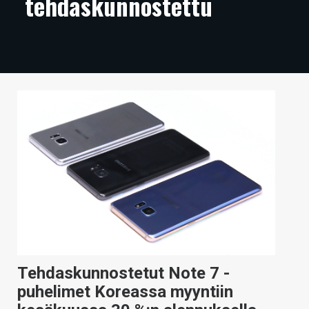
tehdaskunnostettu
ARTIKKELIT
VIDEOT
TECHBBS
TIETOA
HINTA.FI
KAUPPA
VAIHDA TEEMA
HAKU
Tehdaskunnostetut Note 7 -
puhelimet Koreassa myyntiin