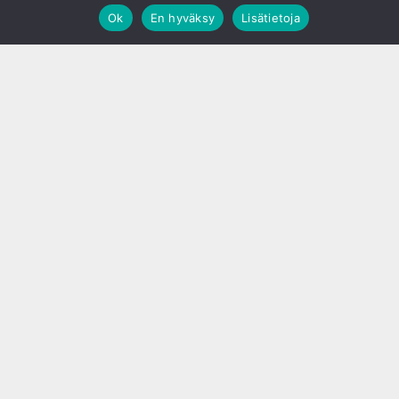
Ok
En hyväksy
Lisätietoja
;