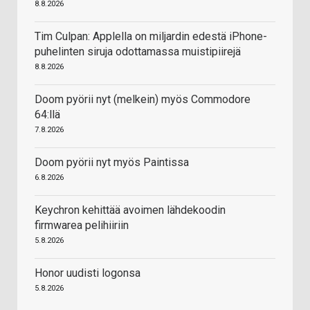
8.8.2026
Tim Culpan: Applella on miljardin edestä iPhone-
puhelinten siruja odottamassa muistipiirejä
8.8.2026
Doom pyörii nyt (melkein) myös Commodore
64:llä
7.8.2026
Doom pyörii nyt myös Paintissa
6.8.2026
Keychron kehittää avoimen lähdekoodin
firmwarea pelihiiriin
5.8.2026
Honor uudisti logonsa
5.8.2026