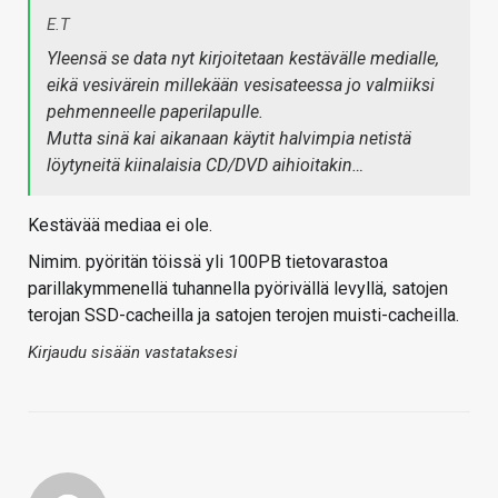
E.T
Yleensä se data nyt kirjoitetaan kestävälle medialle,
eikä vesivärein millekään vesisateessa jo valmiiksi
pehmenneelle paperilapulle.
Mutta sinä kai aikanaan käytit halvimpia netistä
löytyneitä kiinalaisia CD/DVD aihioitakin…
Kestävää mediaa ei ole.
Nimim. pyöritän töissä yli 100PB tietovarastoa
parillakymmenellä tuhannella pyörivällä levyllä, satojen
terojan SSD-cacheilla ja satojen terojen muisti-cacheilla.
Kirjaudu sisään vastataksesi