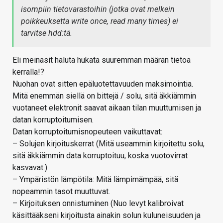
isompiin tietovarastoihin (jotka ovat melkein
poikkeuksetta write once, read many times) ei
tarvitse hdd:tä.
Eli meinasit haluta hukata suuremman määrän tietoa
kerralla!?
Nuohan ovat sitten epäluotettavuuden maksimointia.
Mitä enemmän siellä on bittejä / solu, sitä äkkiämmin
vuotaneet elektronit saavat aikaan tilan muuttumisen ja
datan korruptoitumisen.
Datan korruptoitumisnopeuteen vaikuttavat:
– Solujen kirjoituskerrat (Mitä useammin kirjoitettu solu,
sitä äkkiämmin data korruptoituu, koska vuotovirrat
kasvavat.)
– Ympäristön lämpötila: Mitä lämpimämpää, sitä
nopeammin tasot muuttuvat.
– Kirjoituksen onnistuminen (Nuo levyt kalibroivat
käsittääkseni kirjoitusta ainakin solun kuluneisuuden ja