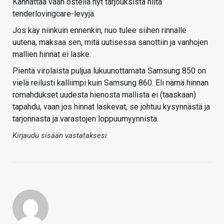
Kannattaa vaan ostella nyt tarjouksista niitä
tenderlovingcare-levyjä.
Jos käy niinkuin ennenkin, nuo tulee siihen rinnalle
uutena, maksaa sen, mitä uutisessa sanottiin ja vanhojen
mallien hinnat ei laske.
Pientä virolaista puljua lukuunottamata Samsung 850 on
vielä reilusti kalliimpi kuin Samsung 860. Eli nämä hinnan
romahdukset uudesta hienosta mallista ei (taaskaan)
tapahdu, vaan jos hinnat laskevat, se johtuu kysynnästä ja
tarjonnasta ja varastojen loppuumyynnistä.
Kirjaudu sisään vastataksesi