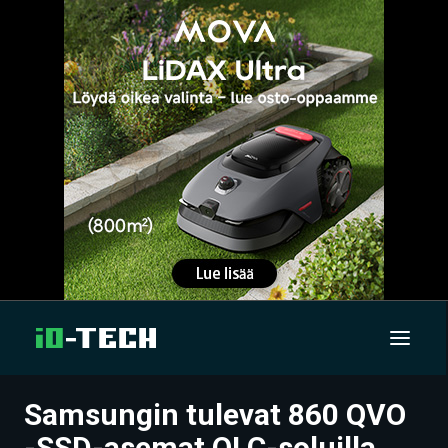
Samsungin tulevat 860 QVO
UUTISET
-SSD-asemat QLC-soluilla