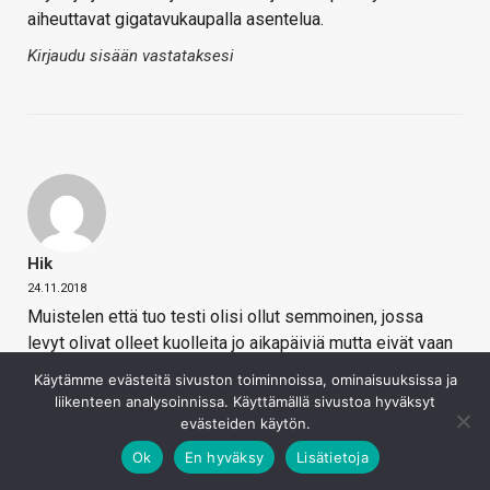
aiheuttavat gigatavukaupalla asentelua.
Kirjaudu sisään vastataksesi
Hik
24.11.2018
Muistelen että tuo testi olisi ollut semmoinen, jossa
levyt olivat olleet kuolleita jo aikapäiviä mutta eivät vaan
itse tienneet sitä vielä. Eli niissä ei olisi tieto pysynyt
Käytämme evästeitä sivuston toiminnoissa, ominaisuuksissa ja
tallessa, jos levy olisi irrotettu sähkötöpselistä ja
liikenteen analysoinnissa. Käyttämällä sivustoa hyväksyt
pistetty vuodeksi pöytälaatikkoon.
evästeiden käytön.
Ok
En hyväksy
Lisätietoja
Kirjaudu sisään vastataksesi