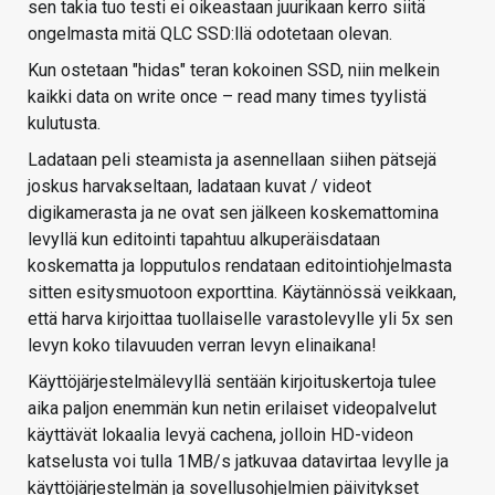
sen takia tuo testi ei oikeastaan juurikaan kerro siitä
ongelmasta mitä QLC SSD:llä odotetaan olevan.
Kun ostetaan "hidas" teran kokoinen SSD, niin melkein
kaikki data on write once – read many times tyylistä
kulutusta.
Ladataan peli steamista ja asennellaan siihen pätsejä
joskus harvakseltaan, ladataan kuvat / videot
digikamerasta ja ne ovat sen jälkeen koskemattomina
levyllä kun editointi tapahtuu alkuperäisdataan
koskematta ja lopputulos rendataan editointiohjelmasta
sitten esitysmuotoon exporttina. Käytännössä veikkaan,
että harva kirjoittaa tuollaiselle varastolevylle yli 5x sen
levyn koko tilavuuden verran levyn elinaikana!
Käyttöjärjestelmälevyllä sentään kirjoituskertoja tulee
aika paljon enemmän kun netin erilaiset videopalvelut
käyttävät lokaalia levyä cachena, jolloin HD-videon
katselusta voi tulla 1MB/s jatkuvaa datavirtaa levylle ja
käyttöjärjestelmän ja sovellusohjelmien päivitykset