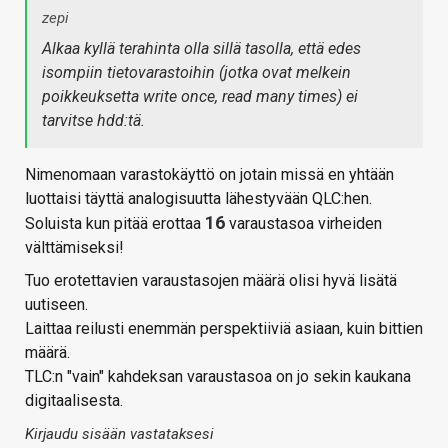
zepi
Alkaa kyllä terahinta olla sillä tasolla, että edes
isompiin tietovarastoihin (jotka ovat melkein
poikkeuksetta write once, read many times) ei
tarvitse hdd:tä.
Nimenomaan varastokäyttö on jotain missä en yhtään
luottaisi täyttä analogisuutta lähestyvään QLC:hen.
16
Soluista kun pitää erottaa
varaustasoa virheiden
välttämiseksi!
Tuo erotettavien varaustasojen määrä olisi hyvä lisätä
uutiseen.
Laittaa reilusti enemmän perspektiiviä asiaan, kuin bittien
määrä.
TLC:n "vain" kahdeksan varaustasoa on jo sekin kaukana
digitaalisesta.
Kirjaudu sisään vastataksesi