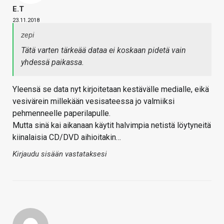
E.T
23.11.2018
zepi
Tätä varten tärkeää dataa ei koskaan pidetä vain
yhdessä paikassa.
Yleensä se data nyt kirjoitetaan kestävälle medialle, eikä
vesivärein millekään vesisateessa jo valmiiksi
pehmenneelle paperilapulle.
Mutta sinä kai aikanaan käytit halvimpia netistä löytyneitä
kiinalaisia CD/DVD aihioitakin…
Kirjaudu sisään vastataksesi