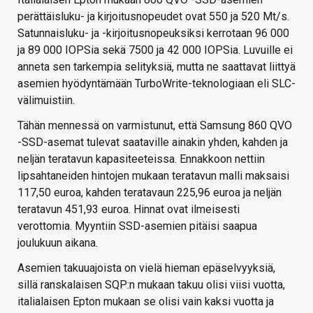
perättäisluku- ja kirjoitusnopeudet ovat 550 ja 520 Mt/s.
Satunnaisluku- ja -kirjoitusnopeuksiksi kerrotaan 96 000
ja 89 000 IOPSia sekä 7500 ja 42 000 IOPSia. Luvuille ei
anneta sen tarkempia selityksiä, mutta ne saattavat liittyä
asemien hyödyntämään TurboWrite-teknologiaan eli SLC-
välimuistiin.
Tähän mennessä on varmistunut, että Samsung 860 QVO
-SSD-asemat tulevat saataville ainakin yhden, kahden ja
neljän teratavun kapasiteeteissa. Ennakkoon nettiin
lipsahtaneiden hintojen mukaan teratavun malli maksaisi
117,50 euroa, kahden teratavaun 225,96 euroa ja neljän
teratavun 451,93 euroa. Hinnat ovat ilmeisesti
verottomia. Myyntiin SSD-asemien pitäisi saapua
joulukuun aikana.
Asemien takuuajoista on vielä hieman epäselvyyksiä,
sillä ranskalaisen SQP:n mukaan takuu olisi viisi vuotta,
italialaisen Epton mukaan se olisi vain kaksi vuotta ja