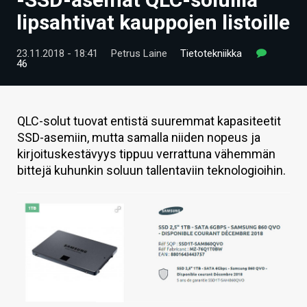
ARTIKKELIT
lipsahtivat kauppojen listoille
VIDEOT
23.11.2018 - 18:41
Petrus Laine
Tietotekniikka
46
TECHBBS
TIETOA
QLC-solut tuovat entistä suuremmat kapasiteetit
HINTA.FI
SSD-asemiin, mutta samalla niiden nopeus ja
kirjoituskestävyys tippuu verrattuna vähemmän
KAUPPA
bittejä kuhunkin soluun tallentaviin teknologioihin.
VAIHDA TEEMA
HAKU