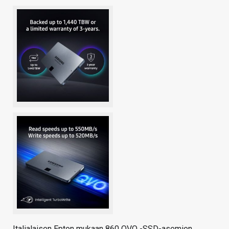
Italialaisen Epton mukaan 860 QVO -SSD-asemien