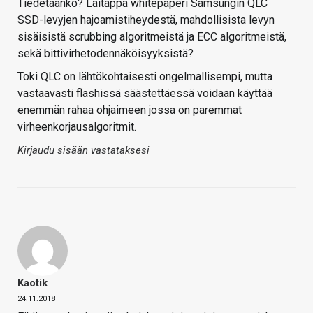
Tiedetäänkö? Laitappa whitepaperi Samsungin QLC
SSD-levyjen hajoamistiheydestä, mahdollisista levyn
sisäisistä scrubbing algoritmeistä ja ECC algoritmeistä,
sekä bittivirhetodennäköisyyksistä?
Toki QLC on lähtökohtaisesti ongelmallisempi, mutta
vastaavasti flashissä säästettäessä voidaan käyttää
enemmän rahaa ohjaimeen jossa on paremmat
virheenkorjausalgoritmit.
Kirjaudu sisään vastataksesi
Kaotik
24.11.2018