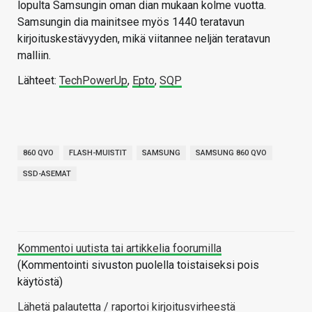
lopulta Samsungin oman dian mukaan kolme vuotta.
Samsungin dia mainitsee myös 1440 teratavun
kirjoituskestävyyden, mikä viitannee neljän teratavun
malliin.
Lähteet:
TechPowerUp
,
Epto
,
SQP
860 QVO
FLASH-MUISTIT
SAMSUNG
SAMSUNG 860 QVO
SSD-ASEMAT
Kommentoi uutista tai artikkelia foorumilla
(Kommentointi sivuston puolella toistaiseksi pois
käytöstä)
Lähetä palautetta / raportoi kirjoitusvirheestä