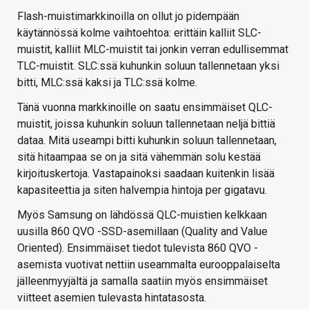
Flash-muistimarkkinoilla on ollut jo pidempään
käytännössä kolme vaihtoehtoa: erittäin kalliit SLC-
muistit, kalliit MLC-muistit tai jonkin verran edullisemmat
TLC-muistit. SLC:ssä kuhunkin soluun tallennetaan yksi
bitti, MLC:ssä kaksi ja TLC:ssä kolme.
Tänä vuonna markkinoille on saatu ensimmäiset QLC-
muistit, joissa kuhunkin soluun tallennetaan neljä bittiä
dataa. Mitä useampi bitti kuhunkin soluun tallennetaan,
sitä hitaampaa se on ja sitä vähemmän solu kestää
kirjoituskertoja. Vastapainoksi saadaan kuitenkin lisää
kapasiteettia ja siten halvempia hintoja per gigatavu.
Myös Samsung on lähdössä QLC-muistien kelkkaan
uusilla 860 QVO -SSD-asemillaan (Quality and Value
Oriented). Ensimmäiset tiedot tulevista 860 QVO -
asemista vuotivat nettiin useammalta eurooppalaiselta
jälleenmyyjältä ja samalla saatiin myös ensimmäiset
viitteet asemien tulevasta hintatasosta.