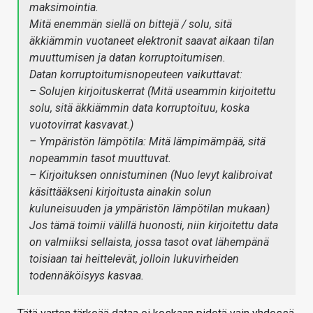
maksimointia.
Mitä enemmän siellä on bittejä / solu, sitä
äkkiämmin vuotaneet elektronit saavat aikaan tilan
muuttumisen ja datan korruptoitumisen.
Datan korruptoitumisnopeuteen vaikuttavat:
– Solujen kirjoituskerrat (Mitä useammin kirjoitettu
solu, sitä äkkiämmin data korruptoituu, koska
vuotovirrat kasvavat.)
– Ympäristön lämpötila: Mitä lämpimämpää, sitä
nopeammin tasot muuttuvat.
– Kirjoituksen onnistuminen (Nuo levyt kalibroivat
käsittääkseni kirjoitusta ainakin solun
kuluneisuuden ja ympäristön lämpötilan mukaan)
Jos tämä toimii välillä huonosti, niin kirjoitettu data
on valmiiksi sellaista, jossa tasot ovat lähempänä
toisiaan tai heittelevät, jolloin lukuvirheiden
todennäköisyys kasvaa.