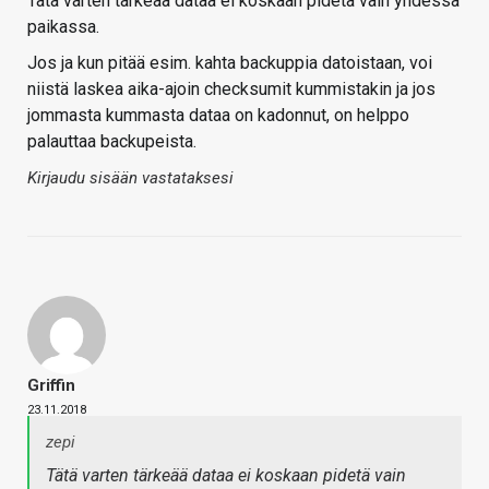
Tätä varten tärkeää dataa ei koskaan pidetä vain yhdessä
paikassa.
Jos ja kun pitää esim. kahta backuppia datoistaan, voi
niistä laskea aika-ajoin checksumit kummistakin ja jos
jommasta kummasta dataa on kadonnut, on helppo
palauttaa backupeista.
Kirjaudu sisään vastataksesi
Griffin
23.11.2018
zepi
Tätä varten tärkeää dataa ei koskaan pidetä vain