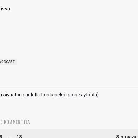
vissa:
VODCAST
sivuston puolella toistaiseksi pois käytöstä)
73 KOMMENTTIA
3
…
18
Seuraava 