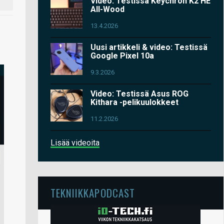
Video: Testissä Keychron K2 HE
All-Wood
13.4.2026
Uusi artikkeli & video: Testissä
Google Pixel 10a
9.3.2026
Video: Testissä Asus ROG
Kithara -pelikuulokkeet
11.2.2026
Lisää videoita
TEKNIIKKAPODCAST