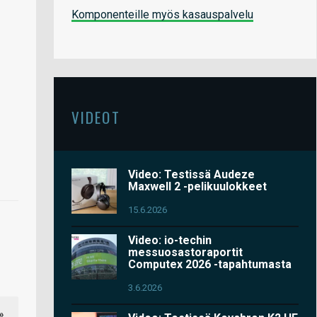
Komponenteille myös kasauspalvelu
VIDEOT
Video: Testissä Audeze
Maxwell 2 -pelikuulokkeet
15.6.2026
Video: io-techin
messuosastoraportit
Computex 2026 -tapahtumasta
3.6.2026
»