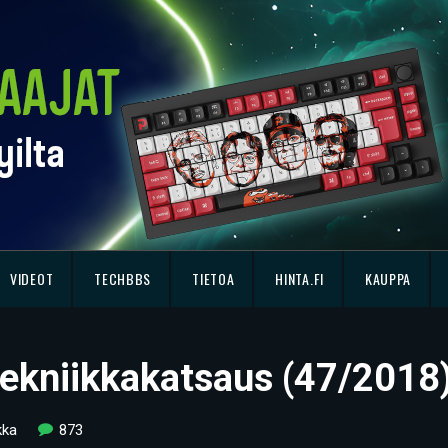
VIDEOT
TECHBBS
TIETOA
HINTA.FI
KAUPPA
 tekniikkakatsaus (47/2018
kka
873