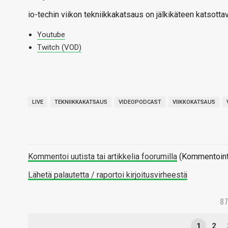
io-techin viikon tekniikkakatsaus on jälkikäteen katsotta
Youtube
Twitch (VOD)
LIVE
TEKNIIKKAKATSAUS
VIDEOPODCAST
VIIKKOKATSAUS
Kommentoi uutista tai artikkelia foorumilla
(Kommentointi 
Lähetä palautetta / raportoi kirjoitusvirheestä
8
1
2