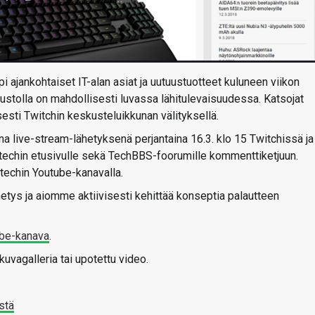
 ajankohtaiset IT-alan asiat ja uutuustuotteet kuluneen viikon
ivustolla on mahdollisesti luvassa lähitulevaisuudessa. Katsojat
sesti Twitchin keskusteluikkunan välityksellä.
na live-stream-lähetyksenä perjantaina 16.3. klo 15 Twitchissä ja
techin etusivulle sekä TechBBS-foorumille kommenttiketjuun.
-techin Youtube-kanavalla.
ys ja aiomme aktiivisesti kehittää konseptia palautteen
be-kanava
.
uvagalleria tai upotettu video.
stä