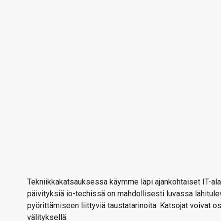
Tekniikkakatsauksessa käymme läpi ajankohtaiset IT-alan
päivityksiä io-techissä on mahdollisesti luvassa lähitu
pyörittämiseen liittyviä taustatarinoita. Katsojat voivat 
välityksellä.