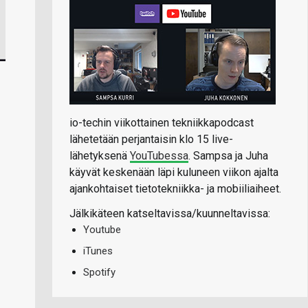
io-techin viikottainen tekniikkapodcast
lähetetään perjantaisin klo 15 live-
lähetyksenä
YouTubessa
. Sampsa ja Juha
käyvät keskenään läpi kuluneen viikon ajalta
ajankohtaiset tietotekniikka- ja mobiiliaiheet.
Jälkikäteen katseltavissa/kuunneltavissa:
Youtube
iTunes
Spotify