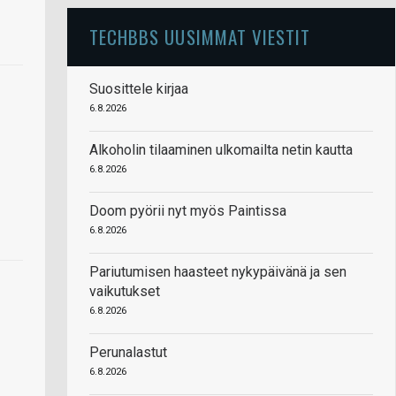
TECHBBS UUSIMMAT VIESTIT
Suosittele kirjaa
6.8.2026
Alkoholin tilaaminen ulkomailta netin kautta
6.8.2026
Doom pyörii nyt myös Paintissa
6.8.2026
Pariutumisen haasteet nykypäivänä ja sen
vaikutukset
6.8.2026
Perunalastut
6.8.2026