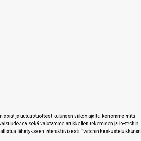
 asiat ja uutuustuotteet kuluneen viikon ajalta, kerromme mitä
levaisuudessa sekä valotamme artikkelien tekemisen ja io-techin
osallistua lähetykseen interaktiivisesti Twitchin keskusteluikkunan