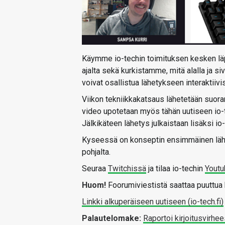
Käymme io-techin toimituksen kesken läpi
ajalta sekä kurkistamme, mitä alalla ja s
voivat osallistua lähetykseen interaktiivi
Viikon tekniikkakatsaus lähetetään suora
video upotetaan myös tähän uutiseen io-
Jälkikäteen lähetys julkaistaan lisäksi io
Kyseessä on konseptin ensimmäinen lähet
pohjalta.
Seuraa
Twitchissä
ja tilaa io-techin
Youtu
Huom!
Foorumiviestistä saattaa puuttua k
Linkki alkuperäiseen uutiseen (io-tech.fi)
Palautelomake:
Raportoi kirjoitusvirhee