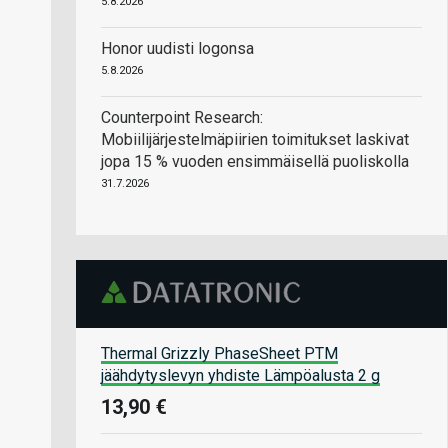
5.8.2026
Honor uudisti logonsa
5.8.2026
Counterpoint Research:
Mobiilijärjestelmäpiirien toimitukset laskivat
jopa 15 % vuoden ensimmäisellä puoliskolla
31.7.2026
Thermal Grizzly PhaseSheet PTM
jäähdytyslevyn yhdiste Lämpöalusta 2 g
13,90 €