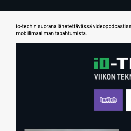
io-techin suorana lähetettävässä videopodcastissa
mobiilimaailman tapahtumista.