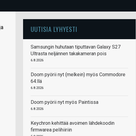
ja
UUTISIA LYHYESTI
Samsungin huhutaan tiputtavan Galaxy S27
Ultrasta neljännen takakameran pois
6.8.2026
Doom pyörii nyt (melkein) myös Commodore
64:llä
6.8.2026
Doom pyörii nyt myös Paintissa
6.8.2026
Keychron kehittää avoimen lähdekoodin
firmwarea pelihiiriin