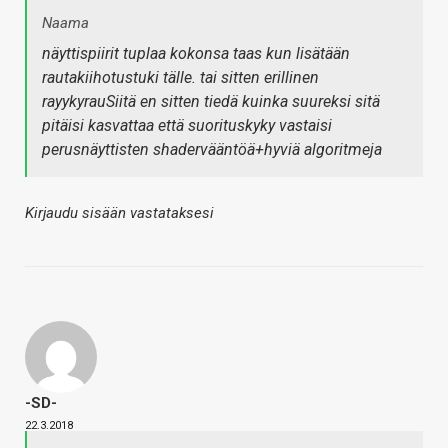
Naama
näyttispiirit tuplaa kokonsa taas kun lisätään
rautakiihotustuki tälle. tai sitten erillinen
rayykyrauSiitä en sitten tiedä kuinka suureksi sitä
pitäisi kasvattaa että suorituskyky vastaisi
perusnäyttisten shadervääntöä+hyviä algoritmeja
Kirjaudu sisään vastataksesi
-SD-
22.3.2018