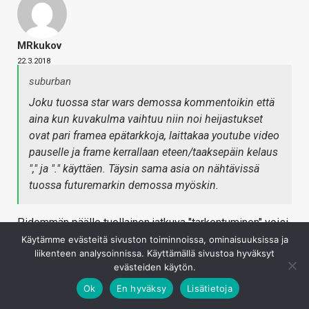
MRkukov
22.3.2018
suburban
Joku tuossa star wars demossa kommentoikin että
aina kun kuvakulma vaihtuu niin noi heijastukset
ovat pari framea epätarkkoja, laittakaa youtube video
pauselle ja frame kerrallaan eteen/taaksepäin kelaus
"," ja "." käyttäen. Täysin sama asia on nähtävissä
tuossa futuremarkin demossa myöskin.
Pidemmän päälle tuollainen jatkuva "tarkentuminen" voisi
alkaa häiritä. Ei sillä, hyvä että tulee uutta teknologiaa,
Käytämme evästeitä sivuston toiminnoissa, ominaisuuksissa ja
liikenteen analysoinnissa. Käyttämällä sivustoa hyväksyt
mutta ei se nyt ihan tätä päivää vielä ole. Eikä ihan
evästeiden käytön.
huomistakaan.
Ok
En hyväksy
Lisätietoja
Kirjaudu sisään vastataksesi