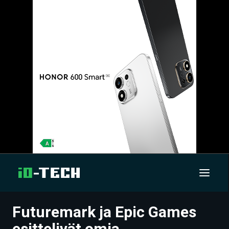
Futuremark ja Epic Games
UUTISET
esittelivät omia