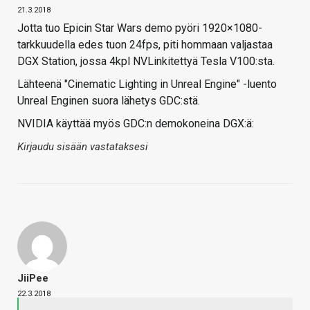
21.3.2018
Jotta tuo Epicin Star Wars demo pyöri 1920×1080-
tarkkuudella edes tuon 24fps, piti hommaan valjastaa
DGX Station, jossa 4kpl NVLinkitettyä Tesla V100:sta.
Lähteenä "Cinematic Lighting in Unreal Engine" -luento
Unreal Enginen suora lähetys GDC:stä.
NVIDIA käyttää myös GDC:n demokoneina DGX:ä:
Kirjaudu sisään vastataksesi
JiiPee
22.3.2018