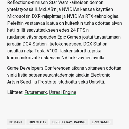
Reflections-nimisen Star Wars -aiheisen demon
yhteistyössä ILMxLAB:n ja NVIDIAn kanssa käyttäen
Microsoftin DXR-rajapintaa ja NVIDIAn RTX-teknologiaa.
Peleihin vastaavaa laatua on kuitenkin turha odottaa aivan
heti, sillä saavuttaakseen edes 24 FPS:n
ruudunpäivitysnopeuden Epic Games joutui turvautumaan
järeään DGX Station -tietokoneeseen. DGX Station
sisältää neljä Tesla V100 -laskentakorttia, jotka
kommunikoivat keskenään NVLink-väylien avulla.
Game Developers Conferencen aikana voitaneen odottaa
vielä lisää säteenseurantademoja ainakin Electronic
Artsin Seed- ja Frostbite-studioilta sekä Unityltä.
Lähteet:
Futuremark
,
Unreal Engine
3DMARK
DIRECTX 12
DIRECTX RAYTRACING
EPIC GAMES