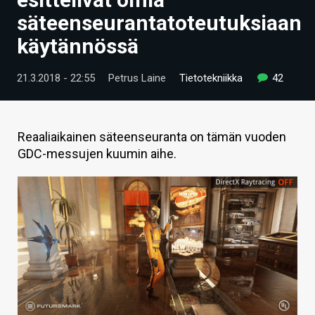
ARTIKKELIT
säteenseurantatoteutuksiaan
käytännössä
VIDEOT
TECHBBS
21.3.2018 - 22:55
Petrus Laine
Tietotekniikka
42
TIETOA
HINTA.FI
Reaaliaikainen säteenseuranta on tämän vuoden
GDC-messujen kuumin aihe.
KAUPPA
VAIHDA TEEMA
HAKU