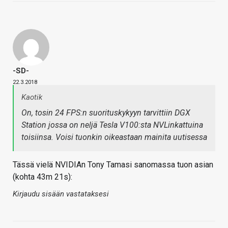
-SD-
22.3.2018
Kaotik
On, tosin 24 FPS:n suorituskykyyn tarvittiin DGX
Station jossa on neljä Tesla V100:sta NVLinkattuina
toisiinsa. Voisi tuonkin oikeastaan mainita uutisessa
Tässä vielä NVIDIAn Tony Tamasi sanomassa tuon asian
(kohta 43m 21s):
Kirjaudu sisään vastataksesi