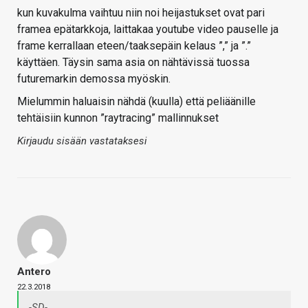
kun kuvakulma vaihtuu niin noi heijastukset ovat pari
framea epätarkkoja, laittakaa youtube video pauselle ja
frame kerrallaan eteen/taaksepäin kelaus ”,” ja ”.”
käyttäen. Täysin sama asia on nähtävissä tuossa
futuremarkin demossa myöskin.
Mielummin haluaisin nähdä (kuulla) että peliäänille
tehtäisiin kunnon ”raytracing” mallinnukset
Kirjaudu sisään vastataksesi
Antero
22.3.2018
-SD-