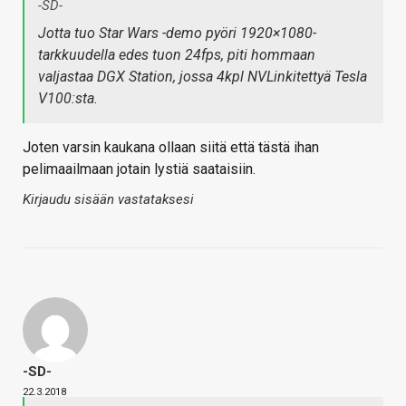
-SD-
Jotta tuo Star Wars -demo pyöri 1920×1080-
tarkkuudella edes tuon 24fps, piti hommaan
valjastaa DGX Station, jossa 4kpl NVLinkitettyä Tesla
V100:sta.
Joten varsin kaukana ollaan siitä että tästä ihan
pelimaailmaan jotain lystiä saataisiin.
Kirjaudu sisään vastataksesi
-SD-
22.3.2018