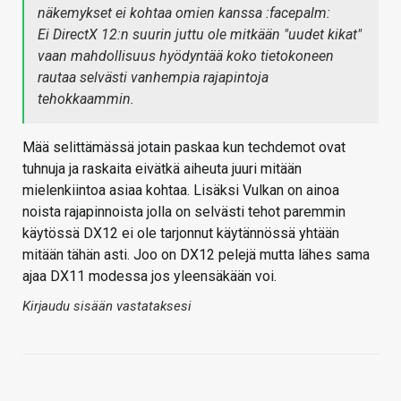
näkemykset ei kohtaa omien kanssa :facepalm:
Ei DirectX 12:n suurin juttu ole mitkään "uudet kikat"
vaan mahdollisuus hyödyntää koko tietokoneen
rautaa selvästi vanhempia rajapintoja
tehokkaammin.
Mää selittämässä jotain paskaa kun techdemot ovat
tuhnuja ja raskaita eivätkä aiheuta juuri mitään
mielenkiintoa asiaa kohtaa. Lisäksi Vulkan on ainoa
noista rajapinnoista jolla on selvästi tehot paremmin
käytössä DX12 ei ole tarjonnut käytännössä yhtään
mitään tähän asti. Joo on DX12 pelejä mutta lähes sama
ajaa DX11 modessa jos yleensäkään voi.
Kirjaudu sisään vastataksesi