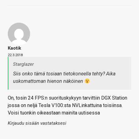
Kaotik
22.3.2018
Starglazer
Siis onko tämä tosiaan tietokoneella tehty? Aika
uskomattoman hienon näköinen
On, tosin 24 FPS:n suorituskykyyn tarvittiin DGX Station
jossa on neljä Tesla V100:sta NVLinkattuina toisiinsa.
Voisi tuonkin oikeastaan mainita uutisessa
Kirjaudu sisään vastataksesi