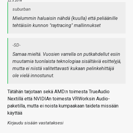
22.3.2018
suburban
Mielummin haluaisin nähdä (kuulla) että peliäänille
tehtäisiin kunnon "raytracing" mallinnukset
-SD-
Samaa mieltä. Vuosien varrella on putkahdellut esiin
muutamia tuonlaista teknologiaa sisältäviä esittelyjä,
mutta ei niistä valitettavasti kukaan pelinkehittäjä
ole vielä innostunut.
Tätähän tarjotaan sekä AMD:n toimesta TrueAudio
Nextillä että NVIDIAn toimesta VRWorksin Audio-
paketilla, mutta ei noista kumpaakaan taideta missään
käyttää
Kirjaudu sisään vastataksesi